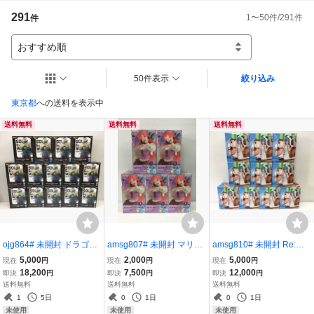
291
1
〜
50
件/
291
件
件
●即日発送はご対応できません。お急ぎの方はご注意ください。

●届いた商品に不備等ございましたら評価前にメッセージにてご連絡くださ
おすすめ順
い。

評価後ですと対応できない場合があります。

50件表示
絞り込み
　※発送方法について

東京都
への送料を表示中
　・佐川急便　・ネコポス

送料無料
送料無料
送料無料
●取引ナビのみで対応します。電話対応はしておりません。

●かんたん決済のみの対応となります。

　期限が切れた場合、落札者都合のキャンセルとさせて頂きます。ご了承く
ださい。
ojg864# 未開封 ドラゴン
amsg807# 未開封 マリッ
amsg810# 未開封 Re:ゼ
ボール SOLID EDGE WO
ジトキシン GLITTER&GL
ロから始める異世界生活
5,000
2,000
5,000
現在
円
現在
円
現在
円
RKS THE 出陣 ピッコロ 1
AMOURS 嵐山キミ恵 5点
Yumemirize レム 大熊猫 1
18,200
7,500
12,000
即決
円
即決
円
即決
円
4点セット バンプレスト
セット バンダイ
0点セット セガ パンダ
送料無料
送料無料
送料無料
1
5日
0
1日
0
1日
未使用
未使用
未使用