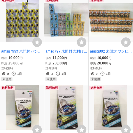
送料無料
送料無料
送料無料
amsg799# 未開封 バンダ
amsg797 未開封 志村けん
amsg802 未開封 ワンピー
イ キルアオ フィギュア 大
ワールドコレクタブルフ
ス ワールドコレクタブル
10,000
11,000
10,000
現在
円
現在
円
現在
円
狼十三 25個まとめ売り
ィギュアvol.2 4種 バカ殿
フィギュア 赤髪海賊団VS
25,000
23,000
20,000
即決
円
即決
円
即決
円
様 変なおじさん 志村園長
バルトロメオ 35点セット
送料無料
送料無料
送料無料
白鳥 26個セット
B×13 D×11 E×11
0
1日
3
1日
0
1日
未使用
未使用
未使用
送料無料
送料無料
送料無料