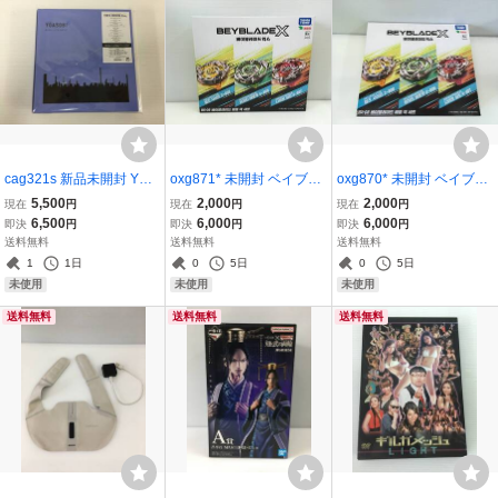
cag321s 新品未開封 YOA
oxg871* 未開封 ベイブレ
oxg870* 未開封 ベイブレ
SOBI / THE BOOK for,(完
ードX BX-08 3on3 デッキ
ードX BX-08 3on3 デッキ
5,500
2,000
2,000
現在
円
現在
円
現在
円
全生産限定盤) CD
セット 韓国版 タカラトミ
セット 韓国版 タカラトミ
6,500
6,000
6,000
即決
円
即決
円
即決
円
ー
ー
送料無料
送料無料
送料無料
1
1日
0
5日
0
5日
未使用
未使用
未使用
送料無料
送料無料
送料無料