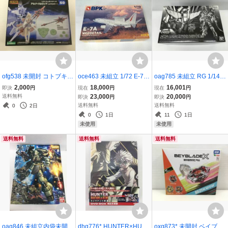
ofg538 未開封 コトブキヤ
oce463 未組立 1/72 E-7A
oag785 未組立 RG 1/144
M.S.Gモデリングサポート
ウェッジテイル Big Plane
RX-0 ユニコーンガンダム
2,000
18,000
16,001
即決
円
現在
円
現在
円
グッズ へヴィウェポンユ
s Kits 7225 プラモデ
3号機 フェネクス (ナラテ
送料無料
23,000
20,000
即決
円
即決
円
ニット59 アルナイルロッ
ル WEDGTAIL BPK
ィブVer.) 機動戦士ガンダ
送料無料
送料無料
0
2日
ド ユクモカラー プラモデ
ムNT バンダイ ガンプラ
0
1日
11
1日
ル
未使用
未使用
送料無料
送料無料
送料無料
oag846 未組立内袋未開封
dhg776* HUNTER×HUN
oxg873* 未開封 ベイブレ