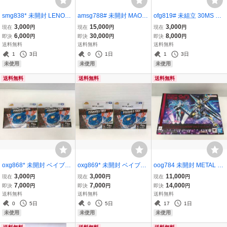
smg838* 未開封 LENOX
amsg788# 未開封 MAO VI
ofg819# 未組立 30MS オ
(レノックス) 20495-B156
BRATION STARS 摩緒 25
プションパーツセットプ
3,000
15,000
3,000
現在
円
現在
円
現在
円
R セーバーソーブレード
点セット バンダイ
ラモデル まとめ 8点セッ
6,000
30,000
8,000
即決
円
即決
円
即決
円
(25枚入)
ト バンダイ 30minutes Si
送料無料
送料無料
送料無料
sters
1
3日
0
1日
1
3日
未使用
未使用
未使用
送料無料
送料無料
送料無料
oxg868* 未開封 ベイブレ
oxg869* 未開封 ベイブレ
oog784 未開封 METAL R
ードX BX-00 スターター
ードX BX-00 スターター
OBOT魂 SIDE MS ストラ
3,000
3,000
11,000
現在
円
現在
円
現在
円
ストームペガシス3-70RA
ストームペガシス3-70RA
イクフリーダムガンダム
7,000
7,000
14,000
即決
円
即決
円
即決
円
2点セット タカラトミー
2点セット タカラトミー
弐式 [初音ミク Ver.] バン
送料無料
送料無料
送料無料
天馬座 鋼銀河モデル
天馬座 鋼銀河モデル
ダイ
0
5日
0
5日
17
1日
未使用
未使用
未使用