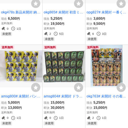
okg478s 新品未開封 納蘭
okg865# 未開封 初音ミク
opg827# 未開封 一番くじ
詞 illustration by Biya 1/6
T-most フィギュア 13点セ
キングダム A賞 昌平君 B
6,500
5,250
3,600
現在
円
現在
円
現在
円
完成品フィギュア BearPa
ット タイトー
賞 バジオウ 2点セット M
送料無料
19,500
9,500
即決
円
即決
円
nda 大網株式会社
ASTERLISE バンダイ 知
送料無料
送料無料
0
1日
と武の両輪
2
5日
6
3日
未使用
未使用
未使用
送料無料
送料無料
送料無料
amsg800# 未開封 バンダ
amsg804# 未開封 ドラゴ
okg763# 未開封 その着せ
イ キルアオ フィギュア 大
ンボールZ MATCH MAKE
替え人形は恋をする GLIT
5,000
15,000
5,250
現在
円
現在
円
現在
円
狼十三 12個セット
RS セル×14 人造人間16
TER&GLAMOURS 喜多川
13,000
30,000
15,000
即決
円
即決
円
即決
円
号×11 25点セット バンダ
海夢 4種 12点セット バン
送料無料
送料無料
送料無料
イ
ダイ 着せ恋
0
1日
0
1日
2
1日
未使用
未使用
未使用