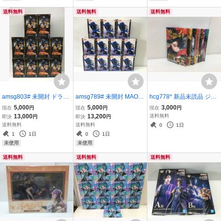
送料無料
送料無料
送料無料
amsg803# 未開封 ドラゴ
amsg789# 未開封 MAO VI
hcg778* 新品未読品 ジャ
ンボール超 Grandista 孫
BRATION STARS 摩緒 11
ンプコミックス 魔男のイ
5,000
5,000
3,000
現在
円
現在
円
現在
円
悟空III 10点セット バンダ
点セット バンダイ
チ 宇佐崎 しろ(著) - 集英
13,000
13,200
送料無料
即決
円
即決
円
イ
社 1～8巻セット
送料無料
送料無料
0
1日
1
1日
0
1日
未使用
未使用
送料無料
送料無料
送料無料