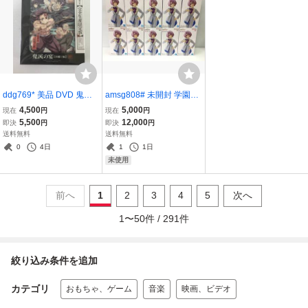
ddg769* 美品 DVD 鬼滅
amsg808# 未開封 学園ア
の宴 -柱稽古編- 完全生産
イドルマスター ESPRES
4,500
5,000
現在
円
現在
円
限定版
TO -Elegant hues- 有村麻
5,500
12,000
即決
円
即決
円
央 10点セット バンダイ
送料無料
送料無料
学マス
0
4日
1
1日
未使用
前へ
1
2
3
4
5
次へ
1
〜
50
件 /
291
件
絞り込み条件を追加
カテゴリ
おもちゃ、ゲーム
音楽
映画、ビデオ