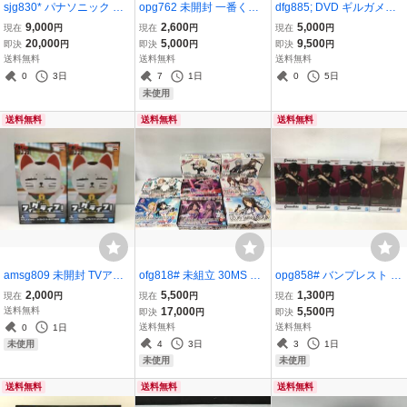
sjg830* パナソニック 高
opg762 未開封 一番くじ
dfg885; DVD ギルガメッ
周波治療器 コリコランワ
キングダム A賞 昌平君 M
シュLIGHT 壇蜜湯 ぷるる
9,000
2,600
5,000
現在
円
現在
円
現在
円
イド EW-RA550 グレージ
ASTERLISE 知と武の両論
ん温泉 寝起きドッキリ い
20,000
5,000
9,500
即決
円
即決
円
即決
円
ュ ※通電確認済
バンダイ
や~ん旅行 カーウォッシ
送料無料
送料無料
送料無料
ュバトル まなみんのお化
0
3日
7
1日
0
5日
け屋敷探訪
未使用
送料無料
送料無料
送料無料
amsg809 未開封 TVアニ
ofg818# 未組立 30MS ア
opg858# バンプレスト 呪
メ ダンダダン フィグライ
イドルマスターシリーズ
術廻戦 Grandusta 禪院真
2,000
5,500
1,300
現在
円
現在
円
現在
円
フ！ ターボババア (招き
プラモデル まとめ 8点セ
希 ZEN'IN MAKI 4個セッ
送料無料
17,000
5,500
即決
円
即決
円
猫) 2点セット バンダイ
ット バンダイ 30minute
ト
送料無料
送料無料
0
1日
s Sisters
4
3日
3
1日
未使用
未使用
未使用
送料無料
送料無料
送料無料