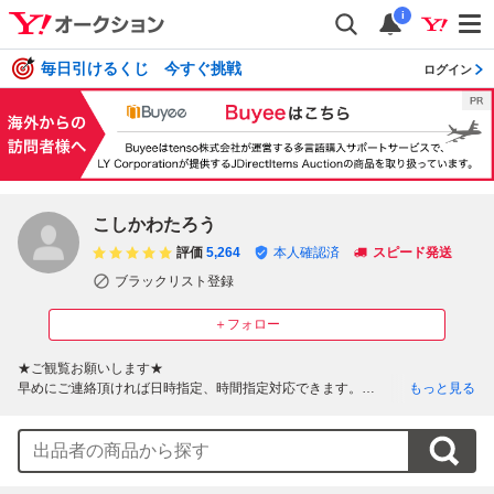
i
毎日引けるくじ 今すぐ挑戦
ログイン
こしかわたろう
評価
5,264
本人確認済
スピード発送
ブラックリスト登録
＋フォロー
★ご観覧お願いします★

早めにご連絡頂ければ日時指定、時間指定対応できます。

もっと見る
●ご対応可能日時：月・火・水・金の10時～15時頃●

●PCでの対応の為ご連絡が遅くなる場合があります。

　対応時間外は送料連絡・発送・取引メッセージへの返答の全てがお休みと
なります。
