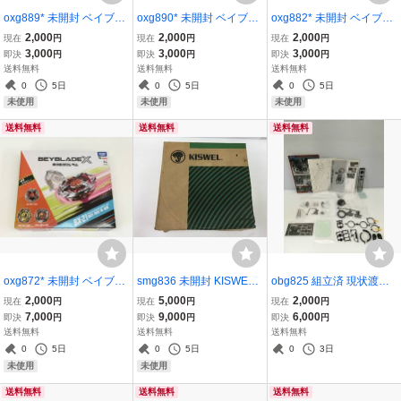
oxg889* 未開封 ベイブレ
oxg890* 未開封 ベイブレ
oxg882* 未開封 ベイブレ
ードX BX-06 ナイトシー
ードX BX-06 ナイトシー
ードX BX-06 ナイトシー
2,000
2,000
2,000
現在
円
現在
円
現在
円
ルド 3-80N タカラトミー
ルド 3-80N タカラトミー
ルド 3-80N タカラトミー
3,000
3,000
3,000
即決
円
即決
円
即決
円
※韓国版
※韓国版
※韓国版
送料無料
送料無料
送料無料
0
5日
0
5日
0
5日
未使用
未使用
未使用
送料無料
送料無料
送料無料
oxg872* 未開封 ベイブレ
smg836 未開封 KISWEL
obg825 組立済 現状渡し
ードX BX-21 ヘルズチェ
キスウェル フラックス入
グンゼ産業 1/12 BSA DB
2,000
5,000
2,000
現在
円
現在
円
現在
円
インデッキセット 韓国版
りアーク溶接ワイヤ 1.2m
D34 ゴールドスター バイ
7,000
9,000
6,000
即決
円
即決
円
即決
円
タカラトミー
m/20kgs K-71TLF ※箱ダ
ク プラモデル
送料無料
送料無料
送料無料
メージあり
0
5日
0
5日
0
3日
未使用
未使用
送料無料
送料無料
送料無料