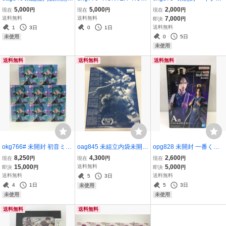
MG 機動戦士ガンダム 逆
TER キメラアント編3 DV
ードX BX-21 ヘルズチェ
5,000
5,000
2,000
現在
円
現在
円
現在
円
襲のシャア 1/100 AMS-11
D-BOX
インデッキセット 韓国版
送料無料
送料無料
7,000
即決
円
9 ギラ・ドーガ プラモデ
タカラトミー
送料無料
1
3日
0
1日
ル
0
5日
未使用
未使用
送料無料
送料無料
送料無料
okg766# 未開封 初音ミク
oag845 未組立内袋未開封
opg828 未開封 一番くじ
T-most 8点セット タイト
MG 1/100 ジェスタキャノ
キングダム A賞 昌平君 M
8,250
4,300
2,600
現在
円
現在
円
現在
円
ー
ン クリアカラー プラモデ
ASTERLISE バンダイ 知
15,000
送料無料
5,000
即決
円
即決
円
ル
と武の両輪
送料無料
送料無料
5
3日
4
1日
5
3日
未使用
未使用
未使用
送料無料
送料無料