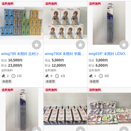
送料無料
送料無料
送料無料
amsg798 未開封 志村けん
amsg790# 未開封 学園ア
smg839* 未開封 LENOX
ワールドコレクタブルフ
イドルマスター ESPRES
(レノックス) 20495-B156
10,500
5,000
3,000
現在
円
現在
円
現在
円
ィギュアvol.2 4種 バカ殿
TO -Sheer frills- 姫崎莉波
R セーバーソーブレード
23,000
12,000
6,000
即決
円
即決
円
即決
円
様 変なおじさん 志村園長
7点セット バンダイ 学マ
(25枚入)
送料無料
送料無料
送料無料
白鳥 26個セット
ス
2
1日
0
1日
1
3日
未使用
未使用
未使用
送料無料
送料無料
送料無料