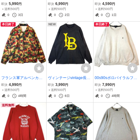
ペインターパンツカーペ
クDunbrookePla-Jacナイ
ツロンT両面プリント袖プ
5,990
6,990
4,590
即決
円
即決
円
即決
円
ンターパンツワークパン
ロンジャケットブルゾン
リントBIKEバイクモータ
＋送料500円
＋送料500円
＋送料500円
ツリアルワークウェアダ
スタジャン裏地中綿入り
ーサイクル企業系ブラッ
0
3日
0
2日
0
1日
メージベージュカーキタ
キルティング動物アニマ
ク黒ブルー青パープル紫
本日終了
NEW
本日終了
グ50603
ル鹿トナカイ41028
オレンジheavy41008
フランス軍アルペンカモ
ヴィンテージvintage長袖
00s90sポロバイラルフロ
ミリタリージャケットジ
TシャツカレッジTシャツ
ーレンPolo by ralph laure
4,990
3,990
7,990
即決
円
即決
円
即決
円
ップアップシャツジャケ
ロンTロングビーチ大学lo
nスウェットトレーナーV
＋送料500円
＋送料500円
＋送料500円
ットフィールドジャケッ
ng beach state大判プリン
ガゼットポニーロゴ刺繍
0
4時間
0
6日
0
4時間
ト軍もの迷彩カモフラー
トデカプリント両面プリ
ワンポイントヘザーホワ
送料無料
ジュ茶色40918
ント黒50311
イトゆるダボ50515