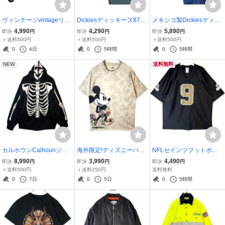
ヴィンテージvintageリフ
Dickiesディッキーズ874
メキシコ製Dickiesディッ
レクタージップパーカー
ワークパンツ緑リンカー
キーズ1994デニムペイン
4,990
4,290
5,890
即決
円
即決
円
即決
円
フーディワークジャケッ
ングリーンLNツイル生地
ターパンツカーペンター
＋送料500円
＋送料500円
＋送料500円
トセーフティージャケッ
ロゴタグワンポイントリ
パンツワークパンツウォ
0
4日
0
5時間
0
5時間
ト警備員ユニフォーム反
アルワークウェアストリ
ッシュドデニム紺ネイビ
NEW
送料無料
射材イエロー50329
ートアメカジ50523
ー50510
カルホウンCalhounジッ
海外限定!ディズニーパー
NFLセインツフットボー
プパーカーフーディ骸骨
クスDisney parks半袖Tシ
ルシャツゲームシャツユ
8,990
3,990
4,490
即決
円
即決
円
即決
円
ボーンスケルトンハロウ
ャツキャラクターTキャラ
ニフォームナンバリング
＋送料500円
＋送料250円
送料無料
ィンどくろ頭フード両面
物ウォルトディズニーワ
ブラック
0
7日
0
5日
0
5時間
プリント黒ブラック白ホ
ールドWaltDisneyworldア
ワイトvintage41001
ートレトロ41216