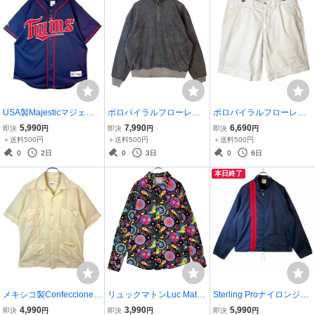
USA製Majesticマジェス
ポロバイラルフローレンP
ポロバイラルフローレンP
ティックMLBミネソタ・
olo by Ralph Laurenハー
olo by ralph laurenハーフ
5,990
7,990
6,690
即決
円
即決
円
即決
円
ツインズTwinsゲームシャ
フジップフリースジャケ
パンツショートパンツチ
＋送料500円
＋送料500円
＋送料500円
ツベースボールシャツユ
ットボアプルオーバーポ
ノパンショーツ白ホワイ
0
2日
0
3日
0
6日
ニフォームメジャーリー
ニーロゴ刺繍ワンポイン
トポニーロゴ刺繍ワンポ
本日終了
グチーム50529
ト灰色50305
イント40816
メキシコ製Confecciones I
リュックマトンLuc Matto
Sterling Proナイロンジャ
zamalキューバシャツ半袖
n長袖デザインシャツ総柄
ケットレーシングジャケ
4,990
3,990
5,990
即決
円
即決
円
即決
円