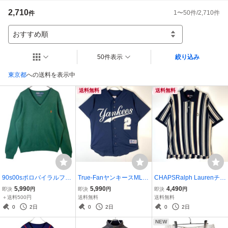
☆発送方法☆

2,710
1
〜
50
件/
2,710
件
件
・佐川急便(送料一律５８０円)

・佐川急便代引(５８０円+４６０円)

※定形外はお取り扱いしておりません。

おすすめ順
沖縄、離島は送料１２８０円になります。

又、別途中継料が掛る場合が御座います。

50件表示
絞り込み
※よくお読みください※

東京都
への送料を表示中
*出品商品はすべて本物です。

*詳細はPCよりメール致しますので、ドメイン解除をお願い致します。

送料無料
送料無料
*日曜日の発送はしておりません。
90s00sポロバイラルフロ
True-FanヤンキースMLB
CHAPSRalph Laurenチャ
ーレンPolo by ralph laure
ベースボールシャツゲー
ップスラルフローレン半
5,990
5,990
4,490
即決
円
即決
円
即決
円
nラムウールニットVネッ
ムシャツナンバリング
袖ポロシャツロゴ刺繍
＋送料500円
送料無料
送料無料
クセーターLAMBS WOOL
0
2日
0
2日
0
2日
ポニーロゴ刺繍ワンポイ
NEW
ント緑グリーン50304