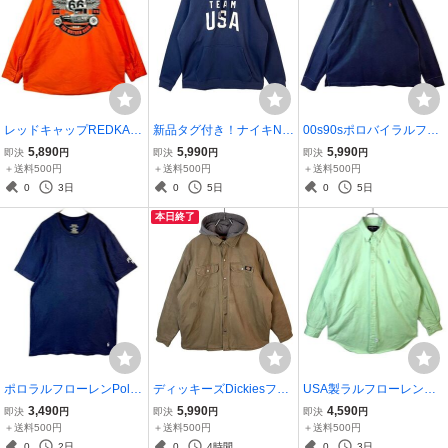
レッドキャップREDKAP
新品タグ付き！ナイキNIK
00s90sポロバイラルフロ
長袖ワークシャツリアル
Eプルオーバーパーカーフ
ーレンPolo by ralph laure
5,890
5,990
5,990
即決
円
即決
円
即決
円
ワークウェア刺繍バック
ーディーTEAM USAスウ
nハーフジップコットンニ
＋送料500円
＋送料500円
＋送料500円
プリント企業系ワッペンr
ッシュロゴプリントスポ
ットセーターポニーロゴ
0
3日
0
5日
0
5日
oute66ルート66モーター
ーツアウトドアストリー
刺繍ワンポイント紺ネイ
本日終了
サイクル50530
ト紺ネイビー50220
ビーY2K50515
ポロラルフローレンPolo r
ディッキーズDickiesフェ
USA製ラルフローレンRal
alph lauren半袖Tシャツポ
イクレイヤードダックジ
phLauren長袖ボタンダウ
3,490
5,990
4,590
即決
円
即決
円
即決
円
ニーロゴ刺繍ワンポイン
ャケットワークジャケッ
ンシャツポニーロゴ刺繍
＋送料500円
＋送料500円
＋送料500円
ト袖ロゴプリント紺ネイ
トフーディパーカー裏地
ワンポイント黄緑ライト
0
2日
0
4時間
0
3日