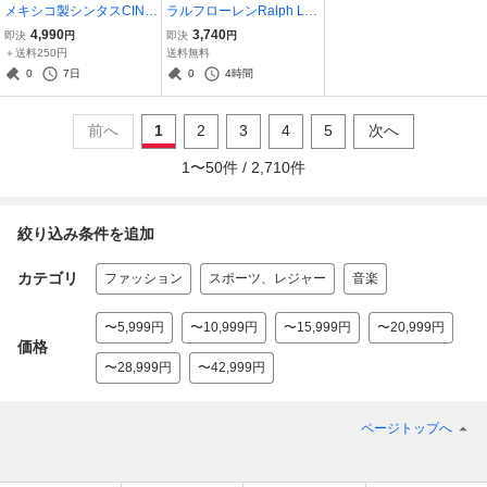
メキシコ製シンタスCINT
ラルフローレンRalph Lau
AS半袖ワークシャツリフ
ren長袖シャツボタンダウ
4,990
3,740
即決
円
即決
円
レクターシャツ作業着ユ
ンカラーポニーロゴ刺繍
＋送料250円
送料無料
ニフォーム企業ロゴワッ
0
7日
0
4時間
ペン反射材５ DIAMOND
AAA50303
前へ
1
2
3
4
5
次へ
1
〜
50
件 /
2,710
件
絞り込み条件を追加
カテゴリ
ファッション
スポーツ、レジャー
音楽
〜5,999円
〜10,999円
〜15,999円
〜20,999円
価格
〜28,999円
〜42,999円
ページトップへ