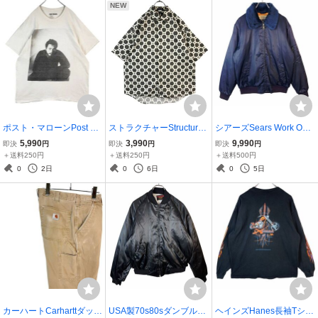
NEW
ジストリート50423
0328
グ紺ネイビー41111
ポスト・マローンPost Ma
ストラクチャーStructure
シアーズSears Work Oute
lone半袖Tシャツアーティ
半袖デザインシャツ総柄
rwearナイロンジャケット
5,990
3,990
9,990
即決
円
即決
円
即決
円
ストTシャツミュージシャ
シャツ幾何学模様オリエ
MA-1ボンバージャケット
＋送料250円
＋送料250円
＋送料500円
ンTツアーRunaway Tour
ンタル柄エスニックジオ
フライトジャケット襟ボ
0
2日
0
6日
0
5日
両面プリントフォトプリ
メトリックタイル柄レト
ア裏地中綿入りキルティ
ントHIPHOP50521
ロモダン50521
ング紺41018
カーハートCarharttダック
USA製70s80sダンブルッ
ヘインズHanes長袖Tシャ