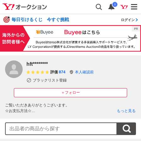
i
毎日引けるくじ 今すぐ挑戦
ログイン
hft********
評価
874
本人確認前
ブラックリスト登録
＋フォロー
ご覧いただきありがとうございます。

☆お支払方法☆

もっと見る
・銀行振込(ジャパンネット銀行)

・佐川急便代引き(手数料４６０円)

・かんたん決済

※郵便振込みはお取り扱いしておりません。
