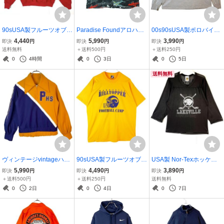
90sUSA製フルーツオブザ
Paradise Foundアロハシ
00s90sUSA製ポロバイラ
ルームラグランスウェッ
ャツハワイアンシャツ総
ルフローレンPolo by ralp
4,440
5,990
3,990
即決
円
即決
円
即決
円
ト猫アニマル動物カレッ
柄オールオーバーパター
h lauren長袖Tシャツロン
送料無料
＋送料500円
＋送料250円
ジ系
ン飛行機プロペラ機オー
Tポニーロゴ刺繍ワンポイ
0
4時間
0
3日
0
5日
プンカラー開襟ブラック
ント杢グレー灰色y2kレト
送料無料
黒イエロー40308
ロ50514
ヴィンテージvintageハー
90sUSA製フルーツオブザ
USA製 Nor-Texホッケー
フジップジャージジャケ
ルームFruit of The Loom
シャツゲームシャツ薄手
5,990
4,490
3,890
即決
円
即決
円
即決
円
ットブルゾンデカ襟70s8
BESTカレッジ系半袖Tシ
メッシュナンバリング
＋送料500円
＋送料250円
送料無料
0s年代物スポーツアメカ
ャツスポーツT大学フット
0
2日
0
4日
0
7日
ジストリート刺繍50401
ボールクラブmarquette hi
lltoppers40313