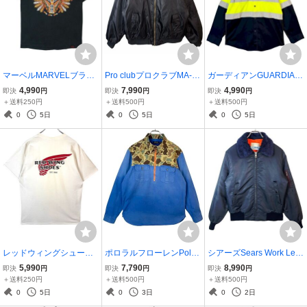
マーベルMARVELブラッ
Pro clubプロクラブMA-1
ガーディアンGUARDIAN
クパンサーBlack Panther
フライトジャケットブル
長袖ワークシャツリアル
4,990
7,990
4,990
即決
円
即決
円
即決
円
キャラクターTシャツ映画
ゾンアウター裏地中綿入
ワークウェアリフレクタ
＋送料250円
＋送料500円
＋送料500円
TムービーTキャラ物エリ
りキルティング黒ブラッ
ー反射材USA星条旗アメ
0
5日
0
5日
0
5日
ック・キルモンガーKillm
クvintageヴィンテージ40
リカ国旗ハイビジカラー
onger40325
918
蛍光イエロー黄色50514
レッドウィングシューズR
ポロラルフローレンPolo r
シアーズSears Work Leis
ED WING SHOES半袖Tシ
alph laurenハーフジップ
ureナイロンジャケットM
5,990
7,790
8,990
即決
円
即決
円
即決
円
ャツ両面プリントロゴプ
長袖シャツプルオーバー
A-1ボンバージャケットフ
＋送料250円
＋送料500円
＋送料500円
リント白オフホワイト赤
シャツTALONタロンジッ
ライトジャケット襟ボア
0
5日
0
3日
0
2日
レッド黒ブラックアメカ
プ切り替えデザイン迷彩5
裏地中綿入りキルティン