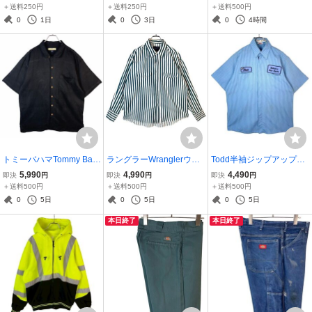
シャツグアジャベーラ刺
シャツペイズリー幾何学
ットドッグイヤーカラー
＋送料250円
＋送料250円
＋送料500円
繍プリーツベージュ4つフ
模様サイケデリック柄ア
紺ネイビー赤レッドvintag
0
1日
0
3日
0
4時間
ロントポケットGUAYABE
ート万華鏡柄メキシカン
eヴィンテージ40918
RA SHIRTS50304
黒ブラック50530
トミーバハマTommy Bah
ラングラーWranglerウエ
Todd半袖ジップアップワ
amaアロハシャツハワイ
スタンシャツ長袖シャツ
ークシャツリアルワーク
5,990
4,990
4,490
即決
円
即決
円
即決
円
アンシャツシルク開襟オ
ストライプ青緑ブルーグ
ウェアストライプ企業系
＋送料500円
＋送料500円
＋送料500円
ープンカラーバックデザ
リーン白ホワイトスナッ
ロゴワッペン水色ライト
0
5日
0
5日
0
5日
イン刺繍ヤシの木パーム
プボタンコットンvintage
ブルーアメカジゆるダボ
本日終了
本日終了
ツリー黒ブラック50108
ヴィンテージ41118
オーバーサイズ50329