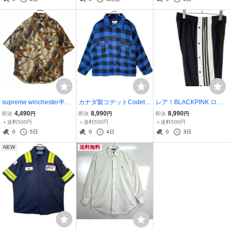
ビー白ホワイトy2kアメカ
中綿入りキルティングbuil
グリーンコットンvintage
ジ50529
t to work50306
ヴィンテージ50305
supreme winchester半袖
カナダ製コデットCodet長
レア！BLACKPINK ロゼ
カモフラージュシャツ総
袖チェックシャツシャツ
ジェニ着用！TWICE モモ
4,490
8,990
8,990
即決
円
即決
円
即決
円
柄シャツ胸ポケットrealtr
ジャケットヘビーフラン
着用！アディダスオリジ
＋送料500円
＋送料500円
＋送料500円
eeリアルツリー迷彩ハン
ネルシャツゴツネルブロ
ナルスAdidasoriginalsア
0
5日
0
4日
0
3日
ティングアウトドア森林
ックチェックバッファロ
ディブレイクトラックパ
NEW
送料無料
自然ブラウン41230
ーチェック青50402
ンツジャージ50116