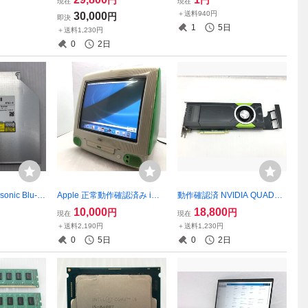
円
円
現在
現在
00 32GB
16GB NVMe 256GB 13.3イ
08001 Celeron J4105 4GB
＋送料940円
30,000
円
即決
 T023975
ンチ Windows11 T022233
【訳アリ】 T022270
1
5日
＋送料1,230円
0
2日
nic Blu-ra
Apple 正常動作確認済み iMa
動作確認済 NVIDIA QUADR
ルーレイドライ
c G3 備考欄要確認 M4984 P
O M5000 8GB 正常品からの
10,000
18,800
円
円
現在
現在
76
ower PC G3 0GB HDD 6GB
抜き取り商品 グラフィック
＋送料2,190円
＋送料1,230円
Mac OS X 10.2 15インチ T02
ボード T023641
0
5日
0
2日
3260