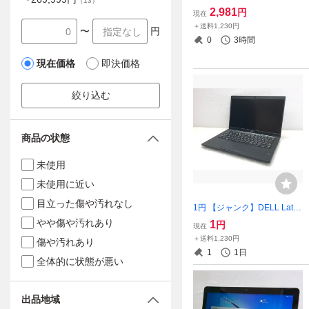
（
13
）
電源ユニット 80PLUS Gold
2,981
円
現在
RM650x T023545
＋送料1,230円
〜
円
0
3時間
現在価格
即決価格
絞り込む
商品の状態
未使用
未使用に近い
目立った傷や汚れなし
1円 【ジャンク】DELL Latitu
de 7390 P28S 13.3インチ
やや傷や汚れあり
1
円
現在
【訳アリ】 T023595
＋送料1,230円
傷や汚れあり
1
1日
全体的に状態が悪い
出品地域