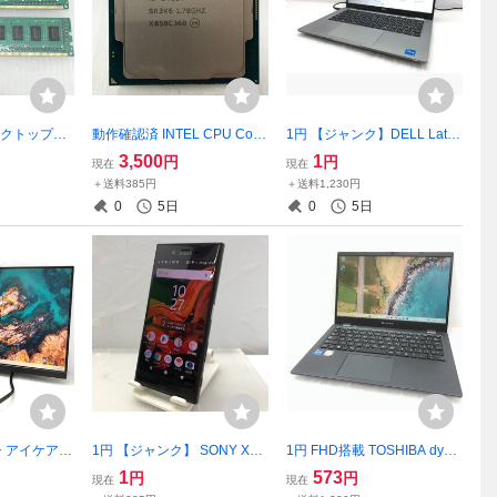
デスクトップパ
動作確認済 INTEL CPU Core
1円 【ジャンク】DELL Latitu
R3-12800
i5-8400T 1.70GHz SR3X6 T
de 5320 P138G Core i5-113
3,500
1
円
円
現在
現在
020977
023291
5G7 8GB 13.3インチ【訳ア
＋送料385円
＋送料1,230円
リ】 T022644
0
5日
0
5日
ンチ アイケアモ
1円 【ジャンク】 SONY XPE
1円 FHD搭載 TOSHIBA dyna
PS/ノングレ
RIA SOV34 32GB au スマー
book G83/HU A6GHHUBAD
1
573
円
円
現在
現在
能 GW248
トフォン【訳アリ】 T02325
515 Core i5-1145G7 16GB N