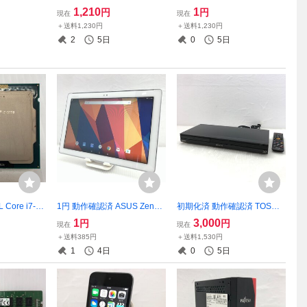
ll 4K対応 C
book G83/HU A6GHHUBAD
ntroller UCSC-MRAID12G V
1,210
1
円
円
現在
現在
ークステーショ
515 Core i5-1145G7 16GB N
02 CISCO UCS C220 M4 T0
＋送料1,230円
＋送料1,230円
プロファイル
VMe 256GB Windows11 Pro
20393
2
5日
0
5日
023335
13.3インチ T021142
Core i7-37
1円 動作確認済 ASUS ZenPa
初期化済 動作確認済 TOSHIB
0PK T02307
d P00C タブレット Android
A REGZA 2013年製 Blu-ray
1
3,000
円
円
現在
現在
T021799
レコーダー DBR-Z310 T023
＋送料385円
＋送料1,530円
079
1
4日
0
5日