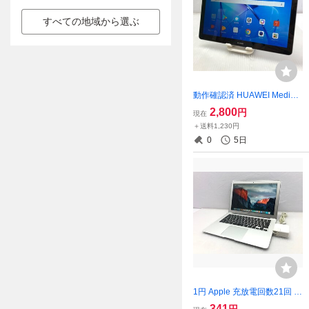
すべての地域から選ぶ
動作確認済 HUAWEI MediaP
ad T3 10 AGS-W09 16GB T0
2,800
円
現在
22987
＋送料1,230円
0
5日
1円 Apple 充放電回数21回 M
acBook Air (13-inch, Early 20
341