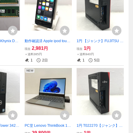
hynix DD
動作確認済 Apple ipod touch
1円 【ジャンク】FUJITSU F
リ16GB（8G
第5世代 A1421 64GB T0240
UTRO S740 FMVC08001 Ce
2,981
1
円
円
現在
現在
33P-UB0-1
38
leron J4105 4GB【訳アリ】
＋送料385円
＋送料940円
T022274
1
2日
1
5日
NEW
Tower 3420
PC堂 Lenovo ThinkBook 13s
1円 T022270【ジャンク】F
240 v5 NVI
-IML 20RR Core i5-10210U
UJITSU FUTRO S740 FMVC
29,800
1