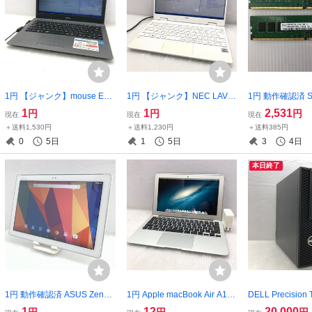
1円 【ジャンク】mouse EH3
1円 【ジャンク】NEC LAVIE
1円 動作確認済 SK
45W10 Celeron N3450 4GB
Direct PC-GN10S6RGH Cor
R4 2133P メモ
1
1
2,531
円
円
円
現在
現在
現在
14インチ【訳アリ】 T02167
e i5-10210Y 8GB 12.5インチ
B×2枚） PC4-21
＋送料1,530円
＋送料1,230円
＋送料385円
5
【訳アリ】 T022717
1 T022444
0
5日
1
5日
3
4日
本日終了
1円 動作確認済 ASUS ZenPa
1円 Apple macBook Air A149
DELL Precision 
d P00C タブレット Android
5 Core i5 4GB SSD 121GB O
D11S Xeon E3-1
1
12
20,000