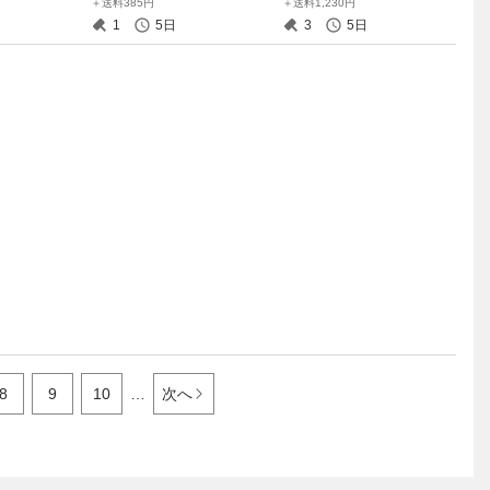
＋送料385円
＋送料1,230円
1920×1080)
9
VMe 256GB Windows11 Pro
1
5日
3
5日
13.3インチ T021147
8
9
10
…
次へ