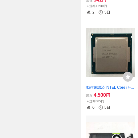
円
現在
15) A1466 Core i5 8GB SSD
＋送料1,230円
128GB macOS X EI Capitan
2
5日
10.11.6 13.3 T023551
動作確認済 INTEL Core i7-67
00T 2.80GHz SR2L3 T02316
4,500
円
現在
7
＋送料385円
0
5日