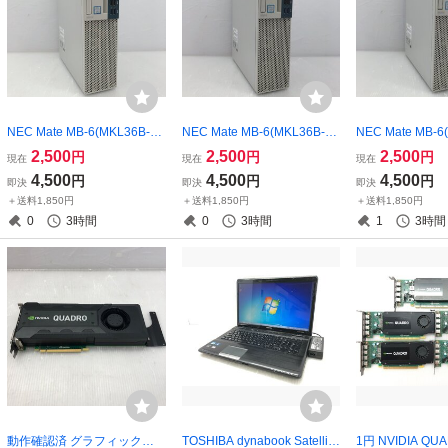
NEC Mate MB-6(MKL36B-
NEC Mate MB-6(MKL36B-
NEC Mate MB-6
6） PC-MKL36BZG6 Core i3
6） PC-MKL36BZG6 Core i3
6） PC-MKL36BZ
2,500
2,500
2,500
円
円
円
現在
現在
現在
-9100 4GB 【BIOS確認済
-9100 4GB 【BIOS確認済
-9100 4GB 【
4,500
4,500
4,500
円
円
円
即決
即決
即決
み】 T020787
み】 T020801
み】 T020810
＋送料1,850円
＋送料1,850円
＋送料1,850円
0
3時間
0
3時間
1
3時間
動作確認済 グラフィックボ
TOSHIBA dynabook Satellite
1円 NVIDIA QU