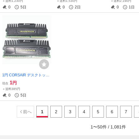
＋送料1,230円
＋送料1,530円
＋送料2,190円
箱付 T023510
0-T 23.8インチ (
0
5日
0
2日
0
1日
T023254
1円 CORSAIR デスクトップ
メモリ DDR3 4GB 2枚セット
1
円
現在
T020969
＋送料385円
0
5日
前へ
1
2
3
4
5
6
7
1
〜
50
件 /
1,081
件