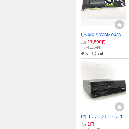
動作確認済 NVIDIA QUADR
O M5000 8GB 正常品からの
17,800
円
現在
抜き取り商品 グラフィック
＋送料1,230円
ボード T024027
0
2日
1円 【ジャンク】Lenovo Thi
nkCentre M57p A14 Core 2
1
円
現在
Duo E8200 2GB【訳アリ】