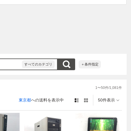
日に出荷とさせて
が遅れる場合がご
すべてのカテゴリ
＋条件指定
1
〜
50
件/
1,081
件
東京都
への送料を表示中
50件表示