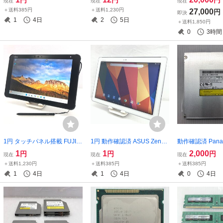
円
円
円
現在
現在
現在
T021777
S X 10.8.5 11インチ T02312
DIA Quadro K12
＋送料385円
＋送料1,230円
27,000
円
即決
9
【BIOS確認済み】
1
4日
2
5日
＋送料1,850円
0
3時間
1円 タッチパネル搭載 FUJIT
1円 動作確認済 ASUS ZenPa
動作確認済 Panaso
SU ARROWS Tab Q5011/GE
d P00C タブレット Android
y 12.7mm ブ
1
1
2,000
円
円
円
現在
現在
現在
FARQ28017 Celeron N4500
T021808
ブ UJ260 T0240
＋送料1,230円
＋送料385円
＋送料385円
4GB eMMc 128GB Windows
1
4日
1
4日
0
4日
11 Pro 10.1インチ T022564