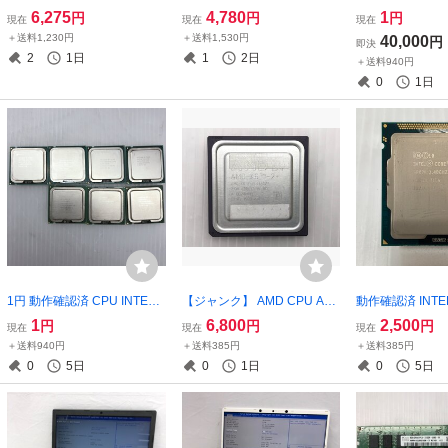
ード NVIDIA QUADRO K520
T571/W3TE PT5713TESFB
5個セット Maxwe
6,275
4,780
1
円
円
円
現在
現在
現在
0 T023990
W Core i7-2670QM 8GB SS
AD Adobe ワ
＋送料1,230円
＋送料1,530円
40,000
円
即決
D 128GB Windows7 Home 1
ン グラボ ロー
2
1日
1
2日
＋送料940円
7.3インチ M000509
スリムタイプPC T
0
1日
1円 動作確認済 CPU INTEL
【ジャンク】 AMD CPU AM
動作確認済 INTEL 
Pentium CPU 7個セット T02
D K6-2 533ACZ 【訳アリ】
70 3.40GHz SR
1
6,800
2,500
円
円
円
現在
現在
現在
1511
T023140
0
＋送料940円
＋送料385円
＋送料385円
0
5日
0
1日
0
5日