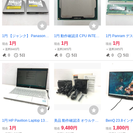
1円 【ジャンク】 Panasonic
1円 動作確認済 CPU INTEL
1円 Panram 
DVD/CD ドライブ 5枚セット
Core i5-2500 T021514
ソコン メモリ DD
1
1
1
円
円
円
現在
現在
現在
まとめ売り【訳アリ】 T0226
4GB 3枚セット T
＋送料940円
＋送料385円
＋送料385円
22
0
5日
0
5日
0
5日
1円 HP Pavilion Laptop 13-a
美品 動作確認済 オウルテッ
BenQ 23.8イ
n0054TU Core i5-8265U 8G
ク 1200W電源 80PLUS PLA
ニター/フルHD/I
1
9,480
1,800
円
円
円
現在
現在
現在
B 13.3インチ T023047
TINUM OEC-PSUCP1200 外
ア/輝度自動調整機