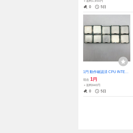
＋送料1,850円
T022851
0
5日
1円 動作確認済 CPU INTEL
Core 2 Duo 10個セット E45
1
円
現在
00 E4600 E6300 E6550 E67
＋送料940円
50 E7200 T021503
0
5日