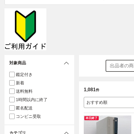
対象商品
鑑定付き
新着
1,081
件
送料無料
1時間以内に終了
おすすめ順
匿名配送
コンビニ受取
本日終了
カテゴリ