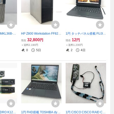
(MKL36B-
HP Z800 Workstation FF825
1円 タッチパネル搭載 FUJIT
G6 Core i3
AV Xeon X5690 ×2基 Quadr
SU ARROWS Tab Q5011/GE
32,800
12
円
円
現在
現在
BIOS確認済
o 2000 8GB×6 48GB T02355
FARQ28017 Celeron N4500
＋送料2,190円
＋送料1,230円
9
4GB eMMc 128GB Windows
0
5日
2
4日
11 Pro 10.1インチ T022289
ADRO K1200
1円 FHD搭載 TOSHIBA dyna
1円 CISCO CISCO RAID Co