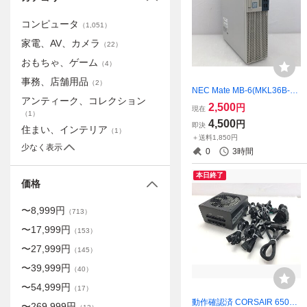
コンピュータ
（
1,051
）
家電、AV、カメラ
（
22
）
おもちゃ、ゲーム
（
4
）
事務、店舗用品
（
2
）
NEC Mate MB-6(MKL36B-
アンティーク、コレクション
6） PC-MKL36BZG6 Core i3
2,500
円
現在
（
1
）
-9100 4GB 【BIOS確認済
4,500
円
即決
み】 T020815
住まい、インテリア
（
1
）
＋送料1,850円
少なく表示
0
3時間
本日終了
価格
〜
8,999
円
（
713
）
〜
17,999
円
（
153
）
〜
27,999
円
（
145
）
〜
39,999
円
（
40
）
〜
54,999
円
（
17
）
動作確認済 CORSAIR 650W
〜
269,999
円