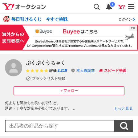
i
毎日引けるくじ 今すぐ挑戦
ログイン
ぷくぷくうちゃく
評価
2,219
本人確認前
スピード発送
ブラックリスト登録
＋フォロー
何よりも気持ちの良いお取引と、

迅速・丁寧な対応を心掛けております。

もっと見る
どうぞよろしくお願い致します。

★ 落札後、送付先等のご連絡は24時間以内に、

お支払いの手続きは3日以内に対応頂ける方のみ

お願いします。
