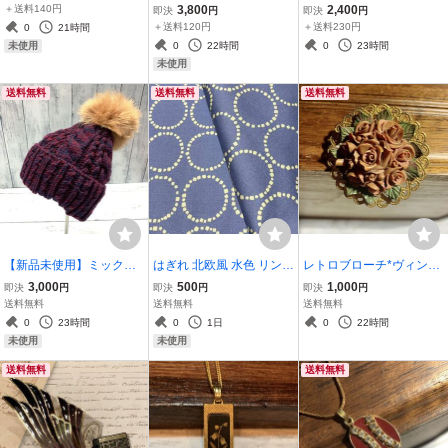
海 生き物 デザイン ク
ペンダントトップ＊ネッ
アクセサリー ペンダント
＋送料140円
3,800
2,400
即決
円
即決
円
リップ インテリア 雑
クレス＊プレゼント＊手
新品 未使用品 バラ 花 送
＋送料120円
＋送料230円
0
21時間
貨 文具 ST_F3 同梱可
作り CR_J4
料無料 ビーズ チャーム 金
0
22時間
0
23時間
未使用
色 V11
未使用
送料無料
送料無料
送料無料
【新品未使用】ミックス
はぎれ 北欧風 水色 リング
レトロブローチ*ヴィンテ
編みニット帽 ファーポ
ドット柄 約53cm×20cm n
ージ*お花*送料無料*バラ
3,000
500
1,000
即決
円
即決
円
即決
円
ンポン取り外し可 アクリ
ina 日本製 コットン 布 布
ヴィンテージアクセサリ
送料無料
送料無料
送料無料
ル 28cm 紫 ST_B1①
地 ハンドメイド 手作り
ー ブローチ コサージュ
0
23時間
0
1日
0
22時間
〈送料無料〉
ST_M10
未使用
未使用
送料無料
送料無料