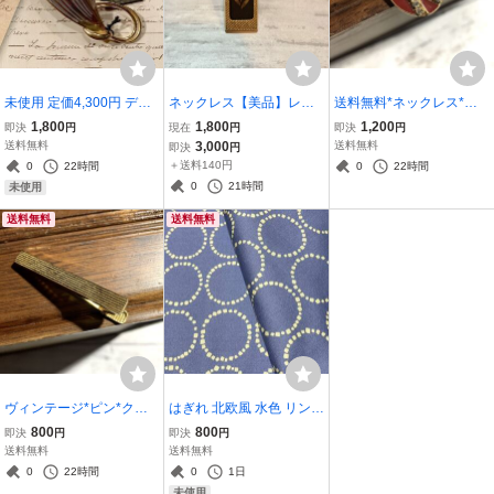
未使用 定価4,300円 デッ
ネックレス【美品】レト
送料無料*ネックレス*ボ
ドストック ブローチ ヴィ
ロネックレス ペンダント
ール モチーフ*ワンポイン
1,800
1,800
1,200
即決
円
現在
円
即決
円
ンテージ CR_J3ビンテ
鈴蘭模様 すずらん 黒×ゴ
ト*アクセサリー ペンダン
送料無料
3,000
送料無料
即決
円
ージ アクセサリー ツバメ
ールド〈used〉ST_M2 ア
ト ラインストーン ST_
＋送料140円
0
22時間
0
22時間
燕 セビアン 送料無料
クセサリー ブラック ゴー
M10
0
21時間
未使用
ルド
送料無料
送料無料
ヴィンテージ*ピン*クリ
はぎれ 北欧風 水色 リング
ップ*ネクタイピン*タイ
ドット柄 約55cm×55cm n
800
800
即決
円
即決
円
ピン*送料無料 ヴィンテー
ina 日本製 コットン 布 布
送料無料
送料無料
ジアクセサリー ブローチ
地 ハンドメイド 手作り
0
22時間
0
1日
ゴールドカラー ST_M1
〈送料無料〉
未使用