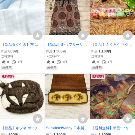
【新品タグ付き】布 はぎ
【新品】S～Lフリーサイ
【新品】ふくろう マグネ
れ 定価1,250円 ガーゼ
ズ*レーヨン巻きスカート
ット 花柄 バリ雑貨 5点セ
800
1,500
1,100
即決
円
即決
円
即決
円
タオル【送料無料】112×
*エスニック*ベージュ グ
ット バリ 梟 カラフル ハ
送料無料
＋送料430円
送料無料
53cm コットン100%◆V1
レー*ヨガ*スパ*リラック
ンドメイド エスニック雑
0
1日
0
1日
0
1日
0 ダブルガーゼ
ス*ルームウェア ST_H3
貨 インテリア雑貨 S-Bali
未使用
未使用
未使用
⑦
送料無料
送料無料
【新品】キツネ ポーチ チ
SunVioletWinny 日本製 ヴ
【送料無料】新品*フリー
ャコールグレー〈新品タ
ィンテージバレッタ バラ
サイズ ワンピース*孔雀柄
800
2,200
2,500
即決
円
現在
円
現在
円