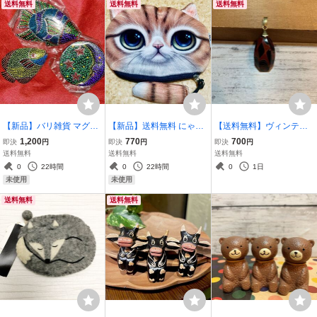
送料無料
送料無料
送料無料
【新品】バリ雑貨 マグネ
【新品】送料無料 にゃん
【送料無料】ヴィンテー
ット 3点セット バリ エス
こポーチ ネコ しっぽ付 ポ
ジ 抽象柄 ペンダントトッ
1,200
770
700
即決
円
即決
円
即決
円
ニック インドネシア ハン
ーチ ミケ ベージュ 三毛猫
プ*チャーム*赤×黒×ゴー
送料無料
送料無料
送料無料
ドメイド エスニック雑貨
多目的 化粧ポーチ 小銭入
ルド ST_M1
0
22時間
0
22時間
0
1日
インテリア雑貨 職人 V11
れ ST_D7
未使用
未使用
送料無料
送料無料