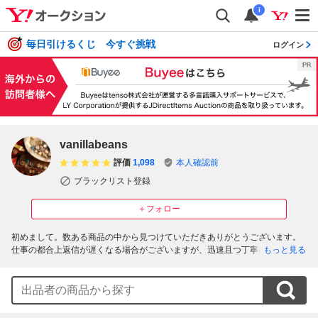
i
毎日引けるくじ 今すぐ挑戦
ログイン
vanillabeans
評価
1,098
本人確認前
ブラックリスト登録
＋フォロー
初めまして。数ある商品の中から見つけていただきありがとうございます。

仕事の都合上返信が遅くなる場合がございますが、迅速且つ丁寧にお取引が
もっと見る
出来るように心がけておりますので何卒よろしくお願いいたします。

商品についてのお問合せもお気軽に、また同日落札分に関しましては同梱も
可能でございます。その場合は取引ナビよりその旨ご連絡ください。