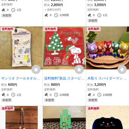
グ付〉小物入れ 化粧ポー
模様 薔薇〈used 美品〉サ
*くじゃく柄*エスニック*
送料無料
2,800
3,000
即決
円
即決
円
チハンドメイド きつね 動
ンバイオレットウィニー
リゾート*ゆったり*紺
＋送料230円
送料無料
0
1日
物 羊毛 ネパール製 ウー
ヘアアクセサリー 大き
色 ST_H1②
0
22時間
0
1日
未使用
ル ST_D1①
め CR-I1②
未使用
送料無料
送料無料
送料無料
サンリオ クールタオル
送料無料*新品 スヌーピー
木彫り スパイダーマン ネ
【新品】キティ青 ハロー
PEANUTS ハンカチ ウッ
コ インテリア 置物 5点セ
600
880
3,200
即決
円
即決
円
即決
円
キティ Sanrio 熱中症対策
ドストック 刺繍付 SNOO
ット【新品】木製 バリ ハ
送料無料
送料無料
送料無料
タオル ひんやり 気化熱冷
PY 完売品 品質良◎ 25cm
ンドメイド エスニック雑
0
1日
0
22時間
0
22時間
却 キャラクター グッズ 夏
凸凹 コットン 綿 タオルハ
貨 インテリア雑貨 6.5cm
未使用
未使用
未使用
すいか V5
ンカチ V11
S-Bali
送料無料
送料無料