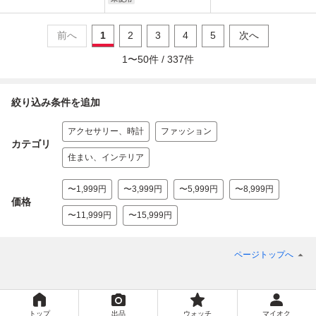
0
前へ
1
2
3
4
5
次へ
1
〜
50
件 /
337
件
絞り込み条件を追加
アクセサリー、時計
ファッション
カテゴリ
住まい、インテリア
〜1,999円
〜3,999円
〜5,999円
〜8,999円
価格
〜11,999円
〜15,999円
ページトップへ
トップ
出品
ウォッチ
マイオク