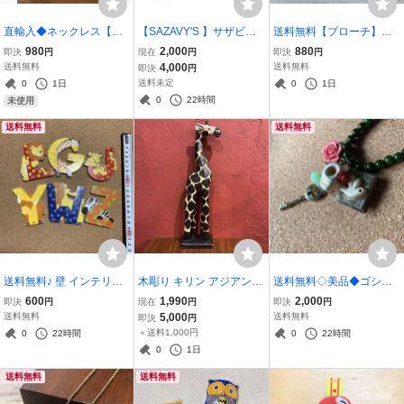
直輸入◆ネックレス【送
【SAZAVY'S 】サザビー
送料無料【ブローチ】美
料無料】バリ島直輸入 天
チェック柄ボア 2wayショ
品＊アクセサリーハンド
980
2,000
880
即決
円
現在
円
即決
円
然素材 木 エスニックネッ
ルダーバッグ ハンドバッ
メイド 花 ブローチ* フェ
送料無料
4,000
送料無料
即決
円
クレス〈未使用〉ハンド
グ 本革 レザー使用〈use
イクパール 枝垂れ桜 カス
送料未定
0
1日
0
1日
メイド カラフル ピンク 海
d〉ST_C1⑥
ミソウ 珍しいデザイン
0
22時間
未使用
外 CR_M1③
自然派 ST_M1
送料無料
送料無料
送料無料♪ 壁 インテリア
木彫り キリン アジアン雑
送料無料◇美品◆ゴシッ
雑貨*壁面飾り*ウォール
貨 オブジェ インテリア 置
クデザイン スカル バラ ハ
600
1,990
2,000
即決
円
現在
円
即決
円
プレート アニマル*子供部
物 木製 アジア バリ雑貨 C
ト 鍵 ST_M2
送料無料
5,000
送料無料
即決
円
屋*幼稚園 保育園 カラフ
R 動物 彫刻 民芸品
＋送料1,000円
0
22時間
0
22時間
ル 6点セット◆V4-5
0
1日
送料無料
送料無料