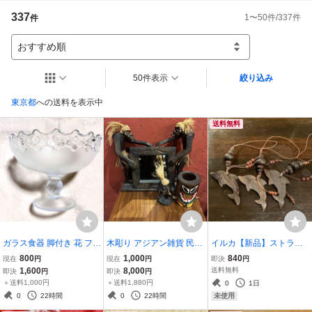
337
1
〜
50
件/
337
件
件
おすすめ順
50件表示
絞り込み
東京都
への送料を表示中
送料無料
ガラス食器 脚付き 花 フル
木彫り アジアン雑貨 民芸
イルカ【新品】ストラッ
ーツ 食器 15cm ガラス鉢
品 木製 インテリア オブジ
プ 天然素材 ウッド 木 3点
800
1,000
840
現在
円
現在
円
即決
円
グラス ヴィンテージ ガラ
ェ 置物 まとめて セット
セット 3cm HANDCRAFT
1,600
8,000
送料無料
即決
円
即決
円
ス 小鉢 お皿 装飾皿 アン
格安 エスニック
送料無料 バリ島 〈茶色 木
＋送料1,000円
＋送料1,880円
0
1日
ティーク 洋食器 V14④
ビーズ 丸デザイン〉◆V1
0
22時間
0
22時間
未使用
1