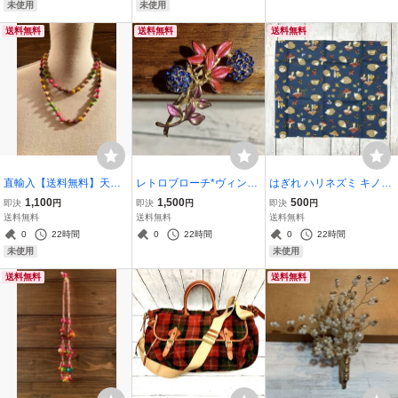
ィンテージ 古着 古着コ
CR_J1
未使用
未使用
ーデ CR_M5
送料無料
送料無料
送料無料
直輸入【送料無料】天然
レトロブローチ*ヴィンテ
はぎれ ハリネズミ キノコ
素材 バリ島直輸入 天然素
ージ*お花*送料無料*ピン
約30cm×33cm 綿麻 コッ
1,100
1,500
500
即決
円
即決
円
即決
円
材 木製ビーズ ロング ネッ
ク 青 紫 ヴィンテージアク
トンリネン 青 布 布地 ハ
送料無料
送料無料
送料無料
クレス エスニック〈新品
セサリー ブローチ ST_
ンドメイド 手芸〈送料無
0
22時間
0
22時間
0
22時間
〉ハンドメイド 送料無料
M10
料〉
未使用
未使用
CR_M1⑨
送料無料
送料無料