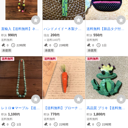
直輸入【送料無料】ネッ
ハンドメイド＊木製クリ
送料無料【新品タグ付】
クレス バリ島直輸入 天然
ップ＊ナチュラル＊天然
ねこ ポーチ 中綿入りネコ
990
200
550
即決
円
現在
円
即決
円
素材 木 エスニックネック
素材＊N ST_F1
黒 ブラック ドット柄ポ
送料無料
＋送料140円
送料無料
レス〈新品未使用〉ハン
ーチ 小銭入れ 多目的 化粧
0
22時間
0
23時間
0
1日
ドメイド カラフル ウッド
ポーチ 定価770円 ST_D5
未使用
未使用
未使用
CR_M1② 職人
送料無料
送料無料
送料無料
レトロ★マーブル 【送料
【送料無料】ブローチ に
高品質 ブリキ【送料無
無料】ネックレス マーブ
んじん ハンドメイド 軽量
料】 カエル handmade 職
1,100
770
1,800
即決
円
即決
円
即決
円
ル模様 グリーン 22cm ア
バッチ 7cm カバンやポー
人 雑貨 8cm 一点物 マグ
送料無料
送料無料
送料無料
クリル ビーズ〈used〉ヴ
チにも アクセサリー 野菜
ネット アジアン雑貨◆V3
0
1日
0
22時間
0
22時間