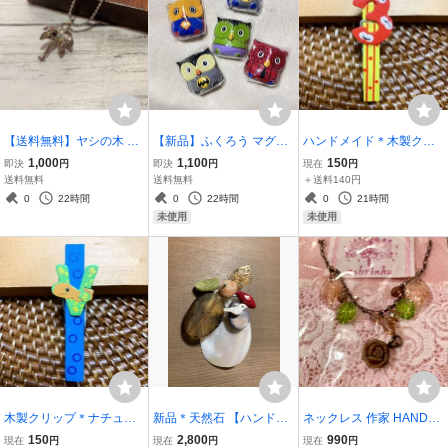
【送料無料】ヤシの木 ネ
【新品】ふくろう マグネ
ハンドメイド＊木製クリ
ックレス 美品 ラインスト
ット バリ雑貨 5点セット
ップ＊ナチュラル＊天然
1,000
1,100
150
即決
円
即決
円
現在
円
ーン シルバーカラー 立体
バリ 梟 スパイダーマン バ
素材＊3 数字 ナンバリン
送料無料
送料無料
＋送料140円
木 2cm 全長38cm ST_M2
ッドマン ハンドメイド エ
グ デザイン クリップ
0
22時間
0
22時間
0
21時間
スニック雑貨 インテリア
インテリア 雑貨 文具
未使用
未使用
雑貨 S-Bali
ST_F3 同梱可
木製クリップ＊ナチュラ
新品＊天然石 【ハンドメ
ネックレス 作家 HANDM
ル＊天然素材＊V くじら
イド】ブローチ 貝 シェル
ADE 25cm ハンドメイド
150
2,800
990
現在
円
現在
円
現在
円