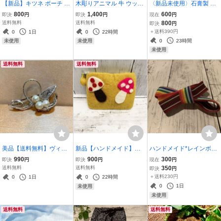
【新品】キツネ ポーチ ラ
木彫りアニマル 牛 ウッシ
〈新品未使用〉石膏製 お
イトグレー〈新品タグ
ー 3頭 6cm インテリア 置
座りクマの置物 まとめて
800
1,400
600
即決
円
即決
円
現在
円
付〉小物入れ 化粧ポーチ
物 セット 木彫り 木製 お
3体セット ナチュラル 飾
送料無料
送料無料
800
即決
円
ハンドメイド きつね 動物
座り バリ アジアン雑貨 エ
り インテリア 癒し アニマ
＋送料390円
0
1日
0
22時間
羊毛 ネパール製 ウール
スニック インテリア雑貨
ル 動物 ST_N5
0
23時間
未使用
未使用
ST_D1②
S-Bali
未使用
送料無料
送料無料
美品【送料無料】ヴィン
新品【ハンドメイド】羊
ハンドメイド*レインボー
テージ ブローチ レトロブ
毛フェルトポーチ キノコ
リボンバレッタ*虹色*一
990
900
300
即決
円
即決
円
現在
円
ローチ*シルバーカラー フ
2種類 11cm×14cm イエロ
点物 CR_I8⑤
送料無料
送料無料
350
即決
円
ェイクパール 軽量 ST_
ー 白とピンクのきのこ
＋送料230円
0
1日
0
22時間
M1
ST_N6
0
1日
未使用
未使用
送料無料
送料無料