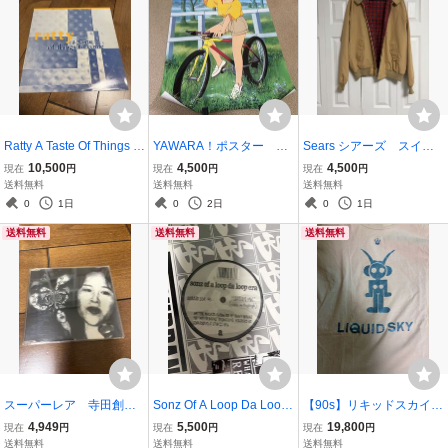
Ratty A Taste Of Things T
YAWARA！ポスター 浦
Sears シアーズ スイン
o Come E.P. 12インチ
沢直樹
グトップ ドリズラージ
10,500
4,500
4,500
現在
円
現在
円
現在
円
12inch Electronic Break
ャケット 裏地チェック
送料無料
送料無料
送料無料
beat Hardcore Jungle For
XL 70s 1970年代
0
1日
0
2日
0
1日
mation Records FORM-4
送料無料
送料無料
送料無料
0
スーパーレア 寺田創一
Sonz Of A Loop Da Loop
【90s】リキッドスカイ
Soichi Terada『殺人の時
Era Session One / Sessio
【激レア】Liquid Sky Tシ
4,949
5,500
19,800
現在
円
現在
円
現在
円
効は15年』 CD Far East
n Two 12inch Electroni
ャツ【入手困難】 古
送料無料
送料無料
送料無料