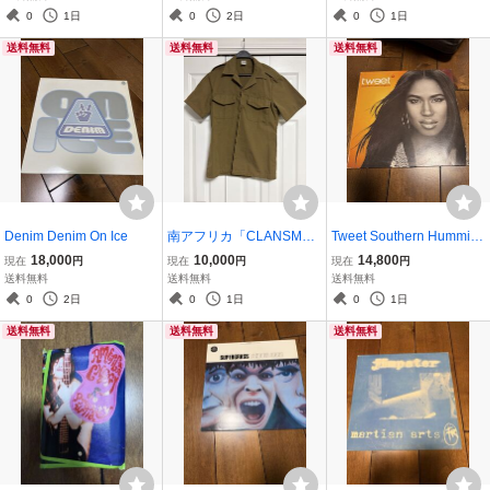
Recording
c Breakbeat Hardcore Ju
着 ビンテージ ANARC
0
1日
0
2日
0
1日
ngle Suburban Base Rec
HIC ADJUSTMENT
送料無料
送料無料
送料無料
ords 33R
Denim Denim On Ice
南アフリカ「CLANSMA
Tweet Southern Humming
N」（クランズマン）ミリ
bird レコード
18,000
10,000
14,800
現在
円
現在
円
現在
円
タリー シャツ 古着
送料無料
送料無料
送料無料
ビンテージ 軍もの
0
2日
0
1日
0
1日
「R.S.A.」「Republic of
送料無料
送料無料
送料無料
South Africa」