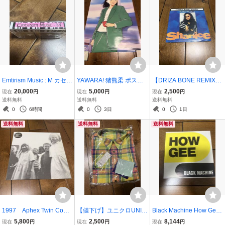
Emtirism Music : M カセッ
YAWARA! 猪熊柔 ポスタ
【DRIZA BONE REMIX】
トテープ インディーズ
ー 浦沢直樹 アニメグッ
SHANICE I LOVE YOUR
20,000
5,000
2,500
現在
円
現在
円
現在
円
ズ
SMILE (7inch) 7インチ so
送料無料
送料無料
送料無料
ul funk
0
6時間
0
3日
0
1日
送料無料
送料無料
送料無料
1997 Aphex Twin Come
【値下げ】ユニクロUNIQ
Black Machine How Gee
To Daddy Breaks, IDM, Te
LO オープニングセレモニ
7インチ 7inch
5,800
2,500
8,144
現在
円
現在
円
現在
円