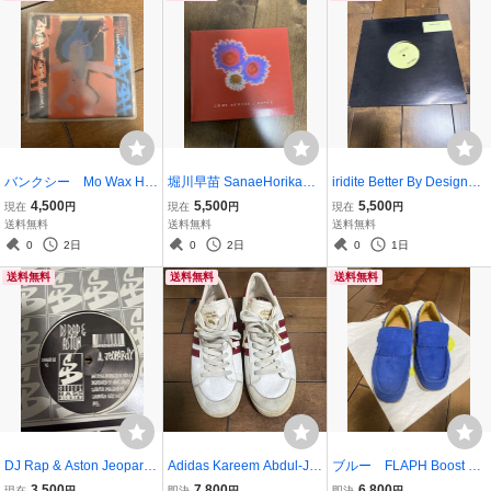
バンクシー Mo Wax He
堀川早苗 SanaeHorikawa
iridite Better By Design
adz - ヘッズ ABSTRUC
& REPOS / COME ACRO
Rei LociJason Brunton
4,500
5,500
5,500
現在
円
現在
円
現在
円
T マッシブアタック ト
SS CD カエルカフェ（K
Elijah エレクトロニカ S
送料無料
送料無料
送料無料
リップホップ massive att
AERU CAFE）レア
oulful techno
0
2日
0
2日
0
1日
ack
送料無料
送料無料
送料無料
DJ Rap & Aston Jeopardy
Adidas Kareem Abdul-Ja
ブルー FLAPH Boost by
/ More Time 12インチ
bbar スニーカー 28.5cm
Terrem シューズ SILASフ
3,500
7,800
6,800
現在
円
即決
円
即決
円