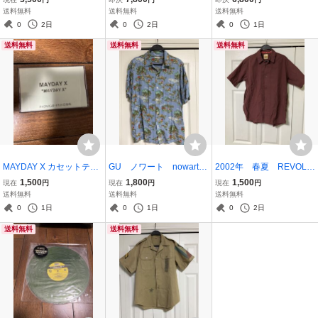
12inch Electronic Break
ラフ クラークス好きにお
送料無料
送料無料
送料無料
beat Hardcore Jungle Su
すすめ 29.5
0
2日
0
2日
0
1日
burban Base Records SU
送料無料
送料無料
送料無料
BBASE 32
MAYDAY X カセットテー
GU ノワート nowartt
2002年 春夏 REVOLV
プ 名盤テクノ コンピ
オープンカラーシャツ
ERリボルバー 半袖シャ
1,500
1,800
1,500
現在
円
現在
円
現在
円
レーション
ブルー Sサイズ
ツ ワインレッド ブラウ
送料無料
送料無料
送料無料
ン ネイビー
0
1日
0
1日
0
2日
送料無料
送料無料