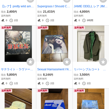
【レア】pretty wild ameri
Supergrass I Should Coc
JAMIE ODELL レア JIMP
can cherry カセット 90年
o スーパーグラス オリジ
STER Martian Arts(1996)
2,400
21,433
4,000
現在
円
現在
円
現在
円
代 インディーズ
ナル盤 LP（アナログ）
レコード Techno, Electro
送料無料
送料無料
送料無料
Electronic Broken Beat
0
2日
0
2日
0
6時間
送料無料
送料無料
送料無料
サテライト・ラヴァーズ /
Sexual Harrassment I Ne
リバーシブルコート ユ
BKLN (CD) Satellite Love
ed A Freak アングラニ
ニクロ(UNIQLO)とJW ア
5,800
8,144
3,500
現在
円
現在
円
現在
円
rs サテライトラバーズ
ューウェーブ
ンダーソン(JW Anderson)
送料無料
送料無料
送料無料
渋谷系 90年代
のコラボレーション2019
0
1日
0
2日
0
2日
年春夏 耐久撥水・防
送料無料
送料無料
送料無料
風・透湿加工