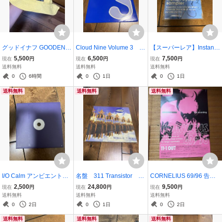
グッドイナフ GOODENO
Cloud Nine Volume 3 1
【スーパーレア】Instant
UGHハットTARCOM美品
2インチ 12inch Electr
Cytron Instant Cytron Sa
5,500
6,500
7,500
現在
円
現在
円
現在
円
イエロー
onic Breakbeat Hardcore
mpler インスタント・シ
送料無料
送料無料
送料無料
Jungle Moving Shadow S
トロン 渋谷系
0
6時間
0
1日
0
1日
HADOW 34
送料無料
送料無料
送料無料
I/O Calm アンビエント a
名盤 311 Transistor レ
CORNELIUS 69/96 告知
mbient エレクトロニカ
コード スリーイレブン
ポスター 小山田圭吾 渋
2,500
24,800
9,500
現在
円
現在
円
現在
円
Lawrence English サン
トランジスター ミクス
谷系
送料無料
送料無料
送料無料
プル盤
チャーロック
0
2日
0
1日
0
2日
送料無料
送料無料
送料無料