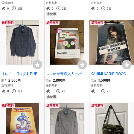
chno, Electro Electronic
ーopening ceremony チェ
送料無料
送料無料
送料無料
エイフェックスツイン
ックシャツLサイズ新品
0
1日
0
1日
0
2日
テクノ リフレックス
未使用
送料無料
送料無料
送料無料
【レア 旧タグ】PUBLIC
スマホが音声入力デバイ
KAHIMI KARIE GOOD MO
SCHOOL シャツ パブリッ
スやプレゼンリモコンに
RNING WORLD ポスター
2,500
2,800
4,500
現在
円
現在
円
現在
円
クスクール Lサイズ ネ
変身する「400-SCN05
渋谷系
送料無料
送料無料
送料無料
イビー ミリタリー
6」未開封
0
1日
0
2日
0
2日
未使用
送料無料
送料無料
送料無料