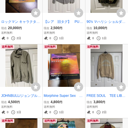
ロックマン キャラクター
【レア 旧タグ】 PUBL
90's マハリシ ショルダー
コレクション CAPCOM
IC SCHOOL シャツ パブ
バッグ カモフラージュ カ
20,000
2,500
10,000
現在
円
現在
円
現在
円
攻略本 設定資料集 非売
リックスクール Lサイ
モフラmaharishi 忍者タグ
送料無料
送料無料
送料無料
品
ズ グレー ミリタリ
1990迷彩
0
2日
0
1日
0
1日
ー
送料無料
送料無料
送料無料
JOHNBULL/ジョンブル
Morphine Super Sex 7
FREE SOUL TEE LIBRA
レトロアスレチックフー
インチ Orange vinyl 7i
RY （ティーライブラリ
4,500
4,800
3,800
現在
円
現在
円
現在
円
ディーパーカー Lサイ
nch Alternative rock
ー）パーカー ベージュ M
送料無料
送料無料
送料無料
ズ アメカジ古着
サイズ
0
1日
0
1日
0
2日
送料無料
送料無料
送料無料