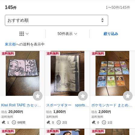
理解の程をよろしくお願い致します。もし、オークションに関して何かご不
145
1
〜
50
件/
145
件
件
明な点があれば、気軽にご質問してくださると光栄です。

住所：福井県坂井市
おすすめ順
50件表示
絞り込み
東京都
への送料を表示中
送料無料
送料無料
送料無料
Kiwi Roll TAPE カセット
スポーツギター sportsg
ポケモンカード まとめ売
テープ インディーズ キ
uitar カセットテープ marr
り 11枚セット ルカリオ
20,000
1,800
2,000
現在
円
現在
円
現在
円
ウイロール パンク イ
ied three kids ギターポッ
ゲコガシラ他
送料無料
送料無料
送料無料
ンディーズ
プ
1
6時間
0
2日
0
1日
送料無料
送料無料
送料無料