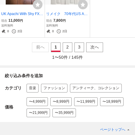
UK Apachi With Shy FX O
リメイク 70年代US Arm
riginal Nuttah Drum n B
y ミリタリーシャツ 半袖
11,000
7,800
現在
円
現在
円
ass, Jungle
カーキ Mサイズ
送料無料
送料無料
0
2日
0
2日
前へ
1
2
3
次へ
1
〜
50
件 /
145
件
絞り込み条件を追加
カテゴリ
音楽
ファッション
アンティーク、コレクション
〜4,999円
〜8,999円
〜11,999円
〜18,999円
価格
〜21,999円
〜35,999円
ページトップへ