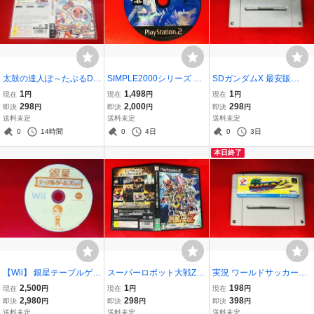
太鼓の達人ぽ～たぶるDX
SIMPLE2000シリーズ Vo
SDガンダムX 最安販
太鼓の達人ぽーたぶるDX
l.101 THE お姉チャンポン
売！！ １円スタート
1
1,498
1
現在
円
現在
円
現在
円
最安販売！！ １円スター
～THE 姉チャン2 特別編
298
2,000
298
即決
円
即決
円
即決
円
ト
商品説明必読！！
送料未定
送料未定
送料未定
0
14時間
0
4日
0
3日
本日終了
【Wii】 銀星テーブルゲー
スーパーロボット大戦Z
実況 ワールドサッカー2
ムス Wii 商品説明必
最安販売！！ １円スター
最安販売！！
2,500
1
198
現在
円
現在
円
現在
円
読！！
ト
2,980
298
398
即決
円
即決
円
即決
円
送料未定
送料未定
送料未定