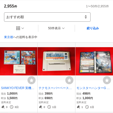
2,955
1
〜
50
件/
2,955
件
件
個人落札の方で下記の内容を5分以内に

取引ナビに連絡された方は即決落札の場合のみ（送料確定後は不可）ゆうメ
ール発送（追跡、破損、紛失補償なし、定義に反する場合は不可）も対応可
おすすめ順
能と致します

50件表示
絞り込み
『発送はゆうメール希望、記載事項を全て

理解し、了承致します。』

東京都
への送料を表示中
重さ一律になります

SFC.PS（厚）150g FC 75g GB 25g 

PS.PS2 PS3 SS DC wii 125g

梱包材は発送委託業務に支払うため1便に付き100円になります。不用な方は
必ず落札後に不用とご連絡下さい
SANKYO FEVER 実機シ
テクモスーパーベースボ
モンスターハンターG 最
ミュレーション Vol．3 商
ール 最安販売！ 商品説明
安販売！ 商品説明必読
1,000
398
498
現在
円
現在
円
現在
円
品説明必読！！ ハガキ 付
必読！！
1,500
698
1,000
即決
円
即決
円
即決
円
送料未定
送料未定
送料未定
0
3日
0
1日
1
1日