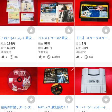
こねこもいっしょ 最安販
ジャストコーズ2 最安販
【FC】 スターラスター
売！ １円スタート 帯 チラ
売！ 商品説明必読！ 良品
最安販売！ １円スタート
198
98
1
現在
円
現在
円
現在
円
シ 付 美品
商品説明必読
498
398
98
即決
円
即決
円
即決
円
送料未定
送料未定
送料未定
0
2日
0
14時間
0
6日
信長の野望リターンズ 商
Rez レズ 最安販売！！
スーパーゲームボーイ SP
品説明必読！！ 良品
GB 最安販売！！