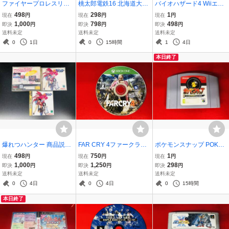
ファイヤープロレスリン
桃太郎電鉄16 北海道大移
バイオハザード4 Wiiエデ
グZ 商品説明必読！！ 良
動の巻！ 商品説明必
ィション 最安販売！1円
498
298
1
現在
円
現在
円
現在
円
品
読！！ 綺麗
スタート
1,000
798
498
即決
円
即決
円
即決
円
送料未定
送料未定
送料未定
0
1日
0
15時間
1
4日
本日終了
爆れつハンター 商品説明
FAR CRY 4ファークライ4
ポケモンスナップ POKE
必読！！ 良品
商品説明必読！！ 綺麗
MON SNAP 最安販売！
498
750
1
現在
円
現在
円
現在
円
１円スタート 商品説明必
1,000
1,250
298
即決
円
即決
円
即決
円
読
送料未定
送料未定
送料未定
0
4日
0
4日
0
15時間
本日終了