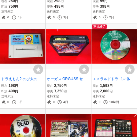
250
298
95
現在
円
現在
円
現在
円
750
498
398
即決
円
即決
円
即決
円
送料未定
送料未定
送料未定
0
4日
0
3日
0
2日
本日終了
ドラえもん2 のび太のト
オーガス ORGUSS セガ
エメラルドドラゴン 体験
イズランド大冒険 最安販
マークⅢ 商品説明必
版 PCエンジン CD-ROM2
198
2,750
1,598
現在
円
現在
円
現在
円
売！！
読！！
商品説明必読！！
498
3,250
2,000
即決
円
即決
円
即決
円
送料未定
送料未定
送料未定
0
3日
0
4日
0
10時間