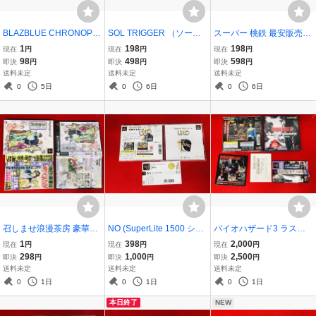
BLAZBLUE CHRONOPH
SOL TRIGGER （ソール
スーパー 桃鉄 最安販売！
ANTASMA ブレイブルー
トリガー）最安販売！ 商
商品説明必読！！
1
198
198
現在
円
現在
円
現在
円
クロノファンタズマ 最安
品説明必読！！
98
498
598
即決
円
即決
円
即決
円
販売！！ １円スタート
送料未定
送料未定
送料未定
0
5日
0
6日
0
6日
召しませ浪漫茶房 豪華ス
NO (SuperLite 1500 シリ
バイオハザード3 ラスト
ペシャルBOX 最安販売！
ーズ）商品説明必読！！
エスケープ 商品説明必
1
398
2,000
現在
円
現在
円
現在
円
１円スタート 商品説明必
帯 付 美品
読！ ハガキ 帯 チラシ 付
298
1,000
2,500
即決
円
即決
円
即決
円
読！
送料未定
送料未定
送料未定
0
1日
0
1日
0
1日
本日終了
NEW