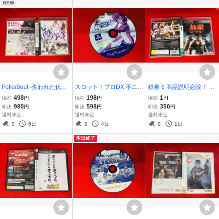
NEW
FolksSoul -失われた伝承
スロット！プロDX 不二子
鉄拳 6 商品説明必読！ 綺
フォークソウル 最安販
2 商品説明必読！！
麗
498
198
1
現在
円
現在
円
現在
円
売！ 商品説明必読！！
980
598
350
即決
円
即決
円
即決
円
送料未定
送料未定
送料未定
0
6日
0
4日
0
1日
本日終了