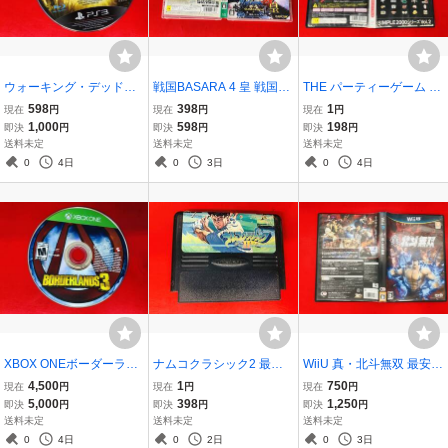
ウォーキング・デッド
戦国BASARA 4 皇 戦国バ
THE パーティーゲーム 最
（The Walking Dead） 商
サラ 商品説明必読！！ 良
安販売！！ １円スタート
598
398
1
現在
円
現在
円
現在
円
品説明必読！！ 綺麗
品
1,000
598
198
即決
円
即決
円
即決
円
送料未定
送料未定
送料未定
0
4日
0
3日
0
4日
XBOX ONEボーダーラン
ナムコクラシック2 最安
WiiU 真・北斗無双 最安販
ズ3 スーパーデラックス
販売！ １円スタート 商品
売！ 商品説明必読！！ 綺
4,500
1
750
現在
円
現在
円
現在
円
エディション 商品説明必
説明必読
麗
5,000
398
1,250
即決
円
即決
円
即決
円
読！！ 良品
送料未定
送料未定
送料未定
0
4日
0
2日
0
3日