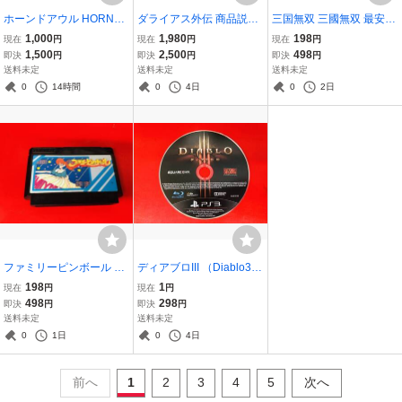
ホーンドアウル HORNED
ダライアス外伝 商品説明
三国無双 三國無双 最安販
OWL 商品説明必読！！ 良
必読！！ 綺麗
売！ 商品説明必読！！
1,000
1,980
198
現在
円
現在
円
現在
円
品
1,500
2,500
498
即決
円
即決
円
即決
円
送料未定
送料未定
送料未定
0
14時間
0
4日
0
2日
ファミリーピンボール 商
ディアブロIII （Diablo3）
品説明必読！！
商品説明必読！！ 良品
198
1
現在
円
現在
円
498
298
即決
円
即決
円
送料未定
送料未定
0
1日
0
4日
前へ
1
2
3
4
5
次へ