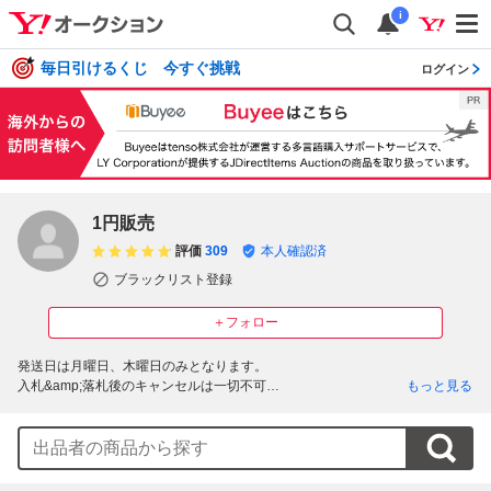
i
毎日引けるくじ 今すぐ挑戦
ログイン
1円販売
評価
309
本人確認済
ブラックリスト登録
＋フォロー
発送日は月曜日、木曜日のみとなります。

入札&amp;落札後のキャンセルは一切不可

もっと見る
同梱は即決、同日落札、10点まで買い占め防止のため同一商品の同梱は不可
となります

業者は宅急便のみ1落札に付き1発送となります
