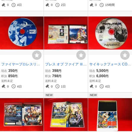
0
4日
0
2日
0
15時間
ファイヤープロレスリン
ブレス オブ ファイア Ⅲ 3
サイキックフォース COM
グ D 商品説明必読！！
最安販売！ 商品説明必読
PLETE 商品説明必読！！
350
398
5,500
現在
円
現在
円
現在
円
綺麗
850
798
6,000
即決
円
即決
円
即決
円
送料未定
送料未定
送料未定
0
4日
0
1日
0
4日
NEW
NEW