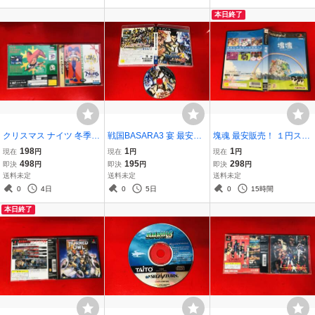
本日終了
クリスマス ナイツ 冬季限
戦国BASARA3 宴 最安販
塊魂 最安販売！ １円スタ
定版 NIGHTS 最安販売！
売！！ １円スタート
ート 商品説明必読
198
1
1
現在
円
現在
円
現在
円
１円スタート
498
195
298
即決
円
即決
円
即決
円
送料未定
送料未定
送料未定
0
4日
0
5日
0
15時間
本日終了