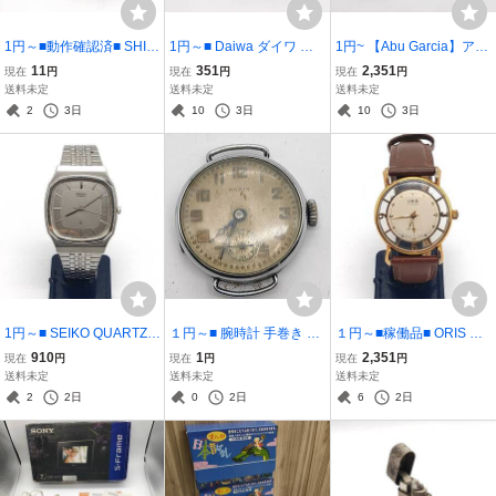
1円～■動作確認済■ SHIM
1円～■ Daiwa ダイワ ス
1円~ 【Abu Garcia】ア
ANO シマノ デジタナ DIG
マック レッドチューン S
ブ・ガルシア アンバサダ
11
351
2,351
現在
円
現在
円
現在
円
ITANA SLS 小船 500 船用
MAK RED TUNE 100R ベ
ー SM3600C ベイトリー
送料未定
送料未定
送料未定
リール 右ハンドル ベイト
イトリール レッド系 右利
ル 釣り具 フィッシング リ
2
3日
10
3日
10
3日
リール フィッシング 釣具
き 釣具 フィッシング ★現
ール 中古品 【13274】
【13272】
状品【13273】
1円～■ SEIKO QUARTZ
１円～■ 腕時計 手巻き ア
１円～■稼働品■ ORIS オ
セイコー クォーツ 7431-5
ンティーク MARIN ヴィン
リス スケルトン 17石 手
910
1
2,351
現在
円
現在
円
現在
円
000 【13255】メンズ腕
テージ ビンテージ 古物 レ
巻き ボーイズ腕時計 【13
送料未定
送料未定
送料未定
時計 ウォッチ シルバー文
トロ 骨董品 ミニ 時計 ス
267】
2
2日
0
2日
6
2日
字盤 クォーツ 不動 現状品
クエア 古物 【13372】
中古