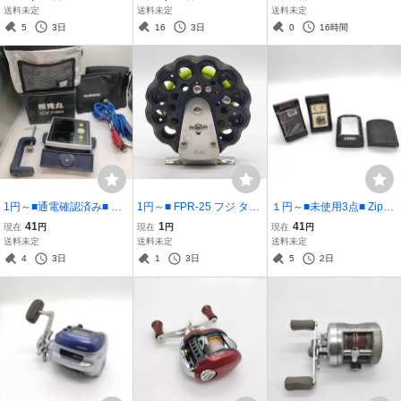
バサダー 4600C4 Elite エ
ミニ スピンキャストリー
刊スポーツ出版社 【1291
送料未定
送料未定
送料未定
リート 【13276】
ル 釣具 【13275】
8】
5
3日
16
3日
0
16時間
1円～■通電確認済み■ 探
1円～■ FPR-25 フジ タイ
１円～■未使用3点■ Zippo
見丸 シマノ CV-FISH SHI
コリール チヌ 黒鯛 FUJI J
ジッポー Navy Wing アメ
41
1
41
現在
円
現在
円
現在
円
MANO 探見丸CV 【1327
APAN 【13277】
リカ海軍 ウィング 1995/
送料未定
送料未定
送料未定
0】
帆船 シルバー アイボリー
4
3日
1
3日
5
2日
1997 / OKINAWA 2004
【13225】