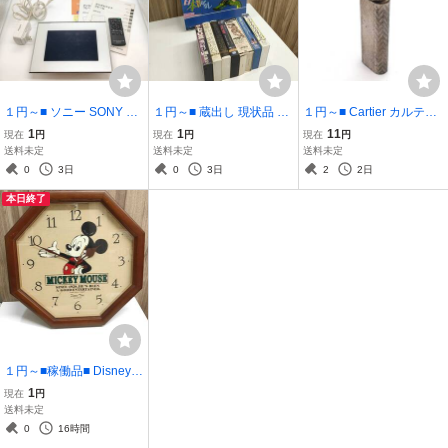
１円～■ ソニー SONY デ
１円～■ 蔵出し 現状品 当
１円～■ Cartier カルティ
ジタルフォトフレーム S-
時物 ビデオ まとめ VHS
エ ガスライター シルバー
1
1
11
現在
円
現在
円
現在
円
Frame 〈エスフレーム〉
音楽 U2 パーソンズ まん
カラー ヴィンテージ 喫煙
送料未定
送料未定
送料未定
DPF-X75 【13228】
が日本昔ばなし 映画 洋画
グッズ 喫煙具 ローラー式
0
3日
0
3日
2
2日
ビデオテープ PERSONZ
CARTIER ライター 【132
本日終了
【VHSM】
56】
１円～■稼働品■ Disney Ti
me ディズニー ミッキー
1
現在
円
MICKEY MOUSE 掛時計
送料未定
FW659B【12917】
0
16時間