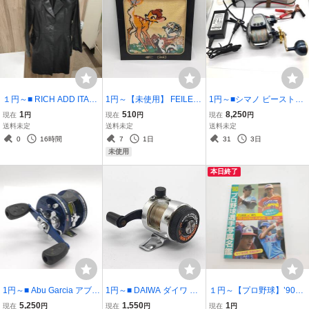
１円～■ RICH ADD ITALY
1円～【未使用】 FEILER
1円～■シマノ ビーストマ
極上 柔らか 羊革 ラムレザ
BEAMS コラボ ディズニ
スター 3000 SHIMANO
1
510
8,250
現在
円
現在
円
現在
円
ー（ 55）85-92-155 SS
ー コラボ バンビ ハンドタ
BEASTMASTER 電動リー
送料未定
送料未定
送料未定
本革 黒 ブラック 【1292
オル ハンカチ ビームス
ル / 八洲電業Fishing CUB
0
16時間
7
1日
31
3日
0】
【13331】
E EX14.8v 10Ah 【1327
未使用
1】
本日終了
1円～■ Abu Garcia アブガ
1円～■ DAIWA ダイワ CO
１円～【プロ野球】’90プ
ルシア ambassadeur アン
RONET MINI コロネット
ロ野球選手写真名鑑 日
5,250
1,550
1
現在
円
現在
円
現在
円