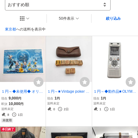
おすすめ順
50件表示
絞り込み
東京都
への送料を表示中
１円～◆未使用◆ オリエ
１円～■ Vintage poker dic
１円～◆動作品■ OLYMP
ンタルランド 株主優待券
e ヴィンテージ ポーカ
US ボイスレコーダー Voi
9,000
1
1
現在
円
現在
円
現在
円
株主用パスポート 1枚 デ
ーダイス 【13174】
ce-Trek V-872 【13289】
10,000
送料未定
送料未定
即決
円
ィズニーランド ディズニ
送料未定
0
2日
1
1日
ーシー 2027年8月31日ま
8
1日
で【13361】
未使用
本日終了