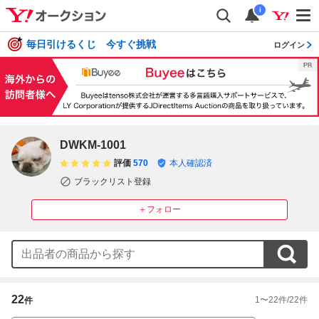
i
毎日引けるくじ 今すぐ挑戦
ログイン
DWKM-1001
評価
570
本人確認済
ブラックリスト登録
＋フォロー
22
1
〜
22
件/
22
件
件