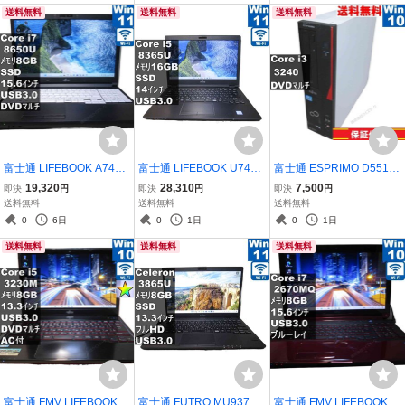
送料無料
送料無料
送料無料
証 [96667]
[96784]
富士通 LIFEBOOK A748/S
富士通 LIFEBOOK U749/
富士通 ESPRIMO D551/G
【SSD搭載】 Core i7 8
A【M.2 SSD搭載】 Cor
X【Core i3 3240】 【Wi
19,320
28,310
7,500
即決
円
即決
円
即決
円
650U 【Windows11 Ho
e i5 8365U 16GBメモ
ndows10 Pro】MS 365 Of
送料無料
送料無料
送料無料
me】 ／充電可／Wi-Fi／
リ 【Windows11 Pro】
fice Web／スリム型／長
0
6日
0
1日
0
1日
長期保証 [95535]
／充電可／Wi-Fi／保証付
期保証 [95119]
送料無料
送料無料
送料無料
[96588]
富士通 FMV LIFEBOOK S
富士通 FUTRO MU937 F
富士通 FMV LIFEBOOK A