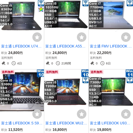
富士通 LIFEBOOK U749/
富士通 LIFEBOOK A5510/
富士通 FMV LIFEBOOK A
A【M.2 SSD搭載】 Cor
E【SSD搭載】 Core i5
H50/C3【大容量HDD搭
24,800
24,800
22,200
即決
円
即決
円
即決
円
e i5 8365U 【Windows1
10310U 【Windows11
載】 Core i7 7700HQ
送料無料
送料無料
送料無料
1 Pro】 ／充電可／Wi-Fi
Pro】MS 365 Office Web
【Windows11 Home】 ／
0
4日
0
21時間
0
6日
／長期保証 [96716]
／Wi-Fi／USB3.0／HDMI
充電可／Wi-Fi／長期保証
送料無料
送料無料
送料無料
／長期保証 [96889]
[96504]
富士通 LIFEBOOK S S93
富士通 LIFEBOOK WU2/B
富士通 LIFEBOOK U937/
5/K【SSD搭載】 Core i
1【M.2 SSD搭載】 Cor
P【M.2 SSD搭載】 Cor
11,520
16,800
19,800
即決
円
即決
円
即決
円