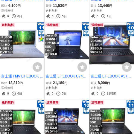
H54/K【Core i5 3230M】
MVC07007【M.2 SSD搭
H77/G【Core i7 2670M
6,100
11,530
13,440
即決
円
即決
円
即決
円
【Windows10 Home】
載】 Celeron 3865U 1.8
Q】 【Windows10 Hom
送料無料
送料無料
送料無料
MS 365 Office Web／Wi-F
GHz 【Windows11 Hom
e】ブルーレイ ／Wi-Fi／
0
6日
0
5日
0
1日
i／USB3.0／HDMI／長期
e】 ／充電可／Wi-Fi／保
長期保証 [95518]
送料無料
送料無料
送料無料
保証 [95725]
証付 [96754]
富士通 FMV LIFEBOOK A
富士通 LIFEBOOK U749/
富士通 LIFEBOOK A574/K
H44/B3【大容量HDD搭
A【M.2 SSD搭載】 Cor
X【Celeron 2950M 2.0G
18,810
21,180
8,000
即決
円
即決
円
即決
円
載】 AMD A9-9420 3.0
e i5 8365U 16GBメモ
Hz】 【Windows10 Pr
送料無料
送料無料
送料無料
GHz 【Windows11 Hom
リ 【Windows11 Pro】
o】 ／充電可／Wi-Fi／長
0
6日
0
5日
0
11時間
e】 ／充電可／Wi-Fi／長
／充電可／Wi-Fi／保証付
期保証 [95556]
送料無料
送料無料
送料無料
期保証 [96602]
[96585]