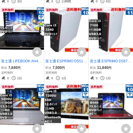
【Windows11 Home】 ／
電可／Wi-Fi／長期保証 [9
充電可／Wi-Fi／長期保証
0
3日
0
11時間
0
6日
Wi-Fi／長期保証 [96691]
6537]
[95564]
送料無料
送料無料
送料無料
富士通 LIFEBOOK AH40/
富士通 ESPRIMO D551/G
富士通 ESPRIMO D587/S
D【AMD E-350 1.6GHz】
X【Core i3 3240】 【Wi
X【Core i3 7100】 【Wi
7,840
7,500
11,840
即決
円
即決
円
即決
円
【Windows10 Home】
ndows10 Pro】MS 365 Of
ndows11 Home】MS 365
送料無料
送料無料
送料無料
MS 365 Office Web／充電
fice Web／スリム型／長
Office Web／スリム型／U
0
2日
0
1日
0
1日
可／Wi-Fi／HDMI／長期
期保証 [95118]
SB3.0／長期保証 [95406]
送料無料
送料無料
送料無料
保証 [95531]