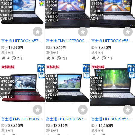
富士通 LIFEBOOK A577/P
富士通 FMV LIFEBOOK A
富士通 LIFEBOOK A561/
【Core i5 7200U】 【W
573/G【SSD搭載】 Cor
D【Core i3 2350M】
15,960
7,840
7,840
即決
円
即決
円
即決
円
indows11 Pro】MS 365 O
e i5 3340M 【Windows
【Windows10 Home】M
送料無料
送料無料
送料無料
ffice Web／Wi-Fi／USB3.
10 Pro】MS 365 Office W
S 365 Office Web／長期
0
5日
0
5日
0
5日
0／Bluetooth／HDMI／長
eb／充電可／USB3.0／H
保証 [95732]
送料無料
送料無料
送料無料
期保証 [96712]
DMI／長期保証 [95692]
富士通 FMV LIFEBOOK A
富士通 LIFEBOOK A577/
富士通 LIFEBOOK A576/T
H77/W【大容量HDD搭
RX【Core i5 7300U】
X【Core i5 6360U】
28,310
18,810
11,150
即決
円
即決
円
即決
円
載】 Core i7 6700HQ
【Windows11 Pro】 ／充
【Windows11 Home】 ／
送料無料
送料無料
送料無料