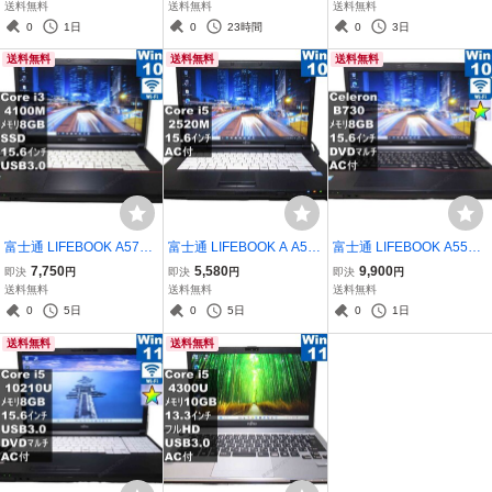
5 5300U 【Windows10
e i5 7200U 【Windows1
e i5 7300U 【Windows1
送料無料
送料無料
送料無料
Pro】MS 365 Office Web
0 Pro】MS 365 Office We
1 Pro】MS 365 Office We
0
1日
0
23時間
0
3日
／USB3.0／HDMI／保証
b／Wi-Fi／USB3.0／HDM
b／Wi-Fi／USB3.0／HDM
送料無料
送料無料
送料無料
付 [96119]
I／長期保証 [96900]
I／長期保証 [96700]
富士通 LIFEBOOK A574/
富士通 LIFEBOOK A A56
富士通 LIFEBOOK A553/
M【SSD搭載】 Core i3
1/C【Core i5 2520M】
GX【Celeron B730 1.8G
7,750
5,580
9,900
即決
円
即決
円
即決
円
4100M 【Windows10 Pr
【Windows10 Pro】MS 3
Hz】 【Windows10 Pr
送料無料
送料無料
送料無料
o】 ／Wi-Fi／保証付 [959
65 Office Web／長期保証
o】MS 365 Office Web／
0
5日
0
5日
0
1日
55]
[95765]
充電可／Wi-Fi／Bluetooth
送料無料
送料無料
／長期保証 [96178]