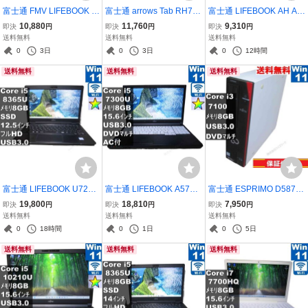
富士通 FMV LIFEBOOK S
富士通 arrows Tab RH77/
富士通 LIFEBOOK AH AH
H75/T【Core i5 5200U】
B1【SSD搭載】 Core i5
42/D【Pentium B940 2.0
10,880
11,760
9,310
即決
円
即決
円
即決
円
【Windows10 Home】
7200U 【Windows11 H
GHz】 【Windows10 H
送料無料
送料無料
送料無料
／充電可／Wi-Fi／長期保
ome】 ／充電可／Wi-Fi／
ome】MS 365 Office Web
0
3日
0
3日
0
12時間
証 [96131]
保証付 [94840]
／Wi-Fi／HDMI／保証付
送料無料
送料無料
送料無料
[96526]
富士通 LIFEBOOK U729/
富士通 LIFEBOOK A577/
富士通 ESPRIMO D587/S
A【M.2 SSD搭載】 Cor
RX【Core i5 7300U】
X FMVD3300PP【Core i3
19,800
18,810
7,950
即決
円
即決
円
即決
円
e i5 8365U 【Windows1
【Windows11 Pro】MS 3
7100】 【Windows11 H
送料無料
送料無料
送料無料
1 Pro】 ／充電可／Wi-Fi
65 Office Web／Wi-Fi／U
ome】MS 365 Office Web
0
18時間
0
1日
0
5日
／長期保証 [96920]
SB3.0／Bluetooth／HDMI
／スリム型／USB3.0／長
送料無料
送料無料
送料無料
／長期保証 [96539]
期保証 [95405]