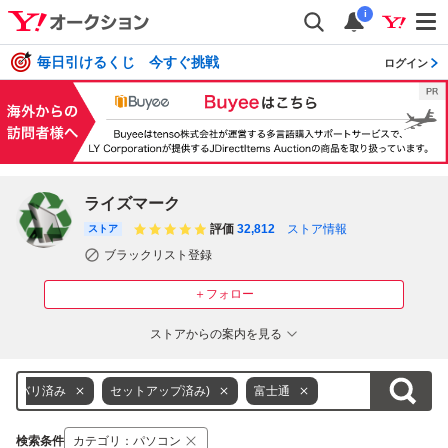
i
毎日引けるくじ 今すぐ挑戦
ログイン
ライズマーク
評価
32,812
ストア情報
ストア
ブラックリスト登録
＋フォロー
ストアからの案内を見る
(リカバリ済み
セットアップ済み)
富士通
検索条件
カテゴリ
：
パソコン