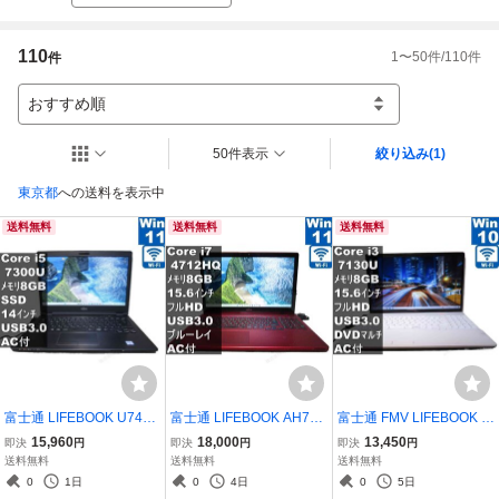
110
1
〜
50
件/
110
件
件
おすすめ順
50件表示
絞り込み
(1)
東京都
への送料を表示中
送料無料
送料無料
送料無料
富士通 LIFEBOOK U748/
富士通 LIFEBOOK AH77/
富士通 FMV LIFEBOOK A
S【M.2 SSD搭載】 Cor
R【大容量HDD搭載】 C
H45/B3【大容量HDD搭
15,960
18,000
13,450
即決
円
即決
円
即決
円
e i5 7300U 【Windows1
ore i7 4712HQ 【Windo
載】 Core i3 7130U
送料無料
送料無料
送料無料
1 Pro】 ／充電可／Wi-Fi
ws11 Home】ブルーレイ
【Windows10 Home】 ／
0
1日
0
4日
0
5日
／長期保証 [96438]
／充電可／Wi-Fi／長期保
充電可／Wi-Fi／長期保証