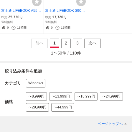
富士通 LIFEBOOK A5510/
富士通 LIFEBOOK S904/J
FX【Core i5 10210U】
【Core i5 4300U】 10G
25,330
13,320
即決
円
即決
円
【Windows11 Pro】MS 3
Bメモリ 【Windows11
送料無料
送料無料
65 Office Web／充電可／
Pro】MS 365 Office Web
0
13時間
0
17時間
Wi-Fi／USB3.0／HDMI／
／USB3.0／HDMI／長期
長期保証 [95987]
保証 [96117]
前へ
1
2
3
次へ
1
〜
50
件 /
110
件
絞り込み条件を追加
カテゴリ
Windows
〜8,999円
〜13,999円
〜18,999円
〜24,999円
価格
〜29,999円
〜44,999円
ページトップへ