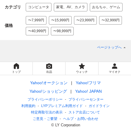
カテゴリ
コンピュータ
家電、AV、カメラ
おもちゃ、ゲーム
〜7,999円
〜15,999円
〜23,999円
〜32,999円
価格
〜40,999円
〜98,999円
ページトップへ
トップ
出品
ウォッチ
マイオク
Yahoo!オークション
Yahoo!フリマ
Yahoo!ショッピング
Yahoo! JAPAN
プライバシーポリシー
プライバシーセンター
利用規約
LYPプレミアム利用ガイド
ガイドライン
特定商取引法の表示
ストア出店について
ご意見・ご要望
ヘルプ・お問い合わせ
© LY Corporation