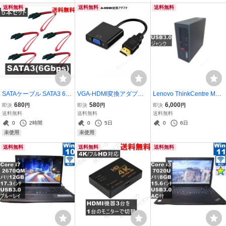
送料無料
送料無料
送料無料
付 [96511]
SATAケーブル SATA3 6G
VGA-HDMI変換アダプタ
Lenovo ThinkCentre M71
bps 45cm 5本セット スト
ケーブルタイプ 変換コネ
0e Small／スリム型／US
680
580
6,000
即決
円
即決
円
即決
円
レート型 レッド 送料無料
クタ アダプター ブラック
B3.0 ジャンクPC [96954]
送料無料
送料無料
送料無料
＜新品＞ [95190]
[96408]
0
2時間
0
5日
0
6日
未使用
未使用
送料無料
送料無料
送料無料