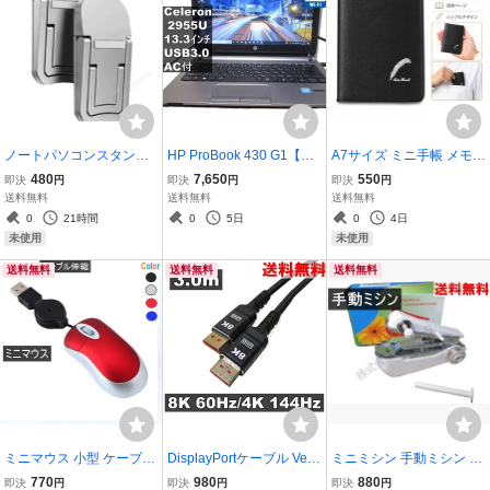
ノートパソコンスタンド
HP ProBook 430 G1【Cel
A7サイズ ミニ手帳 メモ帳
角度２段階調節 軽量堅固
eron 2955U 1.4GHz】
ポケットサイズ 100ペー
480
7,650
550
即決
円
即決
円
即決
円
シルバー 送料無料 正常品
【Windows10 Pro】MS 3
ジ 罫線入り 名刺収納 ブラ
送料無料
送料無料
送料無料
＜新品＞ [93159]
65 Office Web／Wi-Fi／U
ック シンプル コンパクト
0
21時間
0
5日
0
4日
SB3.0／HDMI／保証付 [9
日記 スケジュール帳 [931
未使用
未使用
5720]
58]
送料無料
送料無料
送料無料
ミニマウス 小型 ケーブル
DisplayPortケーブル Ver
ミニミシン 手動ミシン 裁
伸縮 USB接続 有線 マウ
1.4準拠 ディスプレイポー
縫 片手で縫える 小型ハン
770
980
880
即決
円
即決
円
即決
円