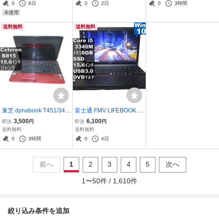
[96774]
均一／BIOS表示可／HDM
0
6日
0
2日
0
3時間
I ジャンクPC 送料無料 [9
未使用
5708]
送料無料
送料無料
東芝 dynabook T451/34E
富士通 FMV LIFEBOOK A
R【Celeron B815 1.6GH
573/G【SSD搭載】 Cor
3,500
6,100
即決
円
即決
円
z】 【Windows7世代の
e i5 3340M 【Windows
送料無料
送料無料
PC】 均一／HDMI ジャン
10 Pro】MS 365 Office W
0
3時間
0
4日
クPC [96837]
eb／充電可／USB3.0／H
DMI／長期保証 [95692]
前へ
1
2
3
4
5
次へ
1
〜
50
件 /
1,610
件
絞り込み条件を追加