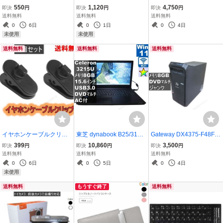
ー 4K 60Hz/Ultra HDR/3D
グ 【大サイズ】 4サイズ
5 650】 【Windows7世
550
1,120
4,750
即決
円
即決
円
即決
円
対応 (HDMI 2.0) 送料無料
展開 ブラック 大容量 軽量
代のPC】タワー型／BIOS
送料無料
送料無料
送料無料
＜新品＞ [93858]
旅行バッグ 買い物バッグ
表示可／HDMI ジャンクP
0
6日
0
1日
0
4日
レディース メンズ [9640
C [96641]
未使用
未使用
6]
送料無料
送料無料
送料無料
イヤホンケーブルクリッ
東芝 dynabook B25/31BB
Gateway DX4375-F48F/G
プ ブラック 360°回転 ２
【Celeron 3215U 1.7GH
均一／タワー型 ジャンク
399
10,860
3,500
即決
円
即決
円
即決
円
個セット 送料無料 ＜新品
z】 【Windows11 Hom
PC [96638]
送料無料
送料無料
送料無料
＞ [93699]
e】MS 365 Office Web／
0
6日
0
5日
0
4日
Wi-Fi／USB3.0／HDMI／
未使用
長期保証 [96513]
送料無料
もうすぐ終了
送料無料