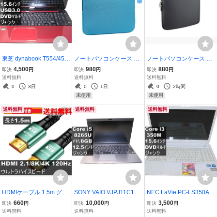
東芝 dynabook T554/45L
ノートパソコンケース カ
ノートパソコンケース カ
R【Core i3 4005U】BIOS
バー 15.6インチ インナー
バー 13インチ インナーケ
4,500
980
880
即決
円
即決
円
即決
円
表示可／USB3.0／HDMI
ケース ブルー パソコンバ
ース ブラック パソコンバ
送料無料
送料無料
送料無料
ジャンクPC 送料無料 [96
ッグ 送料無料 ＜新品＞ [9
ッグ 送料無料 ＜新品＞ [9
0
3日
0
1日
0
2時間
138]
6067]
5814]
未使用
未使用
送料無料
送料無料
送料無料
HDMIケーブル 1.5m グリ
SONY VAIO VJPJ11C12N
NEC LaVie PC-LS350AS
ーン 8K/4K/3D対応 switch
【Core i5 8265U】電源投
1KW【Core i3 350M】
660
10,000
3,500
即決
円
即決
円
即決
円
2対応 送料無料 [93678]
入可／HDMI ジャンクPC
【Windows7世代のPC】
送料無料
送料無料
送料無料