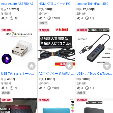
Acer Aspire AS7750-A78
HDMI 切替スイッチ PC切
Lenovo ThinkPad L580
G/LK【Core i7 2670QM】
替機 4K/フルHD対応 3台
【Core i3 7020U】 【W
10,220
680
12,800
即決
円
即決
円
即決
円
12GBメモリ 【Windo
切替 ブラック 送料無料 ＜
indows11 Pro】MS 365 O
送料無料
送料無料
送料無料
ws10 Home】ブルーレイ
新品＞ [93856]
ffice Web／充電可／Wi-Fi
0
4日
0
23時間
0
2日
／Wi-Fi／長期保証 [9680
／USB3.0／HDMI／長期
未使用
2]
保証 [96861]
送料無料
送料無料
送料無料
USB 7色イルミネーショ
ACアダプター 追加購入専
USBハブ Type-C＆Type-A
ンランプ タッチボタン式
用 [93862]
接続 USB3.0 USB2.0 Typ
480
1,000
980
即決
円
即決
円
即決
円
USBライト 手動切替 自動
e-C充電対応 SDカード Mi
送料無料
送料無料
送料無料
切換 小型LEDライト 車内
croSDカード ブラック [96
0
3日
0
7時間
0
1日
照明 インテリアライト [9
412]
未使用
未使用
6413]
送料無料
送料無料
送料無料