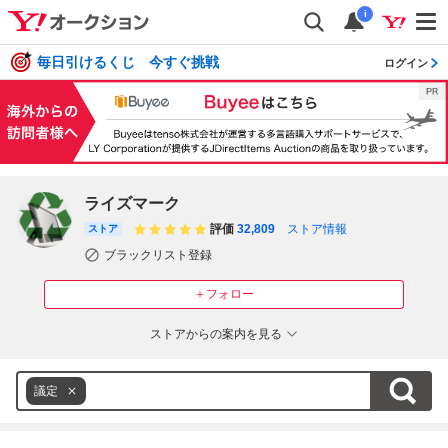
i
毎日引けるくじ 今すぐ挑戦
ログイン
ライズマーク
評価
32,809
ストア情報
ストア
ブラックリスト登録
＋フォロー
ストアからの案内を見る
議定