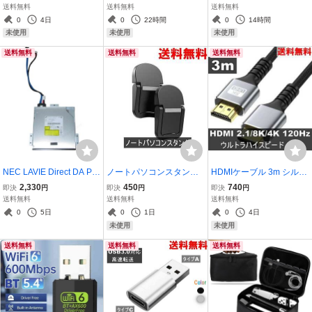
ス レッド 送料無料 ＜新品
トケーブル 3m 8K/4K/HD
ディ コンパクト ホワイト
送料無料
送料無料
送料無料
＞ [96066]
R/3D対応 ブラック 送料
送料無料 ＜新品＞ [9522
0
4日
0
22時間
0
14時間
無料 ＜新品＞ [95222]
5]
未使用
未使用
未使用
送料無料
送料無料
送料無料
NEC LAVIE Direct DA PC-
ノートパソコンスタンド
HDMIケーブル 3m シルバ
GD16CTCA9用 光学ドラ
角度1段階 軽量堅固 ブラ
ー 8K/4K/3D対応 switch2
2,330
450
740
即決
円
即決
円
即決
円
イブ＆接続ケーブル GUD
ック 2個 送料無料 ＜新品
対応 送料無料 ＜新品＞ [9
送料無料
送料無料
送料無料
0N DVDマルチドライブ
＞ [95232]
5173]
0
5日
0
1日
0
4日
保証付 [96292]
未使用
未使用
送料無料
送料無料
送料無料