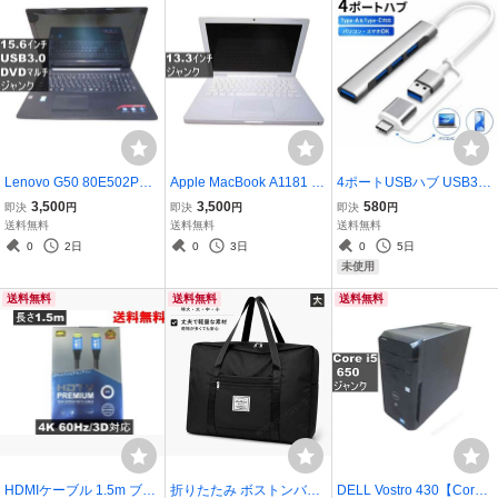
Lenovo G50 80E502PCJ
Apple MacBook A1181 均
4ポートUSBハブ USB3.0
P 均一／USB3.0／HDMI
一／電源投入可 ジャンク
対応 タイプC変換アダプ
3,500
3,500
580
即決
円
即決
円
即決
円
ジャンクPC [96749]
PC [96805]
タ付き パソコン/スマホ両
送料無料
送料無料
送料無料
対応 Type-A Type-C コン
0
2日
0
3日
0
5日
パクト 小型 軽量 [87774]
未使用
送料無料
送料無料
送料無料
HDMIケーブル 1.5m ブル
折りたたみ ボストンバッ
DELL Vostro 430【Core i