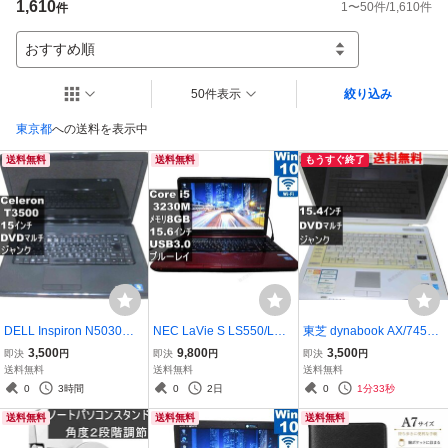
1,610
1
〜
50
件/
1,610
件
件
おすすめ順
50件表示
絞り込み
東京都
への送料を表示中
送料無料
送料無料
もうすぐ終了
DELL Inspiron N5030【C
NEC LaVie S LS550/L
東芝 dynabook AX/745LS
eleron T3500 2.1GHz】
【Core i5 3230M】 【W
12MB5メモリ 【Wind
3,500
9,800
3,500
即決
円
即決
円
即決
円
【Windows7世代のPC】
indows10 Home】ブルー
owsXP世代のPC】 均一
送料無料
送料無料
送料無料
均一／BIOS表示可 ジャン
レイ ／充電可／Wi-Fi／保
／電源投入可 ジャンクPC
0
3時間
0
2日
0
1分33秒
クPC 送料無料 [95704]
証付 [96471]
送料無料 [95040]
送料無料
送料無料
送料無料