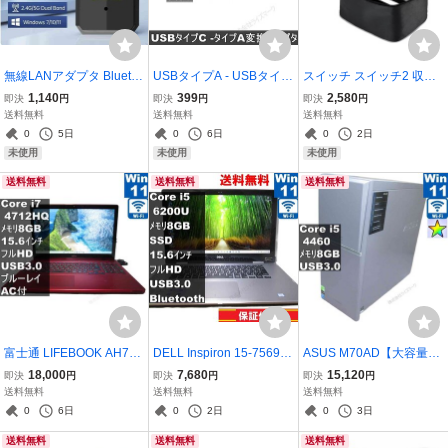
無線LANアダプタ Bluetoo
USBタイプA - USBタイプ
スイッチ スイッチ2 収納
thアダプタ Wi-Fi WiFi6 60
C 変換アダプタ USB3.0対
ケース 収納バッグ switch
1,140
399
2,580
即決
円
即決
円
即決
円
0Mbps 2.4GHz/5GHz BT
応 シルバー 送料無料 正常
大容量 ゲーム機保管用 送
送料無料
送料無料
送料無料
5.4 USB接続 小型 Win10/
品 ＜新品＞ [93792]
料無料 ＜新品＞ [95220]
0
5日
0
6日
0
2日
Win11対応 送料無料 ＜新
未使用
未使用
未使用
品＞ [93270]
送料無料
送料無料
送料無料
富士通 LIFEBOOK AH77/
DELL Inspiron 15-7569
ASUS M70AD【大容量H
R【大容量HDD搭載】 C
【SSD搭載】 Core i5 6
DD搭載】 Core i5 4460
18,000
7,680
15,120
即決
円
即決
円
即決
円
ore i7 4712HQ 【Windo
200U 【Windows11 Ho
【Windows11 Home】
送料無料
送料無料
送料無料
ws11 Home】ブルーレイ
me】MS 365 Office Web
／タワー型／長期保証 [96
0
6日
0
2日
0
3日
／充電可／Wi-Fi／長期保
／Wi-Fi／USB3.0／Blueto
246]
送料無料
送料無料
送料無料
証 [96667]
oth／保証付 [93814]