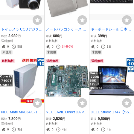
トイカメラ CCDデジタル
ノートパソコンケース 15.
キーボードシール 日本語
カメラ デュアルレンズ 自
6インチ グレー 防水 軽量
48キー 縦13ミリ×横11ミ
2,980
680
399
即決
円
即決
円
即決
円
撮り対応 デジタルズーム
薄型 マウスパッド機能付
リ キートップステッカー
送料無料
送料無料
送料無料
8倍 充電式 ブラック 送料
き ジッパーレス パソコン
黒 送料無料 ＜新品＞ [915
0
5日
0
34分6秒
0
1日
無料 ＜新品＞ [95817]
バッグ [96402]
98]
未使用
未使用
未使用
送料無料
送料無料
送料無料
NEC Mate MKL34/C-1
NEC LAVIE Direct DA PC-
DELL Studio 1747【SSD
【Core i3 7100T】 【Wi
GD16CTCA9用 マザーボ
搭載】 Core i7 720Q
7,800
2,520
9,500
即決
円
即決
円
即決
円
ndows10 Pro】MS 365 Of
ード 保証付 [96290]
【Windows10 Home】M
送料無料
送料無料
送料無料
fice Web／スリム型／US
S 365 Office Web／充電
0
3日
0
4日
0
4日
B3.0／長期保証 [94089]
可／Wi-Fi／HDMI／保証