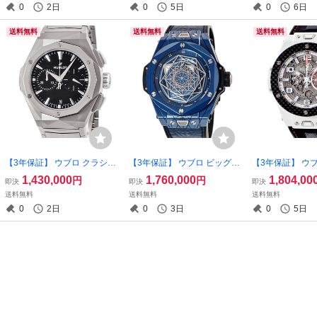
0
2日
0
5日
0
6日
自動巻き メンズ 腕時計
巻き メンズ 腕時計
自動巻き メンズ
送料無料
送料無料
送料無料
【3年保証】 ウブロ クラシッ
【3年保証】 ウブロ ビッグバ
【3年保証】 ウ
クフュージョン オーリンス
ン ウニコ サンブルー セラミ
ン フェラーリ 
1,430,000
1,760,000
1,804,00
円
円
即決
即決
即決
キー フルチタニウム 549.NI.
ックブルー 415.EX.7179.VR.
ミック カーボン 40
送料無料
送料無料
送料無料
1270.NI.ORL23 新品同様 限
MXM19 青 限定 自動巻き メ
1.VR コラボ 
0
2日
0
3日
0
5日
定 自動巻き メンズ 腕時計
ンズ 腕時計
自動巻き メンズ