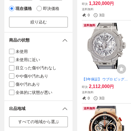
ト オブ ビッグバン チタニウ
1,320,000
円
即決
ム ブルー 665.NX.7170.LR.1
現在価格
即決価格
送料無料
204 純正ダイヤ 自動巻き メ
0
3日
ンズ レディース 腕時計
絞り込む
送料無料
商品の状態
未使用
未使用に近い
目立った傷や汚れなし
やや傷や汚れあり
【3年保証】 ウブロ ビッグバ
傷や汚れあり
ン ウニコ エッセンシャルグ
2,112,000
円
即決
レー 441.NX.4210.RX.HEC2
全体的に状態が悪い
送料無料
2 クロノグラフ デイト 限定
0
3日
自動巻き メンズ 腕時計
出品地域
送料無料
すべての地域から選ぶ