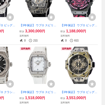
ブロ ビッグバ
【3年保証】 ウブロ スピリッ
【3年保証】 ウブロ ビッグバ
X.130.RX.
トオブビッグバン カーボン
ン ブロイダリー シュガース
0
3,300,000
1,188,000
円
円
円
即決
即決
 パヴェ デイ
ゴールド タイガー 642.QX.0
カル フロー ホットピンク 34
送料無料
送料無料
 黒 自動巻き
113.RX.TIG22 ブラック 限定
3.CP.6590.NR.1233 限定 自
0
2日
0
6日
自動巻き メンズ 腕時計
動巻き レディース 腕時計
送料無料
送料無料
ブロ クラシッ
【3年保証】 ウブロ スピリッ
【3年保証】 ウブロ ビッグバ
オーリンス
ト オブ ビッグバン スチール
ン ウニコ サンブルー II マジ
0
1,518,000
3,553,000
円
円
円
即決
即決
ト チタニウ
ホワイト ダイヤモンド 682.S
ックゴールド 418.MX.1103.
送料無料
送料無料
.NS.ORL22
E.2010.RW.1204 白 自動巻き
RX.MXM22 K18×チタン 限定