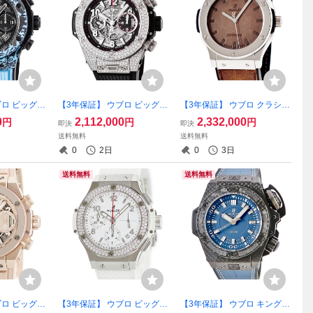
ブロ ビッグバ
【3年保証】 ウブロ ビッグバ
【3年保証】 ウブロ クラシッ
ボン スカイブ
ン ウニコ チタニウム パヴェ
クフュージョン ベルルッテ
0
2,112,000
2,332,000
円
円
円
即決
即決
0.RX.JPN 新
411.NX.1170.RX.1704 純正
ィ スクリットプラチナ 511.T
送料無料
送料無料
ック 限定 自
ダイヤ スケルトン 自動巻き
X.050T.VR.BER16 Pt950無
0
2日
0
3日
腕時計
メンズ 腕時計
垢 自動巻き メンズ 腕時計
送料無料
送料無料
ブロ ビッグバ
【3年保証】 ウブロ ビッグバ
【3年保証】 ウブロ キングパ