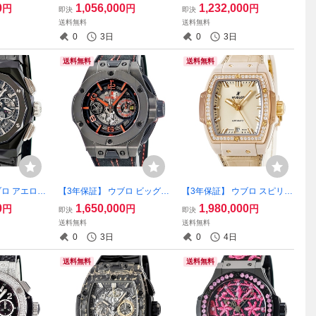
ニアルピンク
ン スチール ホワイト ダイヤ
ワー オーシャノグラフィッ
0
1,056,000
1,232,000
円
円
円
即決
即決
UP.7320.N
モンド 342.SE.230.RW.114
ク 4000 オールカーボンデニ
送料無料
送料無料
ルトン 限定 自
純正ダイヤ デイト 自動巻き
ム 731.QX.5190.GR デイト
0
3日
0
3日
腕時計
メンズ 腕時計
自動巻き メンズ 腕時計
送料無料
送料無料
ブロ アエロフ
【3年保証】 ウブロ ビッグバ
【3年保証】 ウブロ スピリッ
ノグラフ オ
ン フェラーリ カーボン リミ
ト オブ ビッグバン ベージュ
0
1,650,000
1,980,000
円
円
円
即決
即決
ラックマジ
テッド 402.QU.0113.WR 黒
セラミック 665.CZ.898B.LR.
送料無料
送料無料
0.RX.ORL1
赤 跳ね馬 スケルトン 限定 自
1204 K18KG 純正ダイヤ 自
0
3日
0
4日
ズ 腕時計
動巻き メンズ 腕時計
動巻き メンズ 腕時計
送料無料
送料無料