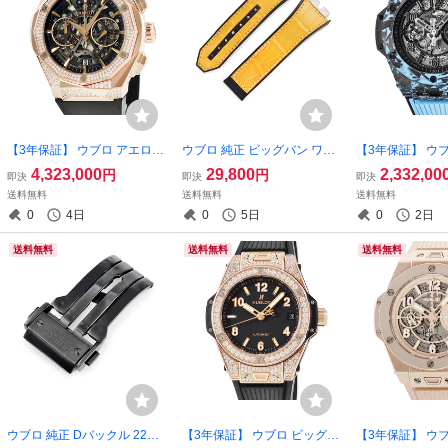
【3年保証】 ウブロ アエロフ
ウブロ 純正 ビッグバン ワン
【3年保証】 ウ
ュージョン オーリンスキー
クリック 465用 クロコ×ラバ
ン ウニコ カー
4,323,000
29,800
2,332,00
円
円
即決
即決
即決
キングゴールド パヴェ 525.
ーバンド ベルト ストラップ
ルー 421.QL.111
送料無料
送料無料
送料無料
OX.0180.RX.1804.ORL19 自
替え 24mm 黄 イエロー メン
品同様 水色 ブラ
0
4日
0
5日
0
2日
動巻き メンズ 腕時計
ズ レディース 腕時計
動巻き メンズ 
送料無料
送料無料
送料無料
ウブロ 純正 Dバックル 22m
【3年保証】 ウブロ ビッグバ
【3年保証】 ウ