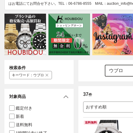
はお電話にてお問合せ下さい。TEL：06-6786-8555 MAIL：auction_info@houb
検索条件
キーワード
：
ウブロ
37
件
対象商品
おすすめ順
鑑定付き
新着
送料無料
送料無料