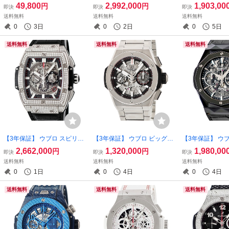
m幅対応 フォールディング
ン ワンクリック キングゴー
ン ウニコ ミレ
49,800
2,992,000
1,903,00
円
円
即決
即決
即決
パーツ 替え 部品 ステンレス
ルド パヴェ 465.OX.1180.R
クロノグラフ 441.
送料無料
送料無料
送料無料
PVD ブラック 黒 メンズ 腕時
X.1604 純正ダイヤ ブラック
R.GIT20 スケ
0
3日
0
2日
0
5日
計
自動巻き メンズ 腕時計
動巻き メンズ 
送料無料
送料無料
送料無料
【3年保証】 ウブロ スピリッ
【3年保証】 ウブロ ビッグバ
【3年保証】 ウ
ト オブ ビッグバン チタニウ
ン インテグレーテッド チタ
ュージョン クロ
2,662,000
1,320,000
1,980,00
円
円
即決
即決
即決
ム パヴェ 601.NX.0173.LR.1
ニウム 451.NX.1170.NX デイ
ーリンスキー ブ
送料無料
送料無料
送料無料
704 純正ダイヤ デイト 自動
ト インテグラル 自動巻き メ
ック 525.CS.017
0
1日
0
4日
0
4日
巻き メンズ 腕時計
ンズ 腕時計
9 自動巻き メン
送料無料
送料無料
送料無料