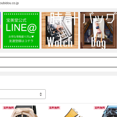
※実店舗の営業時間は異なります。

idou.co.jp
店舗営業時間　11:30～20:00 年中無休(年末年始除く)

【1号店】

住所：大阪府大阪市中央区心斎橋筋2-8-6

電話番号：06-6211-1715

【2号店】

住所：大阪府大阪市中央区心斎橋筋2-2-17

電話番号：06-6213-5200

【ORANGE BOUTIQUE】

住所：大阪府大阪市中央区心斎橋筋2-7-5

電話番号：06-6484-3733

【VINTAGE QOO】

住所：大阪府大阪市中央区心斎橋筋1-1-16

電話番号：06-6926-8450

【HOUBIDOU×BLUEK】

住所：大阪市中央区南船場3-7-19

電話番号：06-6224-0824
送料無料
送料無料
送料無料