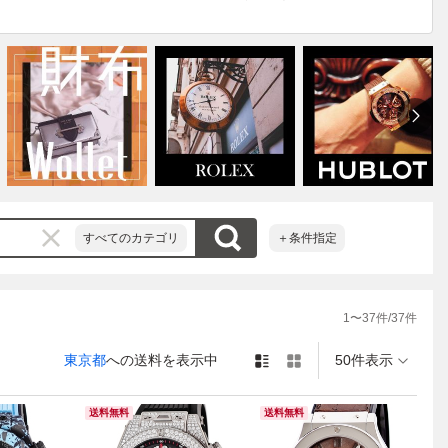
すべてのカテゴリ
＋条件指定
1
〜
37
件/
37
件
東京都
への送料を表示中
50件表示
送料無料
送料無料