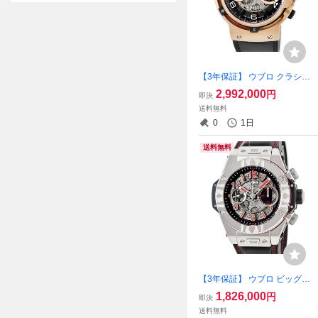
【3年保証】 ウブロ クラシッ
クフュージョン フェラーリG
2,992,000
円
即決
T キングゴールド 526.OX.01
送料無料
24.VR OH済 K18KG無垢 限
0
1日
定 自動巻き メンズ 腕時計
送料無料
【3年保証】 ウブロ ビッグバ
ン ウニコ ワールドポーカー
1,826,000
円
即決
ツアー スチール 411.SX.117
送料無料
0.LR.WPT15 スケルトン 限