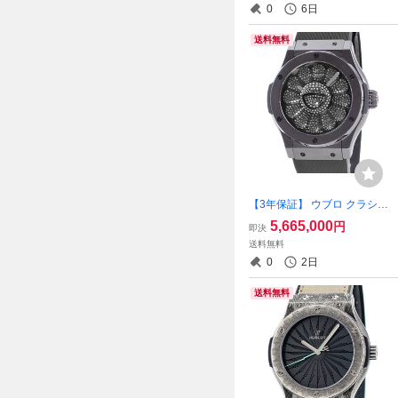
0
6日
定 自動巻き メンズ 腕時計
送料無料
【3年保証】 ウブロ クラシッ
クフュージョン タカシ ムラ
5,665,000
円
即決
カミ オールブラック 507.CX.
送料無料
9000.RX.TAK21 ダイヤ 限定
0
2日
自動巻き メンズ 腕時計
送料無料