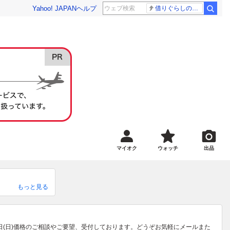
Yahoo! JAPAN
ヘルプ
借りぐらしのアリエッティ 耳をすませば
マイオク
ウォッチ
出品
もっと見る
6日(日)価格のご相談やご要望、受付しております。どうぞお気軽にメールまた