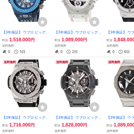
【3年保証】 ウブロ ビッグバ
【3年保証】 ウブロ ビッグバ
【3年保証】 ウ
ン ウニコ イタリア インディ
ン アエロバン オールホワイ
ン スチール 301.S
1,518,000
1,089,000
1,848,00
円
円
即決
即決
即決
ペンデント ブルー 411.YL.51
ト 311.SE.2113.VR.JDR14
174 純正ダイヤ
送料無料
送料無料
送料無料
90.NR.ITI15 限定 自動巻き メ
スモールセコンド 日本限定
ト クロノグラフ
0
5日
0
2日
0
6日
ンズ 腕時計
自動巻き メンズ 腕時計
メンズ 腕時計
送料無料
送料無料
送料無料
【3年保証】 ウブロ ビッグバ
【3年保証】 ウブロ ビッグバ
【3年保証】 ウ
ン ウニコ チタニウム 441.N
ン インテグレーテッド ブラ
クフュージョン 
1,716,000
1,628,000
1,089,00
円
円
即決
即決
即決
X.1170.RX.1104 純正ダイヤ
ックマジック 451.CX.1170.C
キー ブレスレッ
送料無料
送料無料
送料無料
マットブラック スケルトン
X クロノグラフ デイト 自動
ム 550.NS.1800