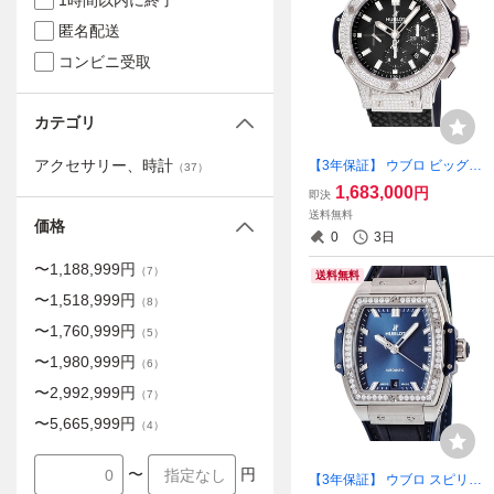
1時間以内に終了
匿名配送
コンビニ受取
カテゴリ
アクセサリー、時計
【3年保証】 ウブロ ビッグバ
（
37
）
ン エボリューション スチー
1,683,000
円
即決
ル パヴェ 301.SX.1170.RX.1
送料無料
704 メーカーOH済 純正ダイ
価格
0
3日
ヤ 自動巻き メンズ 腕時計
〜
1,188,999
円
（
7
）
送料無料
〜
1,518,999
円
（
8
）
〜
1,760,999
円
（
5
）
〜
1,980,999
円
（
6
）
〜
2,992,999
円
（
7
）
〜
5,665,999
円
（
4
）
〜
円
【3年保証】 ウブロ スピリッ