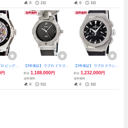
0
2日
0
3日
 腕時計
レディース 腕時計
自動巻き メンズ 腕時計
送料無料
送料無料
ブロ ビッグバ
【3年保証】 ウブロ ドラゴン
【3年保証】 ウブロ クラシッ
ホワイトセラ
リミテッドエディション 158
クフュージョン クロノグラ
0
1,188,000
1,232,000
円
円
円
即決
即決
1.HQ.012
9.100.1 MDM ブラック デイ
フ オーリンスキー チタニウ
送料無料
送料無料
スケルトン 限定
ト 蓋付き 日本限定モデル 自
ム 549.NI.1270.RX.ORL23
0
5日
0
3日
 腕時計
動巻き メンズ 腕時計
限定 自動巻き メンズ 腕時計