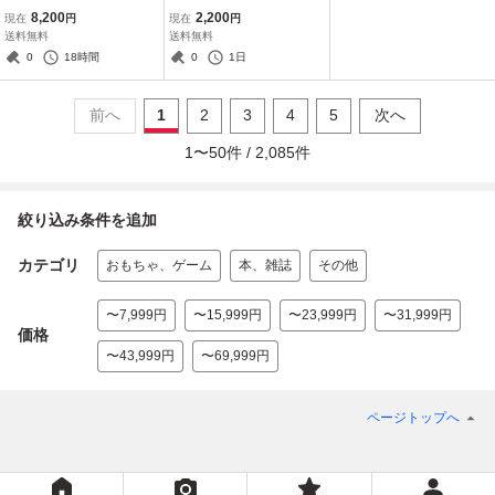
モンスター スカーレッ
王図鑑バトルコロシアム
8,200
2,200
現在
円
現在
円
ト ゼロの秘宝 ソフトの
ソフトのみ
送料無料
送料無料
み
0
18時間
0
1日
前へ
1
2
3
4
5
次へ
1
〜
50
件 /
2,085
件
絞り込み条件を追加
カテゴリ
おもちゃ、ゲーム
本、雑誌
その他
〜7,999円
〜15,999円
〜23,999円
〜31,999円
価格
〜43,999円
〜69,999円
ページトップへ