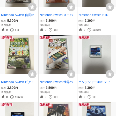
Nintendo Switch 信長の野
Nintendo Switch スーパー
Nintendo Switch STREET
望 大志 with パワーアップ
ボンバーマン R2
FIGHTER II ソフトのみ
5,300
3,800
2,300
現在
円
現在
円
現在
円
キット
送料無料
送料無料
送料無料
0
1日
0
1日
0
14時間
送料無料
送料無料
送料無料
Nintendo Switch ピクミン
Nintendo Switch 世界のア
ニンテンドー3DS デビル
3 デラックス
ソビ大全51
サマナー ソウルハッカー
3,800
3,500
3,300
現在
円
現在
円
現在
円
ズ ソフトのみ
送料無料
送料無料
送料無料
0
15時間
0
1日
0
1日
送料無料
送料無料
送料無料