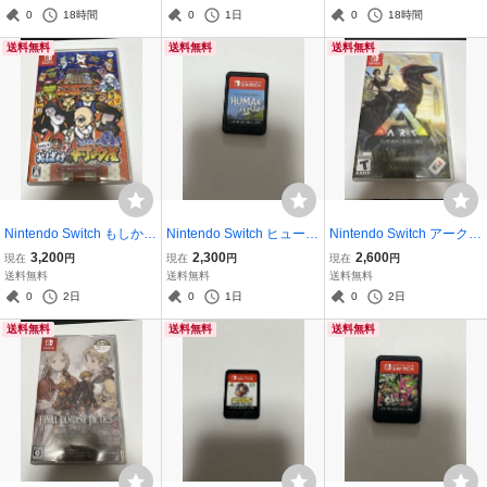
0
18時間
0
1日
0
18時間
送料無料
送料無料
送料無料
Nintendo Switch もしかし
Nintendo Switch ヒューマ
Nintendo Switch アーク
て おばけの射的屋
ンフォールフラット ソフ
サバイバル エボルブド 北
3,200
2,300
2,600
現在
円
現在
円
現在
円
トのみ
米
送料無料
送料無料
送料無料
0
2日
0
1日
0
2日
送料無料
送料無料
送料無料