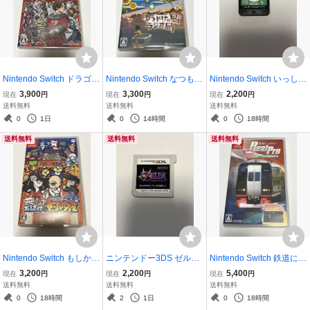
Nintendo Switch ドラゴン
Nintendo Switch なつもん
Nintendo Switch いっしょ
クエストX オフライン 目
20世紀の夏休み ゆうやけ
にあたまのストレッチ や
3,900
3,300
2,200
現在
円
現在
円
現在
円
覚めし五つの種族
の島とラジオ局
わらかあたま塾 ソフトの
送料無料
送料無料
送料無料
み
0
1日
0
14時間
0
18時間
送料無料
送料無料
送料無料
Nintendo Switch もしかし
ニンテンドー3DS ゼルダ
Nintendo Switch 鉄道にっ
て おばけの射的屋
の伝説 ムジュラの仮面 ソ
ぽん Real Pro 特急走行
3,200
2,200
5,400
現在
円
現在
円
現在
円
フトのみ
名古屋鉄道編
送料無料
送料無料
送料無料
0
18時間
2
1日
0
18時間