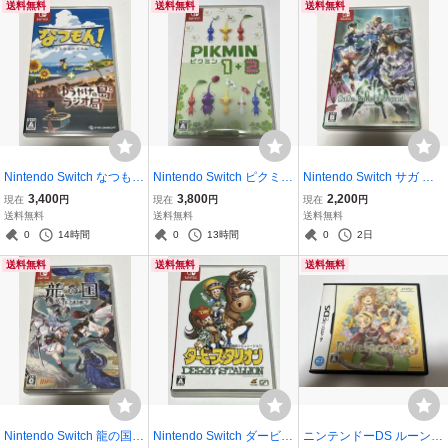
送料無料
送料無料
送料無料
Nintendo Switch なつもん
Nintendo Switch ピクミン
Nintendo Switch サガ エ
20世紀の夏休み ゆうやけ
1+2
メラルド ビヨンド
3,400
3,800
2,200
現在
円
現在
円
現在
円
の島とラジオ局
送料無料
送料無料
送料無料
0
14時間
0
13時間
0
2日
送料無料
送料無料
送料無料
Nintendo Switch 龍の国
Nintendo Switch ダービー
ニンテンドーDS ルーンフ