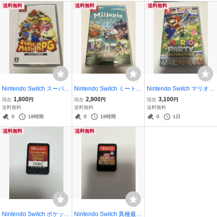
送料無料
送料無料
送料無料
Nintendo Switch スーパー
Nintendo Switch ミートピ
Nintendo Switch マリオパ
マリオRPG
ア
ーティ スーパースターズ
1,800
2,900
3,100
現在
円
現在
円
現在
円
送料無料
送料無料
送料無料
0
18時間
0
18時間
0
1日
送料無料
送料無料
Nintendo Switch ポケット
Nintendo Switch 異種最強