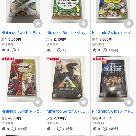
Nintendo Switch 世界のア
Nintendo Switch やわらか
Nintendo Switch トモダチ
ソビ大全51
あたま塾 いっしょにあた
コレクション わくわく生
3,500
2,400
5,800
現在
円
現在
円
現在
円
まのストレッチ
活
送料無料
送料無料
送料無料
0
1日
0
1日
0
14時間
送料無料
送料無料
送料無料
Nintendo Switch ドラゴン
Nintendo Switch ARK Sur
Nintendo Switch オクトパ
クエストX 目覚めし五つ
vival アーク サバイバル
ストラベラーII
4,800
2,900
4,200
現在
円
現在
円
現在
円
の種族 オフライン デラッ
エボルブド
送料無料
送料無料
送料無料
クス版
0
18時間
0
18時間
0
15時間