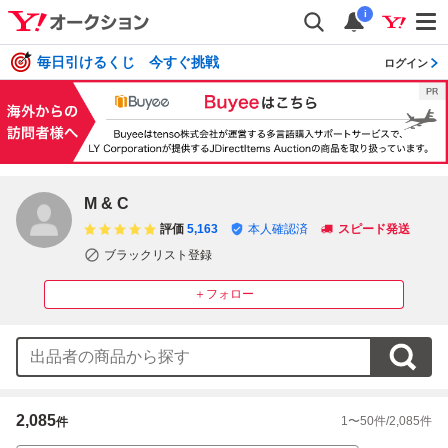
i
毎日引けるくじ 今すぐ挑戦
ログイン
M & C
評価
5,163
本人確認済
スピード発送
ブラックリスト登録
＋フォロー
2,085
1
〜
50
件/
2,085
件
件