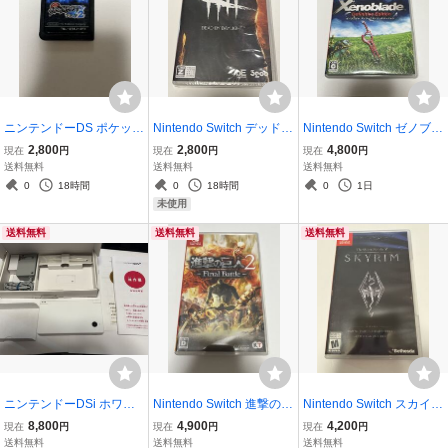
ニンテンドーDS ポケット
Nintendo Switch デッドバ
Nintendo Switch ゼノブレ
モンスター ブラック2 ソ
イデイライト 未開封
イド ディフィニティブ エ
2,800
2,800
4,800
現在
円
現在
円
現在
円
フトのみ
訳あり
ディション
送料無料
送料無料
送料無料
0
18時間
0
18時間
0
1日
未使用
送料無料
送料無料
送料無料
ニンテンドーDSi ホワイ
Nintendo Switch 進撃の巨
Nintendo Switch スカイリ
ト
人2 -Final Battle- ファイ
ム 北米
8,800
4,900
4,200
現在
円
現在
円
現在
円
ナルバトル
送料無料
送料無料
送料無料