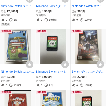
Nintendo Switch ファイナ
Nintendo Switch ダービー
Nintendo Switch スプラト
ルファンタジータクティ
スタリオン ソフトのみ
ゥーン2 ソフトのみ
12,800
4,900
900
現在
円
現在
円
現在
円
クス イヴァリース クロニ
送料無料
送料無料
送料無料
クルズ デラックスエディ
0
1日
0
18時間
0
13時間
ション 未開封
未使用
送料無料
送料無料
送料無料
Nintendo Switch ぷよぷよ
Nintendo Switch いっしょ
Switch ザハウスオブザデ
テトリスS スペシャルプ
にあたまのストレッチ や
ッド2 リメイク
2,300
1,900
2,900
現在
円
現在
円
現在
円
ライス
わらかあたま塾 ソフトの
送料無料
送料無料
送料無料
み
0
13時間
0
2日
0
18時間
送料無料
送料無料
送料無料