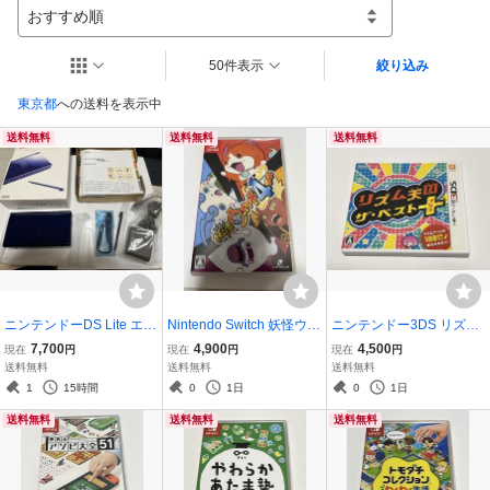
おすすめ順
50件表示
絞り込み
東京都
への送料を表示中
送料無料
送料無料
送料無料
ニンテンドーDS Lite エナ
Nintendo Switch 妖怪ウォ
ニンテンドー3DS リズム
メルネイビー
ッチ4ぷらぷら
天国 ベスト プラス
7,700
4,900
4,500
現在
円
現在
円
現在
円
送料無料
送料無料
送料無料
1
15時間
0
1日
0
1日
送料無料
送料無料
送料無料