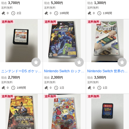
ルーンファクトリー
スタリオン
ァクトリー3
3,700
5,300
1,300
現在
円
現在
円
現在
円
送料無料
送料無料
送料無料
0
2日
0
18時間
0
13時間
送料無料
送料無料
送料無料
ニンテンドーDS ポケット
Nintendo Switch ロックマ
Nintendo Switch 世界のア
モンスター ホワイト2 ソ
ン11 運命の歯車
ソビ大全51
2,700
2,300
3,500
現在
円
現在
円
現在
円
フトのみ やや訳あり
送料無料
送料無料
送料無料
0
18時間
0
1日
0
1日
送料無料
送料無料
送料無料