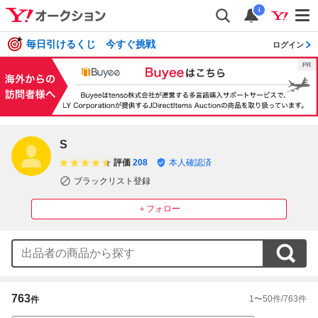
i
毎日引けるくじ 今すぐ挑戦
ログイン
S
評価
208
本人確認済
ブラックリスト登録
＋フォロー
763
1
〜
50
件/
763
件
件