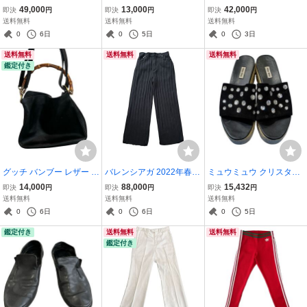
ylon Leather Mini Boston
on Wool Gilet Vest ドルチ
ガ 23AW 3XL HD LACE-
49,000
13,000
42,000
即決
円
即決
円
即決
円
Bag プラダ マルチカラ
ェアンドガッバーナ ベス
UP TRAINERS SNEAKE
送料無料
送料無料
送料無料
ー ハンドバッグ ナイロン
ト フォーマル ジレ 黒 ウ
R SLIDE 3XL レースアッ
0
6日
0
5日
0
3日
レザー
ール
プ サンダルスニーカー 70
送料無料
送料無料
送料無料
2421 ブラック 黒
鑑定付き
グッチ バンブー レザー 2
バレンシアガ 2022年春夏
ミュウミュウ クリスタル
WAY ショルダーバッグ ハ
シルク リブニット バギー
装飾 スリングバック レザ
14,000
88,000
15,432
即決
円
即決
円
即決
円
ンドバッグ / GUCCI BAM
パンツ BALENCIAGA 2
ーサンダルMIU MIU Cryst
送料無料
送料無料
送料無料
BOO LEATHER 2WAY SH
022SS Silk Ribs Knit Larg
al-Embellished Slingback
0
6日
0
6日
0
5日
OULDER HAND BAG
e Baggy Pants 696280 T2
Leather Sandals ブラック
鑑定付き
送料無料
送料無料
106
ビジュー
鑑定付き