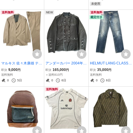
ard Monogram Cashmere
ース ウィメンズ
broidered Military Jacket
未使用
Blend Track Pants
送料無料
NEW
送料無料
鑑定付き
マルキス 佐々木康雄 テー
アンダーカバー 2004年秋
HELMUT LANG CLASSIC
ラード セットアップ Mar
冬 But Beautiful マルチボ
5 POCKET DENIM PANT
9,000
165,000
35,000
即決
円
即決
円
即決
円
guis Sasaki Yasuo Tailore
タン ナポレオン ジャケッ
S INDIGO ヘルムートラン
送料無料
＋送料810円
送料無料
d Set-Up シングルスーツ
ト ブラック Undercover
グ デニムパンツ
0
5日
0
6日
0
6日
Multi Button Napoleon Ja
送料無料
cket Black