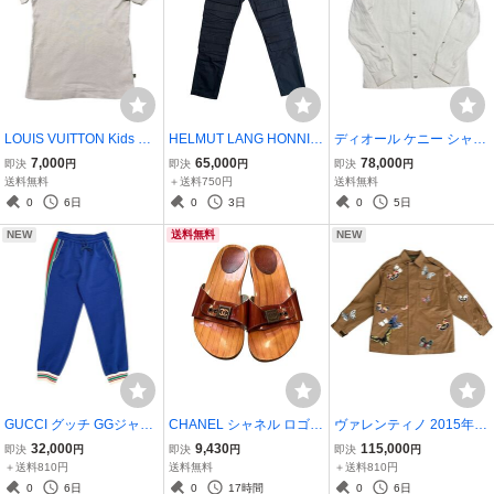
LOUIS VUITTON Kids Mul
HELMUT LANG HONNIN-
ディオール ケニー シャー
ti Color Pins S/S T-Shirt ル
KI MULTI-POCKET STRE
フ 2021SS オブリーク裏
7,000
65,000
78,000
即決
円
即決
円
即決
円
イ・ヴィトン キッズ マル
TCH COTTON TROUSER
地 デニムジャケット DIO
送料無料
＋送料750円
送料無料
チカラーピンモチーフ 半
S BLACK ヘルムートラン
R × Kenny Scharf Oblique
0
6日
0
3日
0
5日
袖Tシャツ サイズ4 RW07
グ パンツ ブラック
Lining White Denim Jack
NEW
送料無料
NEW
1E
et 44
GUCCI グッチ GGジャカ
CHANEL シャネル ロゴ
ヴァレンティノ 2015年春
ード モノグラム カシミヤ
プレート ウッド サンダル
夏 バタフライ 刺繍 ミリタ
32,000
9,430
115,000
即決
円
即決
円
即決
円
ブレンド トラックパンツ
LOGO PLATE WOOD SA
リー サファリ ジャケット
＋送料810円
送料無料
＋送料810円
ブルー GUCCI GG Jacqu
NDALS VINTAGE レディ
VALENTINO Butterfly Em
0
6日
0
17時間
0
6日