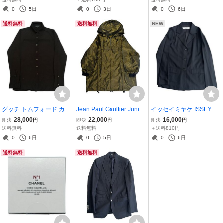
ス 黒 ジルサンダー ウ
LD ボッテガべネタ
s Leather Double Bracele
0
5日
0
3日
0
6日
ール
t
送料無料
送料無料
NEW
グッチ トムフォード カシ
Jean Paul Gaultier Junior
イッセイミヤケ ISSEY MI
ミヤ混 ニット ボタンダウ
GAULTIER Zip-up Hoode
YAKE WHITE LABEL 3 Bu
28,000
22,000
16,000
即決
円
即決
円
即決
円
ンシャツ M GUCCI BY TO
d Coat 40 ジャンポールゴ
tton Tailored Jacket ホワ
送料無料
送料無料
＋送料810円
M FORD Cashmere Blen
ルチエ ジャケット
イトレーベル テーラード
0
6日
0
5日
0
6日
d Knit Button-Down Shirt
ジャケット ブラック 黒 フ
送料無料
送料無料
カーディガン
ォーマル