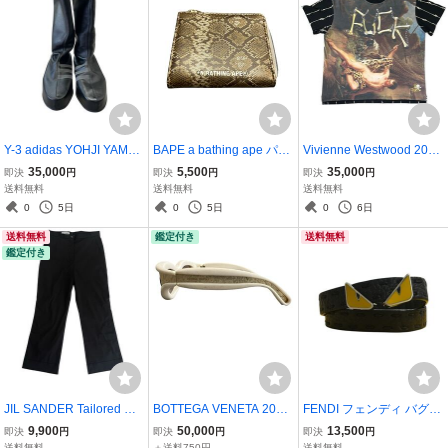
Y-3 adidas YOHJI YAMA
BAPE a bathing ape パイ
Vivienne Westwood 2022
MOTO Kyasu OverbootY-
ソン柄 財布 二つ折り財
AW The Fisherman Squar
35,000
5,500
35,000
即決
円
即決
円
即決
円
3 アディダス ヨウジヤマ
布 APE エイプ NIGO コイ
e S/S T-Shirts ヴィヴィア
送料無料
送料無料
送料無料
モト キャス オーバーブー
ンケース カード カードケ
ン・ウエストウッド The
0
5日
0
5日
0
6日
ツ
ース python wallet card c
Fisherman スクエア 半袖
送料無料
鑑定付き
送料無料
ase
Tシャツ
鑑定付き
JIL SANDER Tailored Wo
BOTTEGA VENETA 2021
FENDI フェンディ バグモ
ol Trousers 36 ブラック
ss PADDED EYEWEAR S
ンスターアイ 2重ブレス
9,900
50,000
13,500
即決
円
即決
円
即決
円
パンツ ボトムス スラック
UNGLASSES IVORY GO
レット Bugs Monster Eye
送料無料
＋送料750円
送料無料