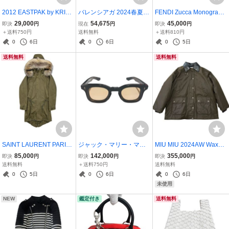
2012 EASTPAK by KRISV
バレンシアガ 2024春夏
FENDI Zucca Monogram
ANASSCHEバックパック
フットボール ゲームシャ
Jacquard All-Over Logo J
29,000
54,675
45,000
即決
円
現在
円
即決
円
2012 EASTPAK by KRISV
ツ ホワイトBALENCIAGA
acket Blouson フェンディ
＋送料750円
送料無料
＋送料810円
ANASSCHE Backpack
2024SS BALENCIAGA P
ズッカ柄 モノグラム 総柄
0
6日
0
6日
0
5日
ARIS Bootball Game Shirt
アウター ジャケット ブラ
送料無料
送料無料
BALENCIAGAシャツ
ウン FENDI
SAINT LAURENT PARIS
ジャック・マリー・マー
MIU MIU 2024AW Waxed
2018-19AW Military Mods
ジュ × デコラ／ジービー
Canvas Boulson Jacket
85,000
142,000
355,000
即決
円
即決
円
即決
円
Coat サンローラン パリ
ガファス 「デヴォー」 30
ミュウミュウ ワックス キ
送料無料
＋送料750円
送料無料
アンソニー・ヴァカレロ
周年記念別注モデル BRO
ャンバス ジャケット アウ
0
5日
0
6日
0
6日
ラクーンファー ミリタリ
NZE / Bronze Superlight
ター オイル カーキ バブア
未使用
ーモッズコート
ーサンプリング
NEW
鑑定付き
送料無料