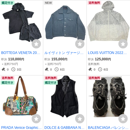
鑑定付き
NEW
送料無料
ー
BOTTEGA VENETA 2020
ルイヴィトン ヴァージル
LOUIS VUITTON 2022AW
AW DANIEL LEE SILK SH
チャンキー ニット ジャケ
Virgil Abloh Damier Spre
110,000
155,000
125,000
即決
円
即決
円
即決
円
ORT SLEEVE HOODIE &
ットLouis Vuitton 20SS ×
ad Windbreaker ルイヴィ
＋送料750円
＋送料750円
送料無料
SHORTS SET-UP セット
Virgil abloh Chunky Butto
トン 22年秋冬 ヴァージル
0
3日
0
6日
0
6日
アップ ボッテガ 半袖パ
n Knit Jacket 長袖 カーデ
ダミエスプレッド ウィン
送料無料
送料無料
送料無料
ーカー ショートパンツ
ィガン
ドブレーカー
鑑定付き
鑑定付き
PRADA Venice Graphic N
DOLCE & GABBANA Nyl
BALENCIAGA バレンシア