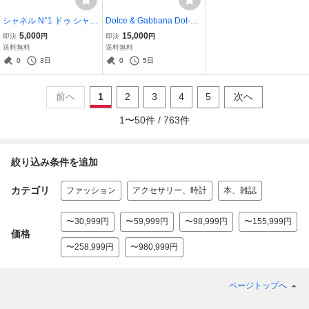
シャネル N°1 ドゥ シャネ
Dolce & Gabbana Dot-Lin
ル レッド カメリア リバイ
ed Tailored Jacket Navy
5,000
15,000
即決
円
即決
円
タライジング リップ＆チ
ドルチェ＆ガッバーナ テ
送料無料
送料無料
ーク バーム CHANEL N°1
ーラードジャケット ブレ
0
3日
0
5日
DE CHANEL Red Camelli
ザー ビジネス ジャケッ
a
ト
前へ
1
2
3
4
5
次へ
1
〜
50
件 /
763
件
絞り込み条件を追加
カテゴリ
ファッション
アクセサリー、時計
本、雑誌
〜30,999円
〜59,999円
〜98,999円
〜155,999円
価格
〜258,999円
〜980,999円
ページトップへ