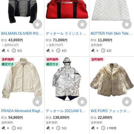
BALMAIN OLIVIER ROUS
ディオール ラインストー
BOTTER Fish Skin Tote B
TEING ERA MULTI ZIP BI
ン チャーム 2WAY キャン
ag ボッター フィッシュ
43,000
71,000
11,000
即決
円
即決
円
即決
円
KER SWEAT JACKET BL
バス ハンドバッグ レッ
スキン トートバッグ
＋送料810円
＋送料750円
送料無料
ACK バルマン ジャケット
ド DIOR RHINESTONE
0
6日
0
6日
0
6日
ブラック
CHARM 2WAY CANVAS
送料無料
送料無料
送料無料
HANDBAG RED
鑑定付き
鑑定付き
PRADA Minimalist Ragla
ディオール 2021AW 3WA
W.E.FURS フォックス
n Zip-up Jacket - Beige プ
Y リバーシブル フーデッ
リアル ファーコート
54,800
138,000
22,000
即決
円
即決
円
即決
円
ラダ ミニマリスト ラグラ
ド コート DIOR 3-Way Re
カナダ/トロント製
送料無料
送料無料
送料無料
ン ジップアップ ジャケッ
versible Hooded Coat 46
0
6日
0
5日
0
17時間
ト
スキー ジャケット シルバ