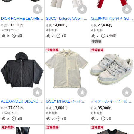
DIOR HOMME LEATHER
GUCCI Tailored Wool Tro
新品未使用タグ付き GUC
SLIP-ON SHOES BLACK
users スラックス パンツ
CI ×ADIDAS 2022AW JE
31,000
14,800
27,436
即決
円
即決
円
即決
円
ディオールオム レザー ブ
ボトムスグッチ
RSEY PANTS ジャージパ
＋送料750円
送料無料
送料無料
ラック
ンツ トラックパンツ アデ
0
3日
0
5日
0
17時間
ィダス グッチ 赤 RED サ
未使用
イドライン ロゴ刺繍
送料無料
送料無料
ALEXANDER DIGENOVA
ISSEY MIYAKE イッセイ
ディオール イーアールエ
LIGHTWEIGHT COTTON
ミヤケ 2001SS シアーカ
ル B9S スケート スニーカ
77,000
13,000
95,000
即決
円
即決
円
即決
円
HOODED JACKET BLAC
ットソー 半袖シャツ Tran
ー DIOR by ERL B9S Skat
＋送料750円
送料無料
送料無料
K ジャケット ブラック
slucent Sheer Short Sleev
er Sneakers 44 ローカッ
0
3日
0
6日
0
6日
e Shirts
トスニーカー 29
送料無料
送料無料
送料無料