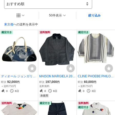
おすすめ順
50件表示
絞り込み
東京都
への送料を表示中
鑑定付き
送料無料
鑑定付き
ディオール ジョンガリア
MAISON MARGIELA 202
CLINE PHOEBE PHILO G
ーノ期 ドラゴン柄 キャン
4AW CORDUROY COLL
EOMETRIC SILK WOOL
92,000
197,000
60,000
即決
円
即決
円
即決
円
バス ハンドバッグ ネイビ
AR DOUBLE FACE COTT
BLOUSE 2013 RESORT
＋送料750円
送料無料
＋送料750円
ー DIOR JOHN GALLIA
ON HUNTING JACKET B
セリーヌ
0
6日
0
6日
0
3日
NO DRAGON PRINT CA
LACK メゾンマルタンマ
未使用
NVAS HANDBAG NAVY
ルジェラ ジャケット
送料無料
鑑定付き
送料無料
鑑定付き