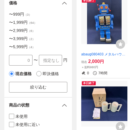
本日終了
価格
〜
999
円
（
3
）
〜
1,999
円
（
64
）
〜
2,999
円
（
6
）
〜
3,999
円
（
2
）
〜
5,999
円
（
4
）
abaug080403 メタルハウ
ス STAR STRIDER 昭和レ
〜
円
2,000
円
現在
トロ ブリキ 当時物
＋送料980円
0
7時間
現在価格
即決価格
本日終了
絞り込む
商品の状態
未使用
未使用に近い