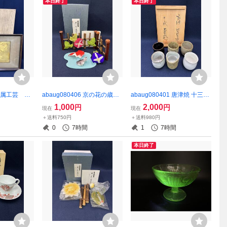
本日終了
本日終了
2 金属工芸 青
abaug080406 京の花の歳時
abaug080401 唐津焼 十三代
 彰 作 木箱
記 七月朝顔 置物 郷土
太郎右衛門 湯呑 茶道具 6
1,000
2,000
円
円
現在
現在
玩具 インテリア
客 在銘
＋送料750円
＋送料980円
0
7時間
1
7時間
本日終了