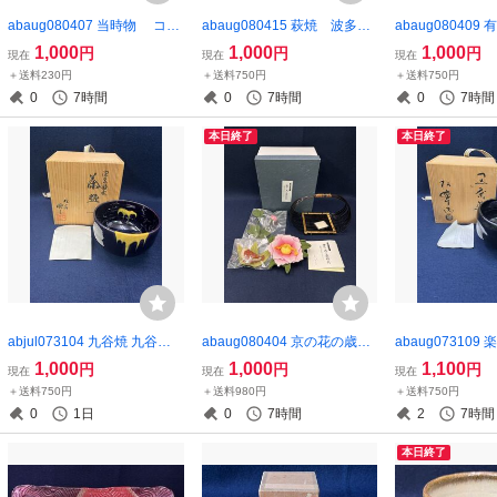
abaug080407 当時物 コレ
abaug080415 萩焼 波多野
abaug08040
クション レトロ 紀念
善蔵 萩湯呑 茶道具 夫婦湯呑
窯 扇紋 カッ
1,000
1,000
1,000
円
円
円
現在
現在
現在
置物
碗皿
＋送料230円
＋送料750円
＋送料750円
0
7時間
0
7時間
0
7時間
本日終了
本日終了
abjul073104 九谷焼 九谷昭
abaug080404 京の花の歳時
abaug07310
三 深厚釉 茶碗 茶道具 抹茶碗
記 十二月 寒牡丹 置物
松楽 黒楽茶碗 茶
1,000
1,000
1,100
円
円
円
現在
現在
現在
郷土玩具 インテリア
＋送料750円
＋送料980円
＋送料750円
0
1日
0
7時間
2
7時間
本日終了