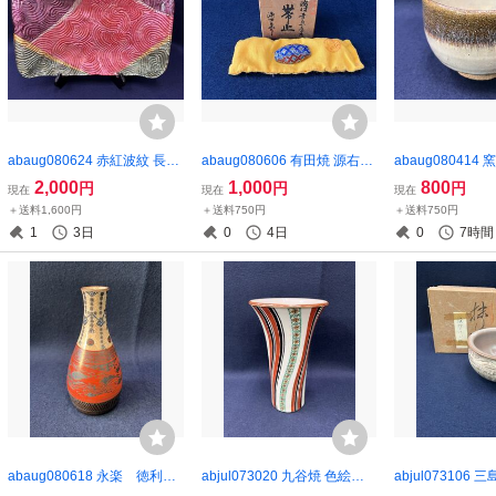
abaug080624 赤紅波紋 長角
abaug080606 有田焼 源右衛
abaug080414
皿 飾皿 大皿 在銘 坂田
門窯 染付 唐草紋 帯留め 和装
碗 茶道具 在銘
2,000
1,000
800
円
円
円
現在
現在
現在
甚内 ガラス工芸
小物
＋送料1,600円
＋送料750円
＋送料750円
1
3日
0
4日
0
7時間
abaug080618 永楽 徳利
abjul073020 九谷焼 色絵
abjul073106 
赤絵 一輪挿し 茶道具
花瓶 花器 花入 在銘 和風
具 陶芸