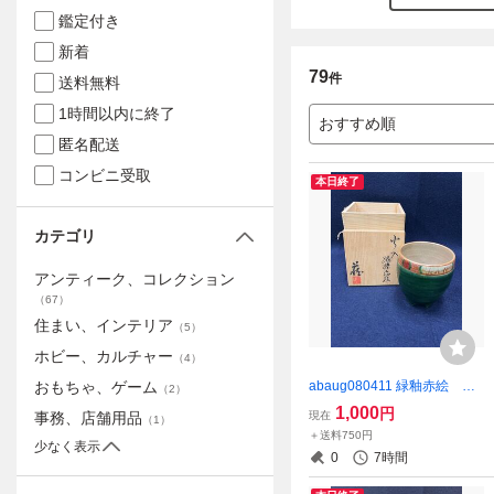
鑑定付き
新着
79
件
送料無料
1時間以内に終了
おすすめ順
匿名配送
コンビニ受取
本日終了
カテゴリ
アンティーク、コレクション
（
67
）
住まい、インテリア
（
5
）
ホビー、カルチャー
（
4
）
abaug080411 緑釉赤絵 火
おもちゃ、ゲーム
（
2
）
入 茶道具 在銘
1,000
円
現在
事務、店舗用品
（
1
）
＋送料750円
少なく表示
0
7時間