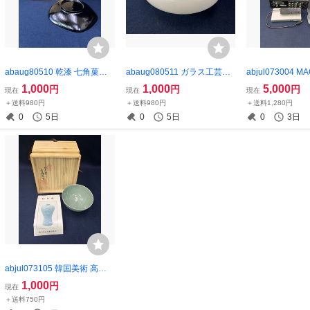
abaug80510 乾漆 七角菓子
abaug080511 ガラス工芸
abjul073004 MA
鉢 茶道具 漆器 在銘
ミルクガラス 水盆 花
NOB STUDIO
1,000
1,000
5,000
円
円
円
現在
現在
現在
器 アンティーク
トローラー 働
＋送料980円
＋送料980円
＋送料1,280円
0
5日
0
5日
0
3日
abjul073105 韓国美術 高麗
青磁 茶碗 茶道具 松月窯
1,000
円
現在
＋送料750円