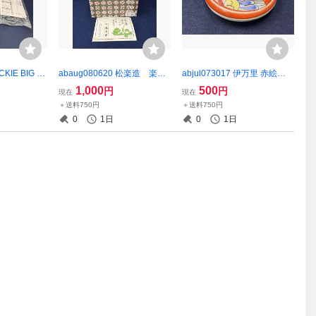
CKIE BIG K
abaug080620 松楽造 楽茶
abjul073017 伊万里 赤絵
 モニターコン
碗 抹茶碗 茶道具
油壺 一輪挿し 小壺 時代
1,000
500
円
円
現在
現在
作未確認
物
＋送料750円
＋送料750円
0
1日
0
1日