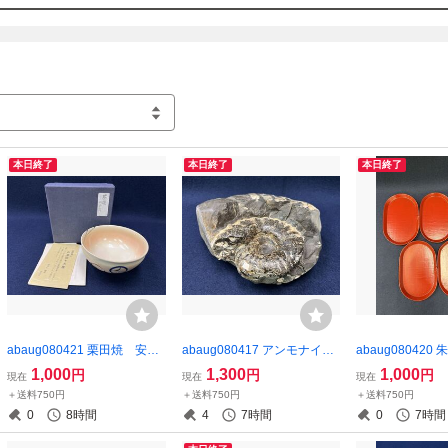
稀にサイズが前後する場合がございます。

運送時の破損リスクを最小限に抑えることを優先するためです。

恐れ入りますが、ご理解、ご了承の程よろしくお願いいたします。
本日終了
本日終了
本日終了
abaug080421 栗田焼 安田
abaug080417 アンモナイト
abaug080420
浩人 茶碗 茶道具 抹茶碗
化石 置物 レトロ
子皿 5客 在銘
1,000
1,300
1,000
円
円
円
現在
現在
現在
＋送料750円
＋送料750円
＋送料750円
0
8時間
4
7時間
0
7時間