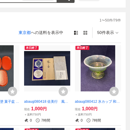
1
〜
50
件/
79
件
東京都
への送料を表示中
50件表示
本日終了
本日終了
 朱塗 菓子盆 菓
abaug080418 佐美行 風の
abaug080412 氷カップ 和ガ
 漆器
音 置物 金属工芸
ラス 昭和レトロ アンティー
1,000
1,000
円
円
現在
現在
ク
＋送料750円
＋送料750円
0
7時間
0
7時間