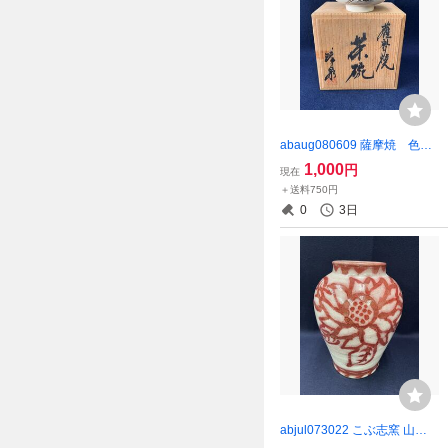
abaug080609 薩摩焼 色
絵 花模様 茶碗 抹茶碗 茶
1,000
円
現在
道具 在銘 珠泉
＋送料750円
0
3日
abjul073022 こぶ志窯 山岡
三秋 釉裏紅 花瓶 花器 華道具