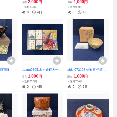
2,000
1,000
円
円
現在
現在
＋送料1,280円
＋送料980円
0
4日
0
4日
7 天目茶碗 定
abaug080518 小倉百人一首
abjul073108 信楽窯 伊羅保
道具 茶碗
舞扇 百人一首 レトロ 当
茶碗 抹茶碗 茶道具 在銘 楽
1,000
1,000
円
円
現在
現在
時物 任天堂
斉
＋送料750円
＋送料750円
0
4日
0
1日