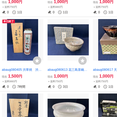
1,000
1,000
1,000
円
円
円
現在
現在
現在
＋送料750円
＋送料980円
＋送料750円
0
1日
0
1日
0
1日
本日終了
abaug080405 渋草焼 渋草
abaug080613 花三島茶碗
abaug08061
柳三 赤絵 唐子紋 長花瓶 花器
抹茶碗 茶器 茶道具 在
一造 抹茶碗 茶
1,500
1,000
1,000
円
円
円
現在
現在
現在
花入 置物 華道具
銘
＋送料980円
＋送料750円
＋送料750円
0
7時間
0
3日
0
1日