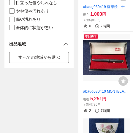
目立った傷や汚れなし
abaug080419 薩摩焼 十五
やや傷や汚れあり
代 沈寿官 青釉 麦酒杯 酒器
1,000
円
現在
陶芸
傷や汚れあり
＋送料980円
0
7時間
全体的に状態が悪い
本日終了
出品地域
すべての地域から選ぶ
abaug080410 MONTBLANC
585刻印 万年筆 文房具 筆記
5,251
円
現在
用具
＋送料750円
2
7時間