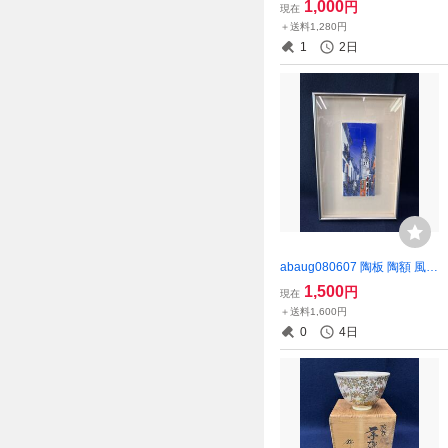
1,000
円
現在
＋送料1,280円
1
2日
abaug080607 陶板 陶額 風景
在銘 アンティーク
1,500
円
現在
＋送料1,600円
0
4日