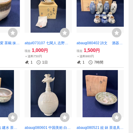
 窯変 茶碗 抹茶
abjul073107 七閑人 志野茶
abaug080402 詩文 酒器セ
 陶芸
碗 茶道具 抹茶碗 長谷川 義昭
ット 酒器揃 お猪口 徳利
1,000
1,500
円
円
現在
現在
在銘
＋送料750円
＋送料980円
1
1日
1
7時間
三島 建水 茶道
abaug080601 中国美術 白釉
abaug080521 紋 鉢 茶道具
鳳首 注壺 置物 古美術 骨董
菓子鉢 在銘 良斎