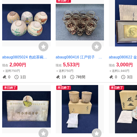
本日終了
abaug0805024 色絵茶碗
abaug080416 江戸切子 シ
abaug08062
まとめ 5点 茶碗 茶道具
ョットグラス 11客 レト
竜 額装 干支 置物
2,000
5,533
3,000
円
円
円
現在
現在
現在
ロ
やや破損あり
＋送料750円
＋送料750円
＋送料1,940円
0
1日
19
7時間
0
3日
本日終了
本日終了
本日終了