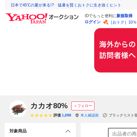
日本で45℃の夏が来る!? 猛暑を賢くおトクに生き抜くヒント
IDでもっと便利に
新規取得
ログイン
［おトク］10
カカオ80%
＋フォロー
評価
1,098
本人確認前
ブラックリスト
対象商品