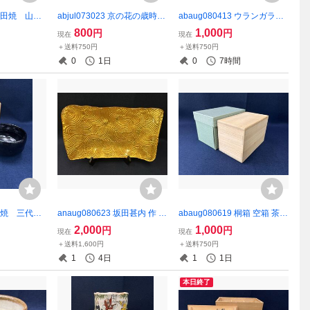
9 有田焼 山徳
abjul073023 京の花の歳時
abaug080413 ウランガラス
プ ソーサー
記 ハ月蓮 置物 郷土玩
和ガラス 氷コップ 昭和レト
800
1,000
円
円
現在
現在
具 インテリア
ロ アンティーク
＋送料750円
＋送料750円
0
1日
0
7時間
9 楽焼 三代
anaug080623 坂田甚内 作 黄
abaug080619 桐箱 空箱 茶道
道具 陶芸
波紋 ガラス飾皿 長方皿
具 木箱 木工芸 茶通箱(化粧箱
2,000
1,000
円
円
現在
現在
置物
破損あり)
＋送料1,600円
＋送料750円
1
4日
1
1日
本日終了