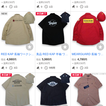
NKY TONK CENTRAL HA
is 刺繍 オープンシャツ 唐
をつけた熊BOXING BEA
＋送料230円
＋送料230円
＋送料230円
P＆HARRY'S TENNESSE
辛子 チリズ●洗濯プレス
R BREWING Co.BEER ビ
0
1日
0
1日
0
1日
E BEER ビール●洗濯プレ
済●ネコポス可●古着6702
ール 両面プリント●洗濯
NEW
本日終了
ス済ネコポス可●古着769
プレス済●古着7727
9
RED KAP 長袖ワークシャ
美品 RED KAP 半袖 ワー
WEARGUARD 長袖 ワー
ツ XL●PASHA HAWAII 両
クシャツ M●両面プリント
クシャツ M●星条旗 GILM
4,980
5,980
4,780
現在
円
現在
円
現在
円
面刺繍 MV Marjorie C ベ
Taylor QUALITY GUITAR
ORE HEATING AIR PLUM
＋送料230円
＋送料230円
＋送料230円
ージュカーキ●洗濯プレス
S●洗濯プレス済●ネコポ
BING DRUG両袖両面ワッ
0
3日
0
5時間
0
2日
済●ネコポス可●レッドキ
ス可●レッドキャップ 古
ペン 赤●洗濯プレス済●ネ
本日終了
本日終了
ャップ古着7733
着7441
コポス可●古着7729