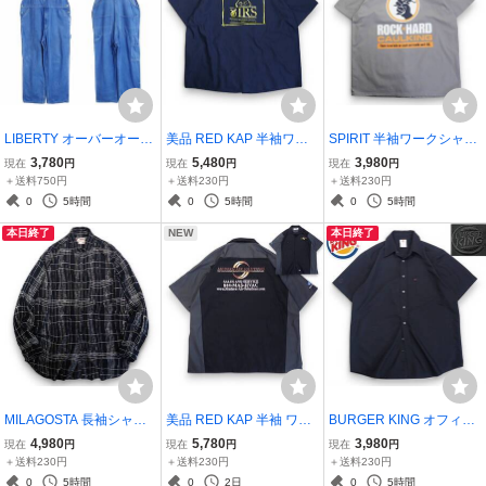
LIBERTY オーバーオール
美品 RED KAP 半袖ワー
SPIRIT 半袖ワークシャツ
40(W112cm)●デニム カバ
クシャツ 3XLビックsize●
L●ROCK HARD CAULKI
3,780
5,480
3,980
現在
円
現在
円
現在
円
ーオール ワークパンツ ウ
WANTED CARL BURNET
NG ワッペン 両面プリン
＋送料750円
＋送料230円
＋送料230円
ェア サロペット リバティ
T IRS 税金を取り立てる国
ト●洗濯プレス済●ネコポ
0
5時間
0
5時間
0
5時間
ジーンズ ゆるだぼ●洗濯
税局のパロディプリント●
ス可●古着7670
本日終了
NEW
本日終了
済●古着5429
洗濯済●古着7635
MILAGOSTA 長袖シャツ L
美品 RED KAP 半袖 ワー
BURGER KING オフィシ
●雰囲気系 ビンテージ レ
クシャツ XL●MODERN AI
ャル 半袖ワークシャツ L●
4,980
5,780
3,980
現在
円
現在
円
現在
円
ーヨン デザインシャツ 柄
R SOLUTIONS 切り替え
ロゴ刺繍 バーガーキング
＋送料230円
＋送料230円
＋送料230円
シャツ ●洗濯プレス済●ネ
し●洗濯プレス済●ネコポ
ハンバーガー●洗濯プレス
0
5時間
0
2日
0
5時間