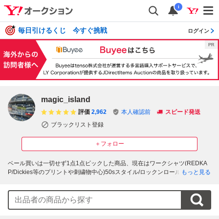
i
毎日引けるくじ 今すぐ挑戦
ログイン
magic_island
評価
2,962
本人確認前
スピード発送
ブラックリスト登録
＋フォロー
ベール買いは一切せず1点1点ピックした商品、現在はワークシャツ(REDKA
P/Dickies等のプリントや刺繍物中心)50sスタイル/ロックンロール/ロカビリ
もっと見る
ーstyle/アロハ/ウエスタン/ボーリングシャツ、デニムジャケット、カバーオ
ールジャケット、オーバーオール、ツナギ等をメインに出品中。東京からの
出品・発送。発送不可の日はこちらに記載、終了翌日昼12:00までにかんたん
決済手続き完了でほぼ当日の発送。ほとんどの商品は商品詳細に記載の様に
洗濯後に汚れ、ダメージを確認しながらプレスをかけて出品。入札の取り消