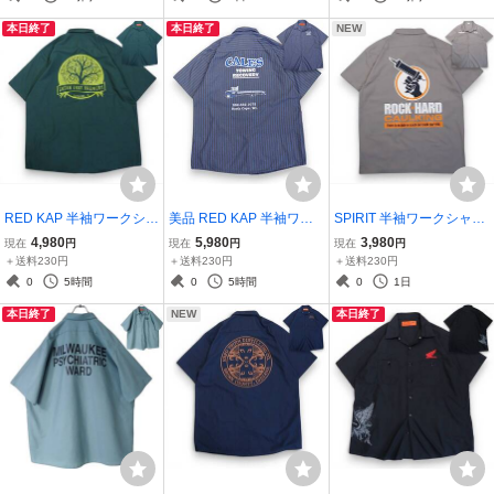
コポス可●メンズ古着701
ス可●レッドキャップ 古
済●ネコポス可●古着7693
本日終了
本日終了
NEW
0
着7731
RED KAP 半袖ワークシャ
美品 RED KAP 半袖ワー
SPIRIT 半袖ワークシャツ
ツ XL●GREEN TREE BR
クシャツ L●刺繍 プリント
M●ROCK HARD CAULKI
4,980
5,980
3,980
現在
円
現在
円
現在
円
EWERY LECLAIRE,IA BE
CALE'S TOWING RECOV
NG ワッペン プリント●洗
＋送料230円
＋送料230円
＋送料230円
ER ビール レッドキャッ
ERY トラック ストライプ
濯プレス済●ネコポス可●
0
5時間
0
5時間
0
1日
プ●洗濯プレス済●ネコポ
●洗濯プレス済●ネコポス
古着7678
本日終了
NEW
本日終了
ス可●古着7555
可●古着7655