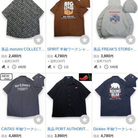
美品 monzini COLLECTIO
SPIRIT 半袖ワークシャツ
美品 FREAK'S STORE×S
N ITALY製 80sビンテージ
L●両面プリントBIG LOA
HE WOLF DINERコラボ
2,480
4,780
3,980
現在
円
現在
円
現在
円
半袖シャツ L●雰囲気系◎
DS BOX SERVICE LARG
スウェットパーカーL●ビ
＋送料230円
＋送料230円
＋送料750円
アデザイン アート 柄 vint
E PACKAGE EXPERT ブ
ックシルエット オーバー
0
4時間
0
1日
0
5時間
age●洗濯プレス済●古着6
ラウン茶色●洗濯プレス済
サイズ フーディBURGER
NEW
724
●ネコポス可●古着7687
＆BEER●洗濯済古着7380
CiNTAS 半袖ワークシャ
美品 PORT AUTHORITY
Dickies 半袖ワークシャツ
ツ L●ホンキートンク HO
半袖ワークシャツ XL●chil
XL●ボクシンググローブ
4,480
3,980
4,780
現在
円
現在
円
現在
円