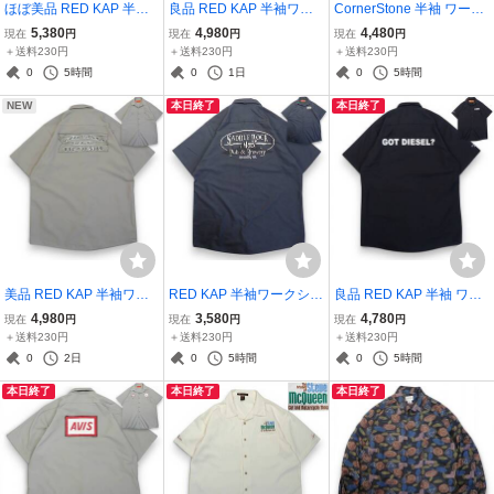
ほぼ美品 RED KAP 半袖
良品 RED KAP 半袖ワー
CornerStone 半袖 ワーク
ワークシャツ 3XLビック
クシャツ L●Hard TRUTH
シャツ XL●HONDA 刺繍
5,380
4,980
4,480
現在
円
現在
円
現在
円
サイズ●くすみ色 両面プ
DISTILLING Co.BROWN
プリント スペード 翼 ホン
＋送料230円
＋送料230円
＋送料230円
リント MILWAUKEE PSY
COUNTY INDIANA プリ
ダ●洗濯プレス済●ネコポ
0
5時間
0
1日
0
5時間
CHIATRIC WARD●洗濯プ
ント レッドキャップ●洗
ス可●古着7702
NEW
本日終了
本日終了
レス済●古着5927
濯プレス済●古着7638
美品 RED KAP 半袖ワー
RED KAP 半袖ワークシャ
良品 RED KAP 半袖 ワー
クシャツ L●木製サイン風
ツ L●SADDLE ROCK Pub
クシャツ M●GOT DIESE
4,980
3,580
4,780
現在
円
現在
円
現在
円
Quality Craftsman Constr
& Brewery プリント●洗濯
L? UNIVERSAL TECHNI
＋送料230円
＋送料230円
＋送料230円
uction プリント●洗濯プレ
プレス済●ネコポス可●レ
CAL INSTITUTE Ready to
0
2日
0
5時間
0
5時間
ス済●ネコポス可●古着77
ッドキャップ 古着6744
Work●洗濯プレス済●ネコ
本日終了
本日終了
本日終了
21
ポス可●古着7565