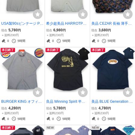
USA製90sビンテージ PO
希少超美品 HARROTPN
美品 CEZAR 長袖 薄手SIL
S 半袖ワークシャツ XL●A
半袖シャツ XL●スティー
K素材 長袖シャツ XXL●9
5,780
6,980
3,680
現在
円
現在
円
現在
円
VIS We try harder Bryan
ブマックイーンサイン刺
0sビンテージ 雰囲気系●
＋送料230円
＋送料230円
＋送料230円
レンタカー両面ワッペン●
繍 Steve mcqueen The Fri
デザイン アート 柄●洗濯
0
5時間
0
5時間
0
5時間
洗濯プレス済●ネコポス可
ends of Car and motorcyc
プレス済●ネコポス可●メ
本日終了
本日終了
本日終了
●古着7713
le show●古着7705
ンズ 古着6792
BURGER KING オフィシ
良品 Winning Spirit 半袖
美品 BLUE Generation 半
ャル 半袖ワークシャツ (U
ワークシャツ M●シーシャ
袖 ワークシャツ M●PLUC
4,280
5,780
4,780
現在
円
現在
円
現在
円
SA-L)●ロゴ刺繍 バーガー
水煙草 SHISHA CAFE BA
KERS EST. 1995 WING B
＋送料230円
＋送料230円
＋送料230円
キング ハンバーガー●洗
R NARRE WARREN SAH
AR両面ワッペン オープン
0
5時間
0
5時間
0
5時間
濯プレス済●ネコポス可●
ARA LOUNGE04148582
シャツ●洗濯プレス済ネコ
本日終了
NEW
NEW
古着7657
57●洗濯プレス済古着763
ポス可●古着7529
4