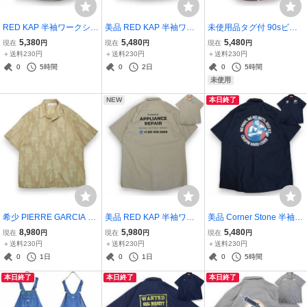
RED KAP 半袖ワークシャ
美品 RED KAP 半袖ワー
未使用品タグ付 90sビン
ツ L●APPLIANCE REPAI
クシャツ 3XLビックサイ
テージデットストック RA
5,380
5,480
5,480
現在
円
現在
円
現在
円
R RESTORE RENEW LO
ズ●BIG SHOTZ Nashville
LPH LAUREN 半袖シャツ
＋送料230円
＋送料230円
＋送料230円
WL●洗濯プレス済●ネコポ
ピアノ ギター両面プリン
9号●定価￥12000ダブル
0
5時間
0
2日
0
5時間
ス可●古着7696
ト キングsize●洗濯プレス
カフス カフスボタン付 チ
未使用
済●古着7730
ェック柄●7530
NEW
本日終了
希少 PIERRE GARCIA C
美品 RED KAP 半袖ワー
美品 Corner Stone 半袖
OLLECTION 3D虎柄総柄
クシャツ M●APPLIANCE
ワークシャツ L●ラグビー
8,980
5,980
5,480
現在
円
現在
円
現在
円
半袖オープンシャツ XXL●
REPAIR RESTORE REN
Ballを持った屈強な漢 US
＋送料230円
＋送料230円
＋送料230円
トラ TIGER 百虎 ビンテー
EW LOWL●洗濯プレス済
A RUGBY No helmets. No
0
1日
0
1日
0
5時間
ジ●洗濯プレス済●ネコポ
●ネコポス可●ベージュ レ
pads. Just ice.●洗濯済●古
本日終了
本日終了
本日終了
ス可●古着7728
ッドキャップ古着7711
着7646