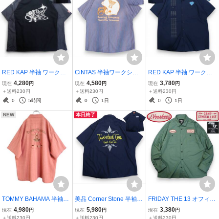
RED KAP 半袖 ワークシ
CiNTAS 半袖ワークシャ
RED KAP 半袖 ワークシ
ャツ 3XLビックサイズ KI
ツ L●YAZOO Brewing Co
ャツ XL●両面プリント Ha
4,280
4,580
3,780
現在
円
現在
円
現在
円
NGsize●星条旗刺繍 LUG
mpany NASHVILLE Tenn
waiian ICE Company Hon
＋送料230円
＋送料230円
＋送料230円
NUTS 切り替えし ホイー
essee BEER ビール●洗濯
olulu,HI刺繍●洗濯プレス
0
5時間
0
1日
0
1日
ルナット ボルト●洗濯プ
プレス済●ネコポス可●古
済●ネコポス可●古着7631
NEW
本日終了
レス済●古着6855
着7691
TOMMY BAHAMA 半袖オ
美品 Corner Stone 半袖ワ
FRIDAY THE 13 オフィシ
ープンシャツ XXL●カクテ
ークシャツ 2XL●TWISTE
ャル長袖ワークシャツXL
4,980
5,980
3,380
現在
円
現在
円
現在
円
ルグラス ゴルフボール刺
D TEA Hard Iced Tea ピン
●13日の金曜日CRYSTAL
＋送料230円
＋送料230円
＋送料230円