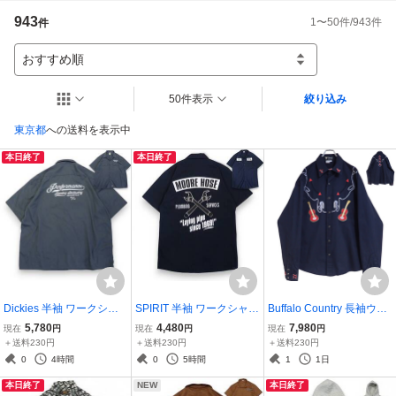
しは可能ですが落札後取引不可だった場合同様ブラックリストには登録致し
943
1
〜
50
件/
943
件
件
ます(一度入札が入るとウォッチリストがリセットされるためご理解下さい
おすすめ順
50件表示
絞り込み
東京都
への送料を表示中
本日終了
本日終了
Dickies 半袖 ワークシャ
SPIRIT 半袖 ワークシャツ
Buffalo Country 長袖ウエ
ツ 2XL●Performance Rac
M●スパナ MOORE HOSE
スタンシャツ XXL(実質XL
5,780
4,480
7,980
現在
円
現在
円
現在
円
ing Industry INDIANAPOL
PLUMBING SERVIES Lay
程度)●両面刺繍入り ロカ
＋送料230円
＋送料230円
＋送料230円
IS 刺繍プリント●洗濯プレ
ing pipe since 1969!ワッ
ビリーRock'n'Roll●洗濯プ
0
4時間
0
5時間
1
1日
ス済ネコポス可●ディッキ
ペン プリント●洗濯プレ
レス済●ネコポス可●古着5
本日終了
NEW
本日終了
ーズ古着7723
ス済●古着7703
116