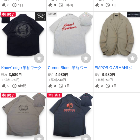
繍 アロハ トミーバハマ く
スト●洗濯プレス済●ネコ
LAKE CAMP J.Voorhees
0
1日
0
5時間
0
1日
すみ色●洗濯プレス済●古
ポス可●古着7432
ワッペンジェイソン くす
本日終了
NEW
着4682
み色緑●洗濯済古着7612
Know1edge 半袖ワークシ
Corner Stone 半袖 ワーク
EMPORIO ARMANI ジャ
ャツ XL●EXPLORE TO S
シャツ L●ストライプ プリ
ケット 42●スナップボタ
3,580
4,980
9,980
現在
円
現在
円
現在
円
EEK KNOW1EDGE 帆船
ント ワッペン guest Servi
ン ストレッチ入り エンポ
＋送料230円
＋送料230円
＋送料750円
モチーフ プリント ナレッ
ces mission●洗濯プレス
リオアルマーニ レディー
0
5時間
0
1日
0
1日
ジknowledge●洗濯プレス
済●ネコポス可●古着7576
ス●クリーニングプレス済
本日終了
本日終了
済●古着7666
●古着7726