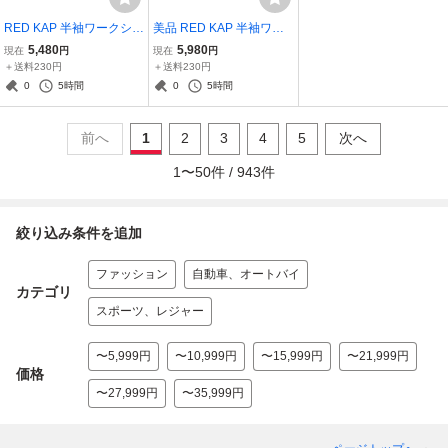
RED KAP 半袖ワークシャ
美品 RED KAP 半袖ワー
ツ XL●SUNMIT CITY BRE
クシャツ L●MODERNWO
5,480
5,980
現在
円
現在
円
WERY CRAFT BEER FO
OD DESIGN Babayan●洗
＋送料230円
＋送料230円
RT WAYNE レッドキャッ
濯プレス済●ネコポス可●
0
5時間
0
5時間
プ●洗濯プレス済●ネコポ
古着7433
ス可●古着7715
前へ
1
2
3
4
5
次へ
1
〜
50
件 /
943
件
絞り込み条件を追加
ファッション
自動車、オートバイ
カテゴリ
スポーツ、レジャー
〜5,999円
〜10,999円
〜15,999円
〜21,999円
価格
〜27,999円
〜35,999円