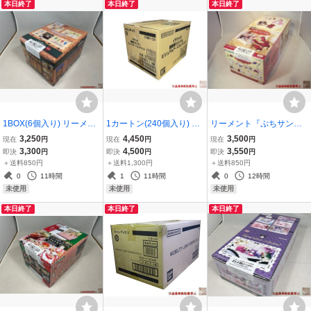
本日終了
本日終了
本日終了
1BOX(6個入り) リーメン
1カートン(240個入り) バ
リーメント『ぷちサンプ
ト『こだわりの一杯をど
ンダイ『イタジャガ 機動
ルシリーズ 薔薇の国の
3,250
4,450
3,500
現在
円
現在
円
現在
円
うぞ。丸福珈琲店』新品
戦士ガンダム ビジュアル
宮殿 ～Rose'n Palace
3,300
4,500
3,550
即決
円
即決
円
即決
円
未開封
アートコレクション』新
～』8種完全フルコンプ★
＋送料850円
＋送料1,300円
＋送料850円
品未開封
新品未開封★
0
11時間
1
11時間
0
12時間
未使用
未使用
未使用
本日終了
本日終了
本日終了