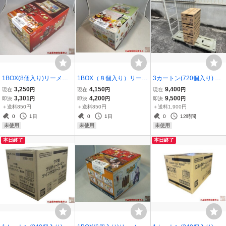
1BOX(8個入り)リーメン
1BOX（８個入り）リーメ
3カートン(720個入り) バ
ト『明治のチョコで至福
ント『スヌーピー キミ
ンダイ『【推しの子】ウ
3,250
4,150
9,400
現在
円
現在
円
現在
円
のおうち時間』★新品未
と、ピーナッツ カフェめ
エハース2』新品未開封
3,301
4,200
9,500
即決
円
即決
円
即決
円
開封★
ぐり！』新品未開封
＋送料850円
＋送料850円
＋送料1,900円
0
1日
0
1日
0
12時間
未使用
未使用
未使用
本日終了
本日終了