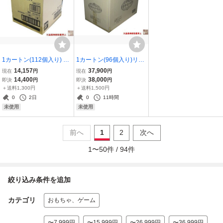
1カートン(112個入り) バ
1カートン(96個入り)リー
ンダイ『マリオカート ワ
メント『ぷちサンプルシ
14,157
37,900
現在
円
現在
円
ールド キャラマグネッ
リーズ 薔薇の国の宮殿
14,400
38,000
即決
円
即決
円
ツ』新品未開封
～Rose'n Palace～』★新
＋送料1,300円
＋送料1,500円
品未開封★
0
2日
0
11時間
未使用
未使用
前へ
1
2
次へ
1
〜
50
件 /
94
件
絞り込み条件を追加
カテゴリ
おもちゃ、ゲーム
〜7,999円
〜15,999円
〜26,999円
〜36,999円