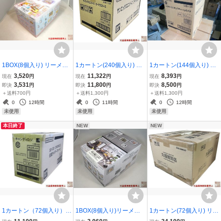
1BOX(8個入り) リーメン
1カートン(240個入り) リ
1カートン(144個入り) バ
ト『LittleTwinStars PAST
ーメント『サンエックス
ンダイ『Lipton ミニチュ
3,520
11,322
8,393
現在
円
現在
円
現在
円
EL SWEETS ROOM』新
ユニバース カードウエハ
アチャーム＆グミ』新品
3,531
11,800
8,500
即決
円
即決
円
即決
円
品未開封
ース』新品未開封
未開封
＋送料700円
＋送料1,300円
＋送料1,300円
0
12時間
0
11時間
0
12時間
未使用
未使用
未使用
本日終了
NEW
NEW
1カートン（72個入り）バ
1BOX(8個入り)リーメン
1カートン(72個入り) リー
ンダイ『SO-DO CHRONI
ト『SNOOPY URBAN SE
メント『こだわりの一杯