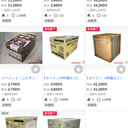
11,100
3,960
34,100
現在
円
現在
円
現在
円
CLE 仮面ライダーフォー
LECT SHOP』★新品未開
をどうぞ。丸福珈琲店』
11,200
3,980
34,200
即決
円
即決
円
即決
円
ゼ』★新品未開封★
封★
新品未開封
＋送料1,100円
＋送料850円
＋送料1,300円
0
11時間
0
2日
0
1日
未使用
未使用
未使用
本日終了
本日終了
リーメント『ぷちサンプ
1カートン(240個入り) バ
1カートン（48個入り）T
ルシリーズ DOBER'S B
ンダイ『ゆるキャン△ SE
OMYTEC『ＧＪ！はたら
2,740
4,550
41,100
現在
円
現在
円
現在
円
ARBER SHOP』8種完全
ASON3 ウエハース 』新
くのりもの百景 002 未来
2,750
4,600
41,200
即決
円
即決
円
即決
円
フルコンプ★新品未開封
品未開封
を築く建設現場』★新品
＋送料850円
＋送料1,300円
＋送料1,300円
★
未開封★
0
1日
0
12時間
0
11時間
未使用
未使用
未使用
NEW
本日終了