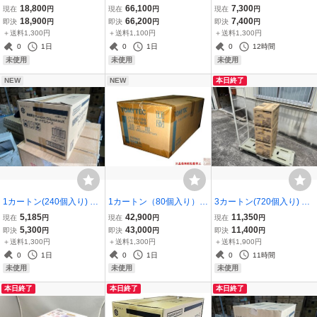
メント『歴史ロマン譚
OMYTEC『ノスタルジッ
ダイ『装動 仮面ライダー
18,800
66,100
7,300
現在
円
現在
円
現在
円
ハイカラ乙女の日常』★
ク鉄道コレクション 第4
ガヴ アクションエージェ
18,900
66,200
7,400
即決
円
即決
円
即決
円
新品未開封★
弾』★新品未開封★
ント』新品未開封
＋送料1,300円
＋送料1,100円
＋送料1,300円
0
1日
0
1日
0
12時間
未使用
未使用
未使用
NEW
NEW
本日終了
1カートン(240個入り) バ
1カートン（80個入り）T
3カートン(720個入り) バ
ンダイ『機動戦士Gunda
OMYTEC『ノスタルジッ
ンダイ『イタジャガ 機動
5,185
42,900
11,350
現在
円
現在
円
現在
円
m GQuuuuuuX カードウ
ク鉄道コレクション 第2
戦士ガンダム ビジュアル
5,300
43,000
11,400
即決
円
即決
円
即決
円
エハース』新品未開封
弾』★新品未開封★
アートコレクション』新
＋送料1,300円
＋送料1,300円
＋送料1,900円
品未開封
0
1日
0
1日
0
11時間
未使用
未使用
未使用
本日終了
本日終了
本日終了