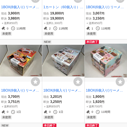
1BOX(8個入り) リーメン
1カートン（60個入り）バ
1BOX(6個入り) リーメン
ト『小さな街角 トラット
ンダイ『MOBILITY JOINT
ト『Kuromi Words Collec
3,900
19,800
3,007
現在
円
現在
円
現在
円
リア』新品未開封
GUNDAM VOL.5』★新品
tion』新品未開封
3,980
19,900
3,150
即決
円
即決
円
即決
円
未開封★
＋送料850円
＋送料1,300円
＋送料850円
0
11時間
2
11時間
1
11時間
未使用
未使用
未使用
NEW
本日終了
1BOX(8個入り) リーメン
1BOX(8個入り) リーメン
1BOX(6個入り)リーメン
ト『Burger Shop R&M』
ト『My Sweet Closet』新
ト『歴史ロマン譚 ハイ
3,700
3,201
1,900
現在
円
現在
円
現在
円
新品未開封
品未開封
カラ乙女の日常』★新品
3,751
3,250
1,920
即決
円
即決
円
即決
円
未開封★
＋送料850円
＋送料850円
＋送料700円
0
1日
0
1日
0
11時間
未使用
未使用
未使用
NEW
本日終了
本日終了