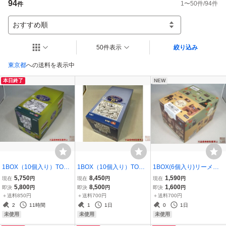
94
1
〜
50
件/
94
件
件
おすすめ順
50件表示
絞り込み
東京都
への送料を表示中
本日終了
NEW
1BOX（10個入り）TOMY
1BOX（10個入り）TOMY
1BOX(6個入り)リーメン
TEC『ノスタルジック鉄
TEC『ノスタルジック鉄
ト『歴史ロマン譚 富知
5,750
8,450
1,590
現在
円
現在
円
現在
円
道コレクション 第2弾』
道コレクション 第4弾』
堂家の一族』★新品未開
5,800
8,500
1,600
即決
円
即決
円
即決
円
★新品未開封★
★新品未開封★
封★
＋送料850円
＋送料700円
＋送料700円
2
11時間
1
1日
0
1日
未使用
未使用
未使用