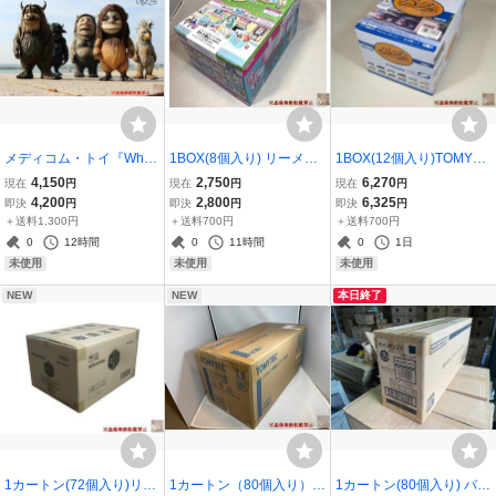
メディコム・トイ『Wher
1BOX(8個入り) リーメン
1BOX(12個入り)TOMYTE
e the Wild Things Are か
ト『初音ミクシリーズ ま
C『ザ・バスコレクション
4,150
2,750
6,270
現在
円
現在
円
現在
円
いじゅうたちのいるとこ
いにち39♪コンビニライ
第２９弾＜ミニバス編第
4,200
2,800
6,325
即決
円
即決
円
即決
円
ろ』5種セット☆新品未開
フ』新品未開封
４弾＞』★新品未開封★
＋送料1,300円
＋送料700円
＋送料700円
封
0
12時間
0
11時間
0
1日
未使用
未使用
未使用
NEW
NEW
本日終了
1カートン(72個入り)リー
1カートン（80個入り）T
1カートン(80個入り) バン