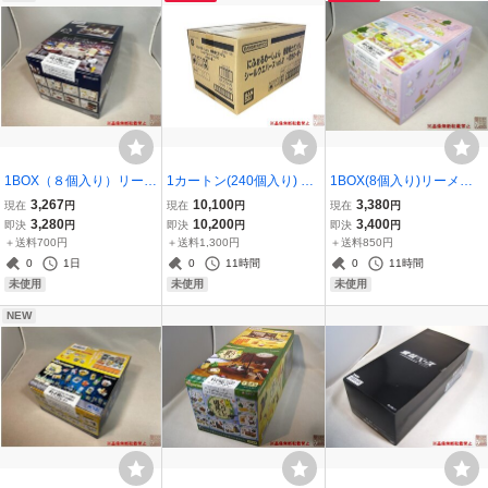
1BOX（８個入り）リーメ
1カートン(240個入り) バ
1BOX(8個入り)リーメン
ント『スヌーピーレスト
ンダイ『にふぉるめーし
ト『すみっコぐらし う
3,267
10,100
3,380
現在
円
現在
円
現在
円
ラン SNOOPY'S RESTA
ょん 機動戦士ガンダム シ
さぎマイスターのひみつ
3,280
10,200
3,400
即決
円
即決
円
即決
円
URANT』新品未開封
ールウエハースvol.2 ～閃
のガーデンパーティー』
＋送料700円
＋送料1,300円
＋送料850円
光の一撃～』新品未開封
★新品未開封★
0
1日
0
11時間
0
11時間
未使用
未使用
未使用
NEW