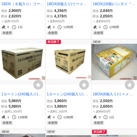
1BOX（８個入り）リーメ
1BOX(8個入り)リーメン
1BOX(18個)バンダイ『食
ント『ぷちサンプルLight
ト『大正 くらしの道具
玩ベース』★新品未開封
2,900
4,356
2,040
現在
円
現在
円
現在
円
コンビニで晩酌』新品
たち』★新品未開封★
★
2,920
4,378
2,050
即決
円
即決
円
即決
円
未開封
＋送料700円
＋送料850円
＋送料850円
0
1日
0
12時間
0
12時間
未使用
未使用
未使用
本日終了
NEW
1カートン(240個入り)バ
1カートン(240個入り) バ
1BOX(8個入り)リーメン
ンダイ『ジョジョの奇妙
ンダイ『【推しの子】ウ
ト『ON AIR! すみっコぐ
5,960
3,960
2,550
現在
円
現在
円
現在
円
な冒険 ストーンオーシャ
エハース2』新品未開封
らしCH』★新品未開封★
5,980
3,980
2,600
即決
円
即決
円
即決
円
ン ウエハース』★新品
＋送料1,300円
＋送料1,300円
＋送料850円
未開封★
1
12時間
0
12時間
0
1日
未使用
未使用
未使用
NEW
NEW
本日終了