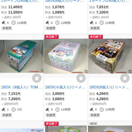
1カートン(240個入り)バ
1BOX(6個入り)リーメン
1カートン(240個入り) バ
ンダイ『ウマ娘プリティ
ト『SHAMAN KING ち
ンダイ『にふぉるめーし
11,400
1,078
7,051
現在
円
現在
円
現在
円
ダービー ツインウエハ
っちぇえコレクション』
ょん BLEACHシールウエ
11,500
1,089
7,100
即決
円
即決
円
即決
円
ース4R』★新品未開封★
★新品未開封★
ハース』新品未開封
＋送料1,300円
＋送料700円
＋送料1,300円
0
11時間
0
12時間
0
11時間
未使用
未使用
未使用
本日終了
本日終了
1BOX（8個入り）TOMYT
1BOX(８個入り)リーメン
1BOX(8個入り) リーメン
EC『ＧＪ！はたらくのり
ト『LittleTwinStars キラ
ト『銘酒専門 富士丸酒店
7,151
3,060
4,260
現在
円
現在
円
現在
円
もの百景 002 未来を築く
キラゆめいろバスタイム
～もう1杯～』新品未開封
7,200
3,080
4,280
即決
円
即決
円
即決
円
建設現場』★新品未開封
』★新品未開封★
＋送料850円
＋送料700円
＋送料850円
★
1
1日
0
11時間
0
12時間
未使用
未使用
未使用
本日終了
NEW