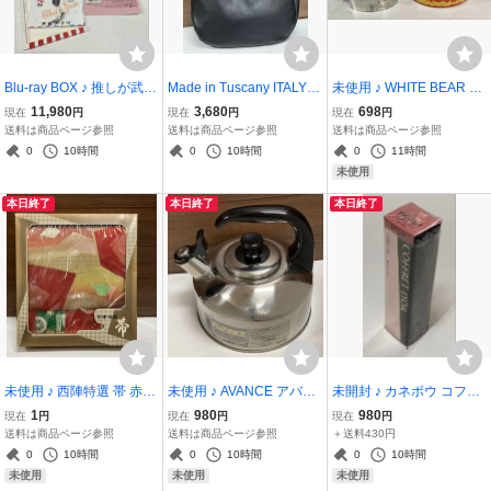
Blu-ray BOX ♪ 推しが武道
Made in Tuscany ITALY ♪
未使用 ♪ WHITE BEAR FL
館いってくれたら死ぬ コ
レザー トートバッグ ショ
AME 固形燃料 160g ゴト
11,980
3,680
698
現在
円
現在
円
現在
円
ミックス 第8.5巻 実写 初
ルダーバッグ 本革 ブラッ
ク付 登山・キャンプ・
送料は商品ページ参照
送料は商品ページ参照
送料は商品ページ参照
回限定特典 松村沙友理 ブ
ク 黒 革 バッグ
アウトドア 約1時間燃焼
0
10時間
0
10時間
0
11時間
ルーレイ
未使用
本日終了
本日終了
本日終了
未使用 ♪ 西陣特選 帯 赤系
未使用 ♪ AVANCE アバン
未開封 ♪ カネボウ コフレ
朱色
ス 蓋付き 笛吹きケットル
ドール プレミアムステイ
1
980
980
現在
円
現在
円
現在
円
3.0L ステンレス鋼 ケトル
ルージュ PK-301 口紅 3.9
送料は商品ページ参照
送料は商品ページ参照
＋送料430円
やかん パール金属
g ピンク系
0
10時間
0
10時間
0
10時間
未使用
未使用
未使用