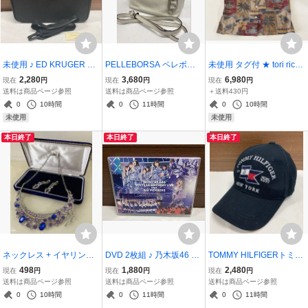
未使用 ♪ ED KRUGER エ
PELLEBORSA ペレボル
未使用 タグ付 ★ tori richa
ドクルーガー ビジネスバ
サ ♪ レザー 2WAYバッグ
rd トリリチャード アロハ
2,280
3,680
6,980
現在
円
現在
円
現在
円
ッグ ブリーフケース ショ
ハンドバッグ ショルダー
シャツ Sサイズ 魚 ウミガ
送料は商品ページ参照
送料は商品ページ参照
＋送料430円
ルダー付 2WAY ブラック
バッグ 本革 ホワイト系 美
メ
0
10時間
0
11時間
0
10時間
黒 ナイロン
品
未使用
未使用
本日終了
本日終了
本日終了
ネックレス + イヤリング
DVD 2枚組 ♪ 乃木坂46 9t
TOMMY HILFIGERトミ
2点セット ★ パーティ ダ
h YEAR BIRTHDAY LIVE
ー・ヒルフィガ－ ♪ キャ
498
1,880
2,480
現在
円
現在
円
現在
円
ンス 舞台衣装 ラインスト
2021.5.9 / 3rd MEMBERS
ップ CAP 野球帽 フリー
送料は商品ページ参照
送料は商品ページ参照
送料は商品ページ参照
ーン ブルー×パープル×ピ
サイズ 綿100％ ブラック
0
10時間
0
11時間
0
11時間
ンク×シルバー