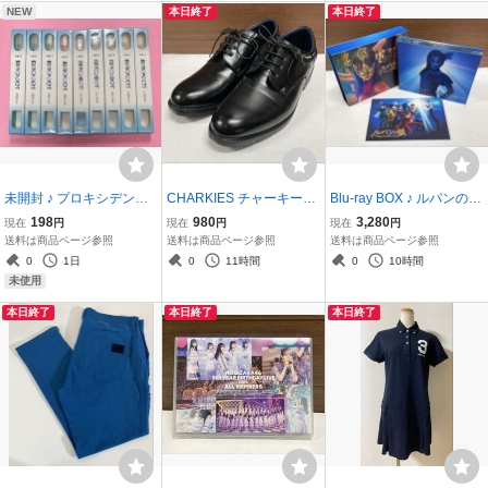
NEW
本日終了
本日終了
未開封 ♪ プロキシデント
CHARKIES チャーキーズ
Blu-ray BOX ♪ ルパンの娘
歯ブラシ #611 22TUFT 9.
♪ ビジネスシューズ 28cm
深田恭子 瀬戸康史 他 ブル
198
980
3,280
現在
円
現在
円
現在
円
0mm ミディアム 9本セッ
ブラック 紐靴 紳士靴 メン
ーレイ
送料は商品ページ参照
送料は商品ページ参照
送料は商品ページ参照
ト
ズ
0
1日
0
11時間
0
10時間
未使用
本日終了
本日終了
本日終了