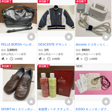
本日終了
本日終了
本日終了
PELLE BORSA ペレボル
DESCENTE デサント ★
docomo ドコモ ♪ らくら
サ ♪ 大容量 レザー 2WAY
ジップアップ トラックジ
くスマートフォン 純正 卓
3,980
1
980
現在
円
現在
円
現在
円
ハンドバッグ ショルダー
ャケット ウィンドブレー
上ホルダ F46 + ACアダプ
送料は商品ページ参照
送料は商品ページ参照
送料は商品ページ参照
バッグ ブラック 黒 本革
カー ジャンパー ブルゾン
タ 05 2点セット
0
10時間
0
10時間
0
11時間
アウター 上着 Mサイズ
本日終了
本日終了
NEW
SPORT Hi ♪ スリッポン
未使用 ♪ ヘナ ナチュラル
KISSO キッソオ ♪ ダブル