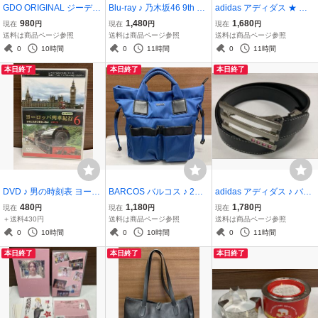
GDO ORIGINAL ジーディ
Blu-ray ♪ 乃木坂46 9th YE
adidas アディダス ★ 半
ーオー オリジナル ★ パン
AR BIRTHDAY LIVE DAY
袖 ワンピース チュニック
980
1,480
1,680
現在
円
現在
円
現在
円
ツ サイズ7 ブルー系 スト
1 ALL MEMBER ブルーレ
ネイビー系 ストレッチ素
送料は商品ページ参照
送料は商品ページ参照
送料は商品ページ参照
レッチ素材 ボトムス ズボ
イ
材 ゴルフ
0
10時間
0
11時間
0
11時間
ン ゴルフウエア メンズ
本日終了
本日終了
本日終了
DVD ♪ 男の時刻表 ヨーロ
BARCOS バルコス ♪ 2wa
adidas アディダス ♪ バッ
ッパ列車紀行 6 古城と名
y リュックサック ハンド
クル ベルト ブラック シル
480
1,180
1,780
現在
円
現在
円
現在
円
作の舞台に遊ぶ イギリス
バッグ ナイロン レザー ブ
バー ピンクラインストー
＋送料430円
送料は商品ページ参照
送料は商品ページ参照
ルー リュック サック ショ
ン
0
10時間
0
10時間
0
11時間
ルダー 斜め掛け
本日終了
本日終了
本日終了