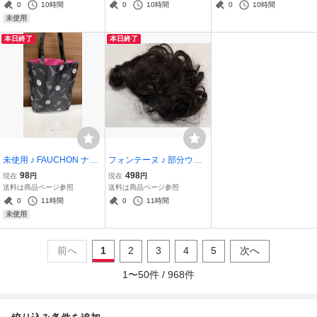
白
怖に変わる! ! 美品
0
10時間
0
10時間
0
10時間
未使用
本日終了
本日終了
未使用 ♪ FAUCHON ナイ
フォンテーヌ ♪ 部分ウィ
ロン エコバッグ トートバ
ッグ ウィッグ トップピー
98
498
現在
円
現在
円
ッグ ハンドバッグ ブラッ
ス 黒髪 かつら
送料は商品ページ参照
送料は商品ページ参照
ク×ピンク 高島屋百貨店
0
11時間
0
11時間
（管理6）
未使用
前へ
1
2
3
4
5
次へ
1
〜
50
件 /
968
件