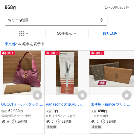
968
1
〜
50
件/
968
件
件
おすすめ順
50件表示
絞り込み
東京都
への送料を表示中
本日終了
本日終了
本日終了
GUCCI オールドグッチ ♪
Panasonic 未使用♪ カー
未使用 ♪ prince プリンス
正規品 ワンショルダー レ
ル アイロン 26mm ionity
レザー 長財布 札入れ ブラ
62,980
1
498
現在
円
現在
円
現在
円
ザー 本革 ジャッキー シマ
イオニティ EH-HT12-W
ウン系 本革 箱入 約19.5×
送料は商品ページ参照
送料は商品ページ参照
＋送料600円
ショルダーバッグ バーガ
ダブルマイナスイオン ヘ
10cm
0
10時間
0
11時間
0
11時間
ンディ ハンドバッグ 革 保
アアイロン パナソニック
未使用
未使用
存袋付
（管理36）