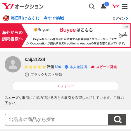
i
毎日引けるくじ 今すぐ挑戦
ログイン
kaija1234
評価
694
本人確認済
スピード発送
ブラックリスト登録
＋フォロー
スムーズな取引にご協力頂ける方との取引を希望し出品しています。ご協力
下さい。