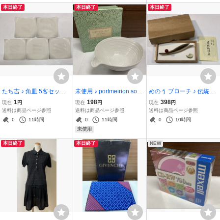
本日終了
本日終了
本日終了
たち吉 ♪ 角皿 5客セット
未使用 ♪ portmeirion soph
めのう ブローチ ♪ 伝統工
約9.8×9.8cm 菓子皿 取り
ie conran ボウル Pouring
芸 特産 若狭 瑪瑙 木箱入
1
198
398
現在
円
現在
円
現在
円
皿 白
Bowl ポアリングボウル 注
メノウ
送料は商品ページ参照
送料は商品ページ参照
送料は商品ページ参照
ぎ口がついたボウル
0
11時間
0
11時間
0
10時間
未使用
本日終了
本日終了
NEW