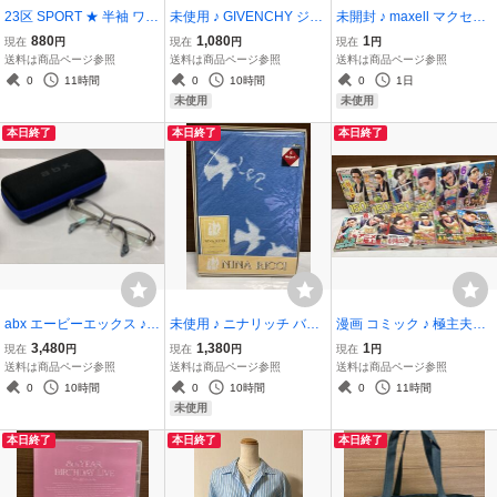
23区 SPORT ★ 半袖 ワン
未使用 ♪ GIVENCHY ジバ
未開封 ♪ maxell マクセル
ピース M～Lサイズ チュ
ンシイ バスタオル ブルー
CD-RW 700MB 5枚パッ
880
1,080
1
現在
円
現在
円
現在
円
ニック ブラック×水玉 ス
系 ジバンシー
ク CD RW
送料は商品ページ参照
送料は商品ページ参照
送料は商品ページ参照
トレッチ素材 ゴルフ
0
11時間
0
10時間
0
1日
未使用
未使用
本日終了
本日終了
本日終了
abx エービーエックス ♪
未使用 ♪ ニナリッチ バス
漫画 コミック ♪ 極主夫道
美品 サングラス ケース付
タオル ブルー系
1～12巻 12冊セット TSU
3,480
1,380
1
現在
円
現在
円
現在
円
フレーム：シルバー ハー
TAYA購入カード3枚付 帯
送料は商品ページ参照
送料は商品ページ参照
送料は商品ページ参照
フリム 眼鏡 めがね (管理2
付 初版有
0
10時間
0
10時間
0
11時間
0）
未使用
本日終了
本日終了
本日終了