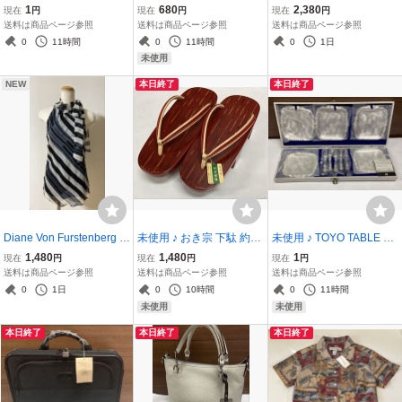
紐靴 幅広 婦人靴 24cm E
ハーブ シャンプー コンデ
リング ネックレス ペンダ
1
680
2,380
現在
円
現在
円
現在
円
EE 茶 ブラウン ウォーキ
ィショナー 300ml 2点セ
ント メガネホルダー 保存
送料は商品ページ参照
送料は商品ページ参照
送料は商品ページ参照
ングシューズ
ット
袋付
0
11時間
0
11時間
0
1日
未使用
NEW
本日終了
本日終了
Diane Von Furstenberg ダ
未使用 ♪ おき宗 下駄 約23
未使用 ♪ TOYO TABLE W
イアンフォンファステン
cm 高さ5cm 和装小物
ARE ケーキ皿 フォーク 5
1,480
1,480
1
現在
円
現在
円
現在
円
バーグ ★ ノースリーブ ト
客セット シルバー ステン
送料は商品ページ参照
送料は商品ページ参照
送料は商品ページ参照
ップス ブラック系 リボン
レス
0
1日
0
10時間
0
11時間
シルク
未使用
未使用
本日終了
本日終了
本日終了