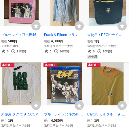
ブルーレイ ♪ 乃木坂46 8t
Frank & Eileen フランク
未使用 ♪ PECK ナイロン
h YEAR BIRTHDAY LIVE
アンドアイリーン ★ 長袖
トートバッグ エコバッグ
580
4,380
1
現在
円
現在
円
現在
円
Day3 美品 Blu-ray
シャツ ブルー系 ストライ
ハンドバッグ 口部分きん
＋送料600円
送料は商品ページ参照
送料は商品ページ参照
プ サイズS ブラウス
ちゃく型 ブラック×イエ
0
11時間
0
10時間
0
10時間
ロー 高島屋百貨店 （管理
未使用
31）
本日終了
本日終了
本日終了
未使用 タグ付 ★ SCOMM
ブルーレイ ♪ 北斗の拳 一
CalCru カルクルー ★ ボ
ESSA スコメッサ 半袖 T
挙見Blu-ray 第四部最終章
ーダー Tシャツ Lサイズ
1
4,080
1
現在
円
現在
円
現在
円
シャツ Mサイズ ホワイト
ラオウ死すべし! 伝説が恐
半袖 オレンジ×黄緑
送料は商品ページ参照
送料は商品ページ参照
送料は商品ページ参照