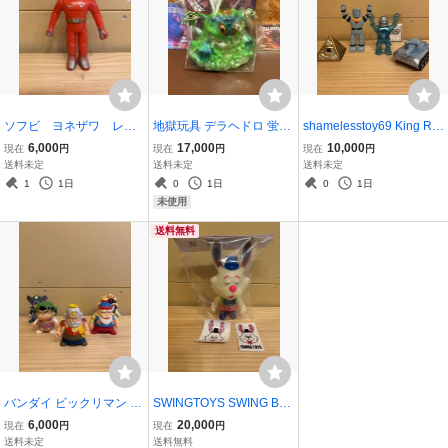
ソフビ ヨネザワ レッ
地獄玩具 デラヘドロ 蛍光
shamelesstoy69 King Ro
ドバロン マルサン ブル
グリDELAHEDORO ソフ
bo VS MechaGorilla 廣田
6,000
17,000
10,000
現在
円
現在
円
現在
円
マァク 当時物 レトロ
ビ （zigoKugang インデ
彩玩所 リアルヘッド
送料未定
送料未定
送料未定
ィーズ フィギュア
真頭玩具 realxhead R
1
1日
0
1日
0
1日
EAL HEAD izumonster zo
未使用
llmen hxs nagnagnag
送料無料
バンダイ ビックリマン フ
SWINGTOYS SWING BU
ィギュア スーパーゼウス
NNY ソフビ ビッグスイン
6,000
20,000
現在
円
現在
円
スーパーデビル シャーマ
グバニー 検) izumonster
送料未定
送料無料