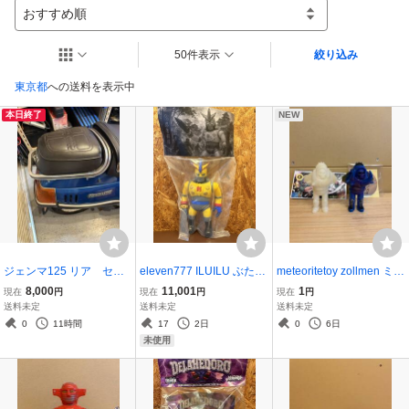
おすすめ順
50件表示
絞り込み
東京都
への送料を表示中
本日終了
NEW
ジェンマ125 リア セカ
eleven777 ILUILU ぶたの
meteoritetoy zollmen ミニ
ンド シート
はなzollmen ブルマァク
CRUSHER ソフビ sofvi
8,000
11,001
1
現在
円
現在
円
現在
円
UZUMARK スーフェス IZ
ゾルメン 廣田彩玩所 リア
送料未定
送料未定
送料未定
UMONSTERエレガブhxs
ルヘッド 真頭玩具 REA
0
11時間
17
2日
0
6日
リアルヘッドrealhead真
L HEAD izumonster nagn
未使用
頭玩具 M1号 廣田彩玩所
agnag