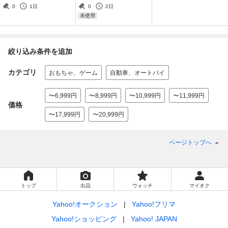
ンカーン ヤマト王子 ソフ
HxS nagnagnag 廣田彩玩
0
1日
0
2日
ビ 人形 当時物 BANDAI
所 uzumark realhead かっ
未使用
こわらい雑貨
絞り込み条件を追加
カテゴリ
おもちゃ、ゲーム
自動車、オートバイ
〜6,999円
〜8,999円
〜10,999円
〜11,999円
価格
〜17,999円
〜20,999円
ページトップへ
トップ
出品
ウォッチ
マイオク
Yahoo!オークション
Yahoo!フリマ
Yahoo!ショッピング
Yahoo! JAPAN