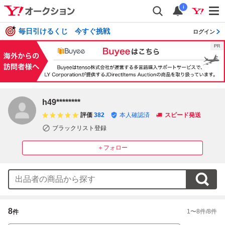
i
毎日引けるくじ 今すぐ挑戦
ログイン
h49********
評価
382
本人確認済
スピード発送
ブラックリスト登録
＋フォロー
8
1
〜
8
件/
8
件
件