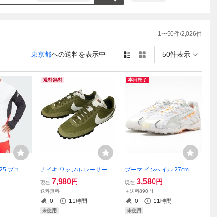
れに間違いがある場合がござい
じような対応がご希望の方はご
品、交換は行っておりませんノ
1
〜
50
件/
2,026
件
ど、説明文をよくお読みいただ
東京都
への送料を表示中
50件表示
送料無料
本日終了
25 プロ ト
ナイキ ワッフル レーサー 27
プーマ インへイル 27cm 定
 Mサイズ
cm 定価12430円 オリーブ/コ
価16500円 ホワイト/オレン
7,980
3,580
円
円
現在
現在
ホワイト/ブラ
コナッツミルク WAFFLE RA
ジ 白 INHALE スニーカー
送料無料
＋送料890円
黒 赤 サッカ
CER スニーカー
0
11時間
0
11時間
未使用
未使用