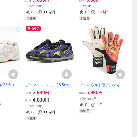
現在
現在
ホワイト/ブラ
ールド/グリーン WAFFLE RA
ロー 青 黄色 CORTEZ TXT カ
＋送料890円
＋送料890円
黒 赤 サッカ
CER スニーカー
ジュアルシューズ スニーカ
0
11時間
0
11時間
ー
未使用
未使用
本日終了
23.5cm 定
プーマ インへイル 26.5cm 定
プーマ ウルトラアルティメ
ワイト/オレン
価16500円 パープル/イエロ
ット 1 NC サッカーキーパー
3,980
5,980
円
円
現在
現在
 スニーカー
ー ムラサキ 黄色 INHALE ス
グローブ 7号 定価16500円
＋送料890円
4,000
円
即決
ニーカー
コーラル ULTRA ULTIMATE
間
0
1日
＋送料890円
GKグローブ ゴールキーパー
未使用
0
11時間
未使用