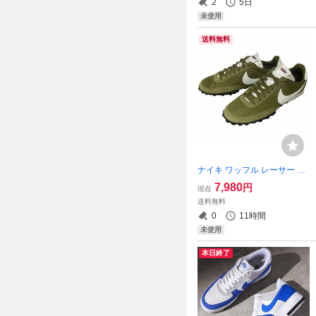
2
5日
未使用
送料無料
ナイキ ワッフル レーサー 28
cm 定価12430円 オリーブ/コ
7,980
円
現在
コナッツミルク WAFFLE RA
送料無料
CER スニーカー
0
11時間
未使用
本日終了