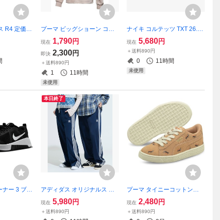
 R4 定価2
プーマ ビッグショーン コラ
ナイキ コルテッツ TXT 26.5c
m セイル/ライ
ボ プルオーバーフーディー
m 定価12430円 ブルー/イエ
1,790
5,680
円
円
現在
現在
ノワール W
USサイズM (日本サイズL相
ロー 青 黄色 CORTEZ TXT カ
＋送料890円
2,300
円
即決
ィース スニー
当) 定価9900円 ピンク BIG S
ジュアルシューズ スニーカ
間
0
11時間
＋送料890円
EAN スウェット ベロア
ー
未使用
1
11時間
未使用
本日終了
ーナー 3 ブラ
アディダス オリジナルス ア
プーマ タイニーコットンズ
 26.5cm
ディカラー クラシックス フ
コラボ スエード プレスクー
5,980
2,480
円
円
現在
現在
3 メンズ スニ
ァイヤーバード トラックパ
ル 20.5cm 2.5C ダスティー
＋送料890円
＋送料890円
ングシュー
ンツ 2XLサイズ 定価12100
コーラル Suede TINY PS キ