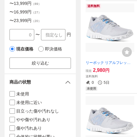
〜
13,999
円
（
89
）
送料無料
〜
16,999
円
（
27
）
〜
23,999
円
（
20
）
〜
円
現在価格
即決価格
リーボック リアルフレック
絞り込む
ス トレイン 5.0 グレー/ブル
2,980
円
現在
ー 24.5cm Reebok REALFLE
送料無料
X TRAIN 5.0 レディース トレ
商品の状態
0
5日
ーニング
未使用
未使用
未使用に近い
目立った傷や汚れなし
やや傷や汚れあり
傷や汚れあり
全体的に状態が悪い