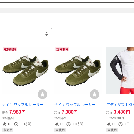
定価表示に関しまして調べて掲載しておりますが、ま
ますご了承ください。

消費税の掛からない個人出品となりますのでお店と同
入札をお控えくださいますようお願いいたします、返
ークレームノーリターンとなります、上記ご理解のほ
きご入札くださいませ
送料無料
送料無料
ナイキ ワッフル レーサー 27.
ナイキ ワッフル レーサー 29
アディダス TIRO
5cm 定価12430円 オリーブ/
cm 定価12430円 オリーブ/コ
レーニングトップ
7,980
7,980
3,480
円
円
円
現在
現在
現在
ココナッツミルク WAFFLE
コナッツミルク WAFFLE RA
定価13200円 
送料無料
送料無料
＋送料890円
RACER スニーカー
CER スニーカー
ック/レッド 白 
0
11時間
0
11時間
0
1日
ー 長袖
未使用
未使用
未使用