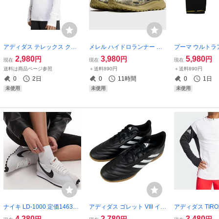
アディダス テレックス クラ
メレル ハイドロランナー ME
プーマ ウルトラ
イマクール ロングスリーブ T
NS：24cm (USA：6M) 定価1
ットハイブリッド
2,980
3,980
5,980
円
円
円
現在
現在
現在
シャツ Mサイズ 定価8800円
2100円 フォレストナイト M
キーパーグローブ
送料は商品ページ参照
＋送料890円
＋送料890円
ホワイト 白 長袖 トレラン ト
ERRELL HYDRO RUNNER
ー/ブラック ULTR
0
2日
0
11時間
0
1日
レイルランニング
X RCI アウトドア アクティビ
E GKグローブ 
未使用
未使用
未使用
ティ
ー
ナイキ LD-1000 定価14630
アディダス ゴレット VIII イン
アディダス TIRO
円 24.5cm サミットホワイト/
ドア 27cm ブラック/ホワイ
レーニングトップ
4,280
2,780
3,480
円
円
円