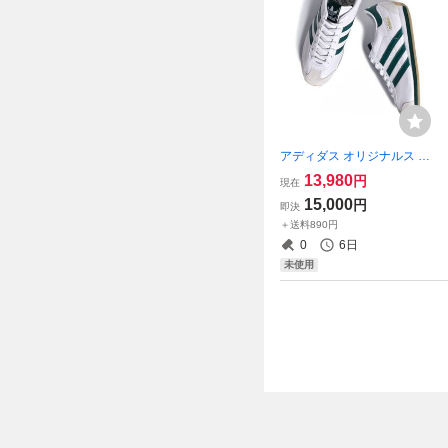
アディダス オリジナルス カ
ントリー ジャパン 27.5cm ホ
13,980
円
現在
ワイト/グリーン 白 緑 COUN
15,000
円
即決
TRY JAPAN 天然皮革 レザー
＋送料890円
復刻 スニーカー
0
6日
未使用