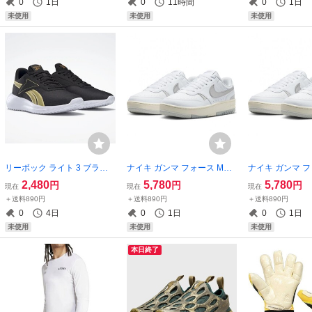
0
1日
0
11時間
0
1日
ック IVY PARK ユニセックス
ズ ジム
未使用
未使用
未使用
リーボック ライト 3 ブラッ
ナイキ ガンマ フォース MEN
ナイキ ガンマ フ
ク/ゴールド 黒 23.5cm Reeb
S:25.5cm ホワイト/メタリッ
S:25cm ホワイ
2,480
5,780
5,780
円
円
円
現在
現在
現在
ok LITE 3.0 レディース ラン
クシルバー 白 銀色 WMNS G
シルバー 白 銀色 
＋送料890円
＋送料890円
＋送料890円
ニング 軽量 スニーカー
AMMA FORCE スニーカー
MMA FORCE 
0
4日
0
1日
0
1日
未使用
未使用
未使用
本日終了