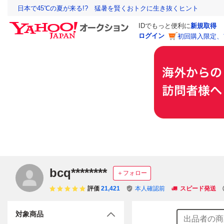
日本で45℃の夏が来る!? 猛暑を賢くおトクに生き抜くヒント
IDでもっと便利に
新規取得
ログイン
初回購入限定、
bcq********
＋フォロー
評価
21,421
本人確認前
スピード発送
対象商品