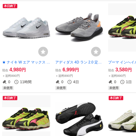
本日終了
★ ナイキ W エア マックス ビ
アディダス 4D ラン 2.0 定価
プーマ インへイル
ア MENS:27cm ホワイト 白
30800円 28.5cm グレー/オレ
価16500円 イ
4,980
6,999
3,580
円
円
円
現在
現在
現在
WMNS AIR MAX BIA スニー
ンジ ZX9000 4D Run 2.0 ラ
黄色 INHALE 
＋送料890円
＋送料890円
＋送料890円
カー IF2628-100
ンニングシューズ
0
11時間
0
4日
0
1日
未使用
未使用
未使用
本日終了
本日終了