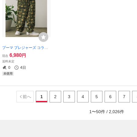
プーマ プレジャーズ コラボ
ウーブン カーゴパンツ USサ
6,980
円
現在
イズXS (S相当) 定価23100円
送料未定
カーキ PLEASURES
0
4日
未使用
前へ
1
2
3
4
5
6
7
1
〜
50
件 /
2,026
件