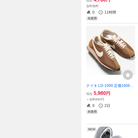
現在
ンツ W36 ブラウン 茶色 ジッ
送料無料
プフライ ストレッチ 00505-
0
11時間
3002
未使用
ナイキ LD-1000 定価16060
円 26.5cm ブラウン/ベージュ
5,980
円
現在
茶色 メンズ レトロ スニーカ
＋送料890円
ー
0
2日
未使用
NEW