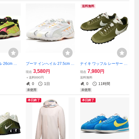
送料無料
 26cm 定
プーマ インへイル 27.5cm 定
ナイキ ワッフル レーサー 26.
エロー/ピンク
価16500円 ホワイト/オレン
5cm 定価12430円 オリーブ/
3,580
7,980
円
円
現在
現在
スニーカー
ジ 白 INHALE スニーカー
ココナッツミルク WAFFLE
＋送料890円
送料無料
RACER スニーカー
0
1日
0
11時間
未使用
未使用
本日終了
本日終了