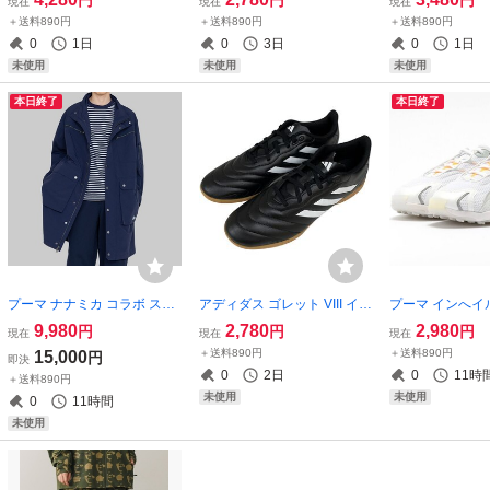
現在
現在
現在
ブラック レトロ スニーカー
ト 黒 白 GOLETTO VIII IN フ
定価13200円 
＋送料890円
＋送料890円
＋送料890円
ットサルシューズ
ック/レッド 白 
0
1日
0
3日
0
1日
ー 長袖
未使用
未使用
未使用
本日終了
本日終了
プーマ ナナミカ コラボ スタ
アディダス ゴレット VIII イン
プーマ インへイル 
ンドカラー ウーブン コート
ドア 27.5cm ブラック/ホワイ
価16500円 ホ
9,980
2,780
2,980
円
円
円
現在
現在
現在
USサイズM (L相当) 定価528
ト 黒 白 GOLETTO VIII IN フ
ジ 白 INHALE
＋送料890円
＋送料890円
15,000
円
即決
00円 ネイビー nanamica カ
ットサルシューズ
0
2日
0
11時
＋送料890円
ーゴ ナイロン ジャケット
未使用
未使用
0
11時間
未使用