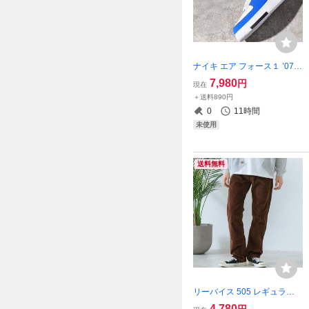
ナイキ エア フォース１ ’07 L
V8 定価14300円 28cm ホワ
7,980
円
現在
イト/ブルー 白 青 AIR FORC
＋送料890円
E 1 ’07 LV8 スニーカー AF1
0
11時間
未使用
送料無料
リーバイス 505 レギュラー
ストレート コーデュロイ パ
4,780
円