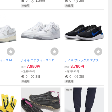
0
11時間
0
2日
円 ネイビー ジャージ 3本線
ッズ スニーカー TINYCOTTO
未使用
未使用
NS
ォース MEN
ナイキ エアフォース 1 ロー
ナイキ フレックス エクスペ
ト/メタリック
ユニティ 27.5cm 定価15400
リエンス ラン 12 ブラック/ブ
7,980
3,780
円
円
現在
現在
WMNS GA
円 ホワイト/シルバー 白 AIR
ルー 黒 青 26cm FLEX EXPE
＋送料890円
＋送料890円
スニーカー
FORCE 1 LOW UNITY スニ
RIENCE RN 12 ランニング
0
2日
0
2日
ーカー
トレーニング
未使用
未使用
NEW