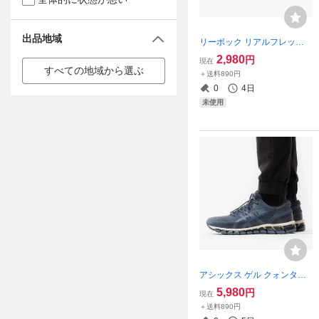
出品地域
リーボック リアルフレック
ス トレイン 5.0 グレー/ブル
2,980
円
現在
ー 24.5cm Reebok REALFLE
すべての地域から選ぶ
＋送料890円
X TRAIN 5.0 レディース トレ
0
4日
ーニング
未使用
アシックス ゲル クォンタム
360 4 ブルー系 28cm 定価19
5,980
円
現在
800円 ASICS GEL-QUANTU
＋送料890円
M 360 4 ランニング