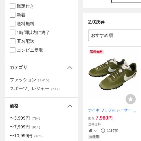
鑑定付き
新着
2,026
件
送料無料
1時間以内に終了
おすすめ順
匿名配送
コンビニ受取
送料無料
カテゴリ
ファッション
（
1,415
）
スポーツ、レジャー
（
611
）
価格
ナイキ ワッフル レーサー 26
cm 定価12430円 オリーブ/コ
7,980
円
〜
3,999
円
現在
（
794
）
コナッツミルク WAFFLE RA
送料無料
〜
7,999
円
CER スニーカー
（
914
）
0
11時間
〜
10,999
円
（
182
）
未使用