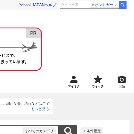
Yahoo! JAPAN
ヘルプ
ボンドガール
マイオク
ウォッチ
出品
し、細かな傷、汚れなどはご了
もっと見る
ージなどある場合がございま
ものが中にはございます、

しも出来かねますので慎重なご
すべてのカテゴリ
＋条件指定