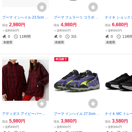
プーマ インへイル 23.5cm 定
プーマ フェラーリ コラボ SF
ナイキ ショックス
価16500円 イエロー/ピンク
フューチャーキャット OG 26
6730円 23.5c
2,980
4,980
6,680
円
円
円
現在
現在
現在
黄色 INHALE スニーカー
cm ブラック 黒 Ferrari SF Fu
トイエロー/オフ
＋送料890円
＋送料890円
＋送料890円
ture Cat OG ドライビングシ
SHOX R4 レデ
0
11時間
0
3日
0
11時
ューズ
カー Y2K
未使用
未使用
未使用
本日終了
アディダス アイビーパーク
プーマ インへイル 27.5cm 定
ナイキ MC トレ
ハーフジップ ウインドブレ
価16500円 パープル/イエロ
ック/ホワイト 黒 白
5,980
3,980
3,580
円
円
円
現在
現在
現在
ーカー Oサイズ 定価20000円
ー ムラサキ 黄色 INHALE ス
MC TRAINER 
＋送料890円
＋送料890円
＋送料890円
スネークスキン レッド/ブラ
ニーカー
ーカー トレーニ