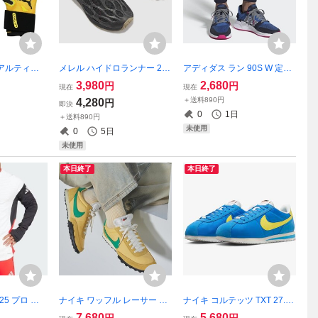
アルティメ
メレル ハイドロランナー 25c
アディダス ラン 90S W 定価
 サッカー
m 定価12100円 ブラック 黒
8778円 24.5cm ブルー/グレ
3,980
2,680
円
円
現在
現在
 9号 イエロ
MERRELL HYDRO RUNNE
ー RUN 90S W レディース
＋送料890円
4,280
円
即決
A ULTIMAT
R レディース アウトドア ア
ランニングシューズ
0
1日
＋送料890円
ゴールキーパ
クティビティ シューズ
未使用
0
5日
未使用
本日終了
本日終了
25 プロ ト
ナイキ ワッフル レーサー 27
ナイキ コルテッツ TXT 27.5c
 XLサイズ
cm 定価12430円 トパーズゴ
m 定価12430円 ブルー/イエ
7,680
5,680
円
円