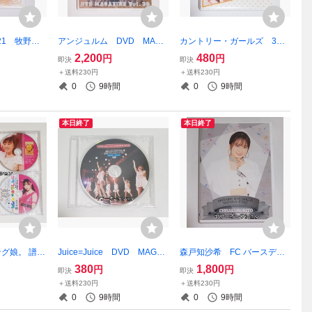
21 牧野真
アンジュルム DVD MAGA
カントリー・ガールズ 3周
FC バー
ZINE マガジン vol.31 vo
年記念 ライブ コンサー
2,200
480
円
円
即決
即決
2021 DV
l.36 アンジュル部 竹内朱
ト DVD ハロプロ 山木梨
＋送料230円
＋送料230円
莉 佐々木莉佳子 上國料萌衣
沙 森戸知沙希 梁川奈々
0
9時間
0
9時間
笠原桃奈 ハロプロ
美 船木結
本日終了
本日終了
ング娘。 譜久
Juice=Juice DVD MAGAZ
森戸知沙希 FC バースデー
 ソロ アング
INE マガジン vol.14 ハ
イベント DVD 2020 ハ
380
1,800
円
円
即決
即決
012 2013 カ
ロプロ 宮本佳林 植村あか
ロプロ モーニング娘。 カ
＋送料230円
＋送料230円
ター、ミチシ
り 段原瑠々 梁川奈々美
ントリーガールズ
0
9時間
0
9時間
ロプロ
【DVDのみ】