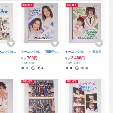
本日終了
本日終了
ーニング娘。
モーニング娘。 石田亜佑
モーニング娘。 生田衣梨
INE マガ
美 2021 FC バースデー イ
奈 山﨑愛生 2021 バー
700
2,480
円
円
即決
即決
 ハロプロ
ベント DVD ハロプロ
スデーイベント DVD ハロ
＋送料230円
＋送料230円
プロ
0
9時間
0
9時間
本日終了
本日終了