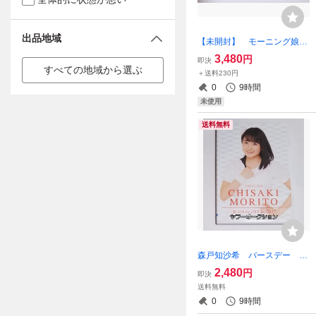
出品地域
【未開封】 モーニング娘。
24 生田衣梨奈 山﨑愛生
3,480
円
即決
バースデーイベント 2024
すべての地域から選ぶ
＋送料230円
DVD ハロプロ
0
9時間
未使用
送料無料
森戸知沙希 バースデー D
VD 2016 ハロプロ カン
2,480
円
即決
トリー・ガールズ モーニン
送料無料
グ娘。
0
9時間