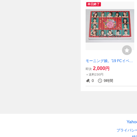
本日終了
モーニング娘。'19 FCイベン
ト プレモニ クリスマス DVD
2,000
円
即決
佐藤優樹 小田さくら 牧野真
＋送料230円
莉愛 加賀楓 森戸知沙希 北川
0
9時間
莉央 岡村ほまれ 山﨑愛生
Yah
プライバシ