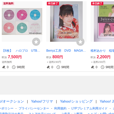
送料無料
本日終了
本日終了
【6枚】 ハロプロ UTB
Berryz工房 DVD MAGAZI
植村あかり 稲場
アップトゥボーイ スペシャ
NE マガジン vol.8 嗣永
バースデーイベ
7,500
800
2,200
円
円
円
即決
即決
即決
ルメイキング DVD vol.277
桃子 ハロプロ
1 DVD ハロプロ
送料無料
＋送料230円
＋送料230円
279 296 324 325 332 UTB
Juice カント
0
9時間
0
9時間
0
9時間
モーニング娘。 牧野真莉愛
ズ
など
oo!オークション
Yahoo!フリマ
Yahoo!ショッピング
Yahoo! 
ーポリシー
プライバシーセンター
利用規約
LYPプレミアム利用ガイド