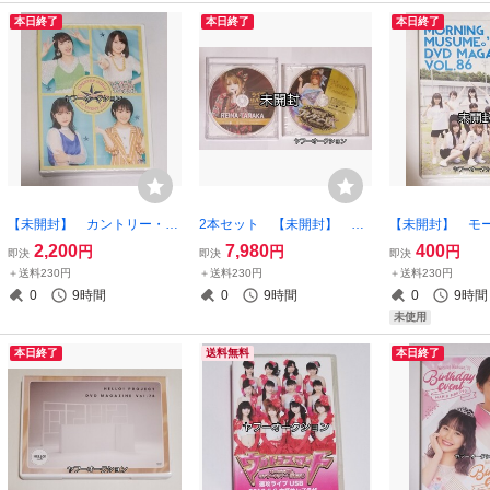
本日終了
本日終了
本日終了
【未開封】 カントリー・ガ
2本セット 【未開封】 モ
【未開封】 モ
ールズ FCイベント DVD
ーニング娘。 田中れいな
DVD MAGAZ
2,200
7,980
400
円
円
円
即決
即決
即決
2019 夏の大四角形 山
on ソロアングル DVD 2
ジン vol.86
＋送料230円
＋送料230円
＋送料230円
木梨沙 森戸知沙希 小関舞 船
010 2011 ライバルサバイ
0
9時間
0
9時間
0
9時間
木結 ハロプロ モーニング
バル ファンタジーDX ハ
未使用
娘。
ロプロ
本日終了
送料無料
本日終了