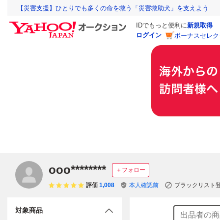
【災害支援】ひとりでも多くの命を救う「災害救助犬」を支えよう
IDでもっと便利に
新規取得
ログイン
ボーナスセレク
ooo********
＋フォロー
評価
1,008
本人確認前
ブラックリスト
対象商品