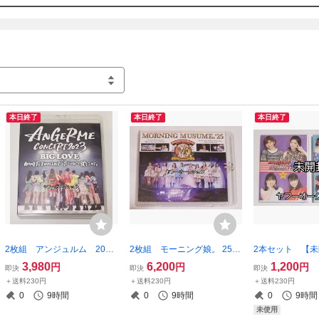
本日終了
本日終了
本日終了
2枚組 アンジュルム 2023
2枚組 モーニング娘。 25
2本セット 【未
BIG LOVE 竹内朱莉 卒
コンサート ブルーレイ 20
ジュルム FCイ
3,980
6,200
1,200
円
円
円
即決
即決
即決
業コンサート 卒コン 横浜
25 羽賀朱音 横山玲奈 横
メリカパーティ
＋送料230円
＋送料230円
＋送料230円
アリーナ ハロプロ ブルー
浜アリーナ ハロプロ
2016 DVD 
0
9時間
0
9時間
0
9時間
レイ
内朱莉
未使用