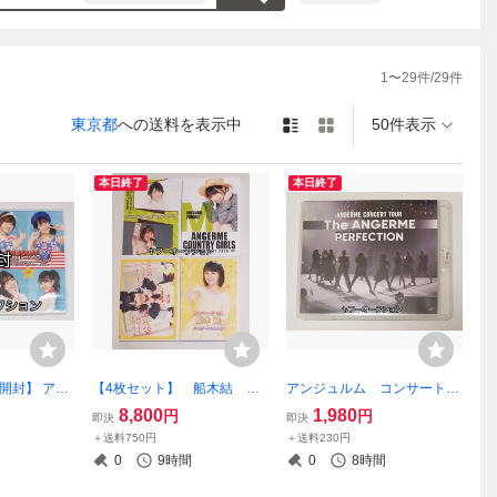
1
〜
29
件/
29
件
東京都
への送料を表示中
50件表示
本日終了
本日終了
開封】 アン
【4枚セット】 船木結 バ
アンジュルム コンサート
ベント ア
ースデー イベント DVD 2
ブルーレイ 2022 PERFE
8,800
1,980
円
円
即決
即決
ークワッド
016 2017 2018 2019
CTION 武道館 ハロプロ
＋送料750円
＋送料230円
ハロプロ 竹
ハロプロ アンジュルム カ
0
9時間
0
8時間
ントリー・ガールズ