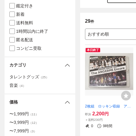
鑑定付き
新着
29
件
送料無料
1時間以内に終了
おすすめ順
匿名配送
コンビニ受取
本日終了
カテゴリ
タレントグッズ
（
25
）
音楽
（
4
）
価格
2枚組 ロッキン収録 アン
ジュルム コンサート ブル
2,200
円
〜
1,999
円
即決
（
11
）
ーレイ 2022 ハロプロ
＋送料230円
〜
3,999
円
（
12
）
0
9時間
〜
7,999
円
（
3
）