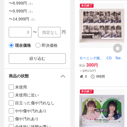
〜
8,999
円
（
1
）
本日終了
〜
9,999
円
（
1
）
〜
14,999
円
（
1
）
〜
円
現在価格
即決価格
モーニング娘。 CD Teen
絞り込む
age Solution/よしよししてほ
300
円
即決
しいの/ビートの惑星 初回
＋送料230円
生産限定盤SP1
商品の状態
0
9時間
未使用
本日終了
未使用に近い
目立った傷や汚れなし
やや傷や汚れあり
傷や汚れあり
全体的に状態が悪い