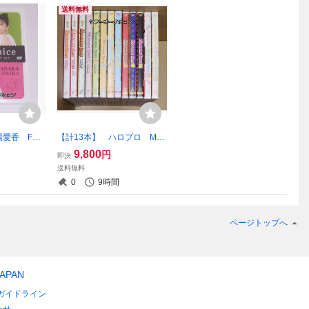
送料無料
愛香 FC
【計13本】 ハロプロ MO
ント 202
RNING DAYS DVD vol.
9,800
円
即決
 Juice=
1～12 モーニング娘。 道重
送料無料
リー・ガール
さゆみ 田中れいな 亀井絵里
0
9時間
譜久村聖 生田衣梨奈 鞘師里
保
ページトップへ
JAPAN
ガイドライン