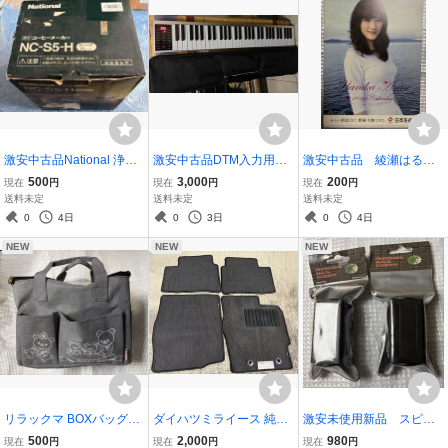
激安中古品National 浄水
激安中古品DTM入力用キ
激安中古品 綾瀬はるか2
コーヒーメーカー NC-S5-
ーボードソフトケース付
014年カレンダー日本生命
500
3,000
200
現在
円
現在
円
現在
円
H ディープグレー
属
非売品
送料未定
送料未定
送料未定
0
4日
0
3日
0
4日
NEW
NEW
NEW
リラックマ BOXバッグ＆
ダイハツミライース 純正
激安未使用新品 スピコ
小さな紙袋多数
フロアマット 1台分 室内
ン接続用アダプター
500
2,000
980
現在
円
現在
円
現在
円