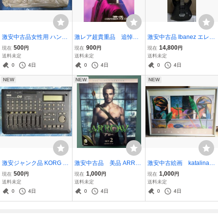
激安中古品女性用 ハンド
激レア超貴重品 追悼
激安中古品 Ibanez エレキ
バッグ
尾崎豊 ギターブック付
ギター ブラック
500
900
14,800
現在
円
現在
円
現在
円
録品 貴重なおまけ有り
送料未定
送料未定
送料未定
0
4日
0
4日
0
4日
NEW
NEW
NEW
激安ジャンク品 KORG D8
激安中古品 美品 ARRO
激安中古絵画 katalina a
マルチトラックレコーダ
W 1stシーズン DVD 後半
ngela bewegt
500
1,000
1,000
現在
円
現在
円
現在
円
ー
セット
送料未定
送料未定
送料未定
0
4日
0
4日
0
4日