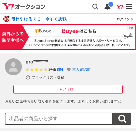
i
毎日引けるくじ 今すぐ挑戦
ログイン
pro********
評価
884
本人確認前
ブラックリスト登録
＋フォロー
お互いに気持ち良い取り引きをめざします。よろしくお願い致しますね