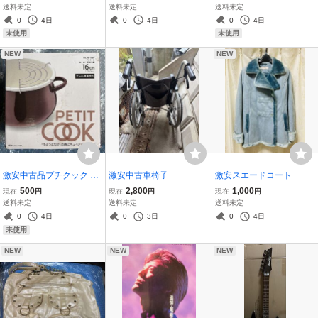
マット 4枚 ダイハツ
送料未定
送料未定
送料未定
0
4日
0
4日
0
4日
未使用
未使用
NEW
NEW
激安中古品プチクック ホ
激安中古車椅子
激安スエードコート
ーロー天ぷら鍋 16cm ブ
500
2,800
1,000
現在
円
現在
円
現在
円
ラウン オール熱源対応 N
送料未定
送料未定
送料未定
o.HB-1680
0
4日
0
3日
0
4日
未使用
NEW
NEW
NEW