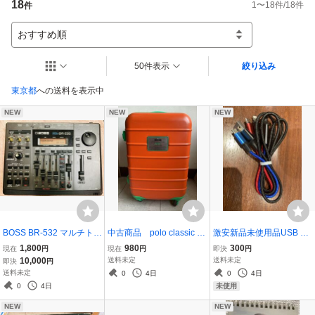
18
1
〜
18
件/
18
件
件
おすすめ順
50件表示
絞り込み
東京都
への送料を表示中
NEW
NEW
NEW
BOSS BR-532 マルチトラ
中古商品 polo classic ス
激安新品未使用品USB 充
ックレコーダー RECORD
ーツケース オレンジ
電ケーブル Type-C ライト
1,800
980
300
現在
円
現在
円
即決
円
ING STUDIO
ニング MicroB
10,000
送料未定
送料未定
即決
円
送料未定
0
4日
0
4日
0
4日
未使用
NEW
NEW