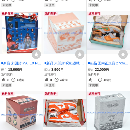
ール フィギュア Phat ア
未使用
未使用
未使用
イマス
送料無料
送料無料
送料無料
■新品 未開封 MAFEX No.
■新品 未開封 呪術廻戦 懐
■新品 国内正規品 27cm N
004 アメイジング・スパ
玉・玉折 フォトスタンド
IKE SB DUNK LOW PRO I
18,000
3,900
22,000
現在
円
即決
円
現在
円
イダーマン 2 DX セット
アクリルキーホルダー 夏
SO SAFARI CD2563-002
送料無料
送料無料
送料無料
マフェックス MARVEL S
油傑BOX 1BOX
US9 QS 黒タグ付き
0
4時間
0
4時間
0
4時間
PIDER-MAN THE AMAZI
未使用
未使用
未使用
NG SPIDER-MAN 2 DX S
送料無料
送料無料
送料無料
ET