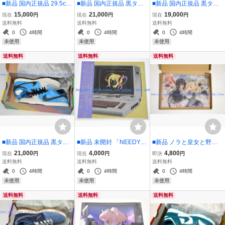
■新品 国内正規品 29.5cm
■新品 国内正規品 黒タグ
■新品 国内正規品 黒タグ
NIKE AIR JORDAN 1 RET
付き 27.5cm NIKE AIR JO
付き 25.5cm NIKE SB DU
15,000
21,000
19,000
現在
円
現在
円
現在
円
RO HIGH OG CRIMSON
RDAN 1 RETRO HIGH O
NK LOW DENIM SASHIK
送料無料
送料無料
送料無料
TINT 555088-081 US11.5
G COURT PURPLE 5550
O CV0316-400 QS US7.5
0
4時間
0
4時間
0
4時間
88-500 US9.5
未使用
未使用
未使用
送料無料
送料無料
送料無料
■新品 国内正規品 黒タグ
■新品 未開封 「NEEDY G
■新品 ノラと皇女と野良
付き 25.5cm INSTANT SK
IRL OVERDOSE」INTER
猫ハート1＆2 B5アクリル
21,000
4,000
4,800
現在
円
現在
円
即決
円
ATEBOARDS × NIKE SB
NET YAMERO / 月虹蝶 ア
ボード A 夕莉シャチ HAR
送料無料
送料無料
送料無料
DUNK LOW PRO QS US
ナログ盤 レコード LP Vin
UKAZE
0
4時間
0
4時間
0
4時間
7.5 CZ5128-400
yl 超絶最かわてんしちゃ
未使用
未使用
未使用
ん 超てんちゃん
送料無料
送料無料
送料無料