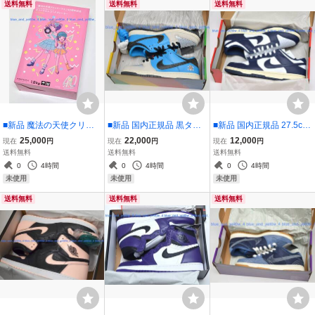
送料無料
送料無料
送料無料
■新品 魔法の天使クリィ
■新品 国内正規品 黒タグ
■新品 国内正規品 27.5cm
ミーマミ 40周年記念描き
付き 26cm INSTANT SKA
Nike WMNS W Dunk Low
25,000
22,000
12,000
現在
円
現在
円
現在
円
おろし着せ替えジャケッ
TEBOARDS × NIKE SB D
Vintage Navy DD1503-11
送料無料
送料無料
送料無料
トオリジナルレコードプ
UNK LOW PRO QS US8
5 US10.5 qs sb
0
4時間
0
4時間
0
4時間
レーヤー Creamy Mami R
CZ5128-400
未使用
未使用
未使用
ecord Player
送料無料
送料無料
送料無料