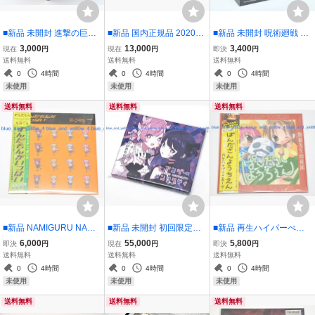
■新品 未開封 進撃の巨人
■新品 国内正規品 2020年
■新品 未開封 呪術廻戦 第
トレーディング缶バッジ v
購入 27.5cm NIKE DUNK
2期 キラステコレクショ
3,000
13,000
3,400
現在
円
現在
円
即決
円
ol.10 1BOX エレン ミカサ
LOW SP Syracuse US9.5
ン 1BOX 五条悟 夏油傑
送料無料
送料無料
送料無料
リヴァイ ハンジ アニ ジャ
CU1726-101 sb qs シラ
0
4時間
0
4時間
0
4時間
ン ライナー
キュース
未使用
未使用
未使用
送料無料
送料無料
送料無料
■新品 NAMIGURU NAMI
■新品 未開封 初回限定盤
■新品 再生ハイパーべる
GROOVE なみぐる 1st Al
ツユ アンダーメンタリテ
ーヴ ぱんださんようちえ
6,000
55,000
5,800
即決
円
現在
円
即決
円
bum ずんだもんがいっぱ
ィ CD + Blu-ray 双葉陽 ぷ
ん LP アナログ レコード
送料無料
送料無料
送料無料
い LP アナログ盤 レコー
す
Vinyl 園田まひる 茶太 霜
0
4時間
0
4時間
0
4時間
ド Vinyl なみぐるP
月はるか rita
未使用
未使用
未使用
送料無料
送料無料
送料無料