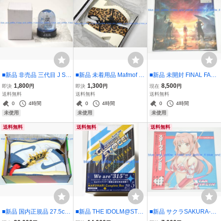
■新品 非売品 三代目 J So
■新品 未着用品 Mafmof ホ
■新品 未開封 FINAL FANT
ul Brothers J.S.B. 2020年
ワイトタンクソールのレ
ASY VII REBIRTH Vinyl L
1,800
1,300
8,500
即決
円
即決
円
現在
円
ノベルティ クリスマス ス
ースアップシューズ ヒ
P サウンドトラック レコ
送料無料
送料無料
送料無料
ノードーム
ョウ柄 Lサイズ マフモフ
ード
0
4時間
0
4時間
0
4時間
未使用
未使用
未使用
送料無料
送料無料
送料無料
■新品 国内正規品 27.5cm
■新品 THE IDOLM@STE
■新品 サクラSAKURA-LE
ATLAS X NIKE SB DUNK
R SideM 3rdLIVE TOUR ~
E Star Virgin LP Vinyl レ