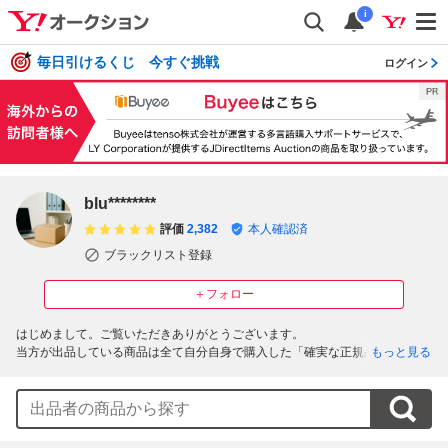
i
毎日引けるくじ 今すぐ挑戦
ログイン
blu********
評価
2,382
本人確認済
ブラックリスト登録
＋フォロー
はじめまして。ご覧いただきありがとうございます。

当方が出品している商品は全て自分自身で購入した「確実な正規品」のみと
もっと見る
なっております。コピー品や偽物は一切取り扱っておりませんので、安心し
てご入札ください。

商品は丁寧かつ厳重に梱包し、ヤマト運輸または佐川急便にて発送いたしま
す。どちらも追跡番号付き・補償ありの配送方法ですので万が一の際もご安
心いただけます。なお、発送業者は当方にて選ばせていただきます。
