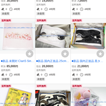
30,000
14,000
7,000
現在
円
即決
円
即決
円
HIGH PRO QS CZ3334-1
GLORIOUS ST@GE!~ LIV
コード Doki Doki Beats fu
送料無料
送料無料
送料無料
00 US9.5
E Blu-ray Side MAKUHA
turefunk ミカヅキbigwave
0
4時間
0
4時間
0
4時間
RI Complete Box (初回生
night tempo
未使用
未使用
未使用
産限定版)
送料無料
送料無料
送料無料
■新品 未開封 ClariS Singl
■新品 国内正規品 25cm N
■新品 国内正規品 黒タグ
e Best 1st LP Vinyl アナロ
IKE KWONDO 1 × PEACE
付き 27.5cm MEDICOM T
85,000
20,000
21,000
即決
円
現在
円
現在
円
グ レコード 魔法少女まど
MINUSONE G-DRAGON
OY × NIKE SB DUNK LO
送料無料
送料無料
送料無料
か☆マギカ 俺の妹がこん
DH2482-100 US7
W OG QS BE@RBRICK C
0
4時間
0
4時間
0
4時間
なに可愛いわけがない
Z5127-001 US9.5
未使用
未使用
未使用
送料無料
送料無料
送料無料