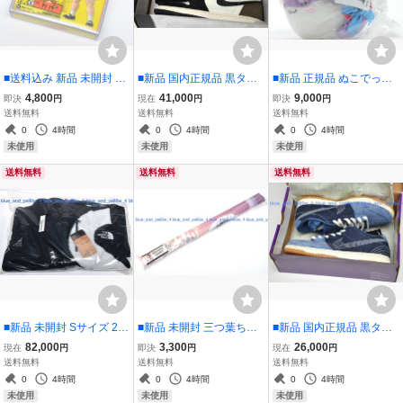
■送料込み 新品 未開封 千
■新品 国内正規品 黒タグ
■新品 正規品 ぬこでっぽ
値練 RIOBOT 僕とロボコ
付き 25.5cm NIKE AIR JO
う 東方Project すくすくぬ
4,800
41,000
9,000
即決
円
現在
円
即決
円
鋼鉄のロボコ アニメ版 ア
RDAN 1 RETRO HIGH O
いぐるみ ぱちゅりー パチ
送料無料
送料無料
送料無料
クションフィギュア
G MOCHA US7.5 555088
ュリー・ノーレッジ
0
4時間
0
4時間
0
4時間
-105
未使用
未使用
未使用
送料無料
送料無料
送料無料
■新品 未開封 Sサイズ 20F
■新品 未開封 三つ葉ちょ
■新品 国内正規品 黒タグ
W Supreme The North Fa
こ 三つ葉ちょこオンリー
付き 29cm NIKE SB DUN
82,000
3,300
26,000
現在
円
即決
円
現在
円
ce S Logo Hooded Fleec
ショップ 限定B2タペスト
K LOW DENIM SASHIKO
送料無料
送料無料
送料無料
e Jacket NT620041 シュ
リー うりぼうざっか店 メ
CV0316-400 QS US11
0
4時間
0
4時間
0
4時間
プリーム フリース Small
ロンブックス Mitsuba Ch
未使用
未使用
未使用