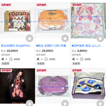
oco 猫りん堂
送料無料
送料無料
送料無料
新品未開封 King&Prince
■新品 未開封 Lilith 対魔忍
■送料無料 新品 ぱんのみ
シンデレラガール 初回限
アサギ 対魔忍RPGX 壁尻
み ぱん サンタ晴夏ちゃん
18,000
28,000
8,800
即決
円
即決
円
現在
円
定盤B CD+DVD キンプリ
ティッシュカバー 井河さ
キャンバスアート
送料無料
送料無料
送料無料
国内正規 平野紫耀 岩橋玄
くら
0
4時間
0
4時間
0
4時間
樹 永瀬廉 髙橋海人 神宮寺
未使用
未使用
未使用
勇太 岸優太
送料無料
送料無料
送料無料