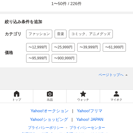
1
〜
50
件 /
226
件
絞り込み条件を追加
カテゴリ
ファッション
音楽
コミック、アニメグッズ
〜12,999円
〜25,999円
〜39,999円
〜61,999円
価格
〜95,999円
〜900,999円
ページトップへ
トップ
出品
ウォッチ
マイオク
Yahoo!オークション
Yahoo!フリマ
Yahoo!ショッピング
Yahoo! JAPAN
プライバシーポリシー
プライバシーセンター