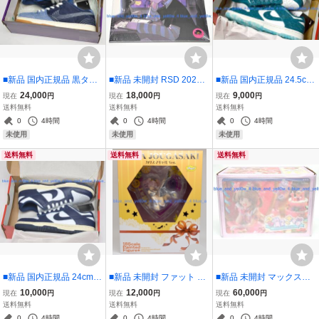
■新品 国内正規品 黒タグ
■新品 未開封 RSD 2026
■新品 国内正規品 24.5cm
付き 28cm NIKE SB DUN
レコードストアデイ限定
Nike WMNS Dunk Low O
24,000
18,000
9,000
現在
円
現在
円
現在
円
K LOW DENIM SASHIKO
アナログ盤 Bring Me The
cean US7.5 DV3029-100
送料無料
送料無料
送料無料
CV0316-400 QS US10
Horizon - Lo-Files 2xLP V
qs sb
0
4時間
0
4時間
0
4時間
inyl
未使用
未使用
未使用
送料無料
送料無料
送料無料
■新品 国内正規品 24cm N
■新品 未開封 ファット ア
■新品 未開封 マックスフ
ike WMNS W Dunk Low V
イドルマスター シンデレ
ァクトリー 名取さな さな
10,000
12,000
60,000
現在
円
現在
円
現在
円
intage Navy DD1503-115
ラガールズ 城ヶ崎美嘉 カ
ちゃんねる王爆誕Ver. 1/7
送料無料
送料無料
送料無料
US7 qs sb
リスマギャルver. 1/8スケ
スケール フィギュア
0
4時間
0
4時間
0
4時間