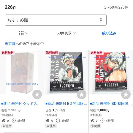
ご希望がある場合は必ずご入札前に質問欄よりお問い合わせください。

226
1
〜
50
件/
226
件
件
誠実なお取引を心がけております。どうぞよろしくお願いいたします。
おすすめ順
50件表示
絞り込み
東京都
への送料を表示中
送料無料
送料無料
送料無料
■新品 未開封 グッドスマ
■新品 未開封 BD 初回限定
■新品 未開封 BD 初回限定
イルカンパニー POP UP
版 キリングバイツ 第4巻
版 キリングバイツ 第1巻
5,500
1,500
1,800
現在
円
現在
円
現在
円
PARADE 『悪役令嬢転生
Blu-ray
Blu-ray
送料無料
送料無料
送料無料
おじさん』 グレイス・オ
0
4時間
0
4時間
0
4時間
ーヴェルヌ L size フィギ
未使用
未使用
未使用
ュア