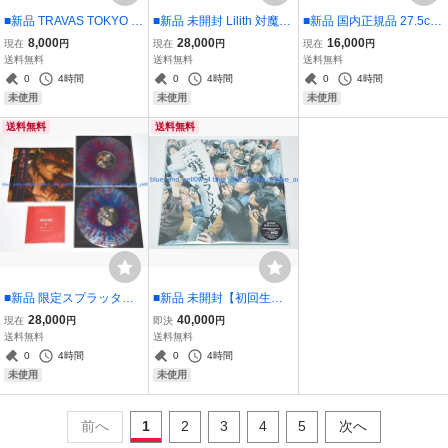
■新品 TRAVAS TOKYO 椎
■新品 未開封 Lilith 対魔忍
■新品 国内正規品 27.5cm
名ひかり コラボパーカー
アサギ 対魔忍RPGX 壁尻
NIKE SB DUNK LOW PR
8,000
28,000
16,000
現在
円
現在
円
現在
円
ティッシュカバー 井河ア
O CELADON US9.5 BQ6
送料無料
送料無料
送料無料
サギ
817-301 qs
0
4時間
0
4時間
0
4時間
未使用
未使用
未使用
送料無料
送料無料
■新品 限定スプラッター
■新品 未開封【初回生産
盤 GUILTY GEAR ORIGIN
限定】椎名林檎 無罪モラ
28,000
40,000
現在
円
即決
円
AL VIDEO GAME SOUND
トリアム LP (2枚組/180グ
送料無料
送料無料
TRACK 2LP +FLEXI アナ
ラム重量盤レコード) アナ
0
4時間
0
4時間
ログ レコード Vinyl ggst
ログ盤
未使用
未使用
石渡太輔 ギルティギア
前へ
1
2
3
4
5
次へ