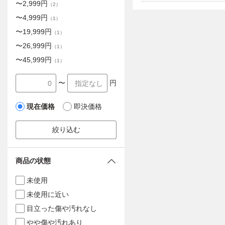
〜
2,999
円
（
2
）
〜
4,999
円
（
1
）
〜
19,999
円
（
1
）
〜
26,999
円
（
1
）
〜
45,999
円
（
1
）
〜
円
現在価格
即決価格
絞り込む
商品の状態
未使用
未使用に近い
目立った傷や汚れなし
やや傷や汚れあり