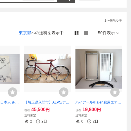
1
〜
6
件/
6
件
東京都
への送料を表示中
50件表示
/ 日本人 みん
【埼玉県入間市】ALPS/アル
ハイアール/Haier 窓用エアコ
チ ソノシート
プス ロードバイク ヴィンテ
ン ルームエアコン JA-18W
45,500
19,800
円
円
現在
現在
ル 1989年
ージ 自転車 レッド lapize フ
2022年
送料未定
送料未定
レームポンプ付き
2
2日
0
2日