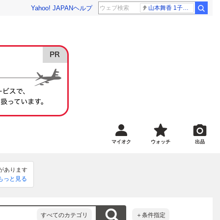
Yahoo! JAPAN
ヘルプ
山本舞香 1子出産
マイオク
ウォッチ
出品
があります
ができるよ
もっと見る
お願い致し
すべてのカテゴリ
＋条件指定