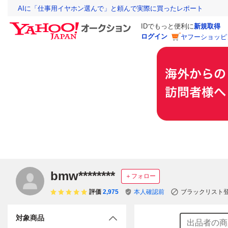
AIに「仕事用イヤホン選んで」と頼んで実際に買ったレポート
IDでもっと便利に
新規取得
ログイン
ヤフーショッピ
bmw********
＋フォロー
評価
2,975
本人確認前
ブラックリスト
対象商品