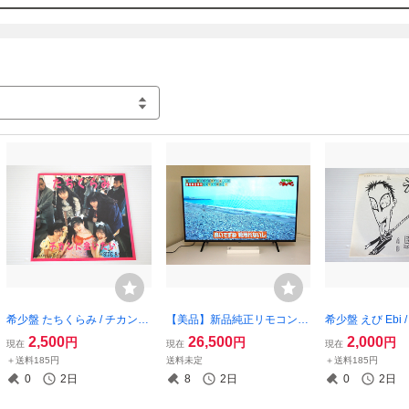
希少盤 たちくらみ / チカンに
【美品】新品純正リモコン付
希少盤 えび Ebi 
会いたい 7インチ 片面ソノシ
き Panasonic/パナソニック 4
なの東京 7イン
2,500
26,500
2,000
円
円
円
現在
現在
現在
ート 1989年 AMARYLLIS RE
3V型 液晶テレビ ビエラ TH-
第2版 死民レーベ
＋送料185円
送料未定
＋送料185円
CORDS イカ天 ガールズパン
43LX800 2022年製
0
2日
8
2日
0
2日
ク