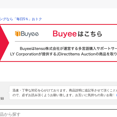
ングなら「毎日5％」おトク
迅速・丁寧な対応を心がけております。商品説明に追記等させて頂くこと
ので、必ずお読み頂くようお願い致します。お互いに気持ちの良いお取引
登録
うに日々努めて参ります。何かございましたらご質問ください。よろしく
ます。

■古物商許可証番号：431100016787埼玉県公安委員会■