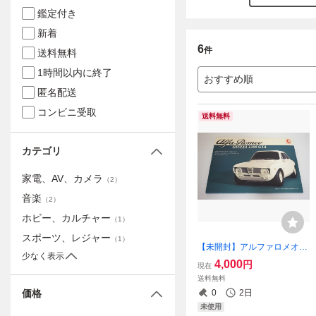
鑑定付き
新着
6
件
送料無料
1時間以内に終了
おすすめ順
匿名配送
コンビニ受取
送料無料
カテゴリ
家電、AV、カメラ
（
2
）
音楽
（
2
）
ホビー、カルチャー
（
1
）
スポーツ、レジャー
（
1
）
【未開封】アルファロメオ
少なく表示
ジュリア 1300 GTA 1/12 ペ
4,000
円
現在
ーパークラフト
送料無料
0
2日
価格
未使用