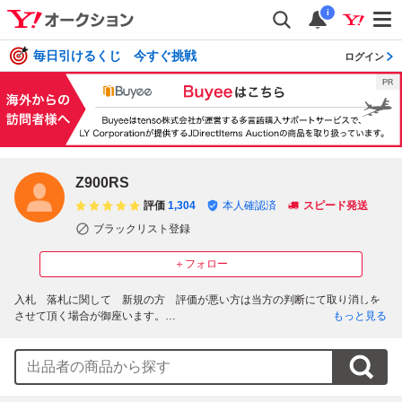
i
毎日引けるくじ 今すぐ挑戦
ログイン
Z900RS
評価
1,304
本人確認済
スピード発送
ブラックリスト登録
＋フォロー
入札　落札に関して　新規の方　評価が悪い方は当方の判断にて取り消しを
させて頂く場合が御座います。

もっと見る
落札後、1日以内のご連絡・2日以内のご入金を頂けない場合も落札の取り消
しとさせて頂きます。

商品を受け取り後に受け取り連絡をして頂けない方や、商品をすり替えてク
レームを申し出る方　その他のトラブルが見受けられる方は入札を頂いても
削除させて頂く場合が御座いますので宜しくお願い致します。