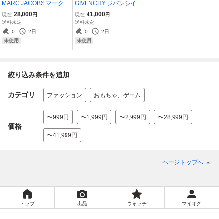
MARC JACOBS マークジ
GIVENCHY ジバンシイ
ェイコブス デニム ジ
SHARK LOCK シャークロ
28,000
41,000
現在
円
現在
円
ャケット スカート 上
ック カバー ウエッ
送料未定
送料未定
下セット スワロフスキ
ジ アンクル ショート
0
2日
0
2日
ー INDIGO LACE 未使用
ブーツ 35 未使用
未使用
未使用
絞り込み条件を追加
カテゴリ
ファッション
おもちゃ、ゲーム
〜999円
〜1,999円
〜2,999円
〜28,999円
価格
〜41,999円
ページトップへ
トップ
出品
ウォッチ
マイオク