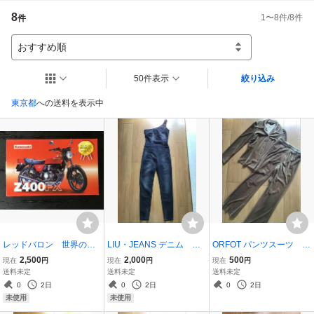
8
1
〜
8
件/
8
件
件
おすすめ順
50件表示
絞り込み
東京都
への送料を表示中
レッドバロン 世界の名
LIU・JEANS デニム サ
ORFOT パンツスーツ 上
車シリーズ vol.43 KAW
ロペット オーバーオー
下 セット セットアッ
2,500
2,000
500
現在
円
現在
円
現在
円
ASAKI Z400FX 未使用
ル ラインストーン ス
プ ストレッチ ベルベ
送料未定
送料未定
送料未定
未開封
タッズ サイドファスナ
ット ブラウン 茶系
0
2日
0
2日
0
2日
ー ¥45000 未使用
未使用
未使用