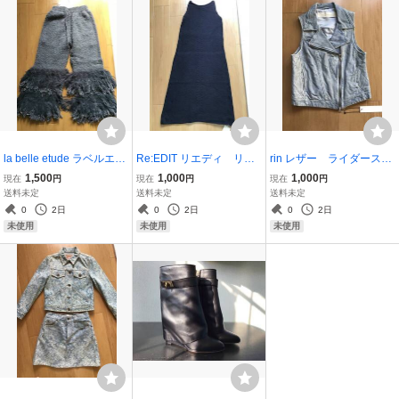
la belle etude ラベルエチ
Re:EDIT リエディ リネ
rin レザー ライダース
ュード ボリューム裾フ
ン混アメスリニットキャ
ベスト ライダースベス
1,500
1,000
1,000
現在
円
現在
円
現在
円
リンジワイドニットパン
ミワンピ ニットワン
ト レザーベスト 羊
送料未定
送料未定
送料未定
ツ チャコールグレー
ピ サマーニット ノース
革 ライトブルー ¥290
0
2日
0
2日
0
2日
サイズ0
リーブ サステナブル ブ
00 未使用
未使用
未使用
未使用
ラック 黒 未使用