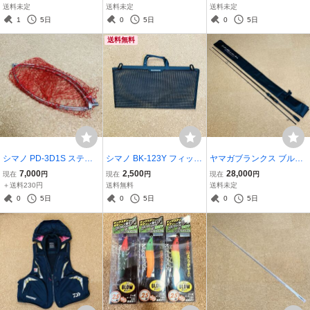
ハンドル OCEA JIGGER
ハンドル 船釣り SEABOR
能竿 FREE GAME 綺麗
送料未定
送料未定
送料未定
綺麗 ジギング
G
1
5日
0
5日
0
5日
送料無料
シマノ PD-3D1S ステン
シマノ BK-123Y フィッシ
ヤマガブランクス ブルー
磯ダモ 四つ折り 45cm 綺
ュバッカン メッシュイン
カレント All Range オー
7,000
2,500
28,000
現在
円
現在
円
現在
円
麗 磯釣り フカセ釣り 玉枠
ナー M ブラック 12×39×2
ルレンジ 85TZ/Nano 2ピ
＋送料230円
送料無料
送料未定
玉網 タモ枠
6.5cm 美品
ース スピニングモデル 綺
0
5日
0
5日
0
5日
麗