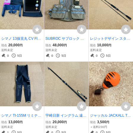
シマノ 13探見丸 CV FISH
SUBROC サブロック ハ
レジットデザイン スタン
アキュフィッシュ対応 船
ーネスバッグ 釣り 渓流 オ
ドアウト SOS 72ML-2 2
20,000
48,000
10,000
現在
円
現在
円
現在
円
釣り 魚探
カッパリ 綺麗
ピース スピニングモデル
送料未定
送料未定
送料未定
バスロッド STAND OUT
0
5日
0
5日
0
5日
“For Long-range Shootin
g” 美品
シマノ TI-155M リミテッ
宇崎日新 イングラム 遠投
ジャッカル JACKALL TG
ドプロ タイツ サイズLA
3-530 磯竿 カゴ釣り ING
ビンビンスイッチ キャン
13,000
20,000
3,500
現在
円
現在
円
現在
円
ダイヤモンドブラック 鮎
RAM 美品
ディ ヘッド120g オレン
送料未定
送料未定
＋送料230円
釣り 友釣り アユ 綺麗
ジタイガー タングステン
1
5日
0
5日
0
5日