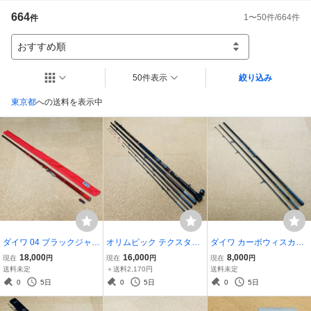
664
1
〜
50
件/
664
件
件
おすすめ順
50件表示
絞り込み
東京都
への送料を表示中
ダイワ 04 ブラックジャッ
オリムピック テクスター
ダイワ カーボウィスカー
クスナイパー T 超硬45U
石鯛 バルトム 50EX 軟調
サーフキャスター 30-400
18,000
16,000
8,000
現在
円
現在
円
現在
円
M 綺麗 BJスナイパー 黒鯛
替穂先付き 綺麗 並継 底物
並継 投竿 CARBOWHISK
送料未定
＋送料2,170円
送料未定
クロダイ チヌ POWER A
イシダイ TECHSTAR VAL
ER SURFCASTER
0
5日
0
5日
0
5日
ND SHARP
TOM