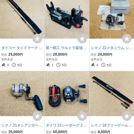
ダイコー タイドマーク オ
第一精工 ウルトラ最強ラ
シマノ 22メタニウム シャ
ーシャニクス TMOJS-54/
ークII 船釣り 竿受け ロッ
ローエディション HG RIG
25,000
20,000
24,000
現在
円
現在
円
現在
円
11-7 1ピース スピニング
ドキーパー ULTRA LARK
HT No.044792 右ハンド
送料未定
送料未定
送料未定
モデル ジギング TIDEMA
ル ベイトリール Metaniu
0
5日
1
5日
0
5日
RK OCEANICS
m SHALLOW EDITION 美
品
シマノ 21オシアジガー 2
ダイワ 22シーボーグ 200
シマノ 18フリーゲーム S
000NR XG No.043801 右
J-DH 電動リール ダブル
96M-4 No.38833 振出 万
35,000
50,000
8,000
現在
円
現在
円
現在
円