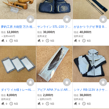
夢釣工房 大砲型 万力 枕付
サンライン STL-220 フロ
がまかつ ラグゼ 寧音 B74
き へらぶな ヘラブナ ヘラ
ーティングベスト Lサイ
M-solid 2ピース ベイトモ
12,000
30,000
40,000
現在
円
現在
円
現在
円
釣り マンリキ 朱印
ズ ゴールド 未使用品 磯釣
デル スパイラルガイド ソ
＋送料440円
送料未定
送料未定
り フカセ釣り ライフジャ
リッドティップ ネネ 超美
1
5日
0
5日
0
5日
ケット
品
ダイワ イカ様トレーAL S
アピア APIA アルゴ ARG
シマノ RB-113V ネクサス
サイズ 3枚セット 40.0×2
O 160 ♯9 ナイトメア 未使
ゴアテックス ウォームス
8,000
2,000
38,000
現在
円
現在
円
現在
円
1.0×5.05cm 綺麗 イカメ
用品 メガバス MEGABAS
ーツ Lサイズ グレー 美品
送料未定
＋送料230円
送料未定
タル ケンサキイカ ヤリイ
S 160㎜ 48g ルアー
防寒着
0
5日
0
5日
0
5日
カ 夜焚き