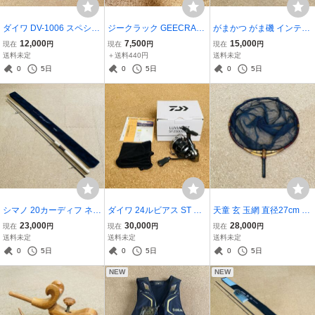
ダイワ DV-1006 スペシャ
ジークラック GEECRAC
がまかつ がま磯 インテッ
ル ウィンドストッパー(R)
H 海老助スッテTG25号 ♯
サ G-5 1.75号 5.3m ♯1 穂
12,000
7,500
15,000
現在
円
現在
円
現在
円
ショートベスト Lサイズ
008 レッドグリーン ♯096
先 磯竿 INTESSA G-V 未
送料未定
＋送料440円
送料未定
マスターブラック 鮎釣り
赤/黄 ♯100ニンジン 3点セ
使用品
0
5日
0
5日
0
5日
友釣り 鮎ベスト アユ 綺麗
ット 未使用品 タングステ
ン イカメタル
シマノ 20カーディフ ネイ
ダイワ 24ルビアス ST SF
天童 玄 玉網 直径27cm 9
ティブスペシャル S77L N
2500SS-H スピニングリ
尺 へらぶな ヘラブナ ヘラ
23,000
30,000
28,000
現在
円
現在
円
現在
円
o.39549 2ピース スピニ
ール LUVIAS 超美品
釣り タモ網 ネット タモワ
送料未定
送料未定
送料未定
ングモデル トラウト 綺麗
ク 玉枠 人気 希少
0
5日
0
5日
0
5日
NEW
NEW