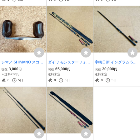
タイラバ 鯛ラバ 根魚 人気
シマノ SHIMANO スコー
ダイワ モンスターフォー
宇崎日新 イングラムISO I
ピオン アンタレス ハンド
ス AGS 口太53 磯竿 フカ
M 2.25-530 磯竿 フカセ釣
3,000
65,000
20,000
現在
円
現在
円
現在
円
ル パーツ
セ釣り MONSTER FORC
り INGRAM 超美品 オナガ
＋送料230円
送料未定
送料未定
E 綺麗
尾長 マダイ 真鯛 日本製
0
5日
0
5日
0
5日
MADE IN JAPAN