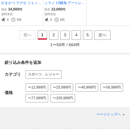
がまかつ ラグゼ ジェット
シマノ 13鱗海 アートレー
ブル 110XH 綺麗 ショア
タ 1-530 No.24534 磯竿
34,000
22,000
現在
円
現在
円
ジギング LUXXE JETBUL
フカセ釣り リンカイ クロ
送料未定
送料未定
L
ダイ チヌ ARTLETA
0
5日
0
5日
前へ
1
2
3
4
5
次へ
1
〜
50
件 /
664
件
絞り込み条件を追加
カテゴリ
スポーツ、レジャー
〜12,999円
〜25,999円
〜40,999円
〜56,999円
価格
〜77,999円
〜205,999円
ページトップへ