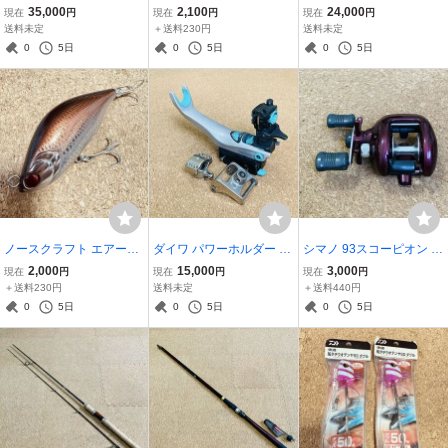
エクスチューン S86MH+
ミノー ダートカスタム シ
ハド トラベックス GA-T5
35,000
2,100
24,000
現在
円
現在
円
現在
円
No.274168 2ピース スピ
ンキング 53㎜/4.5g 夏色
94 グリップジョイント ス
送料未定
＋送料230円
送料未定
ニングモデル 超美品
ヤマメ 未使用品 3点セッ
ピニングモデル ジギング
0
5日
0
5日
0
5日
ト トラウト
美品
ノースクラフト エアーオ
ダイワ パワーホルダー 速
シマノ 93スコーピオン 1
グル120SLM AKM アカメ
攻 ボート 船釣り 竿受け
501 左ハンドル ベイトリ
2,000
15,000
3,000
現在
円
現在
円
現在
円
AOG120SLM AIR OGRE
ロッドキーパー POWER
ール Scorpion
＋送料230円
送料未定
＋送料440円
ルアー 美品
HOLDER
0
5日
0
5日
0
5日