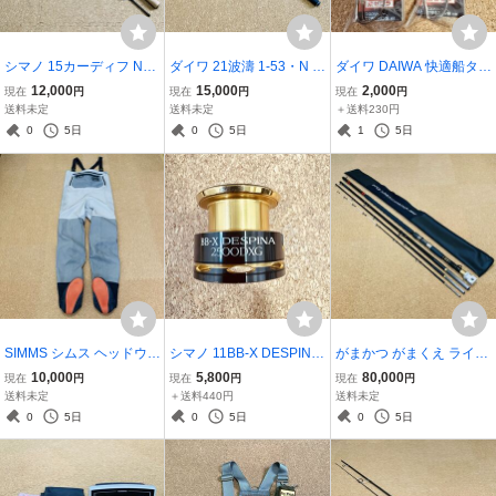
シマノ 15カーディフ NX
ダイワ 21波濤 1-53・N 磯
ダイワ DAIWA 快適船タチ
S64L No.36352 2ピース
竿 フカセ釣り ハトウ 超美
ウオテンヤSS ダブル 50
12,000
15,000
2,000
現在
円
現在
円
現在
円
スピニングモデル トラウ
品 クロ メジナ チヌ 黒鯛
号 紫ゼブラ 未使用品 2点
送料未定
送料未定
＋送料230円
ト
セット 太刀魚
0
5日
0
5日
1
5日
SIMMS シムス ヘッドウォ
シマノ 11BB-X DESPINA
がまかつ がまくえ ライト
ータープロ ストッキング
デスピナ 2500DXG スプ
インパルス 30-475 磯釣り
10,000
5,800
80,000
現在
円
現在
円
現在
円
フットウェーダー JM ゴ
ール レバーブレーキ 綺麗
底物 クエ アラ LIGHT IMP
送料未定
＋送料440円
送料未定
アテックス GORE-TEX 渓
ULSE
0
5日
0
5日
0
5日
流 フライフィッシング ト
ラウト