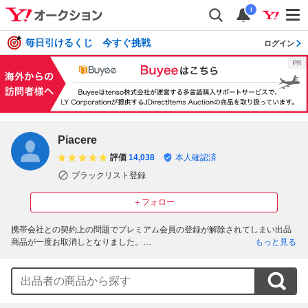
i
毎日引けるくじ 今すぐ挑戦
ログイン
Piacere
評価
14,038
本人確認済
ブラックリスト登録
＋フォロー
携帯会社との契約上の問題でプレミアム会員の登録が解除されてしまい出品
商品が一度お取消しとなりました。

もっと見る
こちらの不手際によりオークションにご参加頂いておりました方々には大変
ご迷惑をお掛け致しまして申し訳ございませんでした。