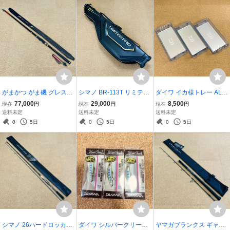
がまかつ がま磯 グレスペ
シマノ BR-113T リミテッ
ダイワ イカ様トレー AL
シャル F 15-53 磯竿 フカ
ドプロ ロッドケース 遠征
(M) 3枚セット 48.5×24.0×
77,000
29,000
8,500
現在
円
現在
円
現在
円
セ釣り 美品
135 リミテッドブラック
5.05cm 綺麗 イカメタル
送料未定
送料未定
送料未定
美品
オモリグ ケンサキイカ ヤ
0
5日
0
5日
0
5日
リイカ 夜焚き
シマノ 26ハードロッカー
ダイワ シルバークリーク
ヤマガブランクス ギャラ