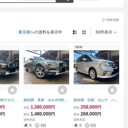
1
〜
6
件/
6
件
東京都
への送料を表示中
50件表示
NEW
90クロスカ
絶好調 美車 ボルボV90 ク
絶好調 日産 セレナ ハイ
 T5サマム
ロスカントリーモメンタム
ウェイスター Vセレクショ
0
1,380,000
258,000
円
円
円
現在
現在
ーボ パワー
D4 AWD ディーゼル ディー
ン 純正フリップダウンモニ
0
1,480,000
268,000
円
円
円
即決
即決
8年12月ま
ラー記録簿あり レザー
ター 乗車定員8人 車検R8
送料未定
送料未定
鈑金塗装無し
検R9年11月即乗り
年11月23まで 即乗り
0
3日
0
5日