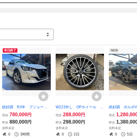
本日終了
NEW
絶好調 R3年 プジョー 2
W223外し OPホイール 2
絶好調 ボルボV
08 GT ハーフレザー アンビ
1インチアルミ S500 S580
ントリー AWD
780,000
288,000
1,280,00
円
円
現在
現在
現在
エントライト スポーツモー
S400 W222 タイヤホイール
ガソリン 2Lタ
880,000
298,000
1,380,00
円
円
即決
即決
即決
ドLEDライト 360°カメラ
セット メルセデスベンツ
バックドア 車検
送料未定
送料未定
送料未定
車検R10年4月 即乗り車
中古
で 即乗り車 
0
3時間
0
2日
0
5日
車