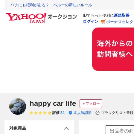
ハチにも権利がある？ ペルーの新しいルール
IDでもっと便利に
新規取得
ログイン
ボーナスセレク
happy car life
＋フォロー
評価
24
本人確認済
ブラックリスト登録
対象商品