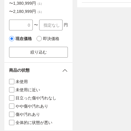
〜
1,380,999
円
（
1
）
〜
2,180,999
円
（
1
）
〜
円
現在価格
即決価格
絞り込む
商品の状態
未使用
未使用に近い
目立った傷や汚れなし
やや傷や汚れあり
傷や汚れあり
全体的に状態が悪い