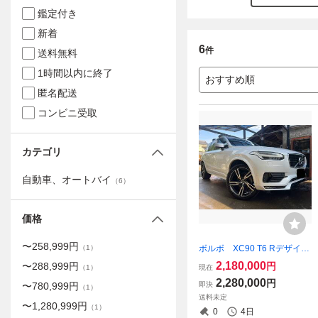
鑑定付き
新着
6
件
送料無料
1時間以内に終了
おすすめ順
匿名配送
コンビニ受取
カテゴリ
自動車、オートバイ
（
6
）
価格
〜
258,999
円
ボルボ XC90 T6 Rデザイ
（
1
）
ン AWD ガソリン SR 黒
2,180,000
円
〜
288,999
円
現在
（
1
）
レザー 鈑金塗装無し車輌
2,280,000
円
即決
〜
780,999
円
絶好調 スペアキー 車検R
（
1
）
送料未定
10年3月 即乗り車
〜
1,280,999
円
（
1
）
0
4日