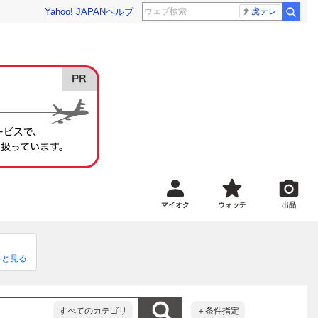
Yahoo! JAPAN
ヘルプ
虎テレ
マイオク
ウォッチ
出品
っと見る
すべてのカテゴリ
＋条件指定