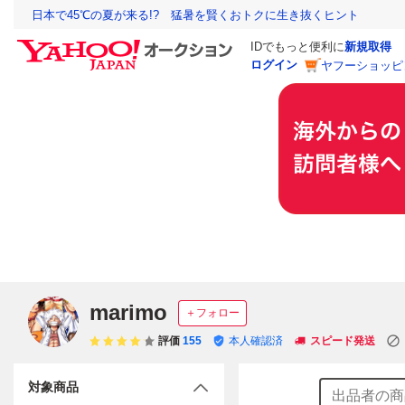
日本で45℃の夏が来る!? 猛暑を賢くおトクに生き抜くヒント
IDでもっと便利に
新規取得
ログイン
ヤフーショッピ
marimo
＋フォロー
評価
155
本人確認済
スピード発送
対象商品