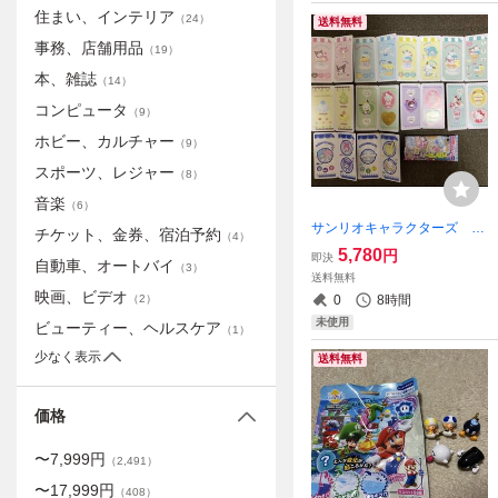
住まい、インテリア
（
24
）
送料無料
事務、店舗用品
（
19
）
本、雑誌
（
14
）
コンピュータ
（
9
）
ホビー、カルチャー
（
9
）
スポーツ、レジャー
（
8
）
音楽
（
6
）
サンリオキャラクターズ き
チケット、金券、宿泊予約
（
4
）
ゃらくたぶるステッカーズ
5,780
円
即決
自動車、オートバイ
全10種類セット 新品
（
3
）
送料無料
映画、ビデオ
0
8時間
（
2
）
未使用
ビューティー、ヘルスケア
（
1
）
少なく表示
送料無料
価格
〜
7,999
円
（
2,491
）
〜
17,999
円
（
408
）