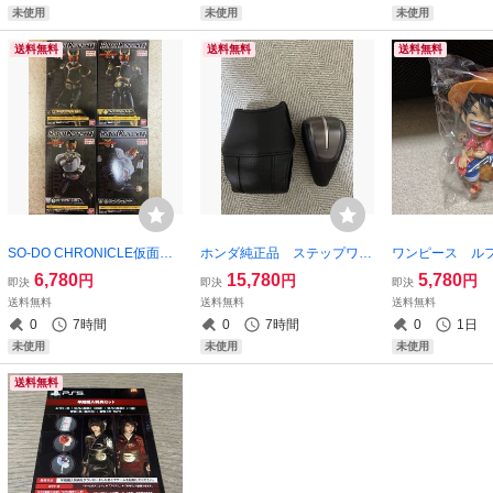
未使用
未使用
未使用
送料無料
送料無料
送料無料
SO-DO CHRONICLE仮面ラ
ホンダ純正品 ステップワゴ
ワンピース ル
イダークウガ 全4種類セッ
ンスパーダ クールスピリッ
ア Qバージョ
6,780
15,780
5,780
円
円
円
即決
即決
即決
ト 新品
ト rp3 専用シフトノブ 新
新品
送料無料
送料無料
送料無料
品 カバー付き
0
7時間
0
7時間
0
1日
未使用
未使用
未使用
送料無料