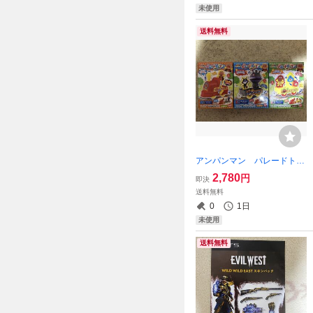
未使用
送料無料
アンパンマン パレードトレ
インP3 全3種類セット 新品
2,780
円
即決
送料無料
0
1日
未使用
送料無料