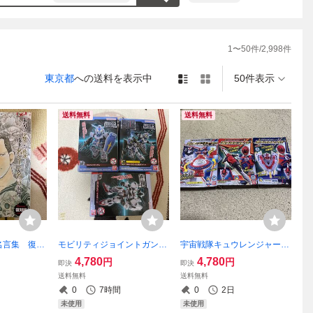
1
〜
50
件/
2,998
件
東京都
への送料を表示中
50件表示
送料無料
送料無料
名言集 復刻
モビリティジョイントガンダ
宇宙戦隊キュウレンジャーキ
ンピオン 新
ム vor.6 03 04 08 全3種類セ
ット3 全3種類フルコンプセ
4,780
4,780
円
円
即決
即決
ット 新品
ット 新品
送料無料
送料無料
0
7時間
0
2日
未使用
未使用