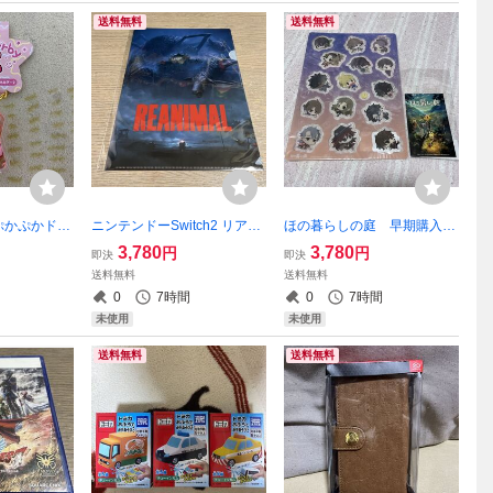
送料無料
送料無料
ぷかぷかドー
ニンテンドーSwitch2 リアニ
ほの暮らしの庭 早期購入特
 フレンズハ
マル REANIMAL 初回購入
典 クリアカード オリジナ
3,780
3,780
円
円
即決
即決
特典 クリアファイル 新
ルステッカー セット 新
送料無料
送料無料
品 ソフトは付いてません
品 ニンテンドースイッチ2
0
7時間
0
7時間
未使用
未使用
送料無料
送料無料