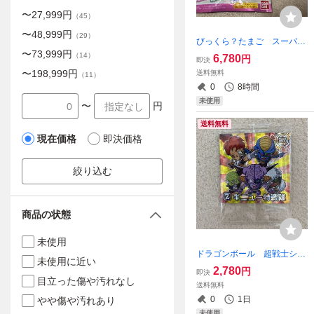
〜
27,999
円
（
45
）
〜
48,999
円
（
29
）
びっくら？たまご スーパー
〜
73,999
円
マリオブラザーズワンダー
（
14
）
6,780
円
即決
全5種類セット 新品
〜
198,999
円
送料無料
（
11
）
0
8時間
未使用
〜
円
送料無料
現在価格
即決価格
絞り込む
商品の状態
未使用
ドラゴンボール 超戦士シー
未使用に近い
ルウエハース超 ゴットレ
2,780
円
即決
ア ギニュー特戦隊 新品
目立った傷や汚れなし
送料無料
0
1日
やや傷や汚れあり
未使用