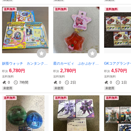
送料無料
送料無料
送料無料
妖怪ウォッチ カンタンクミ
星のカービィ ぷかぷかドー
GKコアグラン
タテール 全3種類フルコン
ムキーホルダー2 マキシムト
全5種類フルコ
6,780
2,780
4,570
円
円
円
即決
即決
即決
プセット 新品
マト 新品
トミカ絆合体ア
送料無料
送料無料
送料無料
ー 新品
0
7時間
0
2日
0
1日
未使用
未使用
未使用
送料無料
送料無料
送料無料