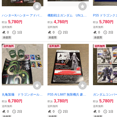
ハンターXハンター アドバー
機動戦士ガンダム UNユニ
PS5 ドラゴンク
ジモーション2 全5種類 フ
バーサルユニット 全Aタイ
新品
5,780
4,760
5,780
円
円
円
即決
即決
即決
ルコンプセット 新品
プ 全4種類セット 新品
送料無料
送料無料
送料無料
0
1日
0
2日
0
2日
未使用
未使用
未使用
送料無料
送料無料
送料無料
丸亀製麺 ドラゴンボール
PS5 AI LIMIT 無限機兵 豪華
ガンダムコンバージ
うどん札５枚 うどーなつカ
版 追加コンテンツ プロダ
201 202 217
6,780
3,780
5,780
円
円
円
即決
即決
即決
ップ4個セット 新品
クトコード 新品 ソフトは
新品
送料無料
送料無料
送料無料
付いてません
0
2日
0
2日
0
1日
未使用
未使用
未使用