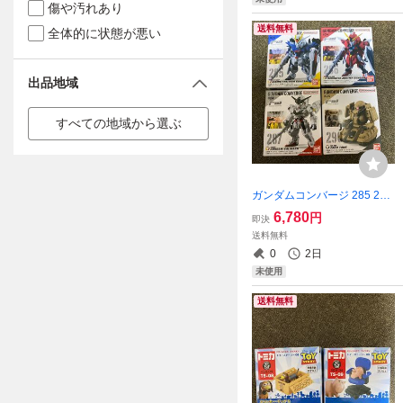
傷や汚れあり
送料無料
全体的に状態が悪い
出品地域
すべての地域から選ぶ
ガンダムコンバージ 285 286
287 290 全4種類セット 新
6,780
円
即決
品
送料無料
0
2日
未使用
送料無料