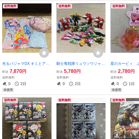
送料無料
送料無料
送料無料
光るパジャマDX キミとアイ
騎士竜戦隊リュウソウジャー
星のカービィ 
ドルプリキュア 半袖半ズボ
騎士竜シリーズまとめ売りセ
ムキーホルダー2
7,870
5,780
2,780
円
円
円
即決
即決
即決
ン 110cm ダイカットクッシ
ット 超美品 騎士竜戦隊リ
ート 新品
送料無料
送料無料
送料無料
ョン付き 新品
ュウソウジャー
0
2日
0
2日
0
1日
未使用
未使用
送料無料
送料無料
送料無料