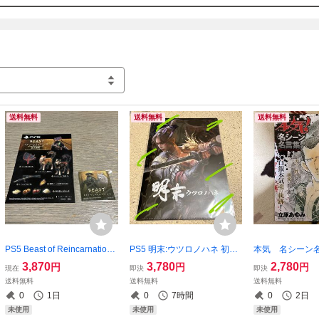
送料無料
送料無料
送料無料
PS5 Beast of Reincarnation
PS5 明末:ウツロノハネ 初回
本気 名シーン
ビースト・オブ・リンカネ
購入特典クリアファイル 新
版 ヤングチャ
3,870
3,780
2,780
円
円
円
現在
即決
即決
ーション 封入特典ダウンロ
品 ソフトは付いてません
品
送料無料
送料無料
送料無料
ードコード 購入特典ステッ
0
1日
0
7時間
0
2日
カーセット ソフトなし新品
未使用
未使用
未使用