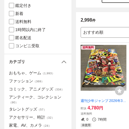
鑑定付き
新着
2,998
件
送料無料
1時間以内に終了
おすすめ順
匿名配送
コンビニ受取
送料無料
カテゴリ
おもちゃ、ゲーム
（
1,993
）
ファッション
（
369
）
コミック、アニメグッズ
（
334
）
アンティーク、コレクション
週刊少年ジャンプ 2026年33
（
90
）
号 ONE PIECEカード付 新品
4,780
円
即決
タレントグッズ
（
57
）
送料無料
アクセサリー、時計
（
32
）
0
7時間
家電、AV、カメラ
未使用
（
24
）