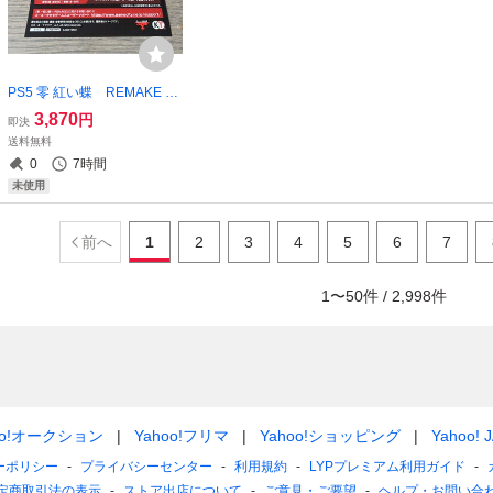
PS5 零 紅い蝶 REMAKE 早
期購入特典 プロダクトコー
3,870
円
即決
ド 新品 ソフトは付いてま
送料無料
せん
0
7時間
未使用
前へ
1
2
3
4
5
6
7
1
〜
50
件 /
2,998
件
oo!オークション
Yahoo!フリマ
Yahoo!ショッピング
Yahoo! 
ーポリシー
プライバシーセンター
利用規約
LYPプレミアム利用ガイド
定商取引法の表示
ストア出店について
ご意見・ご要望
ヘルプ・お問い合