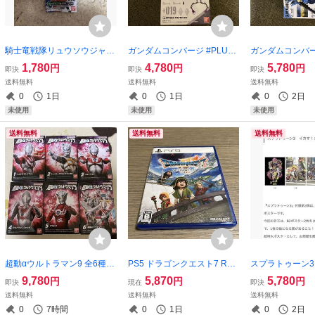
騎士竜戦隊リュウソウジャー
ガンダムコンバージ #PLUS
ガンダムコンバー
ガシャポン可動変形 タイガ
04 ＋017 ＋018 ＋019 全3種
ーションジャブ
1,780
4,780
5,780
円
円
円
即決
即決
即決
ランス&テイラミーゴ 新品
類セット 新品
セット 235お
送料無料
送料無料
送料無料
品
0
1日
0
1日
0
2日
未使用
未使用
未使用
送料無料
送料無料
送料無料
超動αウルトラマン9 全6種類
PS5 ドラゴンクエスト7 Rei
スプラトゥーン3
フルコンプセット 新品
magined 新品
ブルポスター B
9,780
5,870
5,780
円
円
円
即決
現在
即決
枚セット 新品
送料無料
送料無料
送料無料
0
7時間
0
1日
0
2日