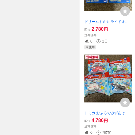
ドリームトミカ ライドオン
トイストーリー08 09 全2種
2,780
円
即決
類セット 新品
送料無料
0
2日
未使用
送料無料
トミカ おふろでみずあそび4
全4種類フルコンプセット
4,780
円
即決
新品
送料無料
0
7時間