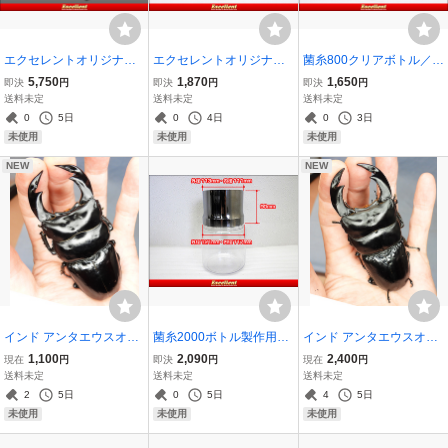
エクセレントオリジナル
エクセレントオリジナル
菌糸800クリアボトル／菌
菌糸瓶ハンドプレス70Φ
菌糸1200製作用スペーサ
糸1100ボトル製作用スペ
5,750
1,870
1,650
即決
円
即決
円
即決
円
（交換タイプ）
ー
ーサー
送料未定
送料未定
送料未定
0
5日
0
4日
0
3日
未使用
未使用
未使用
NEW
NEW
インド アンタエウスオオ
菌糸2000ボトル製作用ス
インド アンタエウスオオ
クワガタ タイガーヒル(F
ペーサー
クワガタ ガントク最強血
1,100
2,090
2,400
現在
円
即決
円
現在
円
9)♂89.5ｍｍ♀54ｍｍ
統(CB)♂86.5ｍｍ♀51.5ｍ
送料未定
送料未定
送料未定
ｍ
2
5日
0
5日
4
5日
未使用
未使用
未使用