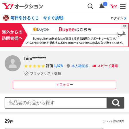
i
毎日引けるくじ 今すぐ挑戦
ログイン
him********
評価
1,878
本人確認前
スピード発送
ブラックリスト登録
＋フォロー
29
1
〜
29
件/
29
件
件