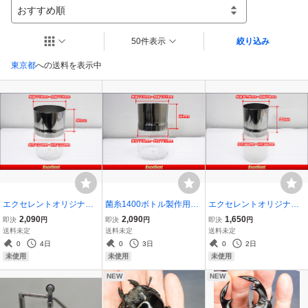
おすすめ順
50件表示
絞り込み
東京都
への送料を表示中
エクセレントオリジナル
菌糸1400ボトル製作用ス
エクセレントオリジナル
菌糸1500製作用スペーサ
ペーサー
菌糸800製作用スペーサー
2,090
2,090
1,650
即決
円
即決
円
即決
円
ー
送料未定
送料未定
送料未定
0
4日
0
3日
0
2日
未使用
未使用
未使用
NEW
NEW