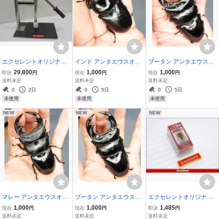
エクセレントオリジナル
インド アンタエウスオオ
ブータン アンタエウスオ
菌糸瓶プレス機
クワガタ ガントク最強血
オクワガタ トンサ怪物血
29,800
1,000
1,000
即決
円
現在
円
現在
円
統(CB)特大♀56.2ｍｍ
統(F9)♂85ｍｍ♀48.5ｍｍ
送料未定
送料未定
送料未定
0
2日
0
5日
0
5日
未使用
未使用
未使用
NEW
NEW
NEW
マレー アンタエウスオオ
ブータン アンタエウスオ
エクセレントオリジナル
クワガタ ロージンKUUG
オクワガタ トンサ怪物血
クワガタ用人口蛹室
1,000
1,000
1,485
現在
円
現在
円
即決
円
A D103血統♂78ｍｍ♀47.
統(F9)♂88ｍｍ♀52ｍｍ
送料未定
送料未定
送料未定