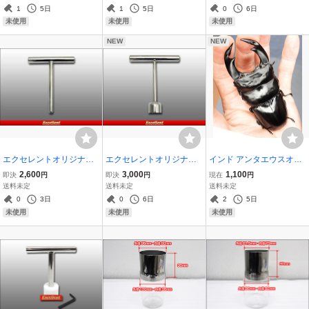
5ｍｍ
1
5日
1
5日
0
6日
未使用
未使用
未使用
NEW
NEW
エクセレントオリジナル
エクセレントオリジナル
インド アンタエウスオオ
菌糸瓶ハンドプレス（空
菌糸瓶ハンドプレス
クワガタ ガントク最強血
2,600
3,000
1,100
即決
円
即決
円
現在
円
気穴用）
統(CB)♂91.3ｍｍ♀54.5ｍ
送料未定
送料未定
送料未定
ｍ
0
3日
0
6日
2
5日
未使用
未使用
未使用