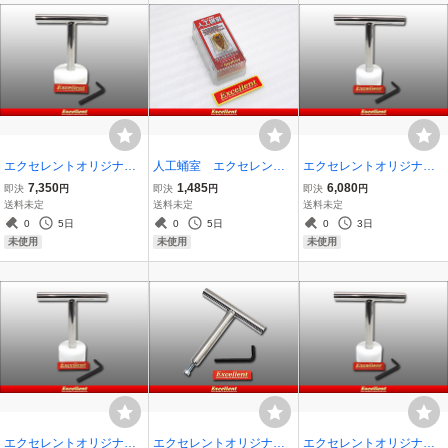
エクセレントオリジナル
人工蛹室 エクセレント
エクセレントオリジナル
菌糸瓶ハンドプレス110Φ
オリジナル クワガタ用
菌糸瓶ハンドプレス85Φ
7,350
1,485
6,080
即決
円
即決
円
即決
円
（交換タイプ）
（交換タイプ）
送料未定
送料未定
送料未定
0
5日
0
5日
0
3日
未使用
未使用
未使用
エクセレントオリジナル
エクセレントオリジナル
エクセレントオリジナル