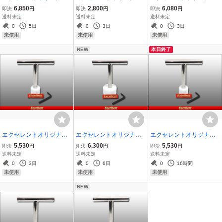
菌糸瓶ハンドプレス100Φ
菌糸瓶ハンドプレス（交
菌糸瓶ハンドプレス80Φ
6,850
2,800
6,080
即決
円
即決
円
即決
円
（交換タイプ）
換タイプ）アタッチメン
（交換タイプ）
送料未定
送料未定
送料未定
ト無し
0
5日
0
3日
0
3日
未使用
未使用
未使用
NEW
本日終了
エクセレントオリジナル
エクセレントオリジナル
エクセレントオリジナル
菌糸瓶ハンドプレス60Φ
菌糸瓶ハンドプレス90Φ
菌糸瓶ハンドプレス65Φ
5,530
6,300
5,530
即決
円
即決
円
即決
円
（交換タイプ）
（交換タイプ）
（交換タイプ）
送料未定
送料未定
送料未定
0
3日
0
6日
0
16時間
未使用
未使用
未使用
NEW