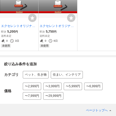
エクセレントオリジナル
エクセレントオリジナル
菌糸瓶ハンドプレス55Φ
菌糸瓶ハンドプレス75Φ
5,200
5,750
即決
円
即決
円
（交換タイプ）
（交換タイプ）
送料未定
送料未定
0
3日
0
6日
未使用
未使用
絞り込み条件を追加
カテゴリ
ペット、生き物
住まい、インテリア
〜2,999円
〜3,999円
〜5,999円
〜6,999円
価格
〜7,999円
〜29,999円
ページトップへ