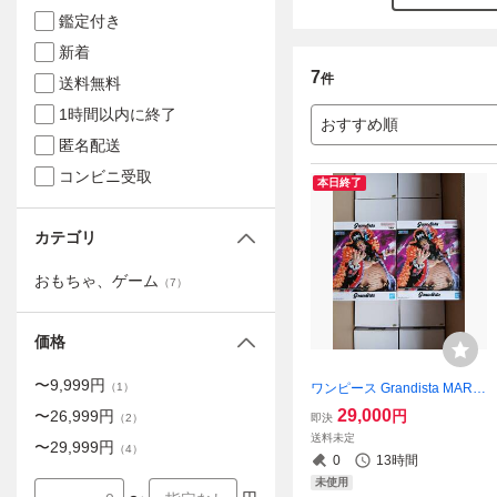
鑑定付き
新着
7
件
送料無料
1時間以内に終了
おすすめ順
匿名配送
コンビニ受取
本日終了
カテゴリ
おもちゃ、ゲーム
（
7
）
価格
〜
9,999
円
ワンピース Grandista MARS
（
1
）
HALL.D.TEACH 20個
29,000
円
〜
26,999
円
即決
（
2
）
送料未定
〜
29,999
円
（
4
）
0
13時間
未使用