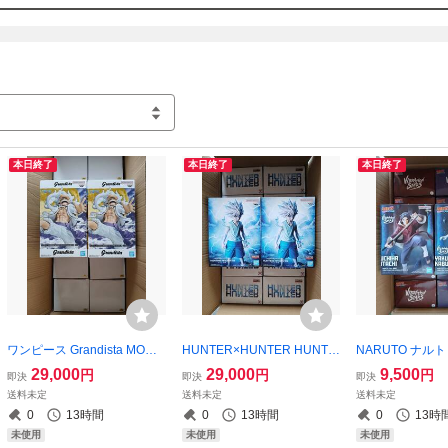
本日終了
本日終了
本日終了
ワンピース Grandista MONK
HUNTER×HUNTER HUNTIN
NARUTO ナルト
EY.D.LUFFY GEAR5 Ⅲ 20個
G ARCHIVES キルア 神速 20
RATION STARS 
29,000
29,000
9,500
円
円
円
即決
即決
即決
個
CHI Ⅲ 10個 ・
送料未定
送料未定
送料未定
ト 疾風伝 VIBRAT
0
13時間
0
13時間
0
13時
S YAKUSHI KA
未使用
未使用
未使用
合計20個