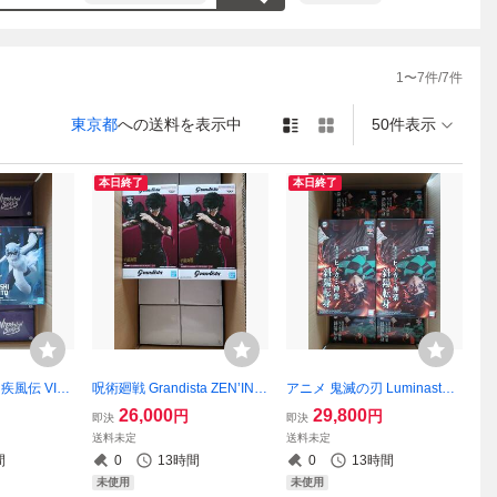
1
〜
7
件/
7
件
東京都
への送料を表示中
50件表示
本日終了
本日終了
 疾風伝 VIB
呪術廻戦 Grandista ZEN’IN
アニメ 鬼滅の刃 Luminasta
UCHIHA ITA
MAKI 20個
竈門炭治郎 ヒノカミ神楽斜
26,000
29,800
円
円
即決
即決
NARUTO ナル
陽転身 20個
送料未定
送料未定
ION STAR
間
0
13時間
0
13時間
BUTO 10個
未使用
未使用