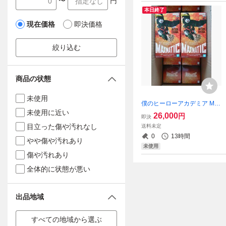
〜
円
本日終了
現在価格
即決価格
絞り込む
商品の状態
未使用
僕のヒーローアカデミア MA
未使用に近い
XIMATIC KATSUKI BAKUGO
26,000
円
即決
Ⅲ 20個
目立った傷や汚れなし
送料未定
0
13時間
やや傷や汚れあり
未使用
傷や汚れあり
全体的に状態が悪い
出品地域
すべての地域から選ぶ