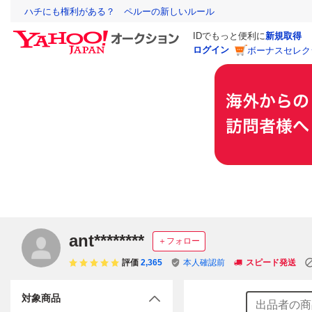
ハチにも権利がある？ ペルーの新しいルール
IDでもっと便利に
新規取得
ログイン
ボーナスセレク
ant********
＋フォロー
評価
2,365
本人確認前
スピード発送
対象商品