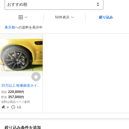
おすすめ順
50件表示
絞り込み
東京都
への送料を表示中
35万以上 軽量鍛造ホイー
ル BMW E46 M3 鍛栄舎a
220,000
現在
円
utostradaspreads 19イン
357,000
即決
円
チ8.5j 2本 19インチ9.5j 2
送料は商品ページ参照
本 pcd120は超希少 レク
0
1日
サスなど
絞り込み条件を追加