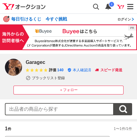
i
毎日引けるくじ 今すぐ挑戦
ログイン
Garagec
評価
140
本人確認済
スピード発送
ブラックリスト登録
＋フォロー
1
1
〜
1
件/
1
件
件