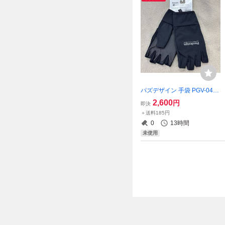
パズデザイン 手袋 PGV-045
5フィンガーレスライトゲー
2,600
円
即決
ムグローブ ブラックグレー X
＋送料185円
Lサイズ
0
13時間
未使用