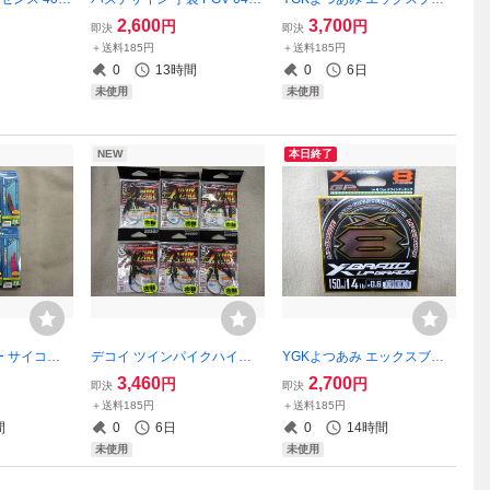
用 箱なし
5フィンガーレスライトゲー
イド スーパージグマンX8 6
2,600
3,700
円
円
即決
即決
ムグローブ ブラックグレー L
号 300ｍ 80LB Xブレイド 8
＋送料185円
＋送料185円
サイズ
本編み 送料185円
0
13時間
0
6日
未使用
未使用
NEW
本日終了
 サイコス
デコイ ツインパイクハイパ
YGKよつあみ エックスブレ
.0号 合計8
ー 3/0 DJ-98 6枚セット 送料
イド アップグレードX8 0.6号
3,460
2,700
円
円
即決
即決
アシストに
185円 DECOY ジギング用 ア
150ｍ 14LB Xブレイド 8本編
＋送料185円
＋送料185円
スッテ
シストフック 青物 ブリ メジ
みPE 送料185円
間
0
6日
0
14時間
ロ
未使用
未使用