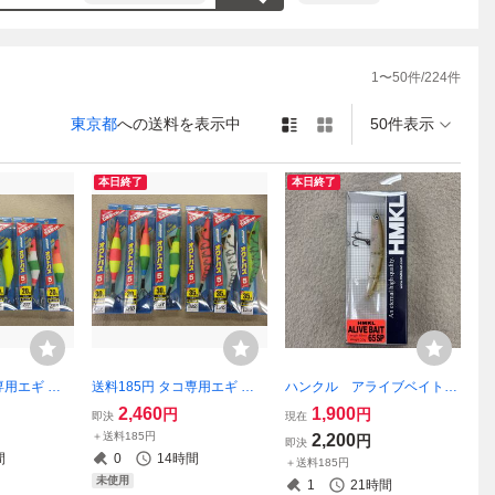
います

ます。評価が早くほしい方は
1
〜
50
件/
224
件
す
東京都
への送料を表示中
50件表示
本日終了
本日終了
専用エギ サ
送料185円 タコ専用エギ サ
ハンクル アライブベイト
g 2.5号 6
イコオクトパス5 30g 3.0号 3
65SP ALIVE BAIT 65SP GH
2,460
1,900
円
円
即決
現在
ルイン タコエ
個 35ｇ 3.5号 3個 合計6個セ
OST PEARL WAKASAGI HM
＋送料185円
2,200
円
即決
には無いカラ
ット 蛸エギ タコエギ 蛸墨族
KL
間
0
14時間
＋送料185円
ーブレス
には無いカラーも有ります
未使用
1
21時間