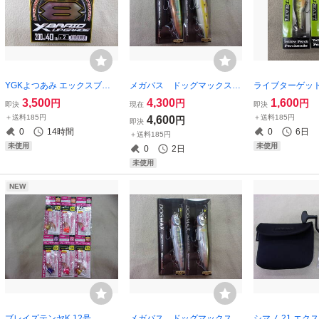
YGKよつあみ エックスブレ
メガバス ドッグマックス
ライブターゲット
イド アップグレードX8 2号 2
ウォーキングモデル RH モ
パーチ ナチュラ
3,500
4,300
1,600
円
円
円
即決
現在
即決
00ｍ 40LB Xブレイド 2.0号
スラ ワギンオイカワ ２個
ローセントマッ
＋送料185円
＋送料185円
4,600
円
即決
8本編みPE 送料185円
セット
ト シャローラン
0
14時間
0
6日
＋送料185円
未使用
未使用
0
2日
未使用
NEW
ブレイズテンヤK 12号 合
メガバス ドッグマックス
シマノ 21 エクス