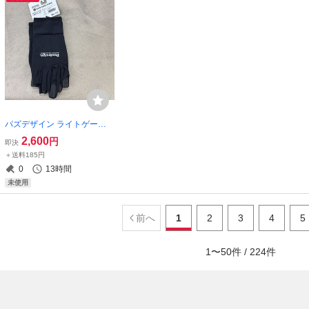
パズデザイン ライトゲーム
グローブ PGV-041 ブラック
2,600
円
即決
ホワイト 3L
＋送料185円
0
13時間
未使用
前へ
1
2
3
4
5
1
〜
50
件 /
224
件