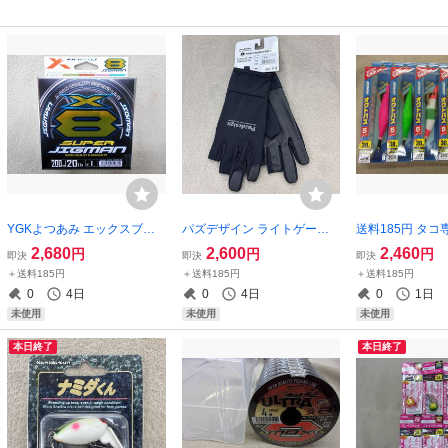
YGKよつあみ エックスブレ
パズデザイン ライトゲーム
送料185円 タコ
イド スーパージグマンX8 1
グローブ PGV-041 ブラック
イコオクトパス5 30
2,680
2,600
2,460
円
円
円
即決
即決
即決
号 200ｍ 20LB Xブレイド 8
グレー Mサイズ
個 蛸エギ ラト
＋送料185円
＋送料185円
＋送料185円
本編み 送料185円 1.0号 ライ
ギ 3号 蛸墨族
0
4日
0
4日
0
1日
トジギング
も有ります バー
未使用
未使用
未使用
本日終了
本日終了