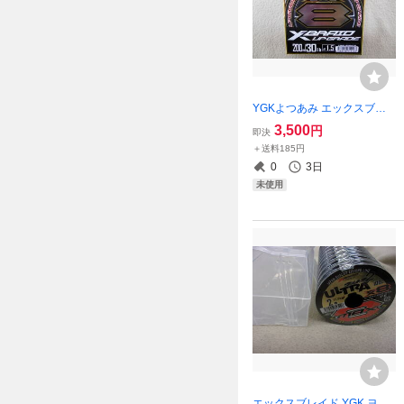
YGKよつあみ エックスブレ
イド アップグレードX8 1.5号
3,500
円
即決
200ｍ 30LB Xブレイド 8本編
＋送料185円
みPE 送料185円
0
3日
未使用
エックスブレイド YGK ヨツ