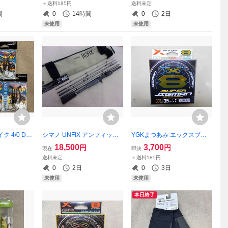
＋送料185円
送料未定
イカスッテ
ケイムラ オモリ付き釣り針
ンクゴールド他 送料185円
間
0
14時間
0
2日
オモリ付き釣り針
未使用
未使用
 4/0 DJ-
シマノ UNFIX アンフィック
YGKよつあみ エックスブレ
料185円 DE
ス B66ML-5 未使用 パッ
イド スーパージグマンX8 2
18,500
3,700
円
円
現在
即決
アシストフッ
クロッド ５ピース
号 300ｍ 35LB Xブレイド 8
送料未定
＋送料185円
本編み 2.0号 送料185円
0
2日
0
3日
未使用
未使用
本日終了