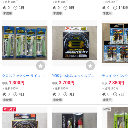
＋送料185円
＋送料185円
＋送料185円
ック リア用 ショーター タ
に エギスッテ 
0
1日
0
6日
0
14時
チウオには必須？
未使用
未使用
未使用
クロスファクター サイコ オ
YGKよつあみ エックスブレ
デコイ ツインパイク
モリグシンカー2 20号 4個セ
イド スーパージグマンX8 4
88 5枚セット 送
1,300
3,700
2,880
円
円
円
即決
即決
即決
ット グロー AST209-20GL
号 300ｍ 60LB Xブレイド 8
COY ジギング 
＋送料185円
＋送料185円
＋送料185円
夜行 オモリ 錘 ケンサキイカ
本編み 送料185円
ク
0
4日
0
3日
0
2日
スルメイカ ヤリイカ
未使用
未使用
未使用
本日終了
NEW