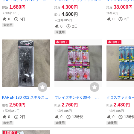
計6個セット クロスファクタ
ウォーキングモデル SH SE
0M XG 未使
1,680
4,300
38,000
円
円
円
即決
現在
現在
ー マダイ 真鯛 ひとつテンヤ
アユ SH ハス ２個セッ
＋送料185円
送料未定
4,600
円
即決
ケイムラ オモリ付き釣り針
ト
0
6日
0
2日
＋送料185円
未使用
0
2日
未使用
本日終了
本日終了
KAREN 180 K02 ステルスブ
ブレイズテンヤK 30号 合
クロスファクター
ラック OSP カレン 火蓮
計6個セット クロスファクタ
ッテドロッパー 2
2,500
2,760
2,480
円
円
円
現在
即決
即決
ー マダイ 真鯛 ひとつテンヤ
個 イカメタルの
＋送料450円
＋送料185円
＋送料185円
ケイムラ オモリ付き釣り針
エギスッテ イカ
0
2日
0
13時間
0
13時
未使用
未使用
未使用
本日終了