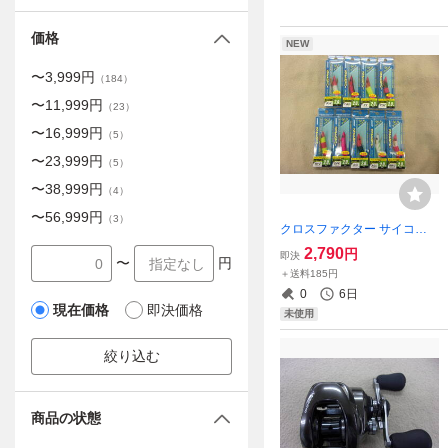
価格
NEW
〜
3,999
円
（
184
）
〜
11,999
円
（
23
）
〜
16,999
円
（
5
）
〜
23,999
円
（
5
）
〜
38,999
円
（
4
）
〜
56,999
円
（
3
）
クロスファクター サイコス
ッテドロッパー 2.0号 合計9
2,790
円
即決
〜
円
個 グロー 鉛スッテ イカメタ
＋送料185円
ル オモリグ のアシストに 2
0
6日
号 エギスッテ イカスッテ
現在価格
即決価格
未使用
絞り込む
商品の状態