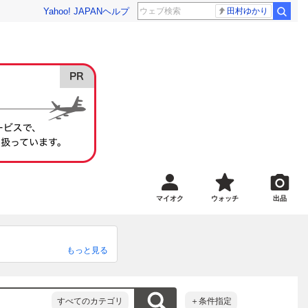
Yahoo! JAPAN
ヘルプ
田村ゆかり
マイオク
ウォッチ
出品
もっと見る
だいております。翌日までに
出荷にご理解下さい

5日以内に入金頂けない場合は
すべてのカテゴリ
＋条件指定