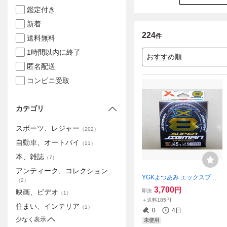
鑑定付き
新着
224
件
送料無料
1時間以内に終了
おすすめ順
匿名配送
コンビニ受取
カテゴリ
スポーツ、レジャー
（
202
）
自動車、オートバイ
（
11
）
本、雑誌
（
7
）
アンティーク、コレクション
YGKよつあみ エックスブレ
（
2
）
イド スーパージグマンX8 2.5
3,700
円
即決
映画、ビデオ
（
1
）
号 300ｍ 45LB Xブレイド 8
＋送料185円
本編み 送料185円 ライトジ
住まい、インテリア
（
1
）
0
4日
ギング
少なく表示
未使用