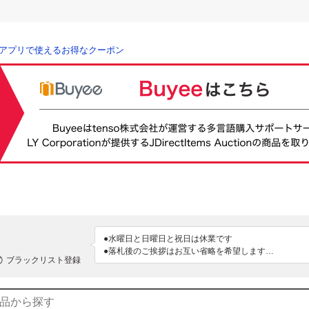
アプリで使えるお得なクーポン
●水曜日と日曜日と祝日は休業です

●落札後のご挨拶はお互い省略を希望します

ブラックリスト登録
●作業効率化の為、入金確認のご連絡は省略させていた
発送できない場合はご連絡いたします

●商品の手渡しはできません。当方の指定業者での元払い
●落札後24時間以内に発送先のご連絡頂き、落札より