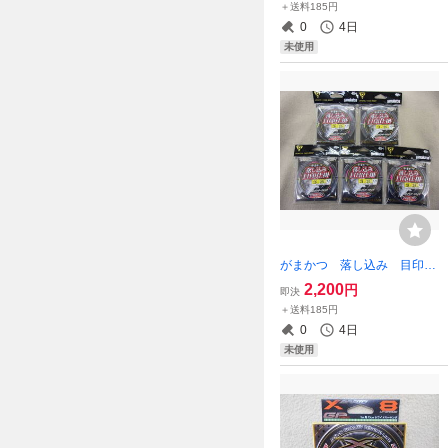
＋送料185円
本編み 送料185円
0
4日
未使用
がまかつ 落し込み 目印仕
掛け 1.5号 3ｍ 5個セッ
2,200
円
即決
ト 前打ち ヘチ釣り 黒
＋送料185円
鯛 チヌ クロダイ 落とし
0
4日
込み用目印
未使用