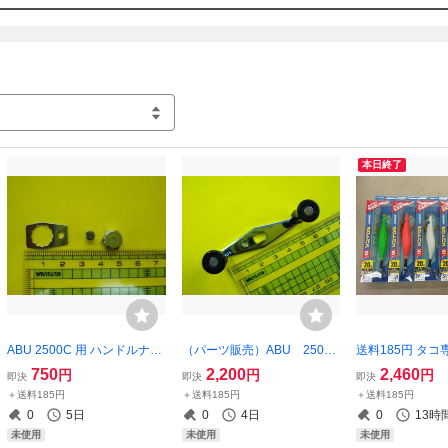
落札者都合で削除させて頂きます

●落札順では無く必要事項をご連絡頂いた方から対応して
●評価を頂いた方のみ1週間くらいまとめて返しており
一報ください

●作業効率優先で宅配業者を変更して送ることがありま
本日終了
ABU 2500C 用 ハンドルナッ
（パーツ販売）ABU 2501C
送料185円 タコ
ト 10ｍｍ幅 リテーナー 固定
5001C 用 56ｍｍダブルハ
イコオクトパス5 20
750
2,200
2,460
円
円
円
即決
即決
即決
ビス 3点セット ショートハン
ンドル 超ショートハンドル
個 蛸エギ ラト
＋送料185円
＋送料185円
＋送料185円
ドル用 レア？ 5500C アブ ハ
ブラック 5501C アブ 1501C
ギ 激安 蛸墨族
0
5日
0
4日
0
13時
ンドルロックナット
2501C 2500C 5000C 4000C
ーも有ります バ
未使用
未使用
未使用
にも