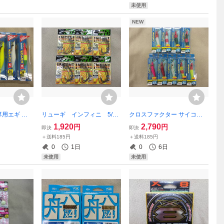
未使用
NEW
専用エギ サ
リューギ インフィニ 5/0
クロスファクター サイコス
g 3.0号 6
6枚セット オフセットフ
ッテドロッパー 2.5号 合計9
1,920
2,790
円
円
即決
即決
ルイン タコエ
ック RYUGI INFINI
個 グロー 鉛スッテ イカメタ
＋送料185円
＋送料185円
には無いカラー
ル オモリグ のアシストに エ
0
1日
0
6日
ブレス
ギスッテ イカスッテ
未使用
未使用