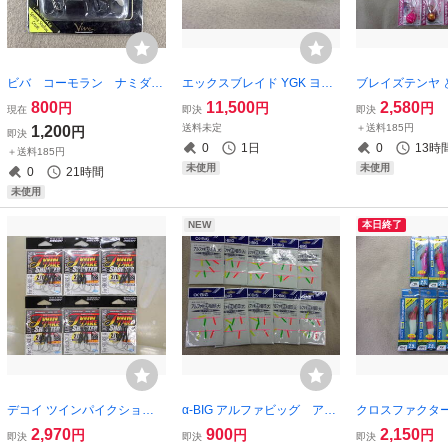
ビバ コーモラン ナミダく
エックスブレイド YGK ヨツ
ブレイズテンヤ 
ん パロット VIVA
アミ ウルトラ2 マックス W
テンヤK タイプR 
800
11,500
2,580
円
円
円
現在
即決
即決
X8 1200m 4号 28kg 8本編
ット タイプラウ
送料未定
＋送料185円
1,200
円
即決
み ULTRA2 MAX WX8 よつ
ファクター マダ
0
1日
0
13時
＋送料185円
あみ
つテンヤ オモリ
未使用
未使用
0
21時間
未使用
NEW
本日終了
デコイ ツインパイクショー
α-BIG アルファビッグ アル
クロスファクター
ター 2/0 DJ-80 6枚セット DE
ファ逆光目印 大 10枚
クイッド SE オモ
2,970
900
2,150
円
円
円
即決
即決
即決
COY ジギング用 アシストフ
鮎、アマゴ兼用 AKR-03
合計7個 オモリ