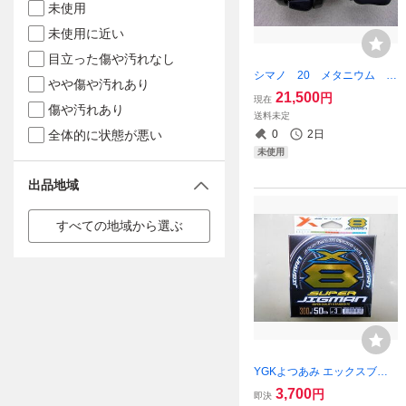
未使用
未使用に近い
目立った傷や汚れなし
シマノ 20 メタニウム H
やや傷や汚れあり
G 右 未使用 本体のみ
21,500
円
現在
傷や汚れあり
送料未定
全体的に状態が悪い
0
2日
未使用
出品地域
すべての地域から選ぶ
YGKよつあみ エックスブレ
イド スーパージグマンX8 3
3,700
円
即決
号 300ｍ 50LB Xブレイド 8