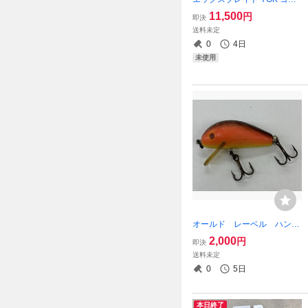
アミ ウルトラ2 マックス W
11,500
円
即決
X8 1200m 2号 15.5kg 8本編
送料未定
み ULTR MAX WX8 よつあ
0
4日
み
未使用
オールド レーベル ハンプ
バック? 45mm 針込み6.7g U
2,000
円
即決
SA製
送料未定
0
5日
本日終了