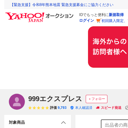
【緊急支援】令和8年熊本地震 緊急支援募金にご協力ください
IDでもっと便利に
新規取得
ログイン
初回購入限定、
999エクスプレス
＋フォロー
評価
9,793
本人確認済
スピード発送
対象商品