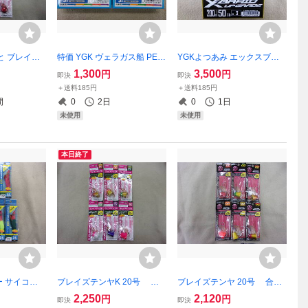
と ブレイズ
特価 YGK ヴェラガス船 PE X
YGKよつあみ エックスブレ
20号 6個セ
4 3号 150m 2本セットでのお
イド アップグレードX8 3号 2
1,300
3,500
円
円
即決
即決
ンド クロス
値段です 40LB 18kg 4本
00ｍ 50LB Xブレイド 8本編
＋送料185円
＋送料185円
イ 真鯛 ひと
編み 日本製 船以外の釣りに
みPE 送料185円
間
0
2日
0
1日
付き釣り針
も
未使用
未使用
本日終了
 サイコス
ブレイズテンヤK 20号 合
ブレイズテンヤ 20号 合計
リグ 2.5号
計6個セット クロスファクタ
6個セット クロスファクター
2,250
2,120
円
円
即決
即決
グ のアシスト
ー マダイ 真鯛 ひとつテンヤ
マダイ 真鯛 ひとつテンヤ ピ