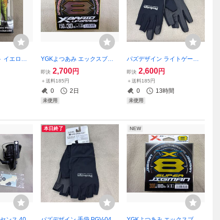
 イエロー
YGKよつあみ エックスブレ
パズデザイン ライトゲーム
ルマット フ
イド アップグレードX8 1.5号
グローブ PGV-041 ブラック
2,700
2,600
円
円
即決
即決
ト 2個セッ
150ｍ 30LB Xブレイド 8本編
ホワイト Mサイズ
＋送料185円
＋送料185円
ナー
みPE 送料185円
0
2日
0
13時間
未使用
未使用
本日終了
NEW
センス 400
パズデザイン 手袋 PGV-045
YGKよつあみ エックスブレ