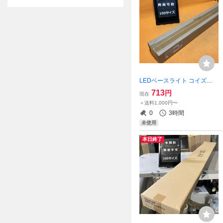
LEDベースライト コイズミ
照明 AHE695083 昼白色相当
713
円
現在
LED24球 直付 連続調光タイ
＋送料1,000円〜
プ サテイゴー
0
3時間
未使用
本日終了