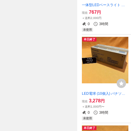
一体型LEDベースライト 器
具本体 パナソニック NNLK4
767
円
現在
1517J 天井直付型 40形 iDシ
＋送料2,000円
リーズ ライトバー別売 サテ
0
3時間
イゴー
未使用
本日終了
LED電球 (10個入) パナソニ
ック LDA5L-G/Z40E/S/W/2
3,278
円
現在
全方向プレミア 口金E26 電
＋送料1,000円〜
球色相当 サテイゴー
0
3時間
未使用
本日終了