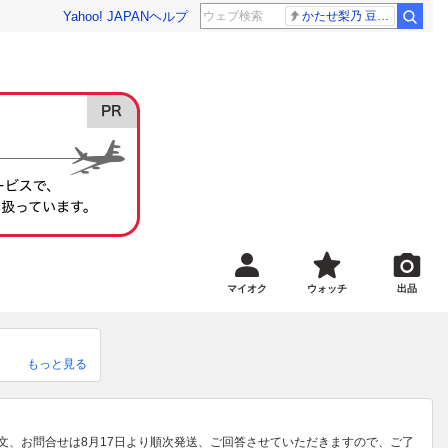
Yahoo! JAPAN
ヘルプ
かたせ梨乃 豆原一成
マイオク
ウォッチ
出品
もっと見る
す。

ご注文、お問合せは8月17日より順次発送、ご回答させていただきますので、ご了