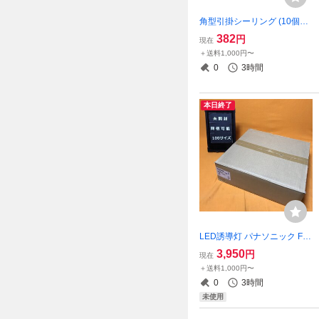
角型引掛シーリング (10個入)
ナショナル WG4101 6A 250
382
円
現在
V サテイゴー
＋送料1,000円〜
0
3時間
本日終了
LED誘導灯 パナソニック FA
20301LE1 片面 点滅型 B級B
3,950
円
現在
L形 21年製 サテイゴー
＋送料1,000円〜
0
3時間
未使用