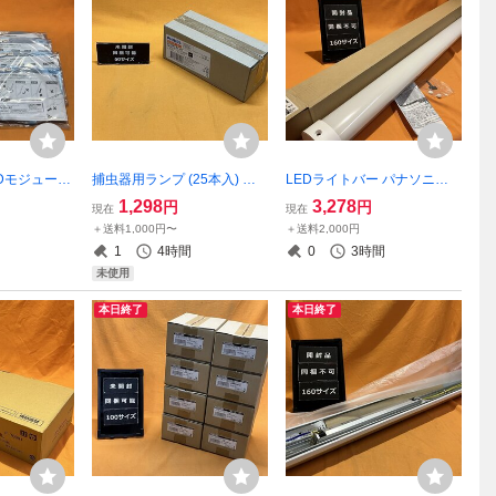
Dモジュール
捕虫器用ランプ (25本入) フ
LEDライトバー パナソニッ
Nライティング
ィリップス ACTINIC BL 6W
ク NNW4410ENZLE9 昼白色
1,298
3,278
円
円
現在
現在
WW-F1 温白
サテイゴー
防湿型・防雨型 一般タイプ 4
＋送料1,000円〜
＋送料2,000円
テイゴー
000lmタイプ 非調光 40形 サ
1
4時間
0
3時間
テイゴー
未使用
本日終了
本日終了