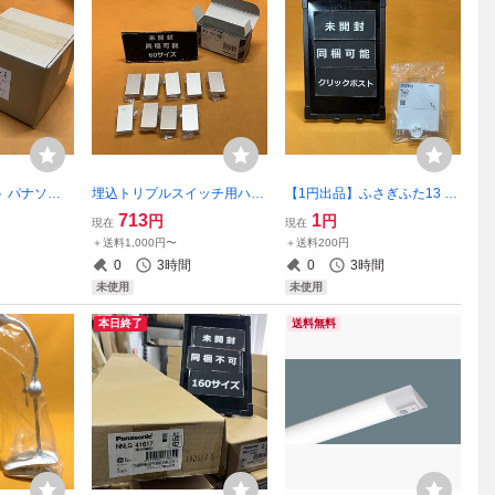
ト パナソニ
埋込トリプルスイッチ用ハン
【1円出品】ふさぎふた13 T
W φ100 温白
ドル (9個入) パナソニック W
OTO TH651 サテイゴー
713
1
円
円
現在
現在
 サテイゴー
TA3003CS シルバー ネーム
＋送料1,000円〜
＋送料200円
なし アドバンスシリーズ サ
0
3時間
0
3時間
テイゴー
未使用
未使用
本日終了
送料無料