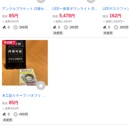
アンクルブラケット (2個セッ
LED一体形ダウンライト (5個
LEDデスクファ
ト) 小 サテイゴー
セット) 東芝 LEDD-21011FN
ームテック LDS
85
5,478
162
円
円
円
現在
現在
現在
-LS9 φ100 昼白色 サテイゴ
プ式 4段階 調光
＋送料200円
＋送料1,000円
＋送料1,000円〜
ー
0
3時間
0
3時間
0
3時間
未使用
未使用
本日終了
木工貼りテープ パネフリ ホ
ワイト 9mm巾×2ｍ巻 サテイ
85
円
現在
ゴー
＋送料200円
0
4時間
未使用