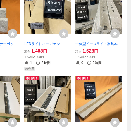
ーナーボック
LEDライトバー パナソニッ
一体型ベースライト器具本体
ク NNL4400ENTLE9 昼白色
(10個セット) パナソニック N
1,408
1,628
円
円
現在
現在
一般タイプ 4000lmタイプ 非
NWK41151 天井直付型 ステ
＋送料2,000円
＋送料2,500円
調光 40形 サテイゴー
ンレス製 ライトバー別売 サ
1
3時間
0
3時間
テイゴー
未使用
本日終了
本日終了