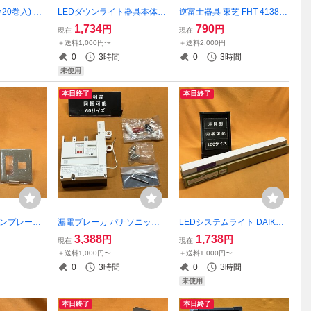
×20巻入) マ
LEDダウンライト器具本体 (8
逆富士器具 東芝 FHT-41386
8ｍｍ RS382
個セット) 東芝 LEDD85920
N-PH9 直付 ランプ別売 FHF
1,734
790
円
円
現在
現在
(W) サテイゴー
32×1灯 サテイゴー
＋送料1,000円〜
＋送料2,000円
0
3時間
0
3時間
未使用
本日終了
本日終了
ダンプレート
漏電ブレーカ パナソニック B
LEDシステムライト DAIKO
 サテイゴー
JF350325 3P2E 50A サテイ
DSY-3902ATE/WTE/YTE 温
3,388
1,738
円
円
現在
現在
ゴー
白色 天井・壁（縦向・横
＋送料1,000円〜
＋送料1,000円〜
向）・床付兼用 サテイゴー
0
3時間
0
3時間
未使用
本日終了
本日終了