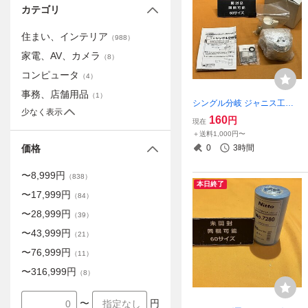
カテゴリ
住まい、インテリア
（
988
）
家電、AV、カメラ
（
8
）
コンピュータ
（
4
）
事務、店舗用品
（
1
）
シングル分岐 ジャニス工業 S
少なく表示
JA7 サテイゴー
160
円
現在
＋送料1,000円〜
0
3時間
価格
〜
8,999
円
（
838
）
本日終了
〜
17,999
円
（
84
）
〜
28,999
円
（
39
）
〜
43,999
円
（
21
）
〜
76,999
円
（
11
）
〜
316,999
円
（
8
）
〜
円