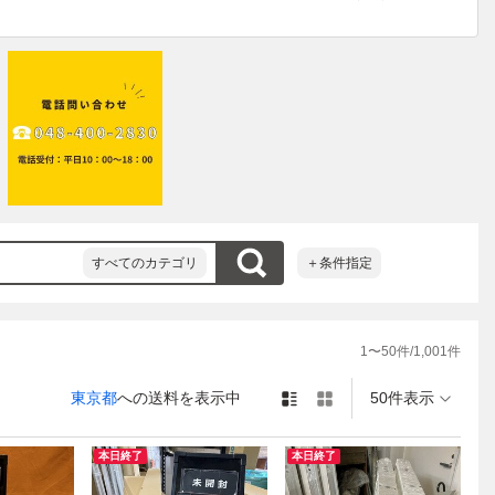
すべてのカテゴリ
＋条件指定
1
〜
50
件/
1,001
件
東京都
への送料を表示中
50件表示
本日終了
本日終了