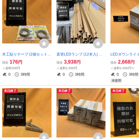
木工貼りテープ (2個セット)
直管LEDランプ (12本入) ア
LEDダウンライ
パネフリ ダークピーチ 18m
イリスオーヤマ LDG32T・N/
ック NNS28322
176
3,938
2,668
円
円
円
現在
現在
現在
m巾×2ｍ巻 サテイゴー
19/33/19SL/R 昼白色 32形 両
色 ひとセンサ付
＋送料200円
＋送料2,500円
＋送料1,000円〜
側給電 サテイゴー
0
3時間
0
3時間
0
3時間
未使用
本日終了
本日終了
本日終了