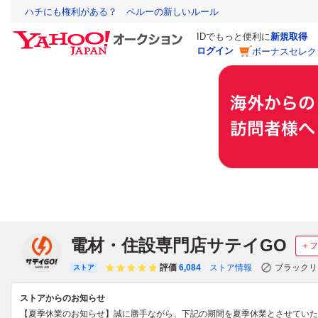
ハチにも権利がある？ ペルーの新しいルール
IDでもっと便利に
新規取得
ログイン
ボーナスセレク
電材・住設専門店サテイGO
＋フ
評価
6,084
ストア情報
ブラックリ
ストア
ストアからのお知らせ
【夏季休業のお知らせ】誠に勝手ながら、下記の期間を夏季休業とさせていただきま