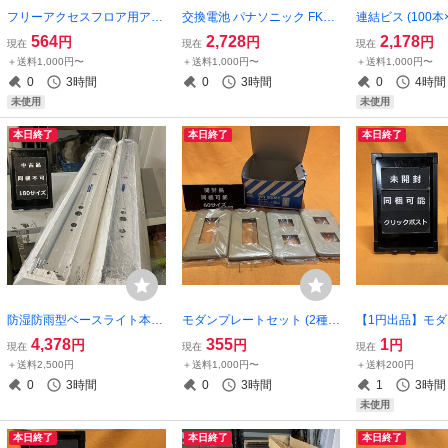
フリーアクセスフロア用アッ
交換電池 パナソニック FK72
連結ビス (100本
プコンシルバー置敷用 パナ
7 4.8V 700mAh ニッケル水
キタ F-70991 2
564
2,728
2,178
円
円
円
現在
現在
現在
ソニック NE71141 電力 サテ
素蓄電池 23年製 サテイゴー
8HL サテイゴー
＋送料1,000円〜
＋送料1,000円〜
＋送料1,000円〜
イゴー
0
3時間
0
3時間
0
4時間
未使用
未使用
本日終了
本日終了
本日終了
防湿防雨型ベースライト本体
モダンプレートセット (2種4
【1円出品】モ
(6個セット) パナソニック N
個セット) ナショナル WN60
WN6074 4コ用
4,378
355
1
円
円
円
現在
現在
現在
NWK41165 40形 天井直付型
02Y WN6003Y ダークベージ
＋送料2,500円
＋送料1,000円〜
＋送料200円
ステンレス製 ライトバー別
ュ サテイゴー
0
3時間
0
3時間
1
3時間
売 iDシリーズ サテイゴー
未使用
本日終了
本日終了
本日終了