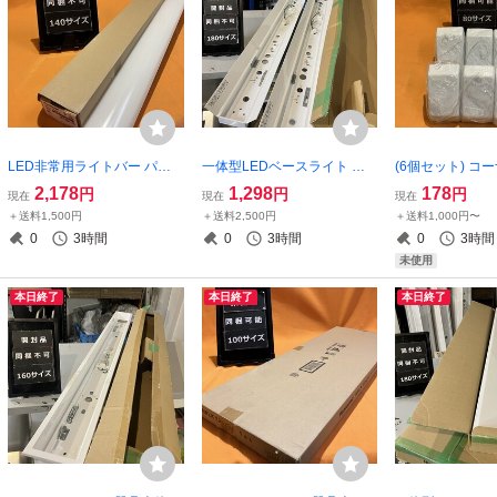
LED非常用ライトバー パナ
一体型LEDベースライト 器
(6個セット) コ
ソニック NNL4105GNLE9
具本体 (2個入) パナソニック
ス サテイゴー
2,178
1,298
178
円
円
円
現在
現在
現在
昼白色 40形 2000lmタイプ
NNLK41517J 天井直付型 40
＋送料1,500円
＋送料2,500円
＋送料1,000円〜
非調光 サテイゴー
形 iDシリーズ ライトバー別
0
3時間
0
3時間
0
3時間
売 サテイゴー
未使用
本日終了
本日終了
本日終了