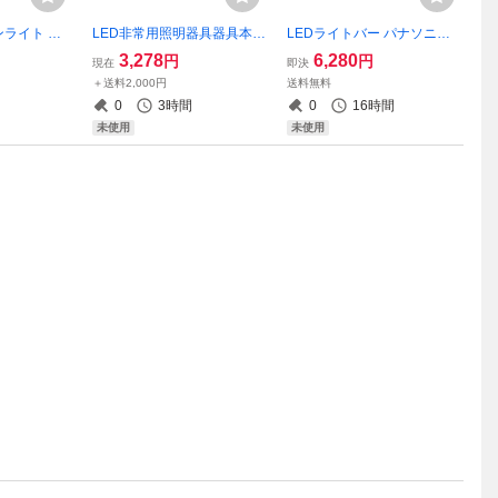
ンライト ビ
LED非常用照明器具器具本体
LEDライトバー パナソニッ
K3W クリッ
パナソニック NNLG41617 4
ク NEL4300NNLE9 昼白色 3
3,278
6,280
円
円
現在
即決
 サテイゴー
0形 天井直付型 自己点検スイ
200lmタイプ 非調光 40形 シ
＋送料2,000円
送料無料
ッチ付 リモコン自己点検機
ンプルセルコンひとセンサ
0
3時間
0
16時間
能付 サテイゴー
未使用
未使用