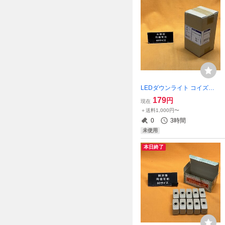
LEDダウンライト コイズミ
照明 XD205030WM φ75 温
179
円
現在
白色 サテイゴー
＋送料1,000円〜
0
3時間
未使用
本日終了