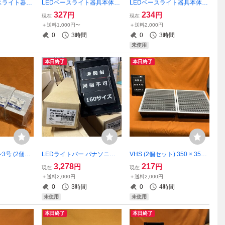
スライト器具
LEDベースライト器具本体
LEDベースライト器具本体
) パナソニッ
パナソニック NNLK22722 天
パナソニック NNLK41515 天
327
234
円
円
現在
現在
0J 天井埋込型
井埋込型 20形 ライトバー別
井直付型 40形 サテイゴー
＋送料1,000円〜
＋送料2,000円
 ライトバー
売 サテイゴー
0
3時間
0
3時間
未使用
本日終了
本日終了
3号 (2個セ
LEDライトバー パナソニッ
VHS (2個セット) 350 × 350
MDCB32
ク NNW4410ENZLE9 昼白色
吹出し口 排気口 サテイゴー
3,278
217
円
円
現在
現在
ーダクト サ
防湿型・防雨型 一般タイプ 4
＋送料2,000円
＋送料2,000円
000lmタイプ 非調光 40形 サ
0
3時間
0
4時間
テイゴー
未使用
未使用
本日終了
本日終了