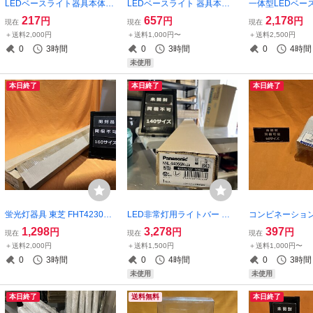
LEDベースライト器具本体
LEDベースライト 器具本体
一体型LEDベー
パナソニック NNLK41710J
パナソニック NNLK22523J
本体 (2個セット
217
657
2,178
円
円
円
現在
現在
現在
天井埋込型 40形 ライトバー
天井直付型 ライトバー別売
ク NNLK4273
＋送料2,000円
＋送料1,000円〜
＋送料2,500円
別売 サテイゴー
サテイゴー
40形 下面開放型
0
3時間
0
3時間
0
4時間
別売 サテイゴー
未使用
本日終了
本日終了
本日終了
蛍光灯器具 東芝 FHT42307N
LED非常灯用ライトバー パ
コンビネーション
-PA9 逆富士形器具 2灯用 サ
ナソニック NNL4405GNLE9
ット) マサル工業 
1,298
3,278
397
円
円
円
現在
現在
現在
テイゴー
昼白色 40形 4000lmタイプ
ホワイト エムケ
＋送料2,000円
＋送料1,500円
＋送料1,000円〜
非調光 サテイゴー
テイゴー
0
3時間
0
4時間
0
3時間
未使用
未使用
本日終了
送料無料
本日終了