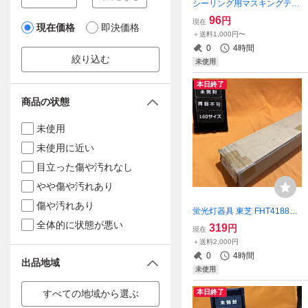
シーリング用マスキングテー
プ (2巻入) 日東電工 No.7280
96
円
現在
現在価格
即決価格
50ｍｍ × 18m サテイゴー
＋送料1,000円〜
0
4時間
絞り込む
未使用
本日終了
商品の状態
未使用
未使用に近い
目立った傷や汚れなし
やや傷や汚れあり
傷や汚れあり
蛍光灯器具 東芝 FHT41881N
-PH9 直付形 ランプ別売 サテ
全体的に状態が悪い
319
円
現在
イゴー
＋送料2,000円
0
4時間
出品地域
未使用
すべての地域から選ぶ
本日終了