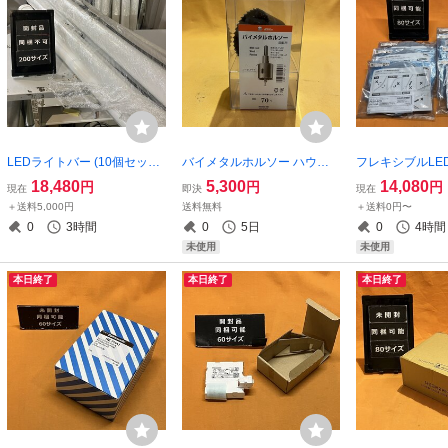
LEDライトバー (10個セット)
バイメタルホルソー ハウスB
フレキシブルLE
パナソニック NNW4311ENZ
M BMH-70 回転用
(7個セット) D
18,480
5,300
14,080
円
円
円
現在
即決
現在
LE9 昼白色 40形 防湿型 防雨
FX50-LED2900
＋送料5,000円
送料無料
＋送料0円〜
型 一般タイプ 3200lmタイプ
色 2900mm サ
0
3時間
0
5日
0
4時間
非調光 サテイゴー
未使用
未使用
本日終了
本日終了
本日終了