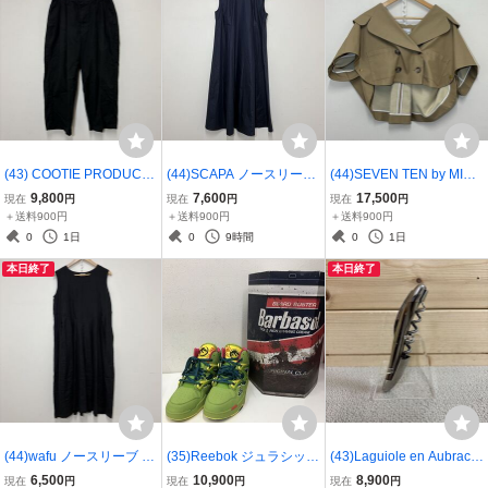
(43) COOTIE PRODUCTI
(44)SCAPA ノースリーブ
(44)SEVEN TEN by MIHO
ONS クーティー 2 Tuck E
ワンピース 72253-1-1067
KAWAHITO セブンテン バ
9,800
7,600
17,500
現在
円
現在
円
現在
円
asy Pants ブラック S コ
1E クリアタイプライター
イ ミホ カワヒト ジャケッ
＋送料900円
＋送料900円
＋送料900円
ットン ツータック イージ
ワンピース 40 ネイビー
ト 9S601 ポリエステル S
0
1日
0
9時間
0
1日
ーパンツ 37961083604
コットン タグ付き スキャ
ベージュ 無地 379610913
本日終了
本日終了
パ 37961090855
64
(44)wafu ノースリーブ ワ
(35)Reebok ジュラシック
(43)Laguiole en Aubrac
ンピース リネン 静かな主
パーク ポンプ オムニ ゾー
ソムリエナイフ ラギオー
6,500
10,900
8,900
現在
円
現在
円
現在
円