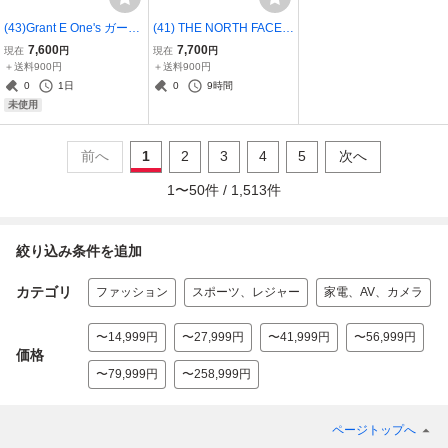
(43)Grant E One's ガード
(41) THE NORTH FACE P
ル BiBi Series ブラック メ
URPLE LABEL ノースフ
7,600
7,700
現在
円
現在
円
ンズ ビビガードル BiBi Gr
ェイス ストレッチツイル
＋送料900円
＋送料900円
ant ビビ LL グラント イー
テーパードパンツ 34 ネイ
0
1日
0
9時間
ワンズ 未使用品 未開封品
ビー NT5700N コットン 3
未使用
7961054437
前へ
1
2
3
4
5
次へ
1
〜
50
件 /
1,513
件
絞り込み条件を追加
カテゴリ
ファッション
スポーツ、レジャー
家電、AV、カメラ
〜14,999円
〜27,999円
〜41,999円
〜56,999円
価格
〜79,999円
〜258,999円
ページトップへ