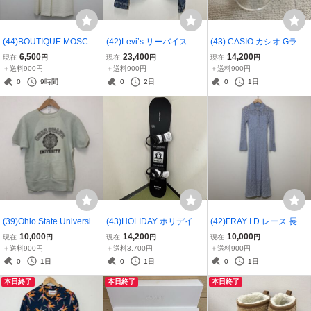
(44)BOUTIQUE MOSCHI
(42)Levi’s リーバイス デ
(43) CASIO カシオ Gライ
NO 半袖 ワンピース KL52
ニムジャケット 2ndモデ
ド G-SHOCK G-LIDE GB
6,500
23,400
14,200
現在
円
現在
円
現在
円
51115 ブティック モスキ
ル 71507-XX 40 デニム イ
X-100NS-1JF 腕時計 ブラ
＋送料900円
＋送料900円
＋送料900円
ーノ ホワイト レーヨン ア
ンディゴ ダブルプリーツ
ック 37961075852
0
9時間
0
2日
0
1日
イボリー タグ付き 膝丈 3
ジャケット 37961067390
7961090572
(39)Ohio State University
(43)HOLIDAY ホリデイ P
(42)FRAY I.D レース 長袖
オハイオ州立大学 カレッ
OPLIVE POPEYE & OLIV
ワンピース ブルー 0 フレ
10,000
14,200
10,000
現在
円
現在
円
現在
円
ジスウェット グリーン コ
E スノーボード 149cm ブ
イ アイディー FWFO2552
＋送料900円
＋送料3,700円
＋送料900円
ットン エンブレム プリン
ラック ホワイト ハイブリ
09 コットン インナー付き
0
1日
0
1日
0
1日
ト ラグランスリーブ 379
ッドキャンバー スノボ 板
37961065884
本日終了
本日終了
本日終了
61022214
37961063163