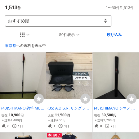
1,513
1
〜
50
件/
1,513
件
件
おすすめ順
50件表示
絞り込み
東京都
への送料を表示中
(40)SHIMANO 釣竿 MULT
(35) A.D.S.R. サングラス
(43)SHIMANO シマノ ワ
I MARINE MH350 シマノ
EDDIE 01g Lt.Blue クリア
ールドシャウラ フリース
10,900
11,500
39,500
現在
円
現在
円
現在
円
マルチマリン 釣り竿 SPI
レンズ 2way ライトブル
タイルルアーロッド 1652
＋送料1,400円
＋送料900円
＋送料3,700円
RALX ロッド 釣具 アウト
ー ケース 付 46.5□24-145
R-3 スーパーレッド ロゴ
0
1日
1
1日
0
2日
ドア レジャー 海 川 船 37
エーディーエスアール 37
サソリ刺繍 釣竿 3796108
本日終了
961037430
960931920
6124