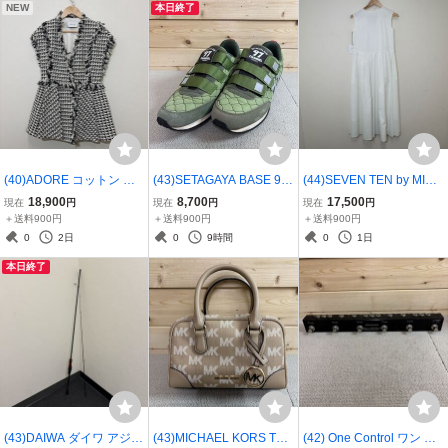
NEW
本日終了
ンカイ 37961026298
071212
(40)ADORE コットン チ
(43)SETAGAYA BASE 97
(44)SEVEN TEN by MIHO
ェック ツィード ジレ 38
チャンネル スニーカー Mi
KAWAHITO セブンテン バ
18,900
8,700
17,500
現在
円
現在
円
現在
円
アドーア 531-5150201 ベ
litary Edition グリーン 28
イ ミホ カワヒト ノースリ
＋送料900円
＋送料900円
＋送料900円
スト ホワイト ブラック ノ
世田谷ベース 97CS-005
ーブワンピース 9S504 ポ
0
2日
0
9時間
0
1日
ースリーブ レディース 37
ローカット メンズ 37961
リエステル XS ホワイト 3
本日終了
961037522
080825
7961091357
(43)DAIWA ダイワ アジン
(43)MICHAEL KORS THO
(42) One Control ワン コ