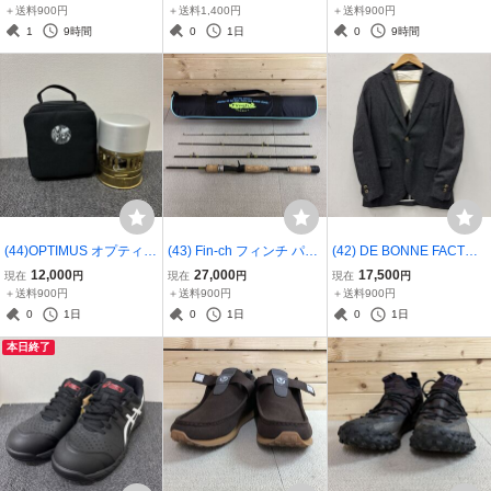
張 余韻を残す 鍵盤タック
ン II 27.5cm GY0549 Jura
ル・アン・オブラック ホ
＋送料900円
＋送料1,400円
＋送料900円
ワンピース ブラック 麻10
ssic Park Pump Omni Zon
ーンハンドル コルクスク
1
9時間
0
1日
0
9時間
0% 日本製 37961090763
e II リーボック 恐竜 3796
リュー ワインオープナー
0941905
37960925073
(44)OPTIMUS オプティマ
(43) Fin-ch フィンチ パッ
(42) DE BONNE FACTUR
ス 123R SVEA スベア 小
ク ロッド Canaria 68ML
E デ ボン ファクチュール
12,000
27,000
17,500
現在
円
現在
円
現在
円
型ガソリンストーブ アウ
釣り竿 カナリア 68ML 4
テーラードジャケット 46
＋送料900円
＋送料900円
＋送料900円
トドア キャンプ ホワイト
ピース コルク 379610774
グレー ウール 2369 ブレ
0
1日
0
1日
0
1日
ガソリン ストーブ 37961
36
ザー 37960847719
本日終了
088166