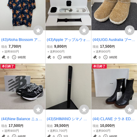
(43)Aloha Blossom アロ
(43)Apple アップルウォッ
(44)UGG Australia ブーツ
ハブロッサム BIRDS OF P
チ MWVF2J/A Apple Watc
Classic Ultra Mini Wrap T
7,700
9,800
17,500
現在
円
現在
円
現在
円
ARADISE 半袖アロハシャ
h Series 5 GPSモデル 44
ech Boot 1171115 アグ
＋送料900円
＋送料900円
＋送料900円
ツ AB-0017010104 レー
mm Space Gray アップル
キャメル 29cm US11 シャ
0
9時間
0
9時間
0
9時間
ヨン 42 ネイビー 総柄 37
ブラック バンド 3796107
ギースエード ボア 37961
本日終了
本日終了
961084595
2479
044407
(44)New Balance ニュー
(43)SHIMANO シマノ ワ
(44) CLANE クラネ EDG
バランス Made in USA 99
ールドシャウラ フリース
E ROUND SHORT BOOT
17,500
39,500
10,000
現在
円
現在
円
現在
円
0v6 スニーカー M990BK6
タイルルアーロッド 1651
S 36 ブラック 13115-842
＋送料900円
＋送料3,700円
＋送料900円
ブラック 27cm ローカッ
FF-3 スーパーレッド ロゴ
2 チャンキーヒール エッ
0
9時間
0
2日
0
9時間