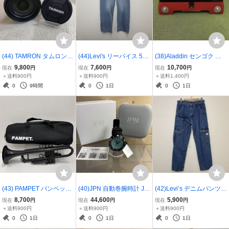
(44) TAMRON タムロン A
(44)Levi's リーバイス 501
(38)Aladdin センゴク ア
F 18-270mm F 3.5-6.3 Di I
LOOSE デニムパンツ PC
ラジン ポータブル ガス カ
9,800
7,600
10,700
現在
円
現在
円
現在
円
I VC ブラック B003 0098
9-0057U-0009 コットン 3
セットコンロ ツーバーナ
＋送料900円
＋送料900円
＋送料1,400円
93 カメラ レンズ 379610
6 ブルー ボタンフライ仕
ー SAG-K50A アウトドア
0
9時間
0
1日
0
1日
83963
様 ジーンズ 3796109111
キャンプ レッド 3796100
1
0069
(43) PAMPET パンペット
(40)JPN 自動巻腕時計 JP
(42)Levi’s デニムパンツ P
プラスチック製 トランペ
NW-002TQBK アナログ S
C9-A7368-0007 STAY LO
8,700
44,600
5,900
現在
円
現在
円
現在
円
ット ブラック ABS樹脂 練
HINKAI TURQUOISE BLA
OSE カーゴ W34 L32 リ
＋送料900円
＋送料900円
＋送料900円
習用 キャリーバッグ 付き
CK ジェイピーエヌ ダイ
ーバイス ブルー コットン
0
1日
0
1日
0
1日
37961074121
バーズウォッチ 腕時計 シ
カーゴパンツ BLU 37961