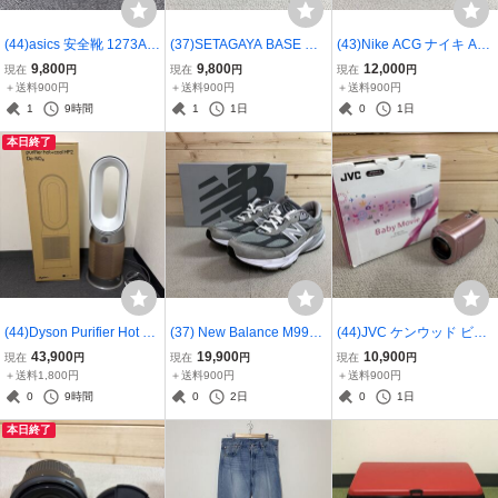
(44)asics 安全靴 1273A0
(37)SETAGAYA BASE ベ
(43)Nike ACG ナイキ AC
55 WINJOB CP113 アシ
ルクロ モカシンシューズ
G マウンテン フライ ロー
9,800
9,800
12,000
現在
円
現在
円
現在
円
ックス ウィンジョブ 27c
28cm スウェード ブラウ
ブラウンバサルト DC904
＋送料900円
＋送料900円
＋送料900円
m ブラック ASICS プロテ
ン 世田谷ベース シューズ
5-200 28.5cm 全天候型 ト
1
9時間
1
1日
0
1日
クティブ スニーカー WID
97スニーカー マジックテ
レッキングシューズ 3796
本日終了
E 37961091036
ープ 37960982472
1081723
(44)Dyson Purifier Hot +
(37) New Balance M990G
(44)JVC ケンウッド ビデ
Cool HP2 De-NOx 空気清
L6 スニーカー26.5cm US
オカメラ GZ-N1-P everio
43,900
19,900
10,900
現在
円
現在
円
現在
円
浄 ファンヒーター HP12
A製 ニューバランス ロー
ピンク エブリオ 079A072
＋送料1,800円
＋送料900円
＋送料900円
WG ダイソン リモコン付
カットスニーカー 195907
4 Baby Movie 2014年製
0
9時間
0
2日
0
1日
き 扇風機 ホワイト 37961
021002 グレー 37960974
デジタルビデオカメラ 37
本日終了
090909
804
961088128