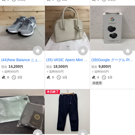
トスニーカー 379610884
サソリ刺繍 釣竿 3796108
ジ ラウンド ショートブー
49
6131
ツ 37960775562
(44)New Balance ニュー
(35) VASIC Apero Mini ハ
(39)Google グーグル Pixe
バランス 2002Rシリーズ
ンド バッグ 白 ミュゲ ア
l Buds Pro ワイヤレスイ
14,200
18,500
9,800
現在
円
現在
円
現在
円
スニーカー M2002RST グ
イボリー ホワイト アペロ
ヤホン Charcoal 2023年
＋送料900円
＋送料900円
＋送料900円
レー 27.5cm スエード メ
ミニ ヴァジック レディー
製 3421LZAGDB0540 ZU
0
2日
0
1日
0
1日
ッシュ フラッグシップモ
ス 牛革 37960914312
A2BB イヤホン 37960999
未使用
デル 37961092323
166
本日終了