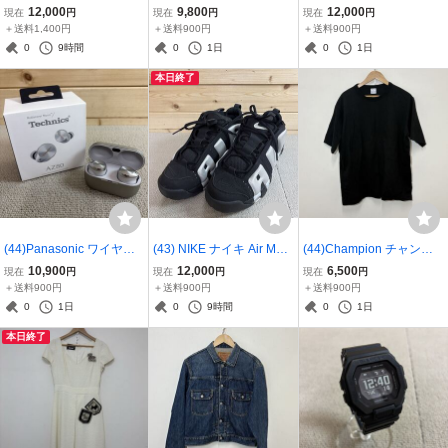
グ専用ロッド 15 月下美人
MPSON デニム サッチェ
ントロール Iguana Tail Lo
12,000
9,800
12,000
現在
円
現在
円
現在
円
MX A64.5L-S・K ブラッ
ル クロスボディ エクスト
op 2 エフェクター 5ルー
＋送料1,400円
＋送料900円
＋送料900円
ク レッド 2ピース カーボ
ラスモール 35S6G7OC0J
プスイッチャー ブラック
0
9時間
0
1日
0
1日
ン 釣竿 37961084540
キャメル ミニ ハンドバッ
37961060230
本日終了
グ 2WAY 37961081518
(44)Panasonic ワイヤレ
(43) NIKE ナイキ Air More
(44)Champion チャンピ
ス イヤホン Technics EA
Uptempo Low 27cm FZ30
オン T1011シリーズ 限定
10,900
12,000
6,500
現在
円
現在
円
現在
円
H-AZ80-S テクニクス シ
55-001 ブラックエアモア
特別モデル Tシャツ C5-B
＋送料900円
＋送料900円
＋送料900円
ルバー ワイヤレスステレ
アップテンポ バスケ シュ
320 コットン L ブラック
0
1日
0
9時間
0
1日
オインサイドホン 379610
ーズ スニーカー 3796108
京都紋付 深黒加工 37961
本日終了
85653
0504
091180