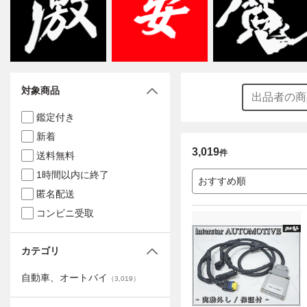
対象商品
鑑定付き
新着
3,019
件
送料無料
1時間以内に終了
おすすめ順
匿名配送
コンビニ受取
カテゴリ
自動車、オートバイ
（
3,019
）