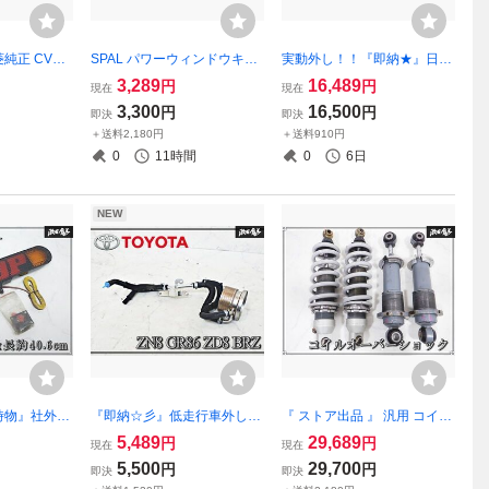
純正 CV1W
SPAL パワーウィンドウキッ
実動外し！！『即納★』日産
リカ D:5 フ
ト 12V Art 33000013 /
純正 フェアレディZ Z32 CZ3
3,289
16,489
円
円
現在
現在
ード / プロ
2 GCZ32 / VG30DETT パワ
3,300
16,500
円
円
即決
即決
外装 エアロ
ーステアリングポンプ 49110
＋送料2,180円
＋送料910円
D:5
-43P00 パワステポンプ
0
11時間
0
6日
NEW
時物』社外品
『即納☆彡』低走行車外し
『 ストア出品 』 汎用 コイル
トップランプ
純正品 TOYOTA ZN8 GR86
オーバーショック サス ネジ
5,489
29,689
円
円
現在
現在
付きテールラ
ノーマル オイルクーラー FA
式 車高調 4本 固着無し！
5,500
29,700
円
円
即決
即決
0.6cm 即納
24 スバル ZD8 BRZ SUBAR