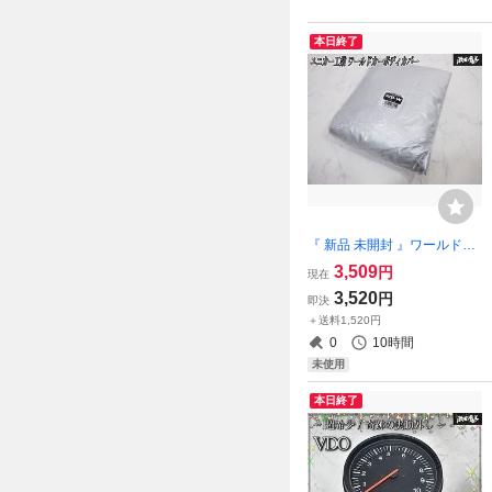
本日終了
『 新品 未開封 』ワールドカ
ーボディカバー(タフター) Si
3,509
円
現在
ze WB-W（全長4.41m〜4.70
3,520
円
即決
mの車両対応）CB-108 ポリ
＋送料1,520円
エステルタフター生地 3CA2
0
10時間
未使用
本日終了