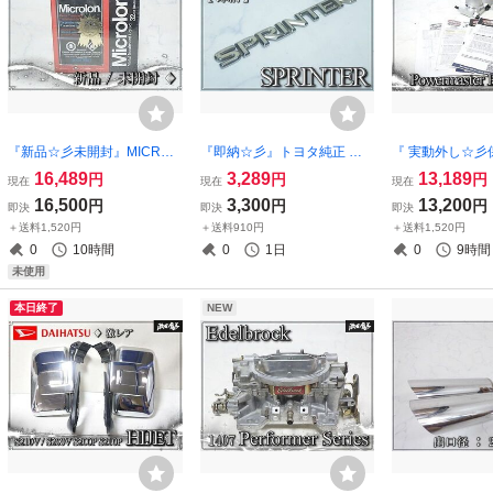
『新品☆彡未開封』MICROL
『即納☆彡』トヨタ純正 ス
『 実動外し☆彡
ON USA メタルトリートメン
プリンター SPRINTER AE11
wermaster Per
16,489
3,289
13,189
円
円
円
現在
現在
現在
ト リキッド 32oz 946ml エン
0 AE101 TOYOTA 文字 ロゴ
トルク ミニスタ
16,500
3,300
13,200
円
円
円
即決
即決
即決
ジン内部コーティング エン
リア エンブレム 旧車
モーター PowerM
＋送料1,520円
＋送料910円
＋送料1,520円
ジン内部洗浄 即納
リーズ GM LS/
0
10時間
0
1日
0
9時間
など
未使用
本日終了
NEW