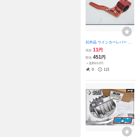
社外品 ウインカーレバー ポ
ジションアップキット ウイ
11
円
現在
ンカー延長レバー アルミ製
451
円
即決
汎用 即納
＋送料910円
0
1日