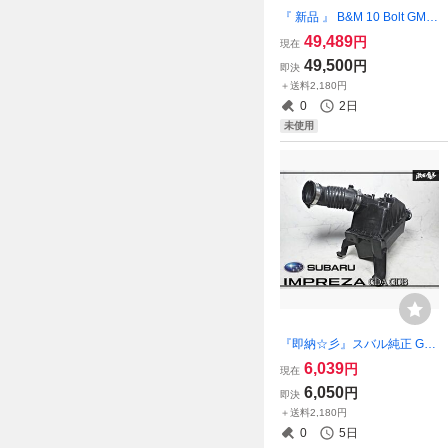
『 新品 』 B&M 10 Bolt GM
8.2/8.5/8.6 Inch Differential C
49,489
円
現在
over 70502 GM 8.2/8.5/8.6 i
49,500
円
即決
n. アルミ デフカバー GM 8.5/
＋送料2,180円
8.5/8.6インチ用
0
2日
未使用
『即納☆彡』スバル純正 GD
A GDB インプレッサ ノーマ
6,039
円
現在
ル エアクリーナーボックス
6,050
円
即決
エアクリBOX サクションパ
＋送料2,180円
イプ 46052FE000 A52FE00
0
5日
車検用