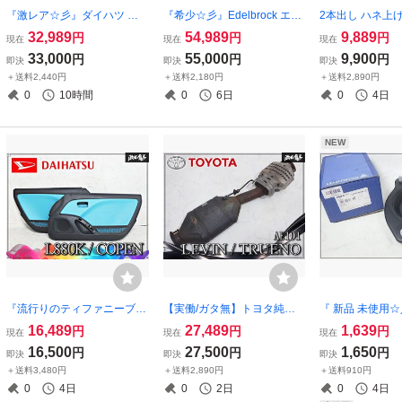
『激レア☆彡』ダイハツ 純
『希少☆彡』Edelbrock エー
2本出し ハネ上
正 オプション S210V ハイゼ
デルブロック 1407 パフォー
ンド テールエンド
32,989
54,989
9,889
円
円
円
現在
現在
現在
ット カリフォルニアミラー
マーシリーズ 750 CFM ニュ
マフラー 跳ね上げ
33,000
55,000
9,900
円
円
円
即決
即決
即決
ドアミラー メッキ 左右セッ
アルチョーク 手動式 アメ車/
ネキン 上品 下品 
＋送料2,440円
＋送料2,180円
＋送料2,890円
ト S200V S200P S210P 即
V8/シボレー/フォード 即納
ヤンチャキング
0
10時間
0
6日
0
4日
納
NEW
『流行りのティファニーブル
【実働/ガタ無】トヨタ純正 A
『 新品 未使用☆
ー』ダイハツ純正 DAIHATS
E101 レビン トレノ 4A-GE 4
RDER ミニ MINI
16,489
27,489
1,639
円
円
円
現在
現在
現在
U L880K コペン ドア内パネ
AG 5バルブ 触媒 キャタライ
ッパーマウント 259
16,500
27,500
1,650
円
円
円
即決
即決
即決
ル インパネ 割れ無し 張替済
ザー コンバーター AE111 / 藤
9 即納
＋送料3,480円
＋送料2,890円
＋送料910円
左右セット 即納
壺 マフラー 一部付
0
4日
0
2日
0
4日