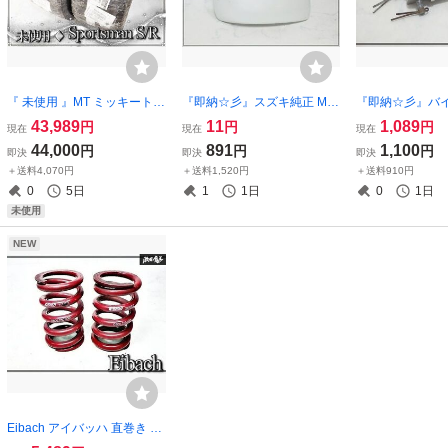
『 未使用 』MT ミッキートン
『即納☆彡』スズキ純正 MH
『即納☆彡』バイ
プソン（Mickey Thompso
23S MH34S ワゴンR サイド
ミ削り出し ビレ
43,989
11
1,089
円
円
円
現在
現在
現在
n）Sportsman S/R 29x15.00
ミラー ドアミラー カバー 右
プ 汎用 フット
44,000
891
1,100
円
円
円
即決
即決
即決
R15LT 荷重範囲（ロードレ
側 運転席側 カラー、Z7T パ
ト
＋送料4,070円
＋送料1,520円
＋送料910円
ンジ）B チューブレスタイヤ
ールホワイト
0
5日
1
1日
0
1日
2本
未使用
NEW
Eibach アイバッハ 直巻き ス
プリング バネ 0600.250.110