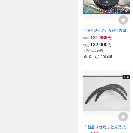
『超希少☆彡』奇跡の実働外
し VDO ポルシェ 911 930 レ
131,989
円
現在
ーシングタコメーター 10000
132,000
円
即決
rpm 1980年代 RSR BOSCH
＋送料1,520円
HKZ レアパーツ
0
10時間
『 新品 未使用 』社外品 汎用
オーバーフェンダー 左右セ