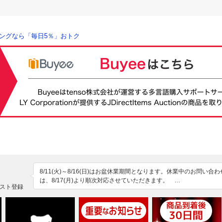
ングなら「毎日5％」おトク
8/11(火)～8/16(日)はお盆休業期間となります。休業中のお問い合
は、8/17(月)より順次対応させていただきます。　

スト登録
♱⋰ ⋱✮⋰ ⋱♱⋰ ⋱✮⋰ ⋱♱⋰ ⋱✮⋰ ⋱♱⋰♱⋰ ⋱✮⋰ ⋱♱⋰ ⋱✮⋰
⋱♱⋰⋱✮⋰ ⋱♱

★*゜*ヤフオク14年連続ベストストア受賞*゜*☆

取扱商品10万点以上!!
