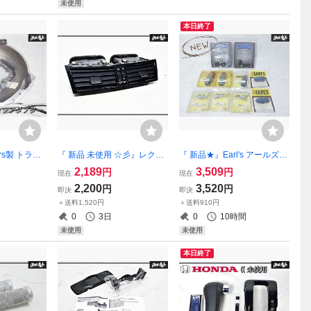
未使用
本日終了
ters製 トラン
『 新品 未使用 ☆彡』レクサ
『 新品★』Earl's アールズ N
プター シ
ス純正 GS350 GS430 GS45
OS ホースエンド フィッティ
2,189
3,509
円
円
現在
現在
ブロックエ
0h GS460 エアコン吹き出し
ング バルクヘッド セット品
2,200
3,520
円
円
即決
即決
G54/G58/
口 エアベンチレーター レジ
10点 24506063 23508083 9
＋送料1,520円
＋送料910円
 ミッション
スタ ASSY LEXUS 55660-30
81688など 即納 棚3E12
0
3日
0
10時間
410
未使用
未使用
本日終了