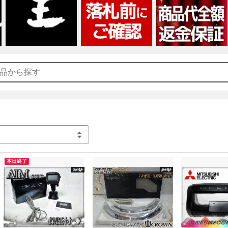
国産車から輸入車まで豊富な自動車パーツメーカーを取り扱っておりま
・商品代全額返金保証(到着後30日間)

・店頭引取

・現物確認

・買取保証

・試し買いサービス

https://auction.gekiyasumaou.net/alert.html

サービス内容の詳細はこちらのリンク先をご覧くださいませ(｀・ω・
本日終了