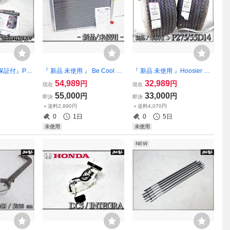
保証付』Po
『 新品 未使用 』 Be Cool Al
『 新品 未使用 』Hoosier Ra
formance ハイ
uminator アルミ 2層 ラジエ
cing Tire（フージャー・レー
54,989
32,989
円
円
現在
現在
ーター セル
ーター コア / 10010 / ファイ
シングタイヤ） QT (Quick Ti
55,000
33,000
円
円
即決
即決
AX Plus シ
ヤーバード ポンティアッ
me) P275/55D14 ドラッグレ
＋送料2,890円
＋送料4,070円
LSXエンジン
ク・ボンネビル/カタリーナ
ース バイアスタイヤ
0
1日
0
5日
未使用
未使用
NEW