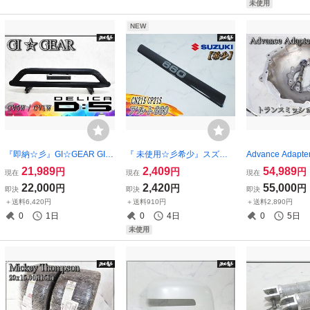
未使用
NEW
『即納☆彡』GI☆GEAR GIギ
『 未使用☆彡希少』スズキ
Advance Adap
ア デリカD:5 CV5W / CV1W
純正 CN21S CP21S アルト6
スミッションアダ
21,989
2,409
54,989
円
円
円
現在
現在
現在
ジーアイ・ギア フロントバ
60 ゴムモール サイド 片側 7
ボレー スモール
22,000
2,420
55,000
円
円
円
即決
即決
即決
ンパーガード フロントブル
7550-61D01-0DG 即納
ンジントヨタ G52/
＋送料6,420円
＋送料910円
＋送料2,890円
バー 4WD
W56 マニュアル
0
1日
0
4日
0
5日
用
未使用