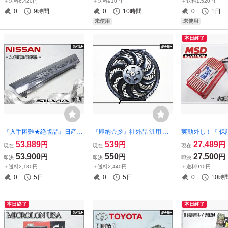
＋送料6,420円
＋送料910円
＋送料1,520円
ー エアロ 外装 D2531-55620
0
9時間
0
10時間
0
1日
未使用
未使用
本日終了
『入手困難★絶版品』日産
『即納☆彡』社外品 汎用 電
実動外し！『 保証
純正 S13 シルビア 前期 フロ
動ファン ラジエター ラジエ
Ignition 「Blaste
53,889
539
27,489
円
円
円
現在
現在
現在
ントグリル ラジエーターグ
ーター 車用 電ファン
コントロールユニ
53,900
550
27,500
円
円
円
即決
即決
即決
リル 外装 62310-35-F00 希
N 5900 イグ
＋送料2,180円
＋送料2,440円
＋送料910円
少 即納
クス ブラスター
0
5日
0
5日
0
10時
本日終了
本日終了