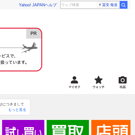
Yahoo! JAPAN
ヘルプ
冨安 報道
マイオク
ウォッチ
出品
わせにつきまして
もっと見る
 ⋱♱⋰ ⋱✮⋰ 