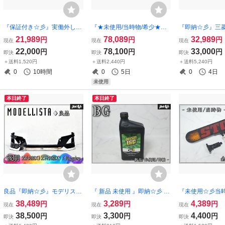
『保証付き☆彡』実働外し Ai
『★未使用/当時物/希少★』
『即納☆彡』三菱
M SOLO GPSラップタイマー
CLINE MS130~139 クラウン
CV4W CV5W デ
21,989
78,089
32,989
円
円
円
現在
現在
現在
データロガー 吸盤ブラケッ
4ドアHT フェンダートリム
ロントバンパーガ
22,000
78,100
33,000
円
円
円
即決
即決
即決
ト付き サーキット走行 カー
メッキ 外装 1台分 即納 棚1d
テクターガード 
＋送料1,520円
＋送料2,440円
＋送料5,240円
ト エーアイエム ソロ 即納
b2
つや無しブラック 
0
10時間
0
5日
0
4日
未使用
本日終了
本日終了
良品『即納☆彡』モデリスタ
『 新品 未使用 』即納☆彡 B
『未使用☆彡当
ZRR80G ZWR80G エスクァ
G ビージー ディーゼル用 緑
ハイマウントス
38,489
3,289
4,389
円
円
円
現在
現在
現在
イア 後期 カラー 202 ブラッ
ラベル DPF / DPD 洗浄剤 BG
ウインカー機能
38,500
3,300
4,400
円
円
円
即決
即決
即決
ク フロント リップスポイラ
25532 946ml
ンプ 汎用 全長約4