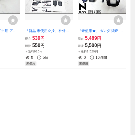
ク用 アル
『新品 未使用☆彡』社外品
『未使用★』ホンダ 純正 N-
ット ステッ
ドラレコホルダー ドライブ
BOX JF1 JF2 シフトパネル
539
5,489
円
円
現在
現在
ペグ 左右セッ
レコーダー ステー付 カーア
シフトノブ 3点 即納
550
5,500
円
円
即決
即決
クセサリー 即納
＋送料910円
＋送料1,520円
0
5日
0
10時間
未使用
未使用