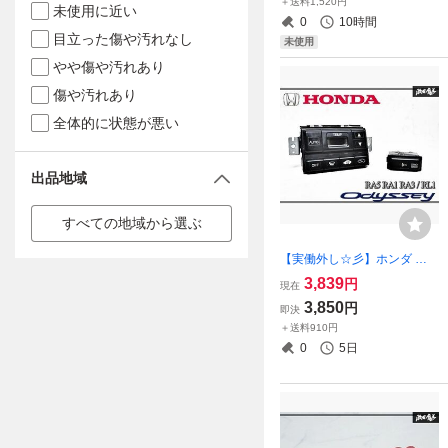
＋送料1,520円
9781987など
未使用に近い
0
10時間
目立った傷や汚れなし
未使用
やや傷や汚れあり
傷や汚れあり
全体的に状態が悪い
出品地域
すべての地域から選ぶ
【実働外し☆彡】ホンダ 純
正 RA5 RA1 RA3 オデッセイ
3,839
円
現在
RL1 ラグレイト エアコンパ
3,850
円
即決
ネル ACパネル エアコン操作
＋送料910円
スイッチ BQ919-36400 即納
0
5日