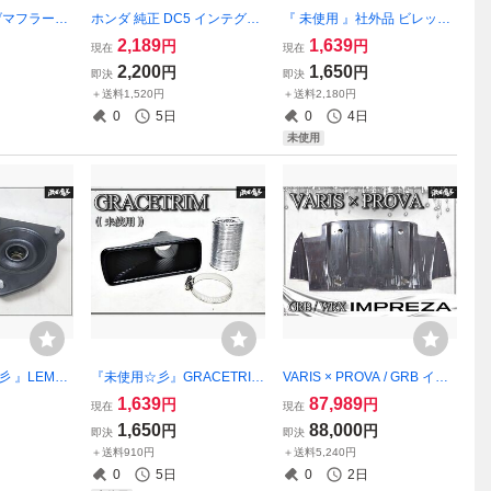
げマフラーエ
ホンダ 純正 DC5 インテグラ
『 未使用 』社外品 ビレット
 / ドレキン
タイプR インタンク式フュー
グリル フロントグリル ラジ
2,189
1,639
円
円
現在
現在
キング / ハ
エルポンプ 燃料ポンプ 即納
エターグリル 全長約44cm 高
2,200
1,650
円
円
即決
即決
VIP 車高短
さ約7.3cm 車種不明 即納
＋送料1,520円
＋送料2,180円
0
5日
0
4日
未使用
彡 』LEMFO
『未使用☆彡』GRACETRIM
VARIS × PROVA / GRB イン
 R50 R52 ア
CZ-AFS50 エアーファンネル
プレッサ カーボン リア ディ
1,639
87,989
円
円
現在
現在
78 01 01
カーボン調 W166 × H65mm /
フューザー エアロ / carbon
1,650
88,000
円
円
即決
即決
ダクト口 48mm 汎用 即納
R/DIFFUSER ディフューザ
＋送料910円
＋送料5,240円
ーフィン有 ヴァリス/プロ―
0
5日
0
2日
バ