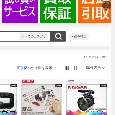
す。

すべてのカテゴリ
＋条件指定
´)ゝ
1
〜
50
件/
3,019
件
東京都
への送料を表示中
50件表示
本日終了
NEW