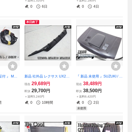
＋送料1,520円
＋送料2,180円
U 補修用 交換用 車検戻し
0
6日
0
4日
本日終了
付 』 MSD
新品 社外品 レクサス UX250
『 新品 未使用 』SUZUKI / J
r Ignition」
h MZAH10 MZAH15 リア ア
B23W ジムニー(4型～8型) ダ
29,689
38,489
円
円
現在
現在
ット型番 P
ンダースポイラー ディフュ
クト付 ボンネット フード / F
29,700
38,500
円
円
即決
即決
ニッションボッ
ーザー FRP 即納
RP エアロ スポーツ 排熱エア
＋送料5,240円
＋送料6,420円
点火装置
アウトレット左右に配置
間
0
10時間
0
2日
未使用