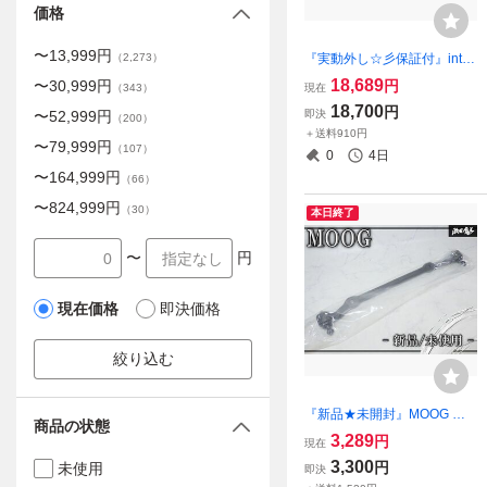
価格
〜
13,999
円
『実動外し☆彡保証付』inter
（
2,273
）
star AUTOMOTIVE サブコン
18,689
円
〜
30,999
円
現在
（
343
）
ピューター サブコン ECU 対
18,700
円
即決
〜
52,999
円
応エンジン グレード:180/20
（
200
）
＋送料910円
0/250 CGI Turbocharge 即納
〜
79,999
円
（
107
）
0
4日
〜
164,999
円
（
66
）
〜
824,999
円
（
30
）
本日終了
〜
円
現在価格
即決価格
絞り込む
『新品★未開封』MOOG ス
商品の状態
テアリング センターリンク
3,289
円
現在
DS-909 シボレー モンテカル
3,300
円
未使用
即決
ロ 19781988 エルカミーノ 1