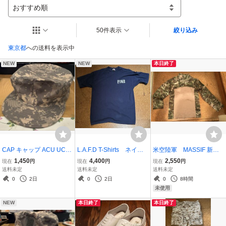
おすすめ順
50件表示
絞り込み
東京都
への送料を表示中
NEW
NEW
本日終了
CAP キャップ ACU UCP
L.A.F.D T-Shirts ネイビ
米空陸軍 MASSIF 新型
Lサイズ (7／ハーフ。5
ー Lサイズ 半袖 中
コンバットシャツ 上 リ
1,450
4,400
2,550
現在
円
現在
円
現在
円
9〜60)レプリカ 中古 帽
古 Tシャツ ロサンゼル
ップストップ加工 スコ
送料未定
送料未定
送料未定
子 US ARMY 米陸軍
ス 消防局 911 LAFD
ーピオンカモ レプリカL
0
2日
0
2日
0
8時間
米軍
サイズ 中国製 未着
未使用
用 US ARMY AIRFORC
NEW
本日終了
本日終了
E