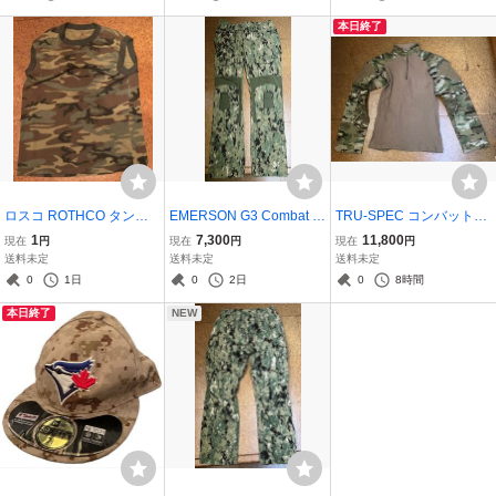
CE NAVY 実物生地 リッ
本日終了
プストップ
ロスコ ROTHCO タンク
EMERSON G3 Combat P
TRU-SPEC コンバットシ
トップ Mサイズ ウッド
ANT コンバットパンツ A
ャツ 1/4ジッパー マルチ
1
7,300
11,800
現在
円
現在
円
現在
円
ランドカモ 中古 WL 迷
OR2 膝パッドなし レプ
カム / Sサイズ TRUSPEC
送料未定
送料未定
送料未定
彩 カモフラージュ柄 Tシ
リカ タクティカル 30
タクティカル リップスト
0
1日
0
2日
0
8時間
ャツ 半袖
W 米陸海軍 US ARMY N
ップ 米陸海軍 US AR
本日終了
NEW
AVY SEAL
MY NAVY SEAL