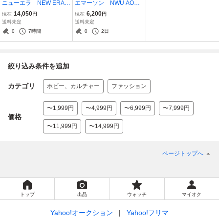
ニューエラ NEW ERA
エマーソン NWU AOR2
トロント ブルージェイ
上下 レプリカ リップ
14,050
6,200
現在
円
現在
円
ズ キャップ 迷彩 ML
ストップ加工 中古 米
送料未定
送料未定
Bメモリアルデー(戦没将
軍 米海軍 ミリタリ- B
0
7時間
0
2日
兵追悼記念日) 2013年デ
DU US NAVY TYPE1
ジタルデザート 未使用
絞り込み条件を追加
カテゴリ
ホビー、カルチャー
ファッション
〜1,999円
〜4,999円
〜6,999円
〜7,999円
価格
〜11,999円
〜14,999円
ページトップへ
トップ
出品
ウォッチ
マイオク
Yahoo!オークション
Yahoo!フリマ