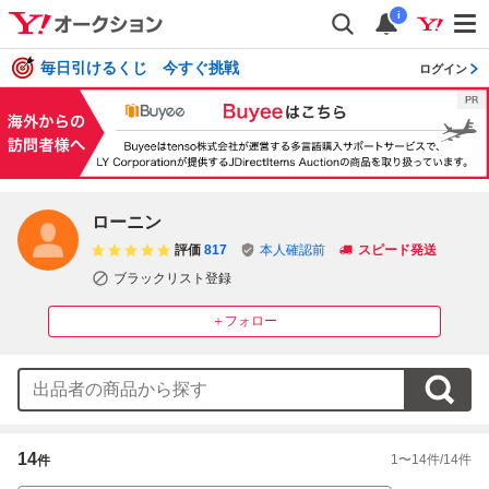
i
毎日引けるくじ 今すぐ挑戦
ログイン
ローニン
評価
817
本人確認前
スピード発送
ブラックリスト登録
＋フォロー
14
1
〜
14
件/
14
件
件