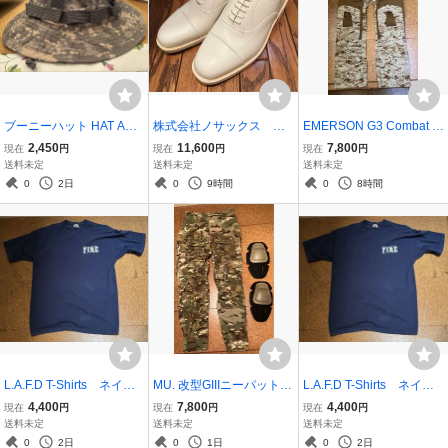
ブーニーハット HAT ACU
株式会社ノサックス 短
EMERSON G3 Combat P
UCP Lサイズ (7／ハー
靴 3型 白 25.5サイ
ANT コンバットパンツ ao
2,450
11,600
7,800
現在
円
現在
円
現在
円
フ。59〜60)レプリカ 中
ズ 未使用革靴 海上自
r1 膝パッドなし レプリ
送料未定
送料未定
送料未定
古 帽子 US ARMY 米陸
衛隊 海自 レザーシュ
カ タクティカル 30W
0
2日
0
9時間
0
8時間
軍 米軍
ーズ ビジネスシューズ
米陸海軍 US ARMY NA
VY SEAL
L.A.F.D T-Shirts ネイビ
MU. 改型GIIIニーパット付
L.A.F.D T-Shirts ネイビ
ー XLサイズ 半袖 中
きコンバットズボン[マル
ー Mサイズ 半袖 中
4,400
7,800
4,400
現在
円
現在
円
現在
円
古 Tシャツ ロサンゼル
チカム] S-R 中古 米空陸
古 Tシャツ ロサンゼル
送料未定
送料未定
送料未定
ス 消防局 911 LAFD
海軍 US ARMY AIRFOR
ス 消防局 911 LAFD
0
2日
0
1日
0
2日