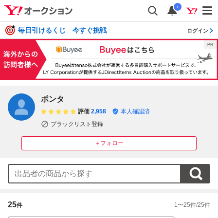
i
毎日引けるくじ 今すぐ挑戦
ログイン
ポンタ
評価
2,958
本人確認済
ブラックリスト登録
＋フォロー
25
1
〜
25
件/
25
件
件