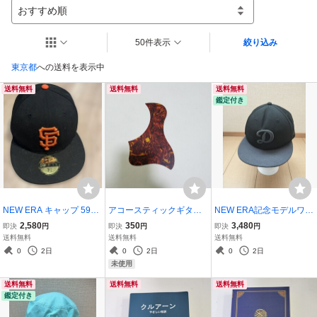
おすすめ順
50件表示
絞り込み
東京都
への送料を表示中
送料無料
送料無料
送料無料
鑑定付き
NEW ERA キャップ 59FIF
アコースティックギター
NEW ERA記念モデルワー
TYサンフランシスコ、ジ
ピックガード
ルドシリーズ7 3/8(58.7
2,580
350
3,480
即決
円
即決
円
即決
円
ャイアンツ
㌢）
送料無料
送料無料
送料無料
0
2日
0
2日
0
2日
未使用
送料無料
送料無料
送料無料
鑑定付き