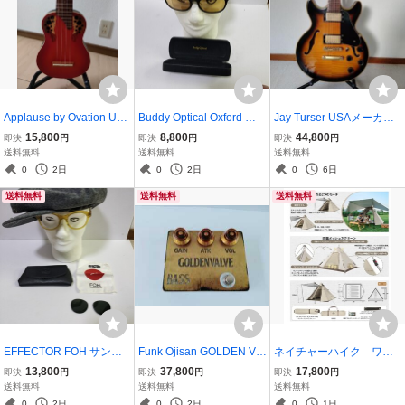
Applause by Ovation UA2
Buddy Optical Oxford サ
Jay Turser USAメーカ
0 ウクレレ送料無料 ケ
ングラス ケース付き ブ
ー セミアコ 送料無料
15,800
8,800
44,800
即決
円
即決
円
即決
円
ース付き
ラウン
送料無料
送料無料
送料無料
0
2日
0
2日
0
6日
送料無料
送料無料
送料無料
EFFECTOR FOH サング
Funk Ojisan GOLDEN VA
ネイチャーハイク ワン
ラス クリアブラウン ク
LVE BASS ベース用エフ
タッチテント 未使用
13,800
37,800
17,800
即決
円
即決
円
即決
円
リアレンズのおまけ
ェクター
送料無料
送料無料
送料無料
0
2日
0
2日
0
1日