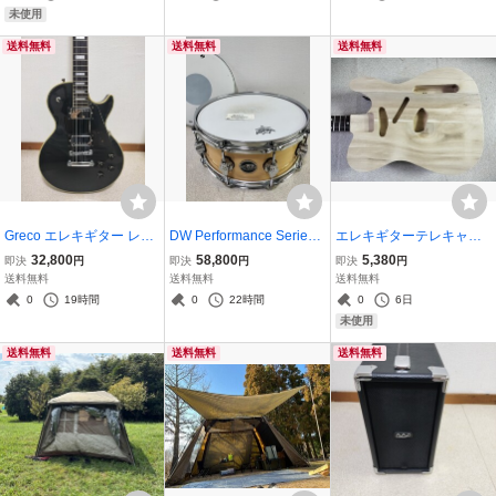
未使用
送料無料
送料無料
送料無料
Greco エレキギター レス
DW Performance Series
エレキギターテレキャス
ポールカスタムタイプ ブ
5.5x14 USA dw創立40周
ター用未使用ボディー
32,800
58,800
5,380
即決
円
即決
円
即決
円
ラック日本製ジャパンビ
年2012年製 スネアドラム
送料無料
送料無料
送料無料
ンデージ
スネア
0
19時間
0
22時間
0
6日
未使用
送料無料
送料無料
送料無料