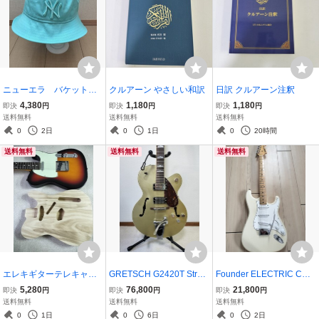
ニューエラ バケットハ
クルアーン やさしい和訳
日訳 クルアーン注釈
ット NYヤンキースブルー
4,380
1,180
1,180
即決
円
即決
円
即決
円
ティント
送料無料
送料無料
送料無料
0
2日
0
1日
0
20時間
送料無料
送料無料
送料無料
エレキギターテレキャス
GRETSCH G2420T Strea
Founder ELECTRIC CUS
ター用未使用ボディー3
mliner HollowBody with B
TOM 70年代ジャパンビ
5,280
76,800
21,800
即決
円
即決
円
即決
円
igsby GoldDust
ンデージ ストラトキャ
送料無料
送料無料
送料無料
スター
0
1日
0
6日
0
2日