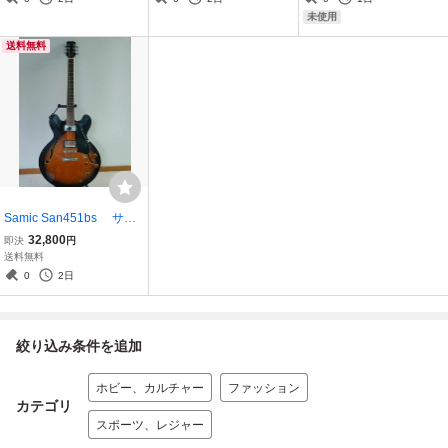
未使用
送料無料
Samic San451bs サミ
ック セミアコ ケース
32,800
即決
円
付き 全国送料無料
送料無料
0
2日
絞り込み条件を追加
ホビー、カルチャー
ファッション
カテゴリ
スポーツ、レジャー