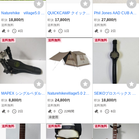
Naturehike village5.0
QUICKCAMP クイックキ
Phil Jones AAD CUB AG-
2世代ワンタッチテント
ャンプ ワイドスクリーン
100 アコギ用100W 状態
18,800
17,800
27,800
即決
円
即決
円
即決
円
タープ 4m×2.8ｍ アウト
良
送料無料
送料無料
送料無料
ドア キャンプ ワンタッチ
0
4日
0
1日
0
2日
テント
送料無料
送料無料
送料無料
MAPEX シングルペダル
Naturehikevillage5.0 2世
SEIKOプロスペックス LO
ブラックMAPEX P810
代ワンタッチテント
WERCASE SBEP PROSP
8,800
24,800
18,800
即決
円
即決
円
即決
円
EX
送料無料
送料無料
送料無料
0
2日
0
22時間
0
6日
未使用
送料無料
送料無料
送料無料