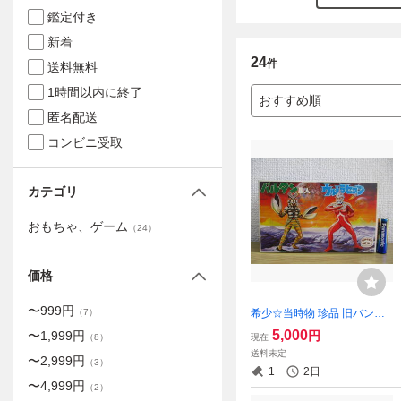
鑑定付き
新着
24
件
送料無料
1時間以内に終了
おすすめ順
匿名配送
コンビニ受取
カテゴリ
おもちゃ、ゲーム
（
24
）
価格
〜
999
円
希少☆当時物 珍品 旧バンダ
（
7
）
イ ウルトラマン バルタン星
5,000
円
〜
1,999
円
現在
（
8
）
人・ウルトラセブン ウルト
送料未定
〜
2,999
円
ラマンシリーズ プラモデル
（
3
）
1
2日
中身未開封 昭和 レトロ
〜
4,999
円
（
2
）