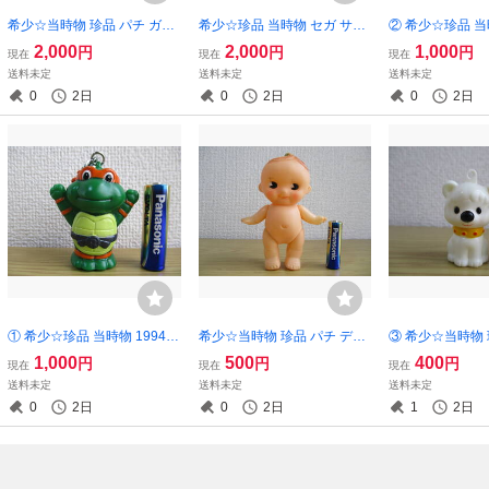
希少☆当時物 珍品 パチ ガー
希少☆珍品 当時物 セガ サラ
② 希少☆珍品 当時
フィールド 蓄光 クリア ソフ
ダ十勇士 トマトマン 空気 ビ
ミュータント・
2,000
2,000
1,000
円
円
円
現在
現在
現在
ビ 人形 10種セット 昭和 レト
ニール 人形 鈴落とし 41cm
ラフェエロ ソフ
送料未定
送料未定
送料未定
ロ 無版権 フィギュア
程 未使用 昭和 レトロ フィギ
ホルダー 未使用
0
2日
0
2日
0
2日
ュア
フィギュア
① 希少☆珍品 当時物 1994
希少☆当時物 珍品 パチ デコ
③ 希少☆当時物
ミュータント・タートルズ
ちゃん・キューピー風 ソフ
ーズ 犬 ミニ ソ
1,000
500
400
円
円
円
現在
現在
現在
ミケランジェロ ソフビ 人形
ビ 人形 昭和 レトロ 無版権
和 レトロ ファ
送料未定
送料未定
送料未定
キーホルダー 未使用 昭和 レ
フィギュア
ギュア
0
2日
0
2日
1
2日
トロ フィギュア