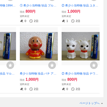
物 1994
① 希少☆当時物 珍品 ブルド
② 希少☆当時物 珍品 ユタカ
タートルズ
ック 犬 ミニ ソフビ 人形（色
機動戦士 ガンダム シャアザ
800
1,000
円
円
現在
現在
ビ 人形 キー
違い）2種セット 昭和 レトロ
ク ソフビ 人形 ハッカパイプ
送料未定
送料未定
 昭和 レトロ
ファンシー系 フィギュア
昭和 レトロ SD フィギュア
0
2日
1
2日
 珍品 マルチ
希少☆当時物 珍品 パチ アン
② 希少☆当時物 珍品 チワワ
フビ 人形 昭
パンマン ミニ ソフビ 人形 昭
犬 ミニ ソフビ 人形（塗装違
1,000
800
円
円
現在
現在
ンシー系 フィ
和 レトロ 無版権 フィギュア
い）2種セット 昭和 レトロ
送料未定
送料未定
ファンシー系 フィギュア
0
2日
0
2日
ページトップへ