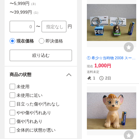
〜
5,999
円
（
3
）
〜
39,999
円
（
1
）
〜
円
現在価格
即決価格
絞り込む
① 希少☆当時物 2008 スーパ
ーマリオ マリオカート Wii P
1,000
円
現在
OWブロック・ドンキーコン
送料未定
商品の状態
グ フィギュア キーホルダー
1
2日
vol,1 2種セット 未使用
未使用
未使用に近い
目立った傷や汚れなし
やや傷や汚れあり
傷や汚れあり
全体的に状態が悪い