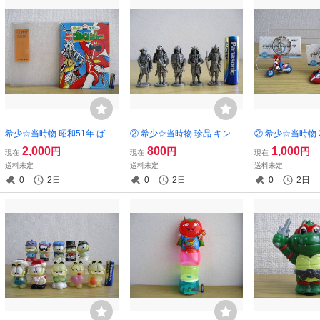
希少☆当時物 昭和51年 ばん
② 希少☆当時物 珍品 キンダ
② 希少☆当時物 
そう POP ポップ えほん 秘密
ーサプライズ JAPANESE SA
ーマリオ マリオカ
2,000
800
1,000
円
円
円
現在
現在
現在
戦隊 ゴレンジャー とびだす
MURAI（日本の侍）武士 メ
ート・バイク フ
送料未定
送料未定
送料未定
絵本 昭和 レトロ
タル 合金 ダイキャスト 人形
ーホルダー vol,
0
2日
0
2日
0
2日
6種セット フィギュア
未使用