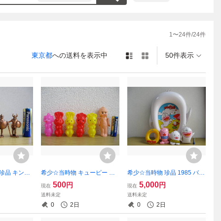
1
〜
24
件/
24
件
東京都
への送料を表示中
50件表示
 珍品 キンダ
希少☆当時物 キューピー セ
希少☆当時物 珍品 1985 バン
INGS WAR
ルロイド ミニ 人形 おまけ付
ダイ オバケのQ太郎 ドロン
500
5,000
円
円
現在
現在
キングの戦士）
き 動物 ポリ 人形 5個セット
パ・P子・浮き輪 空気 ビニー
送料未定
送料未定
イキャスト 人
昭和 レトロ フィギュア
ル 人形 プールセット 昭和 レ
0
2日
0
2日
フィギュア
トロ フィギュア