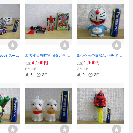
2008 スーパ
① 希少☆当時物 旧タカラ マ
希少☆当時物 珍品 パチ ドラ
ート Wii カ
グネモ8 マグネロボ ガ・キー
えもん ミニ ソフビ 人形 昭和
4,100
1,000
円
円
現在
現在
ィギュア キ
ン プライザー 付属品 箱付き
レトロ 無版権 フィギュア
送料未定
送料未定
1 2種セット
昭和 レトロ 検索 超合金
5
2日
0
2日