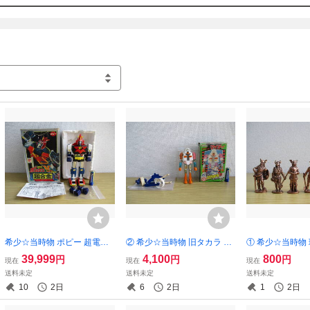
希少☆当時物 ポピー 超電磁
② 希少☆当時物 旧タカラ マ
① 希少☆当時物
マシーン ボルテスV GA-80
グネモ8 マグネロボ ガ・キー
ーサプライズ VIK
39,999
4,100
800
円
円
円
現在
現在
現在
スタンダード 超合金 パンチ
ン マイティ 付属品 箱付き 昭
RIORS（バイ
送料未定
送料未定
送料未定
箱付き 難あり 昭和 レトロ ボ
和 レトロ 検索 超合金
メタル 合金 ダ
10
2日
6
2日
1
2日
ルテスファイブ
形 6種セット 