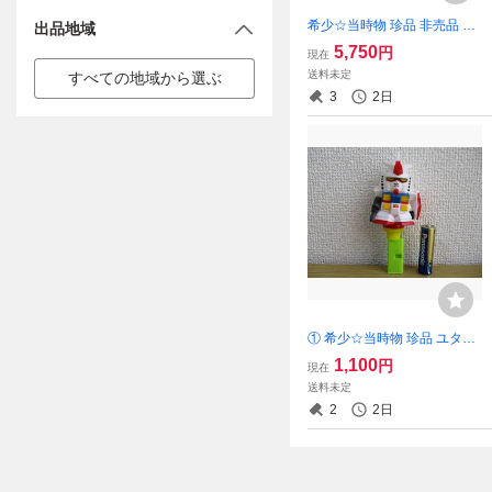
希少☆当時物 珍品 非売品 サ
出品地域
ンヨー カラーテレビ ジャン
5,750
円
現在
グル大帝 レオ ソフビ 人形 貯
送料未定
すべての地域から選ぶ
金箱 昭和 レトロ 企業物 フィ
3
2日
ギュア
① 希少☆当時物 珍品 ユタカ
機動戦士 ガンダム ソフビ 人
1,100
円
現在
形 ハッカパイプ 昭和 レトロ
送料未定
SD フィギュア
2
2日