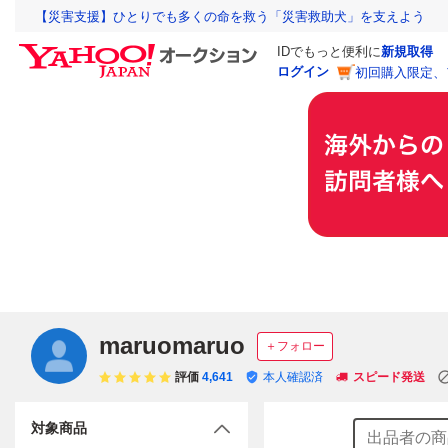
【災害支援】ひとりでも多くの命を救う「災害救助犬」を支えよう
IDでもっと便利に
新規取得
ログイン
初回購入限定、
maruomaruo
＋フォロー
評価
4,641
本人確認済
スピード発送
対象商品