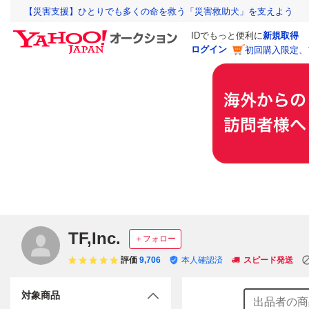
【災害支援】ひとりでも多くの命を救う「災害救助犬」を支えよう
IDでもっと便利に
新規取得
ログイン
初回購入限定、
TF,Inc.
＋フォロー
評価
9,706
本人確認済
スピード発送
対象商品