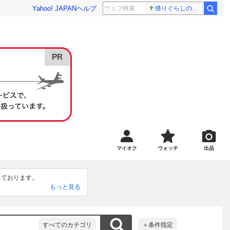
Yahoo! JAPAN
ヘルプ
借りぐらしのアリエッティ 耳をすませば
マイオク
ウォッチ
出品
ります。 

もっと見る
ておりませんのでご安心下さ
ます。

金対象額は【商品代金+送料
すべてのカテゴリ
＋条件指定