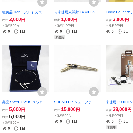
極美品 Derui デルイ ガスラ
☆未使用未開封 La ViLLA ViT
Eddie Bauer
イター ブラック シルバー ラ
A リ・ヘア カラーケア マル
ー SPECIALLY
3,000
1,000
3,000
円
円
円
現在
即決
現在
インストーン ケース付き ロ
チボンディングナイトクリー
ート パンツ グレー
＋送料800円
＋送料1,000円
＋送料990円
ーラー 喫煙具 火花確認済み
ム 60g 2502-K0298③K(NT)
メンズ 現状品 251
0
1日
0
1日
0
1日
現状品 2505-K0069M(NT)
0(NT)
未使用
美品 SWAROVSKI スワロフ
SHEAFFER シェーファー 万
未使用 FUJIFI
スキー ネックレス クリスタ
年筆 インペリアル ソボリン
ム instax mini
5,000
15,000
28,000
円
円
円
現在
現在
現在
ル バー ストレート シルバー
K14 GF ゴールド カートリッ
インスタックス 
＋送料800円
＋送料800円
6,000
円
即決
ケース付き レディース アク
ジ式 筆記用具 筆記具 文房具
チェキ インスタ
0
1日
0
1日
＋送料800円
セサリー 2511-K0042M(NT)
現状品 2601-N0139M(NT)
511-K0280M(NT
未使用
0
1日