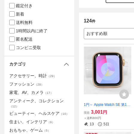
鑑定付き
新着
124
件
送料無料
1時間以内に終了
おすすめ順
匿名配送
コンビニ受取
カテゴリ
アクセサリー、時計
（
29
）
ファッション
（
28
）
家電、AV、カメラ
（
17
）
アンティーク、コレクション
1円～ Apple Watch SE 第1世
（
12
）
代 40MM A2351 GPSモデル
3,001
円
現在
ビューティー、ヘルスケア
（
10
）
ゴールド BT99％ 初期化済 1
＋送料800円
0.6.2 現状品 2607-N0096M
住まい、インテリア
（
9
）
13
5日
(NT)
おもちゃ、ゲーム
（
5
）