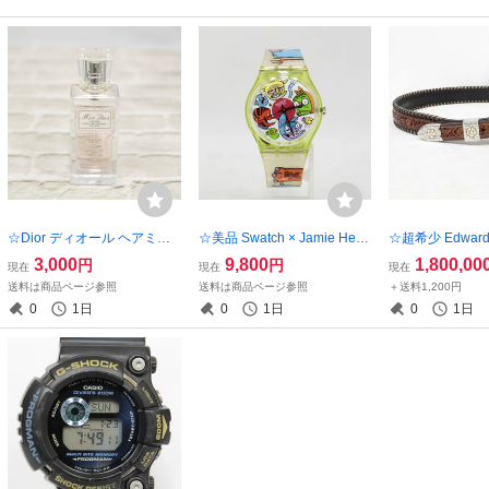
☆Dior ディオール ヘアミス
☆美品 Swatch × Jamie Hewl
☆超希少 Edward.
ト Miss Dior ミスディオール
ett スウォッチ ジェイミーヒ
ドワードHボーリ
3,000
9,800
1,800,00
円
円
現在
現在
現在
30ml 8割程度 251101K(NT)
ューレット Gorillaz 1997年
925 14K D0.52
送料は商品ページ参照
送料は商品ページ参照
＋送料1,200円
腕時計 250805K(NT)
クラフト FUNNY
0
1日
0
1日
0
1日
ングレザー N26K