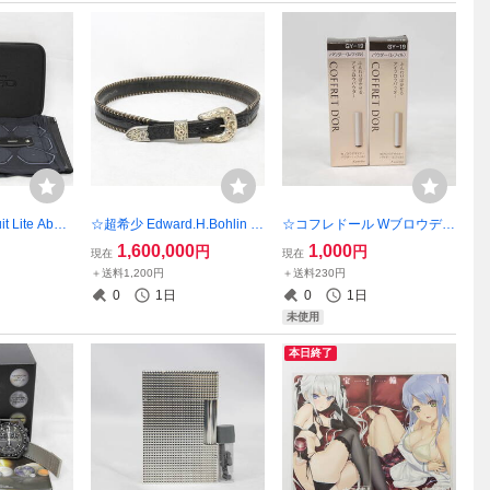
t Lite Abs
☆超希少 Edward.H.Bohlin エ
☆コフレドール Wブロウデザ
パワースー
ドワードHボーリン ボーレン
イナー GY-19 パウダー(レフ
1,600,000
1,000
円
円
現在
現在
Mサイズ SE
925 18K ルビー FUNNY 35
ィル) 3個セット 2602-N0115
＋送料1,200円
＋送料230円
D00B-M SE-
クロコダイル カスタムレザ
③K(NT)
0
1日
0
1日
A 2412-K0
ー K18 2507-K0054N27K(N
未使用
T)
本日終了