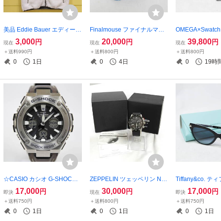
美品 Eddie Bauer エディーバ
Finalmouse ファイナルマウ
OMEGA×Swatc
ウアー ボア ベスト ホワイト
ス Starlight12 スターライト
ォッチ スピードマ
3,000
20,000
39,800
円
円
円
現在
現在
現在
カーキ S サイズ アウター 現
Poseidon ポセイドン ゲーミ
SSION TO THE
＋送料990円
＋送料800円
＋送料800円
状品 201211M tg.40(NT)
ングマウス シリアル付 ブル
ミッショントゥ
0
1日
0
4日
0
19時
ー 現状品 2504-K0021M(NT)
ー 稼働品 現状品 2
9M(NT)
☆CASIO カシオ G-SHOCK
ZEPPELIN ツェッペリン Nig
Tiffany&co. 
MULTI BAND6 GST-W130L
ht Cruise ナイトクルーズ 72
4182-F 8055/95
17,000
30,000
17,000
円
円
円
即決
現在
即決
腕時計 タフソーラー 電波時
94-4 腕時計 ALAIN ROBERT
2N サングラス
＋送料750円
＋送料800円
＋送料750円
計 2501-K0022⑨K(NT)
限定 クォーツ メンズ 稼働品
サングラス アト
0
1日
0
1日
0
1日
現状品 2511-K0301M(NT)
ク 2407-N0068K