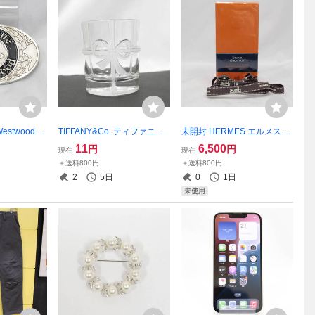
Westwood ヴ
TIFFANY&Co. ティファニー
未開封 HERMES エルメス E
ストウッド
リボン グラス クリアグラス
au de citron noir オードゥシ
11
6,500
円
円
現在
現在
バックル シル
ロックグラス 食器 コップ 26
トロンノワール ハンド＆ボ
＋送料800円
＋送料800円
-K0249M(N
06-K0249M(NT)
ディ クレンジングジェル 30
2
5日
0
1日
0ml 現状品 2603-N0136M(N
未使用
T)