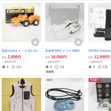
黒箱 tomica トミカ NO. 63 古
未使用 NIKE ナイキ WMNS A
SIXPAD Powersui
河 ホィールローダ FL140 1/7
IR FORCE 1 '07 エアフォー
シックスパッド 
2,000
16,000
12,000
円
円
円
現在
現在
現在
9 TOMY FURUKAWA WHEE
ス1 DD8959-002 28cm ファ
ツライト アブズ 
＋送料800円
＋送料860円
＋送料860円
L LOADER JAPAN 2507-N0
ントム パイソン 蛇 スニーカ
-AT00B-M/AM-C
0
1日
0
1日
0
1日
014M(NT)
ー 現状品 2511-K0147M(NT)
AX00A/AM-CE00
未使用
101M(NT)
NEW
本日終了