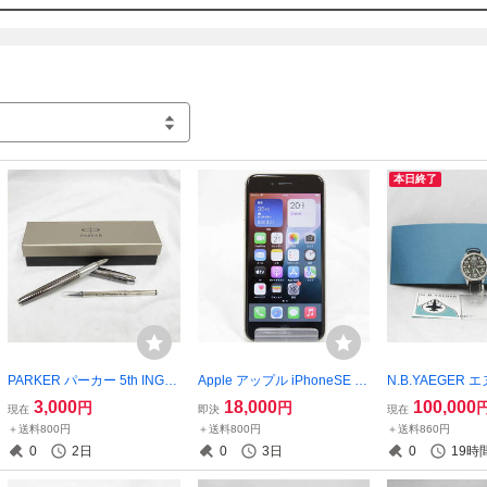
の返金】という対応を行っています。お客様が商品ご
具合の調査・修理にかかった代金等商品代以外で発生
え商品の不良に起因するものであったとしてもご返金
い。

古物営業許可証 ～第307791008776号～（東京都公
本日終了
PARKER パーカー 5th INGE
Apple アップル iPhoneSE 第
N.B.YAEGER
NUITY インジェニュイティ
3世代 MMYD3J/A 64GB スタ
イエガー CHARL
3,000
18,000
100,000
円
円
現在
即決
現在
ペン F ブラック 筆記確認済
ーライト SE3 BT80％ 初期化
ー 腕時計 クロ
＋送料800円
＋送料800円
＋送料860円
み 筆記用具 筆記具 文房具 現
済 Softbank ○ ホワイト スマ
デイト 自動巻き N
0
2日
0
3日
0
19時
状品 20260804M(NT)
ホ 現状品 2606-N0062M(NT)
2511-K0301M(N