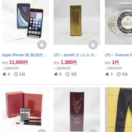
Apple iPhone SE 第2世代 M
1円～ dunhill ダンヒル ガス
1円～ Vivienne 
HGQ3J/A 64GB ホワイト SI
ライター ゴールド ローラー
ィヴィアンウエ
11,000
1,380
1
円
円
円
即決
現在
現在
Mロックなし BT84％ A2296
喫煙具 火花確認済み 喫煙グ
オーブ ベルト 
＋送料800円
＋送料800円
＋送料800円
初期化済 Softbank ○ アイフ
ッズ 現状品 20260804M(NT)
バー 現状品 2606
0
1日
6
3日
1
5日
ォン 現状品 2604-N0011M(N
T)
T)