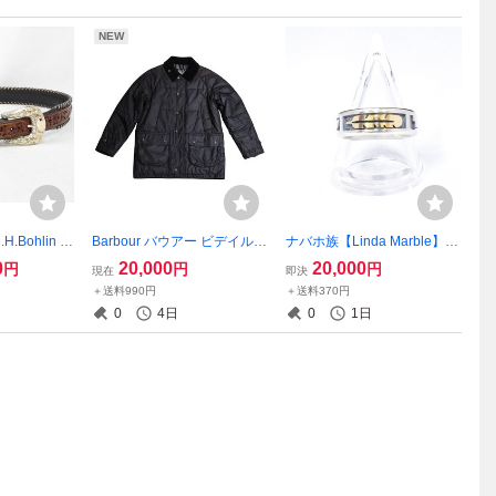
NEW
H.Bohlin エ
Barbour バウアー ビデイル B
ナバホ族【Linda Marble】イ
ン ボーレン
EDALE ワックス コットン オ
ンディアンジュエリー K14 S
0
20,000
20,000
円
円
円
現在
即決
1 / 35 クボタ
イル ダウン ジャケット ブラ
ilver シルバーリング 約19号
＋送料990円
＋送料370円
 K18 カービ
ック S サイズ メンズ 現状品
／リンダ・マーブル／スタン
0
4日
0
1日
(NT)
251226M tg.37(NT)
プワーク 羽根 230110V(NT)