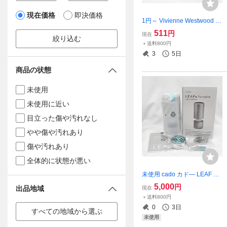
現在価格
即決価格
1円～ Vivienne Westwood ZI
PPO ヴィヴィアンウエスト
511
円
現在
絞り込む
ウッド ジッポ オイルライタ
＋送料800円
ー オーブ 火花確認済み ブラ
3
5日
ック 2606-K0249M(NT)
商品の状態
未使用
未使用に近い
目立った傷や汚れなし
やや傷や汚れあり
傷や汚れあり
全体的に状態が悪い
未使用 cado カド― LEAF リ
ーフ Protable AIR PURIFIER
5,000
円
出品地域
現在
MP-C30 ポータブル 空気清
＋送料800円
浄機 現状品 2608-N0011M(N
0
3日
すべての地域から選ぶ
T)
未使用