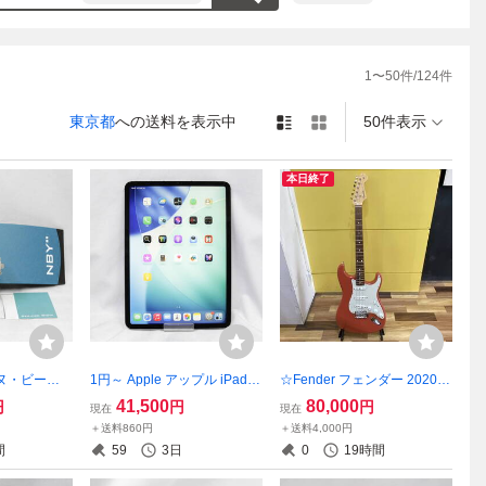
購入後、付属品の追加購入、不
した費用に関しましては、たと
致しかねますのでご了承下さ
1
〜
50
件/
124
件
安委員会）
東京都
への送料を表示中
50件表示
本日終了
 エヌ・ビー・
1円～ Apple アップル iPad P
☆Fender フェンダー 2020 C
IE チャーリ
ro 11インチ 第4世代 MNYC3
ollection Japan Traditional 6
41,500
80,000
円
円
円
現在
現在
ノグラフ デイ
J/A Wi-Fi+Cellular 128GB ス
0s Stratocaster ストラトキャ
＋送料860円
＋送料4,000円
BY'' 現状品
ペースグレイ 初期化済 doco
スター ギター 2604-K0341
間
59
3日
0
19時間
T)
mo ○ 2603-K0328M(NT)
K(NT)