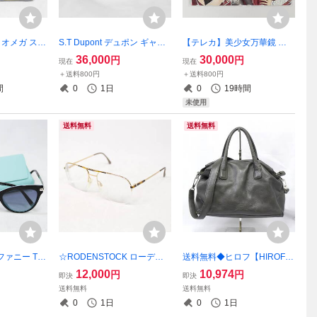
h オメガ スウ
S.T Dupont デュポン ギャッ
【テレカ】美少女万華鏡 忘
スター MI
ツビー ガスライター ローラ
れな草と永遠の少女 篝ノ霧
36,000
30,000
円
円
現在
現在
 MERCURY
ー シルバー 喫煙具 着火確認
枝 沢渡雫 八宝備仁 COMICナ
＋送料800円
＋送料800円
ザマーキュリ
済み フリント付属 喫煙グッ
マイキッ! 50度数 2枚セット
間
0
1日
0
19時間
601-K039
ズ 現状品 2602-N0078M(NT)
現状品 2605-K0190M(NT)
未使用
送料無料
送料無料
ティファニー TF
☆RODENSTOCK ローデン
送料無料◆ヒロフ【HIROF
 55□17 120
ストック 897 GM A 140 度入
U】2Way オールレザー ハン
12,000
10,974
円
円
即決
即決
 キャットアイ
り サングラス メガネ 2501-K
ドバッグ ショルダーバッグ
送料無料
送料無料
ラス クロッ
0021⑥K(NT)
／グレー／Hロゴ／保存袋付
0
1日
0
1日
(NT)
属／2306-K0197V(NT)