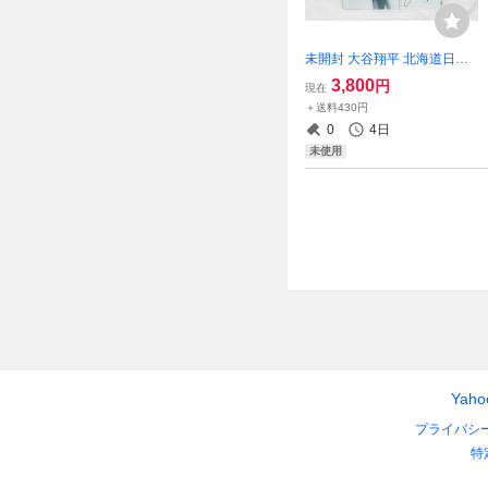
未開封 大谷翔平 北海道日本
ハムファイターズ オリジナ
3,800
円
現在
ルフレーム切手 限定 日本郵
＋送料430円
便 記念切手 コレクション 現
0
4日
状品 2603-N0112②M(NT)
未使用
Yah
プライバシ
特