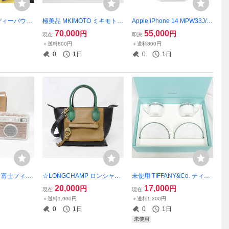
 エディーバウア
極美品 MKIMOTO ミキモト
Apple iPhone 14 MPW33J/A
 DYED ストレ
リース モチーフ パール 真珠
256GB スターライト SIMロ
70,000
55,000
円
円
現在
即決
系 31×30
ブローチ リーフ サークル シ
ックなし BT84％ A2881 初期
＋送料800円
＋送料800円
219M tg.2
ルバー 直径約3.4cm 2511-K0
化済 au ○ アイフォン スマホ
0
1日
0
1日
411M(NT)
現状品 2512-K0145M(NT)
LM 富士フィル
☆LONGCHAMP ロンシャン
未使用 TIFFANY&Co. ティフ
 Evo ブラウン
メールボックス LNC10103H
ァニー カップ＆ソーサー T T
20,000
17,000
円
円
現在
現在
ミニ エヴォ
AV001 ノワール カウハイド
RUE トゥルー 2客セット 箱
＋送料1,000円
＋送料1,200円
ントカメラ 2
レザー ハンドバッグ ショル
付き 2506-N0033M(NT)
0
1日
0
1日
)
ダー 2Way 2501-N0117K(N
未使用
T)