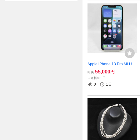
Apple iPhone 13 Pro MLUH3
J/A 128GB ゴールド SIMロッ
55,000
円
即決
クなし BT84％ A2636 初期化
＋送料800円
済 doomo ○ アイフォン スマ
0
1日
ホ 2511-K0234M(NT)