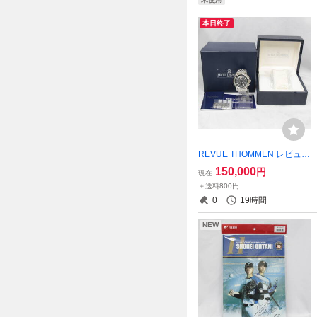
本日終了
REVUE THOMMEN レビュ―
トーメン エアスピード クロ
150,000
円
現在
ノグラフ フライバック ビッ
＋送料800円
グデイト 16085.6 自動巻き
0
19時間
稼働品 現状品 2511-K0301M
(NT)
NEW