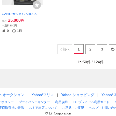
CASIO カシオ G-SHOCK ジ
ーショック FROGMAN フロ
25,000
円
現在
ッグマン GW-200TC トリプ
＋送料800円
ルクラウン タフソーラー 腕
0
1日
時計 現状品 2602-N0118M(N
T)
前へ
1
2
3
次
1
〜
50
件 /
124
件
oo!オークション
Yahoo!フリマ
Yahoo!ショッピング
Yahoo! 
ーポリシー
プライバシーセンター
利用規約
LYPプレミアム利用ガイド
定商取引法の表示
ストア出店について
ご意見・ご要望
ヘルプ・お問い合
© LY Corporation