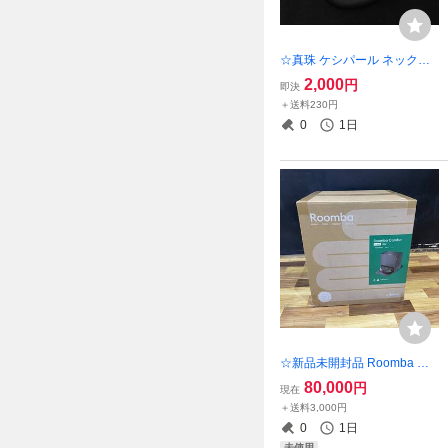
☆真珠 ケシパール ネックレ
ス 4連 約45㎝ 32.4g SILVER
2,000
円
即決
2505-N0041①K(NT)
＋送料230円
0
1日
☆新品未開封品 Roomba ル
ンバ コンボ10 Max + AutoW
80,000
円
現在
ash 充電ステーション X0858
＋送料3,000円
60 ロボット掃除機 2511-K02
0
1日
70K(NT)
未使用