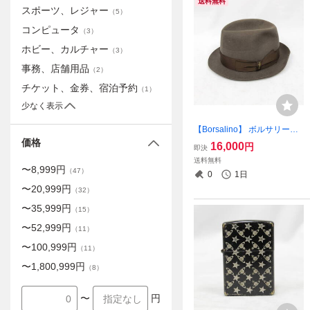
送料無料
スポーツ、レジャー
（
5
）
コンピュータ
（
3
）
ホビー、カルチャー
（
3
）
事務、店舗用品
（
2
）
チケット、金券、宿泊予約
（
1
）
少なく表示
【Borsalino】 ボルサリーノ
ラビットファー ハット 中折
価格
16,000
円
即決
れ帽 ソフトハット ブラウン
送料無料
系 兎毛 59 サイズ 2504-K00
〜
8,999
円
（
47
）
0
1日
07M(NT)
〜
20,999
円
（
32
）
〜
35,999
円
（
15
）
〜
52,999
円
（
11
）
〜
100,999
円
（
11
）
〜
1,800,999
円
（
8
）
〜
円