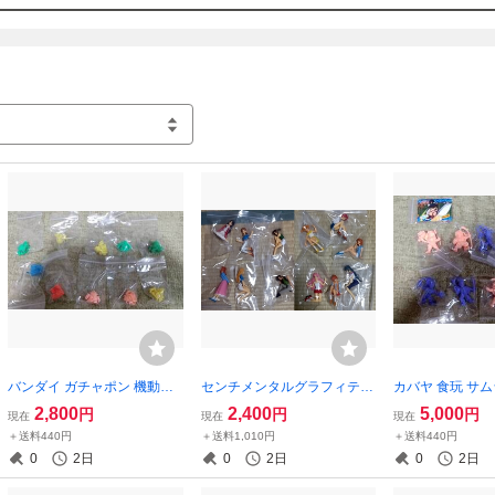
バンダイ ガチャポン 機動警
センチメンタルグラフィティ
カバヤ 食玩 サ
察パトレイバー SD消しゴ
トレーディングフィギュア全
ッツキャンディー
2,800
2,400
5,000
円
円
円
現在
現在
現在
ム 10体
12体 箱説なしジャンク品
しゴム 9体セッ
＋送料440円
＋送料1,010円
＋送料440円
トではありません
0
2日
0
2日
0
2日