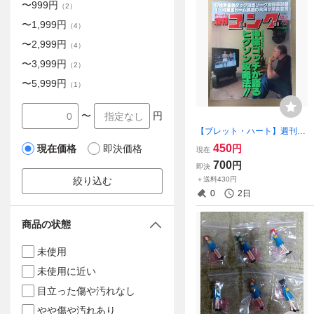
〜
999
円
（
2
）
〜
1,999
円
（
4
）
〜
2,999
円
（
4
）
〜
3,999
円
（
2
）
〜
5,999
円
（
1
）
〜
円
【ブレット・ハート】週刊ゴ
ング 1997年12月7日号【モ
450
円
現在価格
即決価格
現在
ントリオール事件】
700
円
即決
＋送料430円
絞り込む
0
2日
商品の状態
未使用
未使用に近い
目立った傷や汚れなし
やや傷や汚れあり