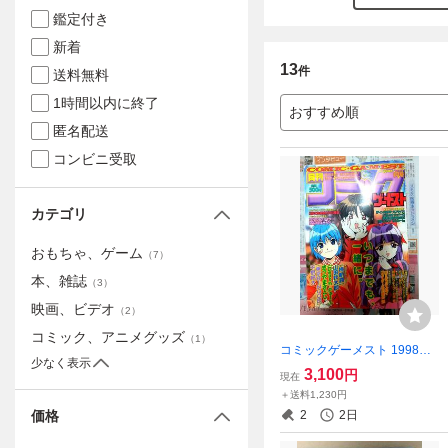
鑑定付き
新着
13
件
送料無料
1時間以内に終了
おすすめ順
匿名配送
コンビニ受取
カテゴリ
おもちゃ、ゲーム
（
7
）
本、雑誌
（
3
）
映画、ビデオ
（
2
）
コミック、アニメグッズ
（
1
）
コミックゲーメスト 1998年1
少なく表示
月号 / 1998年2・3月合併号
3,100
円
現在
(休刊号)
＋送料1,230円
2
2日
価格