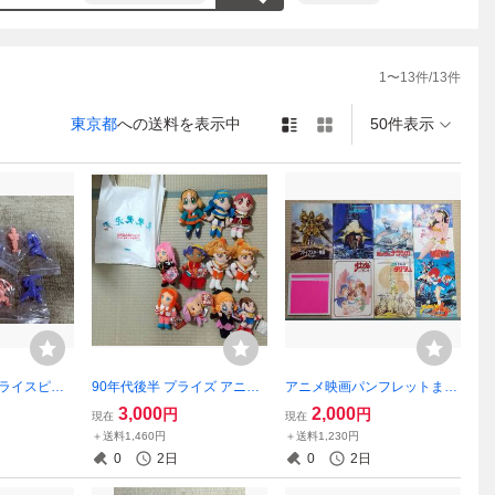
1
〜
13
件/
13
件
東京都
への送料を表示中
50件表示
ムライスピリ
90年代後半 プライズ アニ
アニメ映画パンフレットまと
 無彩色消
メ・ゲームキャラクターぬい
め売り【80年代主体】
3,000
2,000
円
円
現在
現在
ト(コンプリー
ぐるみ 11体【魔法騎士レイ
＋送料1,460円
＋送料1,230円
)
アース、少女革命ウテナ等】
0
2日
0
2日