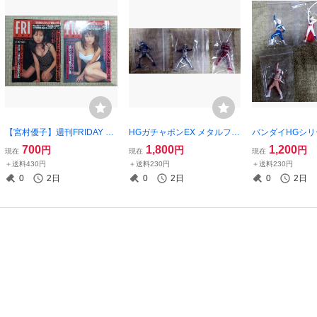
【宮村優子】週刊FRIDAY 19
HGガチャポンEX メタルファ
バンダイHGシリ
98年4月3日号 / 4月24日号
イター列伝 宇宙刑事ギャバ
ポン ジャッカー
700
1,800
1,200
円
円
円
現在
現在
現在
ン・シャリバン・シャイダー
＋送料430円
＋送料230円
＋送料230円
0
2日
0
2日
0
2日