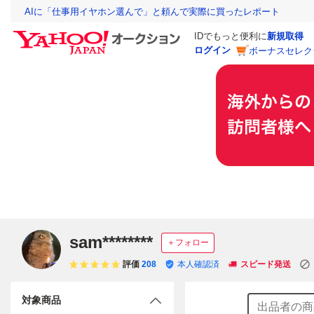
AIに「仕事用イヤホン選んで」と頼んで実際に買ったレポート
IDでもっと便利に
新規取得
ログイン
ボーナスセレク
sam********
＋フォロー
評価
208
本人確認済
スピード発送
対象商品