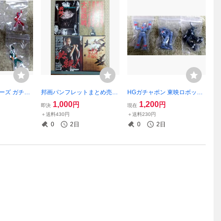
ーズ ガチャ
邦画パンフレットまとめ売り
HGガチャポン 東映ロボット
電撃隊 全5体
【必殺など】
列伝 ジャイアントロボ / GR2
1,000
1,200
円
円
即決
現在
/ カラミティ
＋送料430円
＋送料230円
0
2日
0
2日