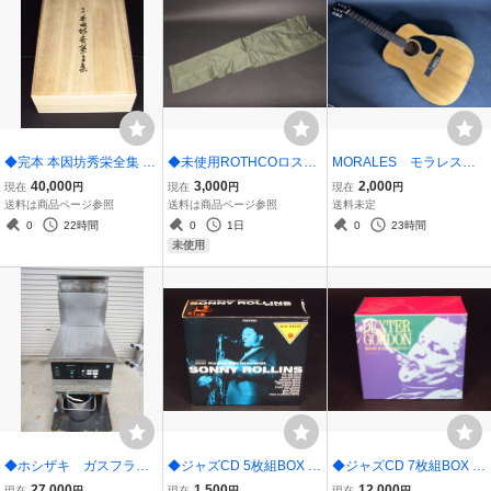
◆完本 本因坊秀栄全集 全
◆未使用ROTHCOロスコ
MORALES モラレス
四巻 誠文堂新光社
カーゴパンツ 7838 Sサイ
フォークギター 130
40,000
3,000
2,000
現在
円
現在
円
現在
円
ズ
送料は商品ページ参照
送料は商品ページ参照
送料未定
0
22時間
0
1日
0
23時間
未使用
◆ホシザキ ガスフライ
◆ジャズCD 5枚組BOX S
◆ジャズCD 7枚組BOX D
ヤー 都市ガス FL-18A-
ONNY ROLLINS THE BL
EXTER GORDON IN RAD
27,000
1,500
12,000
現在
円
現在
円
現在
円