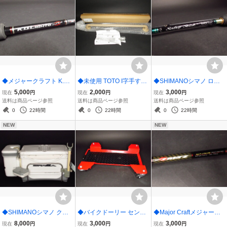
◆メジャークラフト K.G.
◆未使用 TOTO I字手すり
◆SHIMANOシマノ ロッ
ライツ クロダイシリーズ
TS136GU8 80ｃｍ インテ
クフィッシュロッド SALT
5,000
2,000
3,000
現在
円
現在
円
現在
円
KGL-762ML黒鯛 ベイト
リアバー
Y STICK ソルティスティ
送料は商品ページ参照
送料は商品ページ参照
送料は商品ページ参照
ロッド
ック R606MB
0
22時間
0
22時間
0
22時間
NEW
NEW
◆SHIMANOシマノ クー
◆バイクドーリー センタ
◆Major Craftメジャーク
ラーボックス スペーザ・
ースタンド型 360度
ラフト シーバスロッド Za
8,000
3,000
3,000
現在
円
現在
円
現在
円