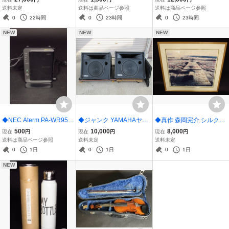
GA 2018年製 100V
UE NOTE RECORDINGS
IOLAND デクスター ゴー
送料未定
送料は商品ページ参照
送料は商品ページ参照
ソニー ロリンズ
ドン
0
22時間
0
23時間
0
23時間
NEW
NEW
NEW
◆NEC Aterm PA-WR950
◆ジャンク YAMAHAヤマ
◆真作 森岡完介 シルクス
0N-HP Wi-Fi ホームルー
ハ S2115HⅡ2ウェイフロ
クリーン 17/20
500
10,000
8,000
現在
円
現在
円
現在
円
ター 無線LAN
ア・スピーカー PAスピー
送料は商品ページ参照
送料未定
送料未定
カー
0
1日
0
1日
0
1日
NEW