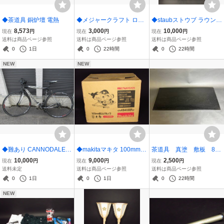
◆茶道具 銅炉壇 電熱
◆メジャークラフト ロッ
◆staubストウブ ラウン
クフィッシュロッドAIRoc
ド ティーポット グラン
8,573
3,000
10,000
現在
円
現在
円
現在
円
K AR-T822M
ブルー 1.15 16.5cm 取手
送料は商品ページ参照
送料は商品ページ参照
送料は商品ページ参照
変更 カタツムリ 鋳物ホー
0
1日
0
22時間
0
22時間
ロー 丸形やかん
NEW
NEW
◆難あり CANNODALEキ
◆makitaマキタ 100mm
茶道具 真塗 敷板 85×
ャノンデール ロードバイ
防塵マルノコ KS4100FS
36cm
10,000
9,000
2,500
現在
円
現在
円
現在
円
ク CAAD8
P
送料未定
送料は商品ページ参照
送料は商品ページ参照
0
1日
0
1日
0
22時間
NEW