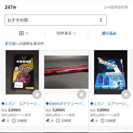
評価は付けていただいた方すべてに返しています。

247
1
〜
50
件/
247
件
件
評価が必要でない方はこちらへの評価も無しでお願いします。
おすすめ順
50件表示
絞り込み
東京都
への送料を表示中
◆ミズノ エアリージャ
◆Daiwaダイワ シーバス
◆ミズノ エアリージャ
ケット用ファン F6JSF19
ロッド SEAHAWR シー
ケットＴＯＵＧＨベスト
2,000
3,000
5,000
現在
円
現在
円
現在
円
110 空調服
ホーク エクストリームエ
L ドレスネイビー×サー
送料は商品ページ参照
送料は商品ページ参照
送料は商品ページ参照
ディション SHX 84L
フブルー 空調服
0
23時間
0
22時間
0
22時間