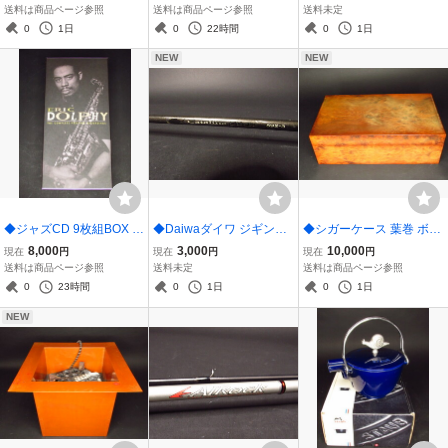
サーフ130 UC-713B 13L
ltzザルツ ZAT-1002M
送料は商品ページ参照
送料は商品ページ参照
送料未定
SURF13
0
1日
0
22時間
0
1日
NEW
NEW
◆ジャズCD 9枚組BOX E
◆Daiwaダイワ ジギング
◆シガーケース 葉巻 ボッ
RIC DOLPHYエリック・
ロッド Catalina Stickキャ
クス 喫煙 HORCHOW
8,000
3,000
10,000
現在
円
現在
円
現在
円
ドルフィー/THE COMPLE
タリナスティック CS59S
イタリア製
送料は商品ページ参照
送料未定
送料は商品ページ参照
TE PRESTIGE RECORDI
-3
0
23時間
0
1日
0
1日
NG
NEW