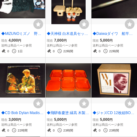
◆MIZUNOミズノ 野
◆天神様 白木道具セット
◆Daiwaダイワ 船竿 H
球 練習着まとめて ア
雪洞 三宝 御正月 御供え物
X インターライン 岬 T 3
4,000
7,000
5,000
現在
円
現在
円
現在
円
ンダーシャツ パンツ
0号310I
送料は商品ページ参照
送料は商品ページ参照
送料は商品ページ参照
ベルト
0
1日
0
22時間
0
22時間
◆CD Bob Dylan Madison
◆飛騨春慶塗 縁高 木製漆
◆ジャズCD 12枚組BOX
Square Gardenボブ・デ
器
WES MONTGOMERY TH
3,000
5,000
5,000
現在
円
現在
円
現在
円
ィラン
E COMPLETE RIVERSID
送料は商品ページ参照
送料は商品ページ参照
送料は商品ページ参照
E RECORDINGS ウェス
0
22時間
0
23時間
0
23時間
モンゴメリー