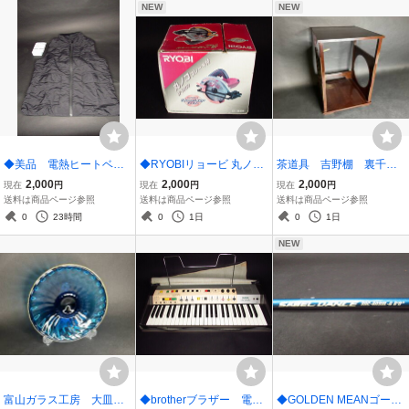
NEW
NEW
◆美品 電熱ヒートベス
◆RYOBIリョービ 丸ノコ
茶道具 吉野棚 裏千
ト 3XL 黒
W-1900 ブレーキ付 190m
家 組立式
2,000
2,000
2,000
現在
円
現在
円
現在
円
m
送料は商品ページ参照
送料は商品ページ参照
送料は商品ページ参照
0
23時間
0
1日
0
1日
NEW
富山ガラス工房 大皿
◆brotherブラザー 電子
◆GOLDEN MEANゴール