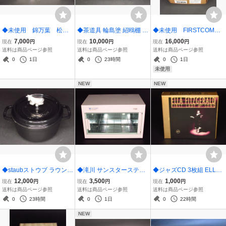
◆未使用 錦万葉 松花
◆茶道具 輪島塗 紹鴎棚 能
◆未使用 FIRSTCOM
堂弁当 ５点 重箱
一作 組み立て式
ハイパワーデジタルトラ
7,000
10,000
16,000
現在
円
現在
円
現在
円
ンシーバー FC-D301
送料は商品ページ参照
送料は商品ページ参照
送料は商品ページ参照
0
1日
0
23時間
0
1日
未使用
NEW
NEW
◆staubストウブ ラウンド
◆滝川 サンスターステン
◆ジャズCD 3枚組 ELLA
ココット 22cm 鋳物ホー
レス 紫外線消毒器 U-V C
FITZGERALD First Lady o
12,000
3,500
1,000
現在
円
現在
円
現在
円
ロー 両手鍋 牡牛
UBIC TG-8310B 60Hz
f Song エラ・フィッツジ
送料は商品ページ参照
送料は商品ページ参照
送料は商品ページ参照
ェラルド 国内盤
0
23時間
0
1日
0
22時間
NEW