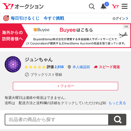
i
毎日引けるくじ 今すぐ挑戦
ログイン
ジュンちゃん
評価
2,938
本人確認前
スピード発送
ブラックリスト登録
＋フォロー
毎週火曜日は連絡や発送はできません。

送料は　配送方法と送料欄の詳細をクリックしていただければ確認できま
もっと見る
す。

申し訳ありませんが記載している発送方法以外では発送はできません。

月曜日以外毎日、午前中に入金の確認と発送の準備。

夕方18時頃に発送のご連絡を行っています。

定形外、レターパックは　火～金曜日に発送します。
