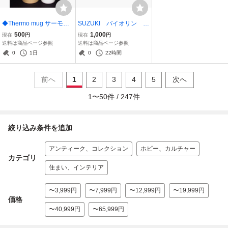
◆Thermo mug サーモマ
SUZUKI バイオリン N
グ UMBRELLA BOTTLE
AGOYA No.220 1/8 1
500
1,000
現在
円
現在
円
アンブレラボトル 270ml
978 ハードケース、弓付
送料は商品ページ参照
送料は商品ページ参照
マイボトル
き
0
1日
0
22時間
前へ
1
2
3
4
5
次へ
1
〜
50
件 /
247
件
絞り込み条件を追加
アンティーク、コレクション
ホビー、カルチャー
カテゴリ
住まい、インテリア
〜3,999円
〜7,999円
〜12,999円
〜19,999円
価格
〜40,999円
〜65,999円