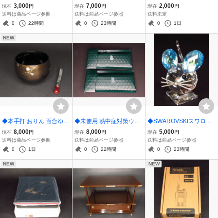
越碧 コシノアオ
オルガン GX-151 AUTO E
デンミーン SABEL DANC
3,000
7,000
2,000
現在
円
現在
円
現在
円
MILLIONオートエミリオ
Eシーボールダンス ジギ
送料は商品ページ参照
送料は商品ページ参照
送料未定
ン
ングロッドSABEL DANC
0
22時間
0
23時間
0
1日
E SDC-60SUL-G ベイト
NEW
キャスティングモデル
◆本手打 おりん 百合ゆり
◆未使用 熱中症対策ウオ
◆SWAROVSKIスワロフ
彫金 5寸 仏具
ッチ カナリアPlus 2026
スキー アニバーサリー
8,000
8,000
5,000
現在
円
現在
円
現在
円
年モデル 2個
マウス2020 125周年記
送料は商品ページ参照
送料は商品ページ参照
送料は商品ページ参照
念マウス ネズミ 限定
0
1日
0
22時間
0
23時間
箱有
NEW
NEW