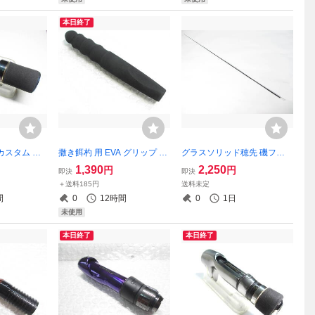
本日終了
カスタム リ
撒き餌杓 用 EVA グリップ の
グラスソリッド穂先 磯フカ
ョーラカラ
み 【18センチ】（ダイワ シ
セ釣り用 がまかつ Re穂先 に
1,390
2,250
円
円
即決
即決
EverGree
マノ がまかつ ダイコー 釣武
も対応 タイプF 元径3.5㎜ 84
＋送料185円
送料未定
 ブランクタッチ
者
㎝ 0.8～1.25号 (1308-5
間
0
12時間
0
1日
未使用
本日終了
本日終了