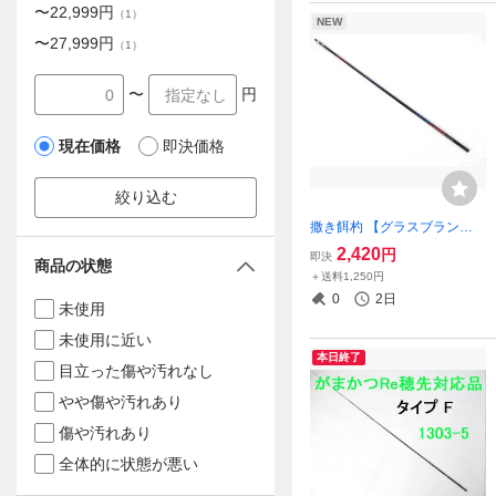
〜
22,999
円
（
1
）
NEW
〜
27,999
円
（
1
）
〜
円
現在価格
即決価格
絞り込む
撒き餌杓 【グラスブランク
シャフトのみ】 がまかつ カ
2,420
円
即決
商品の状態
ラー 仕様 72 ㎝ 軽量グラスブ
＋送料1,250円
ランクシャフト
0
2日
未使用
未使用に近い
本日終了
目立った傷や汚れなし
やや傷や汚れあり
傷や汚れあり
全体的に状態が悪い