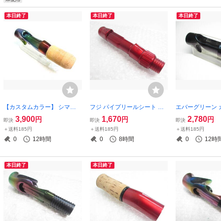
本日終了
本日終了
本日終了
【カスタムカラー】 シマノ
フジ パイプリールシート ス
エバーグリーン 
ベイトリール 用 リールシー
ーパーレッドカラー カーボ
ールシート マジ
3,900
1,670
2,780
円
円
円
即決
即決
即決
ト Ci4 ブランクタッチ コル
ンボディ SD18 （ダイワ シ
ー ベイトリール 用 
＋送料185円
＋送料185円
＋送料185円
クナット SHIMANO
マノ がまかつ メガバス エバ
n ECS SD16
0
12時間
0
8時間
0
12時
ーグリーン
フジ FUJI
本日終了
本日終了