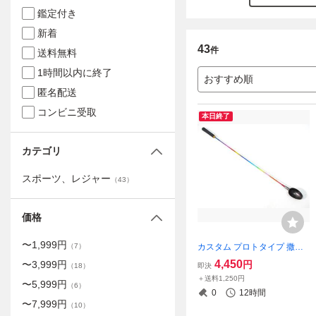
鑑定付き
新着
43
件
送料無料
1時間以内に終了
おすすめ順
匿名配送
コンビニ受取
本日終了
カテゴリ
スポーツ、レジャー
（
43
）
価格
〜
1,999
円
カスタム プロトタイプ 撒き
（
7
）
餌杓 79 ㎝ MLパワー Sカッ
4,450
円
〜
3,999
円
即決
（
18
）
プ レインボーカラー カラー
＋送料1,250円
〜
5,999
円
サンプル 実釣未使用 日本製
（
6
）
0
12時間
（シマノ ダイワ がまかつ
〜
7,999
円
（
10
）