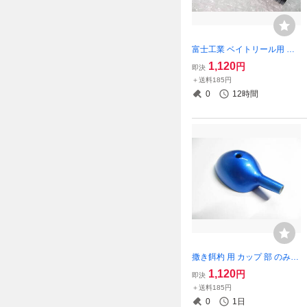
富士工業 ベイトリール用 リ
ールシート パームス SD17
1,120
円
即決
塗装済み 中古 フジ （改造 カ
＋送料185円
スタム 修理修復 リールシー
0
12時間
ト交換 ロッドビルディング
撒き餌杓 用 カップ 部 のみ
【LMサイズ：スーパーブル
1,120
円
即決
ー】（ダイワ シマノ がまか
＋送料185円
つ ダイコー
0
1日