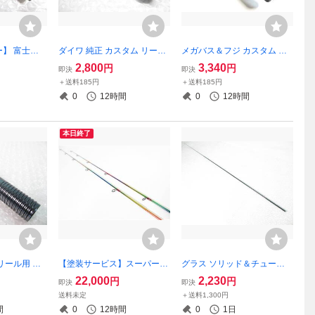
】 富士工
ダイワ 純正 カスタム リール
メガバス＆フジ カスタム ク
 用 リールシ
シート スピニング用 DAIWA
ロームメッキカラー ベイト
2,800
3,340
円
円
即決
即決
ンクタッチ
（ロッドビルド 改造 リール
リール用 リールシート ECS
＋送料185円
＋送料185円
㎜】
シート交換 カスタム パーツ
SD16 ブランクタッチ （ロッ
0
12時間
0
12時間
アクセサリー
ドビルド 改造 カスタム
本日終了
リール用 リ
【塗装サービス】スーパーレ
グラス ソリッド＆チューブ
7 塗装済み
インボーカラー（ ワールド
ラー 穂先 トラウト ルアー の
22,000
2,230
円
円
即決
即決
 カスタム 修
シャウラ リミテッド カラー
べ竿 万能【ULパワー】87.3
送料未定
＋送料1,300円
ート交換 ロ
㎝
間
0
12時間
0
1日
グ