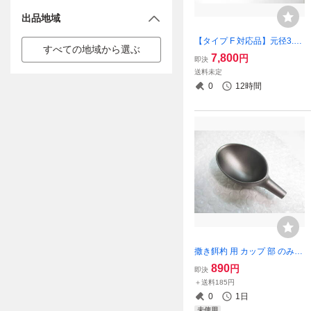
出品地域
【タイプ F 対応品】元径3.5
すべての地域から選ぶ
㎜ 108㎝ がまかつ Re穂先 対
7,800
円
即決
応 1～1.75号 5.3m 【ブラッ
送料未定
ク艶有無指定可】フカセ釣り
0
12時間
専用 カーボン穂先 (1303-5
撒き餌杓 用 カップ 部 のみ
【LMサイズ】（ダイワ シマ
890
円
即決
ノ がまかつ ダイコー
＋送料185円
0
1日
未使用