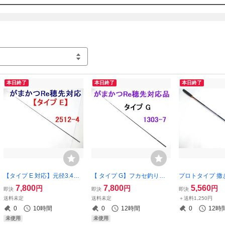
磯フカセ釣り用カーボン穂先の製作。

塗装全般（リール以外）。

釣具に係わり約33年、ロッドビルディング歴約23年になります。

塗装エアブラシ歴約22年（アート系以外）

ショップ名や会社名称は公開していません。

配送は在庫状況により神奈川県、または千葉県からになります。

本日終了
本日終了
本日終了
■取引開始手続きは落札直後に、お支払いと受取通知はそれぞれ24時間以
願いします。

  商品の受取確認後、必ず24時間以内に受け取り通知ボタンを押してくだ
【タイプ E 対応】元径3.4㎜
【 タイプ G】フカセ釣り専
プロトタイプ 撒
108㎝ がまかつ Re穂先 対応
用 カーボン穂先 がまかつ Re
ックス オーバル
7,800
7,800
5,560
円
円
円
即決
即決
即決
0.8～1.25号 5.3m【ブラック
穂先 対応品 1 ～ 1.75号 5.3m
まかつカラー仕様 
送料未定
送料未定
＋送料1,250円
艶有無指定可】 フカセ釣り
元径 3.8㎜ 長さ108㎝ 先径0.
ップ 日本製 GRE
0
10時間
0
12時間
0
12時
専用 カーボン穂先 (2512-4
75㎜(1303-7
未使用
未使用