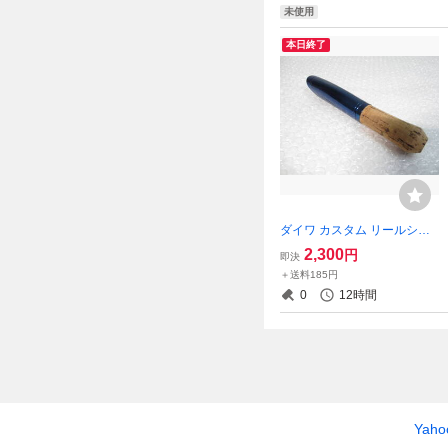
未使用
本日終了
ダイワ カスタム リールシー
ト スーパーブルーカラー ス
2,300
円
即決
ピニング用 DAIWA
＋送料185円
0
12時間
Yah