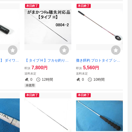
本日終了
本日終了
 】 ダイワ
【 タイプ H 】フカセ釣り専
撒き餌杓 プロトタイプ シマ
7M → MLソ
用 カーボン穂先 がまかつ Re
ノ レマーレ マスターチュー
7,800
5,560
円
円
即決
即決
様 【ガイ
穂先 対応品 2号～2.25号適合
ン カラー 高弾性ブランクス
送料未定
送料未定
ロッド DAI
5.3m 元径 3.8㎜ 長さ108㎝
【77㎝ 50グラム】【Sカッ
0
12時間
0
10時間
先径0.9㎜(0804-2
プ】コマセ杓 日本製
未使用
本日終了
本日終了