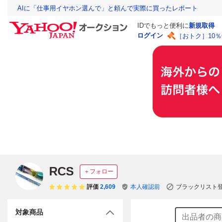
AIに「仕事用イヤホン選んで」と頼んで実際に買ったレポート
IDでもっと便利に
新規取得
ログイン
［おトク］10
RCS
＋フォロー
評価
2,609
本人確認前
ブラックリスト
対象商品