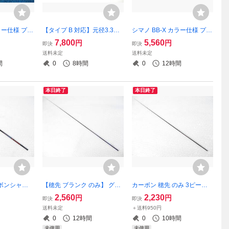
カラー仕様 プロ
【タイプ B 対応】元径3.3㎜
シマノ BB-X カラー仕様 プロ
H【軽量 47
103㎝ がまかつ Re穂先 対応
トタイプ 76cm ML 【YOU・
7,800
5,560
円
円
即決
即決
本製 ヒシャク
【ブラック艶有無指定可】 1.
SHI Sカップ】【超軽量34
送料未定
送料未定
つ ダイコー
5～1.75号 5.0m用 先径0.75
g】撒き餌杓 日本製 ヒシャク
間
0
8時間
0
12時間
㎜ カーボン穂先 (1001-1
本日終了
本日終了
ボンシャフ
【穂先 ブランク のみ】 グラ
カーボン 穂先 のみ 3ピース
つ カラー 仕
ス ソリッド＆チューブラー
～4ピース 対応 【ULパワ
2,560
2,230
円
円
即決
即決
カーボンシャフ
穂先 トラウト ルアー のべ竿
ー：ソリッド＆チューブラ
送料未定
＋送料950円
万能【ULパワー】100㎝
ー：並継専用】64.8㎝
0
12時間
0
10時間
未使用
未使用