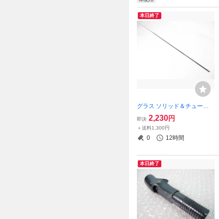
本日終了
グラス ソリッド＆チューブ
ラー 穂先 トラウト ルアー の
2,230
円
即決
べ竿 船 万能【ULパワー】87
＋送料1,300円
㎝
0
12時間
本日終了