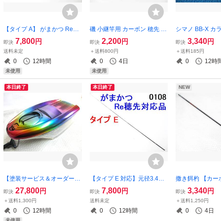
【タイプ A】 がまかつ Re穂
磯 小継竿用 カーボン 穂先 ソ
シマノ BB-X 
先 対応品 タイプA 0.8～1.25
リッド＆チューブラー 68㎝
トタイプ 78cm 
7,800
2,200
3,340
円
円
円
即決
即決
即決
号 5.0m用 【ブラック艶有無
g】撒き餌杓 日
送料未定
＋送料800円
＋送料185円
指定可】フカセ釣り専用 カ
（ダイワ がまか
0
12時間
0
4日
0
12時
ーボン穂先 替え穂 (1305-1
リョービ
未使用
未使用
本日終了
本日終了
NEW
【塗装サービス＆オーダーメ
【タイプ E 対応】元径3.4㎜
撒き餌杓 【カー
イドカラー：引舟上部のみ】
108㎝ がまかつ Re穂先 対応
トのみ】 がまか
27,800
7,800
3,340
円
円
円
即決
即決
即決
スーパーレインボーカラー
タイプE 0.8～1.25号 5.3m用
様 70 ㎝ 軽量
＋送料1,300円
送料未定
＋送料1,250円
（シマノ ダイワ がまかつ 可
先径0.75㎜ フカセ釣り専用
ト 日本製
0
12時間
0
12時間
0
4日
カーボン穂先 (0108
未使用