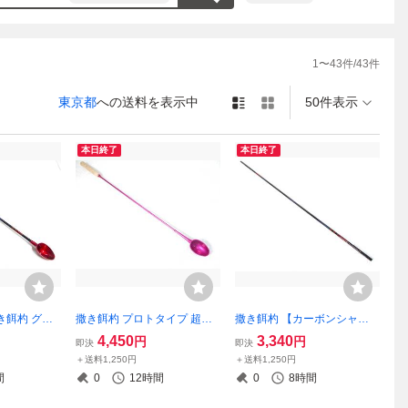
1
〜
43
件/
43
件
東京都
への送料を表示中
50件表示
本日終了
本日終了
内厳守でお
さい。
き餌杓 グレ
撒き餌杓 プロトタイプ 超軽
撒き餌杓 【カーボンシャフ
 シャフト が
量 【M】70㎝ Sカップ スー
トのみ】 がまかつ カラー 仕
4,450
3,340
円
円
即決
即決
77 ㎝ Sカ
パーピンクカラー（ダイワ
様 78 ㎝ 軽量カーボンブラン
＋送料1,250円
＋送料1,250円
X OVAL
シマノ がまかつ ダイコー
クシャフト 日本製
間
0
12時間
0
8時間