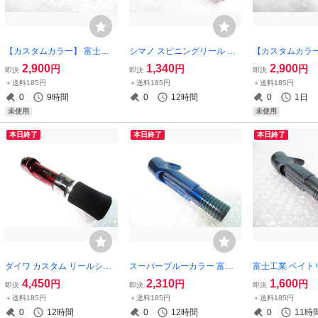
【カスタムカラー】 富士工
シマノ スピニングリール 用
【カスタムカラー
業 ベイトリール 用 リールシ
リールシート スーパーレッ
業 ベイトリール
2,900
1,340
2,900
円
円
円
即決
即決
即決
ート ACS ブランクタッチ
ドカラー コルクナット （ダ
ート ACS ブラ
＋送料185円
＋送料185円
＋送料185円
【パイプ内径13.5㎜】
イワ シマノ がまかつ メガバ
【パイプ内径15
0
9時間
0
12時間
0
1日
ス エバーグリーン
未使用
未使用
本日終了
本日終了
本日終了
ダイワ カスタム リールシー
スーパーブルーカラー 富士
富士工業 ベイト
ト スーパーレッドカラー ス
工業 ベイト用 リールシート
ールシート SD1
4,450
2,310
1,600
円
円
円
即決
即決
即決
ピニング用 DAIWA （ロッド
ECS SD16 新品未使用 フジ
中古 フジ （改造
＋送料185円
＋送料185円
＋送料185円
ビルド 改造 カスタム パーツ
（改造 カスタム リールシー
理修復 リールシ
0
12時間
0
12時間
0
11時
ト交換
ッドビルディン