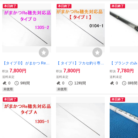
本日終了
本日終了
本日終了
【タイプ D】 がまかつ Re穂
【 タイプ I 】フカセ釣り専用
【 ブランク のみ
先 対応品 タイプD 0～1.25
カーボン穂先 がまかつ Re穂
モアザン AGS 9
7,800
7,800
7,780
円
円
円
即決
即決
即決
号 5.3m用 【ブラック艶有無
先 対応品 2号～遠征～2.25号
リッドティップ仕
送料未定
送料未定
送料未定
指定可】フカセ釣り専用 カ
適合 5.3m 元径 3.8㎜ 長さ10
ド無し】カスタム
0
9時間
0
12時間
0
8時間
ーボン穂先 替え穂 (1503-2
8㎝ 先径0.9㎜(0104-1
WA
未使用
未使用
本日終了
本日終了