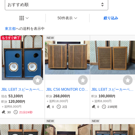
おすすめ順
50件表示
絞り込み
東京都
への送料を表示中
もうすぐ終了
NEW
JBL LE8T スピーカーペ
JBL C56 MONITOR CON
JBL LE8T スピーカーペ
ア。 SANSUI
TROL スピーカーペア。
ア。動作品。
53,100
268,000
100,000
現在
円
即決
円
即決
円
動作品。
120,000
＋送料18,000円
＋送料8,000円
即決
円
＋送料8,000円
0
2日
0
23時間
30
21分24秒
NEW
NEW