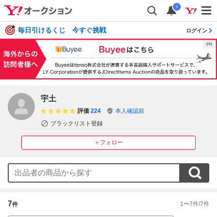
i
毎日引けるくじ 今すぐ挑戦
ログイン
宇土
評価
224
本人確認前
ブラックリスト登録
＋フォロー
7
1
〜
7
件/
7
件
件