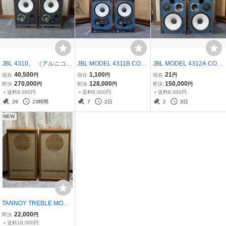
JBL 4310。 （アルニコ）
JBL MODEL 4311B CON
JBL MODEL 4312A CON
CONTROL MONITOR ス
TROL MONITOR スピー
TROL MONITOR スピー
40,500
1,100
21
現在
円
現在
円
現在
円
ピーカーペア。(動作良好)
カー ペア
カー ペア 状態良好
270,000
128,000
150,000
即決
円
即決
円
即決
円
＋送料8,000円
＋送料8,000円
＋送料8,000円
29
23時間
7
2日
2
3日
NEW
TANNOY TREBLE MONIT
OR HPD 385/8 箱のみ
22,000
即決
円
＋送料18,000円