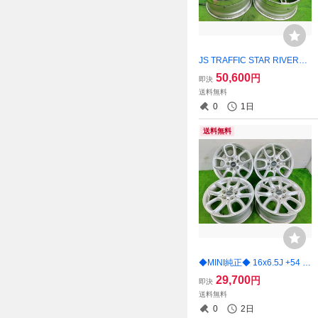
JS TRAFFIC STAR RIVERSI
DE ◆19x8.5J 19x9.5J +4
50,600
円
即決
1 5穴 PCD114.3 中古 アル
送料無料
ミホイール 4本【宮城発 送料
0
1日
無料】MYG-B16295
送料無料
◆MINI純正◆ 16x6.5J +54 5
穴 112 中古 アルミホイール
29,700
円
即決
4本【宮城発 送料無料】MYG
送料無料
-C17394
0
2日