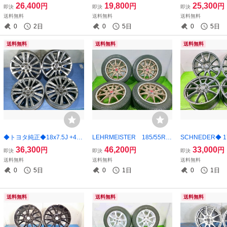
3 中古 アルミホイール 4本価
+45 4穴 PCD100 中古 アル
5穴 100 中古
26,400
19,800
25,300
円
円
円
即決
即決
即決
格【福島発 送料無料】FUK-
ミホイール 4本 【宮城発 送
4本【福島発 送料
送料無料
送料無料
送料無料
E15425★17インチ
料無料】MYG-C17487
G19351★平面座
0
2日
0
5日
0
5日
送料無料
送料無料
送料無料
◆トヨタ純正◆18x7.5J +45
LEHRMEISTER 185/55R1
SCHNEDER◆ 17
5穴 114.3 中古 アルミホイー
5 82V 15x6J +42 4穴 100
穴 114.3 中古
36,300
46,200
33,000
円
円
円
即決
即決
即決
ル 4本価格【福島発 送料無
★中古ホイールセット 4本
ル 4本 【宮城発
送料無料
送料無料
送料無料
料】FUK-G19352★平面座
ノーマル【宮城発 送料無
YG-C17210
0
5日
0
1日
0
1日
料】MYG-C17194
送料無料
送料無料
送料無料