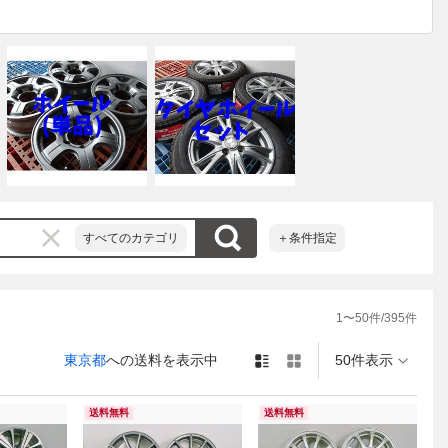
に限ります。

頂く場合がございま
すべてのカテゴリ
＋条件指定
1
〜
50
件/
395
件
東京都
への送料を表示中
50件表示
送料無料
送料無料