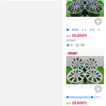
◆ MZW ｂｙ O.Z ※17
mmナット外車◆ 18x8J +35
50,600
円
即決
5穴 112 中古 アルミホイ
送料無料
ール 4本【宮城発 送料無料】
0
2日
MYG-B16015
送料無料
◆Volkswagen純正◆17x7J +
49 5穴112PCD 中古アルミ
28,600
円
即決
ホイール 4本 【宮城発 送料