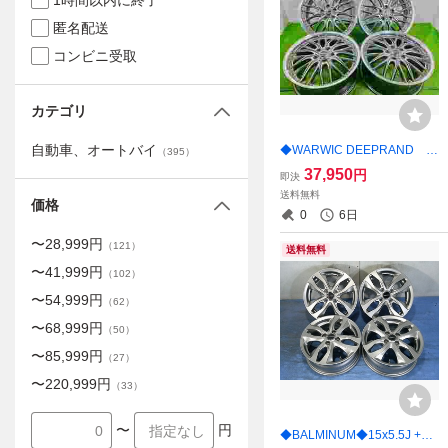
1時間以内に終了
匿名配送
コンビニ受取
カテゴリ
自動車、オートバイ
◆WARWIC DEEPRAND ◆
（
395
）
18x7J +55 5穴 114.3 中古
37,950
円
即決
アルミホイール 4本【宮城発
送料無料
送料無料】MYG-C17125
価格
0
6日
〜
28,999
円
（
121
）
送料無料
〜
41,999
円
（
102
）
〜
54,999
円
（
62
）
〜
68,999
円
（
50
）
〜
85,999
円
（
27
）
〜
220,999
円
（
33
）
〜
円
◆BALMINUM◆15x5.5J +42