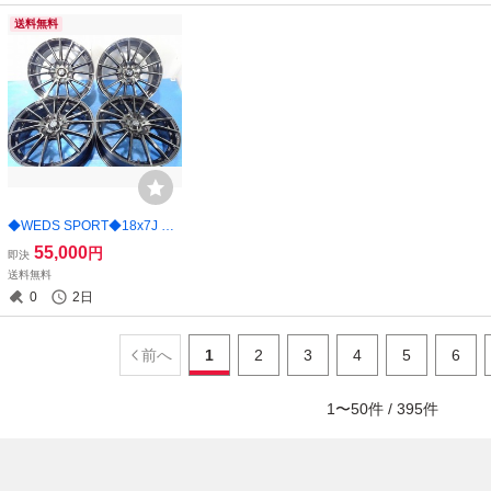
送料無料
◆WEDS SPORT◆18x7J +5
3 5穴 114.3 中古 アルミホイ
55,000
円
即決
ール 4本価格【福島発 送料無
送料無料
料】FUK-D12251★18インチ
0
2日
前へ
1
2
3
4
5
6
1
〜
50
件 /
395
件