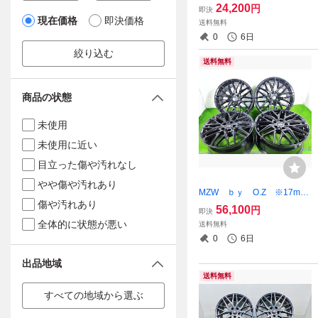
4穴 100 中古 アルミホイール
24,200
円
即決
4本【福島発 送料無料】FUK-
現在価格
即決価格
送料無料
G18912★15インチ テーパー
0
6日
座
絞り込む
送料無料
商品の状態
未使用
未使用に近い
目立った傷や汚れなし
やや傷や汚れあり
MZW ｂｙ O.Z ※17mm
傷や汚れあり
ナット外車◆ 18x8J +28 5
56,100
円
即決
穴 112 中古 アルミホイール
全体的に状態が悪い
送料無料
4本【宮城発 送料無料】MYG
0
6日
-B16013
出品地域
送料無料
すべての地域から選ぶ