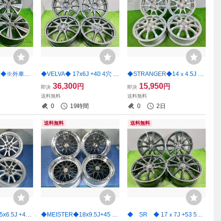
純正◆※外車ナ
◆VELVA◆ 17x6J +40 4穴 1
◆STRANGER◆14ｘ4.5J +4
0 5穴 108 中
00中古 アルミホイール 4本
4 4穴 PCD100 中古 アルミホ
36,300
15,950
円
円
即決
即決
 4本 【宮
【宮城発 送料無料】MYG-C1
イール 4本 【宮城発 送料無
送料無料
送料無料
G-C1732
7504
料】MYG-C17323
0
19時間
0
2日
送料無料
送料無料
6.5J +40
◆MEISTER◆18x9.5J+45 5
◆ SR ◆ 17ｘ7J +53 5穴