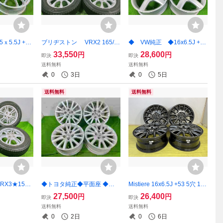
ｘ5.5J +52
ブリヂストン VRX2 165/6
◆ VW純正 ◆16x6.5J +42
 アルミホイー
5R14 79Q 2022年 14x4.5J +
5穴 112 中古 アルミホイール
33,550
28,600
円
円
即決
即決
料】MYG-C1
45 4穴-100 セット スタッド
4本【宮城発 送料無料】MYG
送料無料
送料無料
レス 4本【宮城発 送料無料】
-B13969
0
3日
0
5日
MYG-C17451
送料無料
送料無料
X3★155/
◆トヨタ純正◆平面座 ◆ 1
Mistiere 16x6.5J +53 5穴 11
4.5J +44 4
6x7J +40 5穴 114.3 中古 ア
4.3 中古ホイール 4本 【青森
27,500
26,400
円
円
即決
即決
ホイールセット
ルミホイール 4本【宮城発 送
発 送料無料】AOM-B0765★
送料無料
送料無料
ス 【送料無
料無料】MYG-C17096★
16インチ
0
2日
0
6日
62★冬