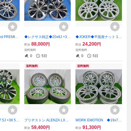
d PREMIN
◆レクサス純正◆20x8J +30
◆JOKER◆平面座ナット 15
 4穴 100 中
5穴 114.3 中古 アルミホイー
ｘ6J +43 5穴 100 中古 アル
88,000
24,200
円
円
即決
即決
ル 4本【福島
ル 20インチ 4本【福島発 送
ミホイール 4本【宮城発 送料
送料無料
送料無料
-F16562★
料無料】FUK-F18197★平面
無料】MYG-C17521
0
5日
0
5日
座
送料無料
送料無料
.5J +38 5穴
ブリヂストン ALENZA LX10
WORK EMOTION ◆19x7.5
ルミホイール 4
0 225/55R18 2021年製 18x
J +35 5穴 PCD100 中古 アル
59,400
91,300
円
円
即決
即決
無料】MYG-
7J +38 5穴 PCD114.3 中古
ミホイール 4本【宮城発 送料