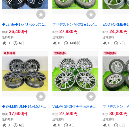
◆Laffite◆17x7J +55 5穴 11
ブリヂストン VRX2★155/65
ECO FORME◆15
4.3 中古 アルミホイール 4本
R14 75Q 14x4.5J +45 4穴 10
4穴 100◆中古
26,400
27,830
24,200
円
円
円
即決
即決
即決
価格【福島発 送料無料】FU
0タイヤホイールセット 4本
ル 4本 【送料無
送料無料
送料無料
送料無料
K-G18915★17インチ テーパ
中古スタッドレス 【送料無
7140
0
6日
0
14時間
0
2日
ー座
料】MYG-C17349★冬
送料無料
送料無料
送料無料
◆BALMINUM◆14x4.5J +45
VELVA SPORT★平面座★15
ブリヂストン VR
4穴 100 中古 アルミホイール
x6.5J +40 5穴 100 中古 アル
65R14 75Q 14x
17,600
27,500
30,030
円
円
円
即決
即決
即決
4本【青森発 送料無料】AOM
ミホイール 4本【宮城発送料
穴 100タイヤ
送料無料
送料無料
送料無料
-B0764★14インチ テーパ
無料】MYG-C17142
4本 スタッドレ
0
6日
0
4日
0
6日
ーナット専用
料】MYG-C172