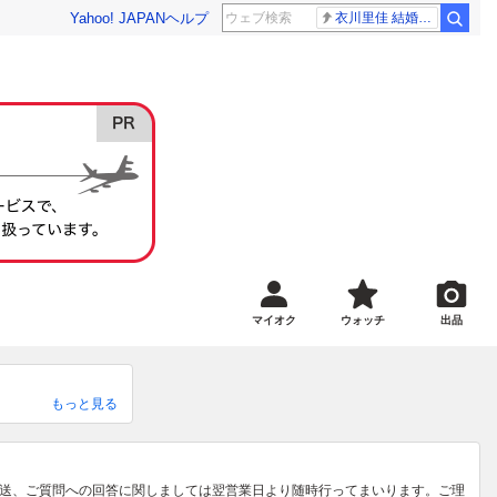
Yahoo! JAPAN
ヘルプ
衣川里佳 結婚発表
マイオク
ウォッチ
出品
もっと見る
お問い合わせ下さ
のもございますので
。発送、ご質問への回答に関しましては翌営業日より随時行ってまいります。ご理