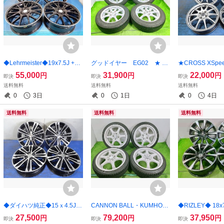
◆Lehrmeister◆19x7.5J +48
グッドイヤー EG02 ★ 16
★CROSS XSpee
5穴 114.3 中古 アルミホイー
5/65R14 14x5J +37 4穴 100
UM★16x5J +45
55,000
31,900
22,000
円
円
円
即決
即決
即決
ル 4本価格【福島発 送料無
中古アルミセット 4本 ノーマ
古 アルミホイー
送料無料
送料無料
送料無料
料】FUK-G18682★19インチ
ル【宮城発 送料無料】MYG-
発 送料無料】FUK
0
3日
0
1日
0
4日
C16966
16インチ
送料無料
送料無料
送料無料
◆ダイハツ純正◆15ｘ4.5J +
CANNON BALL・KUMHO★
◆RIZLEY◆ 18x7
45 4穴 100★中古 アルミホ
165/45R16 74V 16x6J +45
114.3 中古 ア
27,500
79,200
37,950
円
円
円
即決
即決
即決
イール 4本【福島発 送料無
4穴 100 中古タイヤホイー
本【宮城発 送料