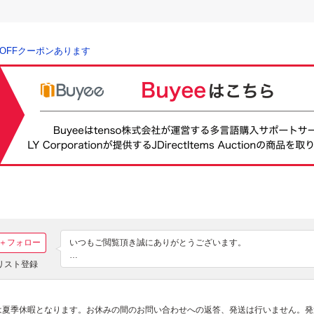
％OFFクーポンあります
＋フォロー
いつもご閲覧頂き誠にありがとうございます。

リスト登録
◆ご注意◆

・質問欄からの値下げ交渉はお答え出来ませんので　直接店舗へ
い。

・中古品に関しましては写真に載せない小キズや使用感があるも
(日)は夏季休暇となります。お休みの間のお問い合わせへの返答、発送は行いません