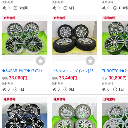
送料無料
送料無料
送料無料
料】FUK-G18622★15インチ
ルセット 4本 ノーマル 【宮
C17064★
0
3時間
0
6日
0
18時
城発 送料無料】MYG-C1747
7
送料無料
送料無料
送料無料
◆SUBARU純正◆17x7J +48
ブリヂストン [ダイハツ] 155/
EUROTECH
5穴 100 中古 アルミホイール
65R14 14x4.5J +45 4穴 100
17x7J +50 5穴
33,000
33,440
30,800
円
円
円
即決
即決
即決
4本【宮城発 送料無料】MYG
★中古 タイヤホイールセッ
ミ ホイール 4本
送料無料
送料無料
送料無料
-C17065
ト 4本 スタッドレス 【青森
料無料】MYG-C1
0
4日
0
6日
0
1日
発 送料無料】AOM-B0965★
冬
送料無料
送料無料
送料無料