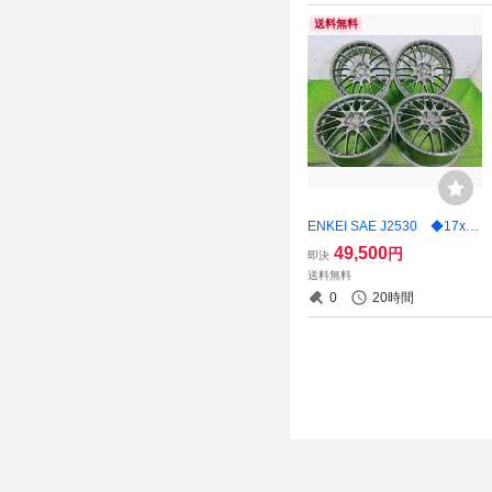
送料無料
ENKEI SAE J2530 ◆17x7J
+45 5穴 100 中古アルミ ホイ
49,500
円
即決
ール 4本 【宮城発 送料無
送料無料
料】MYG-B16245
0
20時間