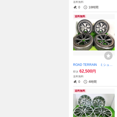
送料無料
無料】MYG-C17354
0
18時間
送料無料
ROAD TERRAIN ミシュラ
ン 265/50R20 20x9.5J +20
62,500
円
即決
6穴 139.7★中古 ホイールセ
送料無料
ット 4本 ノーマル【宮城発
0
4時間
送料無料】MYG-B15389
送料無料