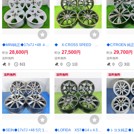
◆MINI純正◆17x7J +48 ４
◆ X-CROSS SPEED ◆ 1
◆CITROEN 
穴-100 中古アルミ ホイール
6x6J +38 4穴 100 中古 アル
ット※ 17x7J +5
28,600
27,500
29,700
円
円
円
即決
即決
即決
4本 【宮城発 送料無料】MY
ミホイール 4本【宮城発 送料
古アルミ ホイール
送料無料
送料無料
送料無料
G-C17321
無料】MYG-B15855★
城発 送料無料】MY
0
6日
0
1日
0
3日
5
送料無料
送料無料
送料無料
◆SEIN◆17x7J +48 5穴 114.
◆LOFIDA XS7◆14ｘ4.5J
◆トヨタ純正◆15x