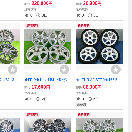
アルミホイール
穴 114.3 中古アルミホイール
114.3 中古 アルミホイール 4
220,000
30,800
円
円
即決
即決
無料】FUK-
4本【福島発 送料無料】FUK-
本 【宮城発 送料無料】MYG-
送料無料
送料無料
 15インチ
G19355★18インチ
C17522
0
3日
0
5日
送料無料
送料無料
ｘ7J +38 5
◆FEID◆14ｘ4.5J +45 4穴 P
★LEHRMEISTER★165/50R
 アルミホイー
CD100 中古 アルミホイール
16 16x5J +45 4穴 100 未使
17,600
88,000
円
円
即決
即決
 送料無料】M
4本 【宮城発 送料無料】MY
用タイヤホイールセット 4本
送料無料
送料無料
G-C17322
ノーマル【福島発 送料無
0
2日
0
6日
料】FUK-G18931★16インチ
未使用
送料無料
送料無料