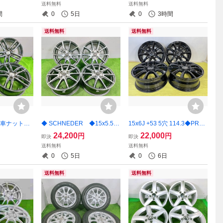
送料無料
送料無料
ノーマル 4本【宮城発 送料無
無料】MYG-B15991
間
0
5日
0
3時間
料】MYG-C17015
送料無料
送料無料
◆外車ナット
◆ SCHNEDER ◆15x5.5J
15x6J +53 5穴 114.3◆PRE
 108 中古アル
+50 4穴 100 中古 アルミホイ
O◆中古 アルミホイール 4本
24,200
22,000
円
円
即決
即決
 【宮城発 送
ール 4本【宮城発 送料無料】
【青森発 送料無料】AOM-B0
送料無料
送料無料
7411
MYG-C17517
767★15インチ
0
5日
0
6日
送料無料
送料無料