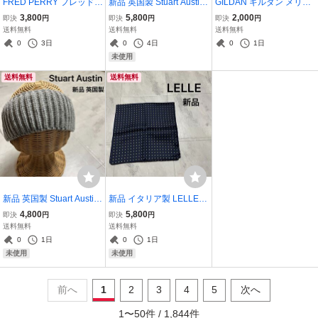
FRED PERRY フレッドぺ
新品 英国製 Stuart Austin
GILDAN ギルダン メリー
リー ポロシャツ 半袖 日本
スチュアートオースティ
ランド大学 カレッジロゴ
3,800
5,800
2,000
即決
円
即決
円
即決
円
製 刺繍ロゴ ヒットユニオ
ン クラッシュハット ニッ
Tシャツ T-shirt TEE 半袖
送料無料
送料無料
送料無料
ン社製 80s 90s ヴィンテ
ト帽 帽子 キャップ サマー
アーチロゴ プリント アメ
0
3日
0
4日
0
1日
ージ ストリート アメカジ
ハット イギリス製 玉mc3
カジ USA企画 グレー M
未使用
玉ya1551
840
玉mc3877
送料無料
送料無料
新品 英国製 Stuart Austin
新品 イタリア製 LELLE
スチュアートオースティ
レレ バンダナ ドット柄 ス
4,800
5,800
即決
円
即決
円
ン ターバン ヘアバンド リ
カーフ ハンカチ シルク10
送料無料
送料無料
ブ編み 帽子 ニット ウール
0％ ユーロ made in italy
0
1日
0
1日
イギリス製 玉ya1041
ヨーロッパ 高級 ブラック
未使用
未使用
玉ya1476
前へ
1
2
3
4
5
次へ
1
〜
50
件 /
1,844
件