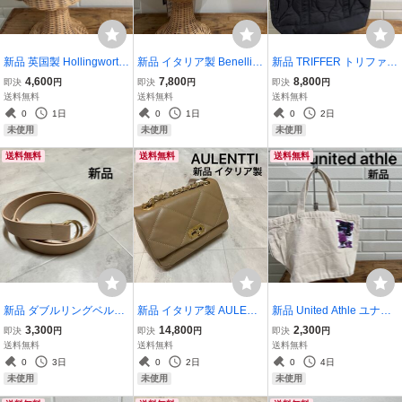
新品 英国製 Hollingworth
新品 イタリア製 Benelli
新品 TRIFFER トリファー
country outfitters ホリング
ベネリ 中折れハット 麦わ
キルティング トートバッ
4,600
7,800
8,800
即決
円
即決
円
即決
円
ワース キャスケット 帽子
ら帽子 HAT レザーリボン
グ ナイロン ステッチバッ
送料無料
送料無料
送料無料
キャップ ベイカーボーイ
ブラウン made in Italy ユ
グ A4サイズ収納 韓国ブラ
0
1日
0
1日
0
2日
ハット HAT イギリス製 玉
ニセックス ナチュラル 玉
ンド ミリタリー 玉ya168
未使用
未使用
未使用
mc4048
ya1500
8
送料無料
送料無料
送料無料
新品 ダブルリングベルト
新品 イタリア製 AULENT
新品 United Athle ユナイ
ゴールドバックル フェイ
TI オウレンティ レザー シ
テッドアスレ goods 365 r
3,300
14,800
2,300
即決
円
即決
円
即決
円
クレザー 合成皮革 セレク
ョルダーバッグ キルティ
oomy ミニトートバッグ
送料無料
送料無料
送料無料
トブランド カジュアル S
ングレザー ゴールドチェ
手提げ 定価2970 プリン
0
3日
0
2日
0
4日
HIPS シップス 玉ya1322
ーン ポシェット 肩掛け 玉
ト アート キャンバス生地
未使用
未使用
未使用
ya1596
薄手 玉ya1728