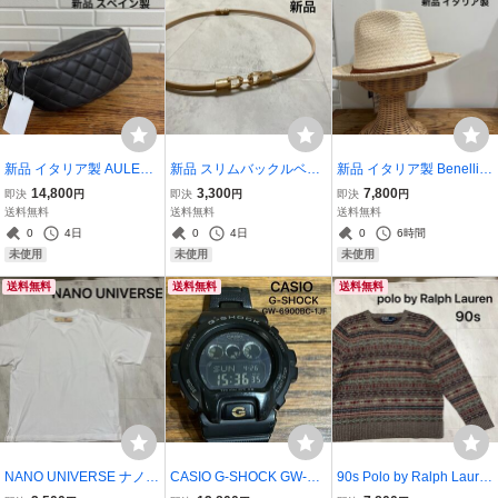
新品 イタリア製 AULENT
新品 スリムバックルベル
新品 イタリア製 Benelli
TI オウレンティ ボディー
ト 引っ掛けタイプ ゴール
ベネリ 中折れハット 麦わ
14,800
3,300
7,800
即決
円
即決
円
即決
円
バッグ レザーショルダー
ドバックル 細ベルト スラ
ら帽子 HAT レザーリボン
送料無料
送料無料
送料無料
バッグ ウエストバッグ キ
イドベルト 合成皮革 フェ
ブラウン made in Italy ユ
0
4日
0
4日
0
6時間
ルティング ゴールド ブラ
イクレザー 玉ya1318
ニセックス ナチュラル 玉
未使用
未使用
未使用
ウン 玉ya1699
ya1532
送料無料
送料無料
送料無料
NANO UNIVERSE ナノユ
CASIO G-SHOCK GW-69
90s Polo by Ralph Laure
ニバース LB.04 Tシャツ
00BC-1JF 腕時計 電波ソ
n ポロ ラルフローレン セ