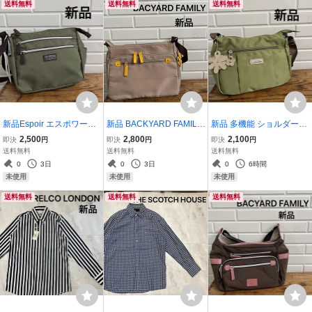
送料無料
送料無料
送料無料
新品Espoir エスポワール
新品 BACKYARD FAMILY
新品 多機能 ショルダーバ
多機能 ショルダーバッグ
バックヤードファミリー
ッグ 斜めかけ 肩掛け 軽量
2,500
2,800
2,100
即決
円
即決
円
即決
円
斜めかけ 肩掛け 軽量 カジ
ショルダーバッグ 斜めか
カジュアル ポケット おし
送料無料
送料無料
送料無料
ュアル ポケット おしゃれ
け 肩掛け 軽量 カジュアル
ゃれ サブバッグ ナイロン
0
3日
0
3日
0
6時間
サブバッグ 玉ya1743
ポケット おしゃれ サブバ
バッグ 百貨店 玉ya1744
未使用
未使用
未使用
ッグ 玉ya1740
送料無料
送料無料
送料無料