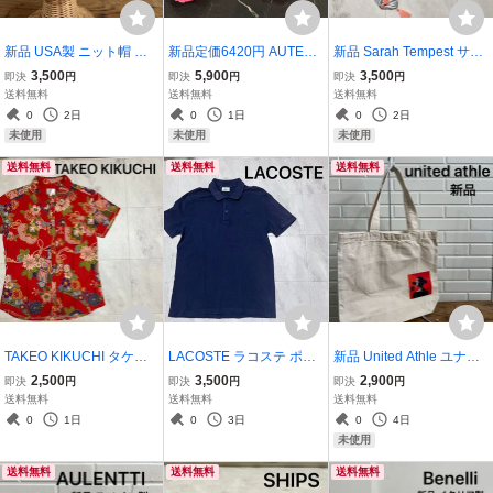
新品 USA製 ニット帽 帽
新品定価6420円 AUTENT
新品 Sarah Tempest サラ
子 キャップ made in USA
I by PENTA オーテンティ
テンペスト ストール ソフ
3,500
5,900
3,500
即決
円
即決
円
即決
円
アメリカ製 米国 インボー
バイペンタ ナノ・ユニバ
トストール サマースタイ
送料無料
送料無料
送料無料
ト ワッチ ビーニー アクリ
ース 別注ストラップサン
ル ボタニカル英国ブラン
0
2日
0
1日
0
2日
ル アメカジ ワインレッド
ダル スペイン製 牛革スエ
ド 大判 羽織り 腰巻レーヨ
未使用
未使用
未使用
玉ya1076
ード 玉mc3123
ン 玉ya1646
送料無料
送料無料
送料無料
TAKEO KIKUCHI タケオ
LACOSTE ラコステ ポロ
新品 United Athle ユナイ
キクチ TK 和柄 半袖 シャ
シャツ 半袖 日本製 ストリ
テッドアスレ goods 365 r
2,500
3,500
2,900
即決
円
即決
円
即決
円
ツ 総柄 花柄 レトロ レデ
ート アメカジ カジュアル
oomy トートバッグ 手提
送料無料
送料無料
送料無料
ィース レッド 2 (M) 玉mc
ネイビー サイズ4 L相当
げ 定価3740 プリント ア
0
1日
0
3日
0
4日
3925
玉ya1549
ート 花 キャンバス生地 薄
未使用
手 玉ya1734
送料無料
送料無料
送料無料