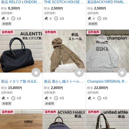
新品 RELCO LONDON レ
THE SCOTCH HOUSE ザ
新品BACKYARD FAMILY
ルコ ロンドン ボタンダウ
スコッチハウス ボタンダ
バックヤードファミリー
9,300
2,500
2,500
即決
円
即決
円
即決
円
ンシャツ B.D ストライプ
ウンシャツ BD コットン
ショルダーバッグ 斜めか
送料無料
送料無料
送料無料
長袖 ヨーロッパ企画 イギ
シャツ 長袖 アメカジ カジ
け 肩掛け 軽量 カジュアル
0
1日
0
1日
0
3日
リスブランド サイズL 玉
ュアル チェック柄 刺繍ロ
ポケット おしゃれ サブバ
未使用
未使用
mc3403
ゴ 玉ya1291
ッグ 玉ya1741
送料無料
送料無料
送料無料
新品 イタリア製 AULENTI
新品 透かし織ストール シ
Champion ORIGINAL RE
I オウレンティ ナイロン
ョール マフラー 羽織り ポ
VERSE WEAVE USMA ア
15,800
2,800
22,800
即決
円
即決
円
即決
円
ボストンバッグ ミニショ
リエステル カジュアル ナ
メリカ軍 ミリタリー 軍士
送料無料
送料無料
送料無料
ルダーバッグ ハンドルバ
ノユニバース フリークス
官学校 SWEAT HOODIE
0
1日
0
2日
0
1日
ッグ 2way 定価24200 玉y
ストアOEM商品 玉ya163
スウェット パーカー 00s
未使用
未使用
a1662
5
玉mc4192
送料無料
送料無料
送料無料