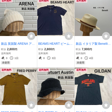
送料無料
送料無料
送料無料
新品 英国製 ARENA アリ
BEAMS HEART ビームス
新品 イタリア製 Benelli
ーナ ニット帽 帽子 キャッ
ハート ポロシャツ 半袖 刺
ベネリ 中折れハット スト
2,800
2,800
7,900
即決
円
即決
円
即決
円
プ UK イギリス製 ワッチ
繍ロゴ セレクトブランド
ローハット 麦わら帽子 レ
送料無料
送料無料
送料無料
ウール ナチュラル サイズ
ストリート アメカジ カジ
ザー ブラウン ナチュラル
0
1日
0
3日
0
4日
F 玉mc4089
ュアル サイズL 玉ya1553
サイズ59 L 玉mc3828
未使用
未使用
送料無料
送料無料
送料無料