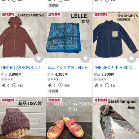
ン製 90s 00年代 y2k 玉ya
ク サイズXL 玉ya1283
ンド アメカジ ストリート
未使用
1102
玉ya1301
送料無料
送料無料
送料無料
UNITED ARROWS ユナイ
新品 イタリア製 LELLE
THE SHOP TK MIXPICE
テッドアローズ sweat ho
レレ バンダナ ボタニカル
タケオキクチ ボタンダウ
3,800
4,300
3,800
即決
円
即決
円
即決
円
odie スウェット パーカー
花柄 スカーフ ハンカチ シ
ンシャツ デニムシャツ 長
送料無料
送料無料
送料無料
ジップパーカー アメカジ
ルク100％ ユーロ made i
袖シャツ コットンシャツ
0
4日
0
4日
0
3日
セレクトブランド ダブル
n italy ヨーロッパ 高級 玉
背面ストライプ カジュア
未使用
ジップ 玉mc4241
ya1469
ル 玉ya1278
送料無料
送料無料
送料無料