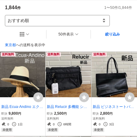
出品時の説明には、落札後のトラブルを防ぐための注意事項を記載させてい
1,844
1
〜
50
件/
1,844
件
件
ただいておりますのでご確認をお願い致します。

その他ご不明な点などございましたら質問欄からご質問ください。
おすすめ順
50件表示
絞り込み
東京都
への送料を表示中
送料無料
送料無料
送料無料
新品 Ecua-Andino エクア
新品 Relucir 多機能 ショ
新品 ビジネストートバッ
アンディーノ パナマハッ
ルダーバッグ 斜めかけ 肩
グ 斜めかけ 肩掛け 軽量
9,800
2,500
2,800
即決
円
即決
円
即決
円
ト 中折れハット 麦わら帽
掛け 軽量 カジュアル ポケ
カジュアル 大容量 合皮 ジ
送料無料
送料無料
送料無料
子 エクアドル製 ハンドメ
ット おしゃれ サブバッグ
ップ ブラック 玉ya1746
0
1日
0
6時間
0
3日
イド パナマ草 オフホワイ
ナイロンバッグ 百貨店 玉
未使用
未使用
未使用
ト 玉mc3121
ya1745