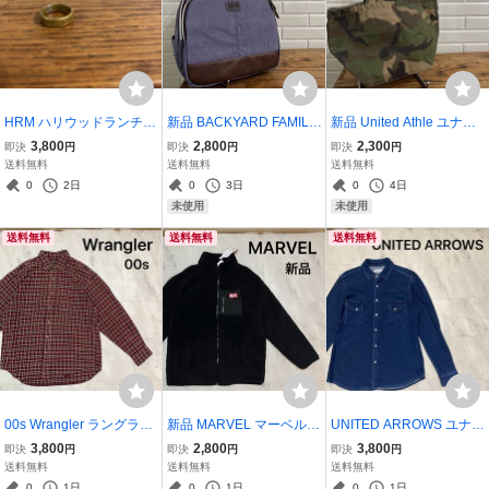
HRM ハリウッドランチマ
新品 BACKYARD FAMILY
新品 United Athle ユナイ
ーケット ARIGATO リン
バックヤードファミリー
テッドアスレ 無地 ミニト
3,800
2,800
2,300
即決
円
即決
円
即決
円
グ 指輪 アクセサリー 真鍮
多機能バッグ 軽量 ナイロ
ートバッグ 手提げ キャン
送料無料
送料無料
送料無料
小物 レディース 玉ya150
ンリュック ポケットリュ
バス生地 薄手 アメカジ カ
0
2日
0
3日
0
4日
7
ック カジュアル 小泉アパ
ジュアル ストリート 玉ya
未使用
未使用
レル 玉ya1739
1726
送料無料
送料無料
送料無料
00s Wrangler ラングラー
新品 MARVEL マーベル
UNITED ARROWS ユナイ
ネルシャツ コットンシャ
フリースジャケット ジッ
テッドアローズ デニムシ
3,800
2,800
3,800
即決
円
即決
円
即決
円
ツ 長袖シャツ チェック柄
プジャンパー アメリカン
ャツ 長袖 両ポケット スナ
送料無料
送料無料
送料無料
アメカジ ヴイエフジャパ
コミック 刺繍ロゴ ブラッ
ップボタン セレクトブラ
0
1日
0
1日
0
1日