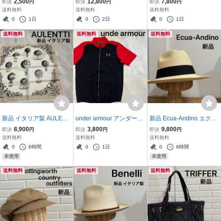
2,500
12,800
7,800
即決
円
即決
円
即決
円
半袖 カットソー クルーネ
ーラー マルチバンド6 絶
ーター ウール ニット 90
送料無料
送料無料
送料無料
ック ホワイト L 玉mc395
版 デジタル 稼働品 玉ya1
年代 ヴィンテージ アメカ
0
1日
0
2日
0
1日
3
513
ジ フェアアイル USA企画
送料無料
送料無料
送料無料
玉ya1184
新品 イタリア製 AULENT
under armour アンダーア
新品 Ecua-Andino エクア
TI オウレンティ スカーフ
ーマー ナイロンジャケッ
アンディーノ パナマハッ
8,900
3,800
9,800
即決
円
即決
円
即決
円
バンダナ 巻物 アクセント
ト 半袖 ジップアップ プリ
ト 中折れハット 麦わら帽
送料無料
送料無料
送料無料
ヴィンテージテイスト 小
ントロゴ スポーツ トレー
子 ストローハット ブラッ
0
6時間
0
1日
0
6時間
物 気球 ベージュ 玉ya167
ニング ブラック レッド 玉
クリボン panama hats 玉
未使用
未使用
9
mc3780
ya1531
送料無料
送料無料
送料無料