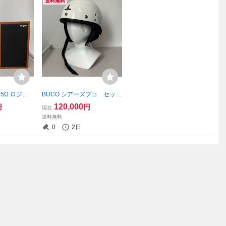
送料無料
A 15Ω ロジャ
BUCO シアーズブコ セッ
ト ハーフヘルメット 鑑賞
120,000
円
円
現在
用 ヴィンテージ
送料無料
0
2日