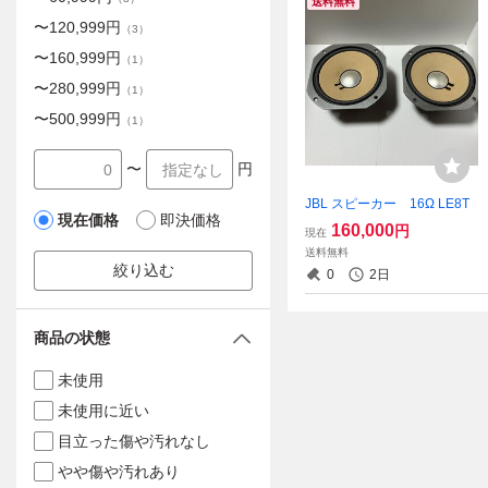
送料無料
〜
120,999
円
（
3
）
〜
160,999
円
（
1
）
〜
280,999
円
（
1
）
〜
500,999
円
（
1
）
〜
円
JBL スピーカー 16Ω LE8T
現在価格
即決価格
160,000
円
現在
送料無料
絞り込む
0
2日
商品の状態
未使用
未使用に近い
目立った傷や汚れなし
やや傷や汚れあり