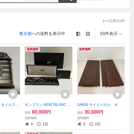
い致しま
1
〜
11
件/
11
件
東京都
への送料を表示中
50件表示
送料無料
送料無料
ri オイルライ
モンブラン MONTBLANC ボ
SA600 サイドパネル オリ
ジ オリジ
ルドー ドキュメントマーカ
ジナル JBL
60,000
30,000
円
円
現在
現在
ー レア
送料無料
送料無料
0
2日
0
2日