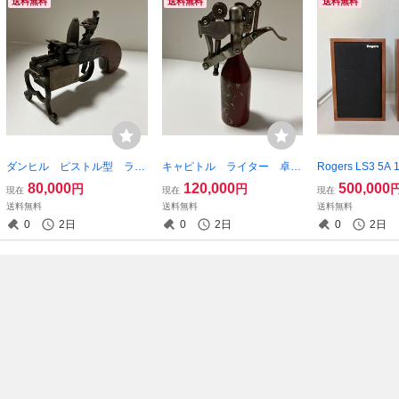
送料無料
送料無料
送料無料
ダンヒル ピストル型 ライ
キャピトル ライター 卓
Rogers LS3 5
ター 卓上 アンティー
上 アンティーク CAPITO
ース
80,000
120,000
500,000
円
円
現在
現在
現在
ク 英国製 着火確認済み
L 着火確認済み
送料無料
送料無料
送料無料
dunhill
0
2日
0
2日
0
2日