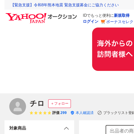
【緊急支援】令和8年熊本地震 緊急支援募金にご協力ください
IDでもっと便利に
新規取得
ログイン
ボーナスセレク
チロ
＋フォロー
評価
299
本人確認済
ブラックリスト登
対象商品