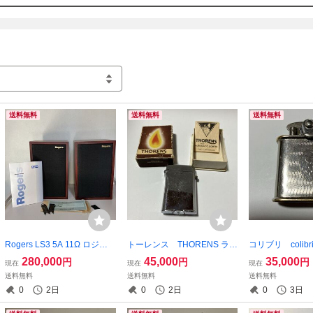
方またアレルギーがある方はご購入をご遠慮いただきますようよろしくお願
す
送料無料
送料無料
送料無料
Rogers LS3 5A 11Ω ロジャ
トーレンス THORENS ライ
コリブリ colib
ース ローズウッド 箱付
ター 箱付き オイルライタ
ター ヴィンテー
280,000
45,000
35,000
円
円
円
現在
現在
現在
き 50周年記念
ー 着火確認済み
ナル レア
送料無料
送料無料
送料無料
0
2日
0
2日
0
3日