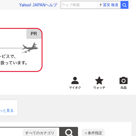
Yahoo! JAPAN
ヘルプ
冨安 報道
マイオク
ウォッチ
出品
っと見る
お嫌いな
すべてのカテゴリ
＋条件指定