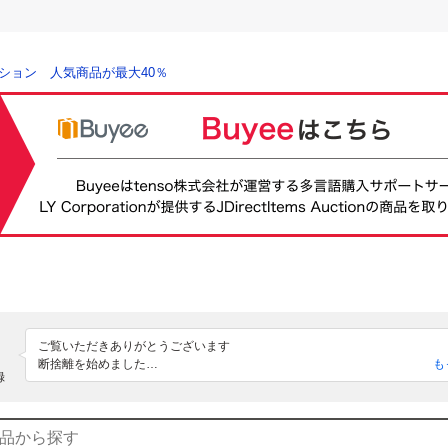
ション 人気商品が最大40％
ご覧いただきありがとうございます

断捨離を始めました

も
録
発送方法はクロネコ↔︎郵便局に変わることがあります

また落札されましたお品物の返品等受け付けておりません

24時間以内の連絡と48時間以内の振込みをお願いします

家に猫が3匹います。どうしても猫の毛がお品物についてしまいます。猫が