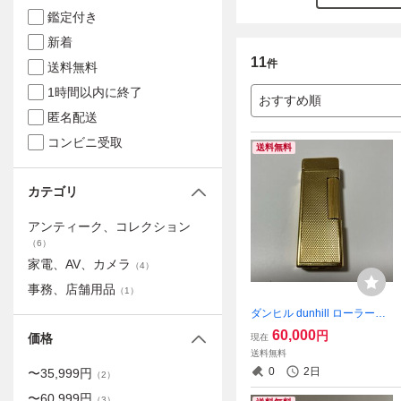
鑑定付き
新着
11
件
送料無料
1時間以内に終了
おすすめ順
匿名配送
コンビニ受取
送料無料
カテゴリ
アンティーク、コレクション
（
6
）
家電、AV、カメラ
（
4
）
事務、店舗用品
（
1
）
ダンヒル dunhill ローラーラ
イトオートマチックオイルラ
60,000
円
価格
現在
イター ゴールド オートマ
送料無料
0
2日
〜
35,999
円
（
2
）
〜
60,999
円
（
3
）