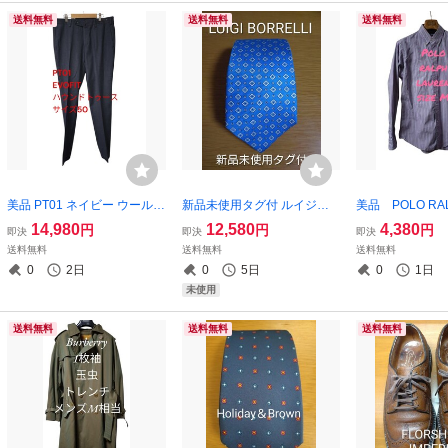
送料無料
送料無料
送料無料
美品 PT01 ネイビー ウールパ
新品未使用タグ付 ルイジボ
美品 POLO RAL
ンツ ハウンドトゥース サイ
レッリ ネクタイ スカイブル
N シャツ ボタン
14,980
12,580
4,380
円
円
円
即決
即決
即決
ズ50
ー 小紋柄
ライプ柄
送料無料
送料無料
送料無料
0
2日
0
5日
0
1日
未使用
送料無料
送料無料
送料無料