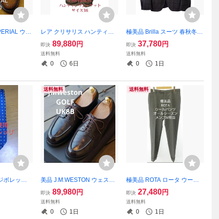
PERIAL ウィ
レア クリサリス ハンティン
極美品 Brilla スーツ 春秋冬物
.0cm相当 1
グジャケット ツイード チェ
グレー ウィンドゥペーン サ
89,880
37,780
円
円
即決
即決
ック柄 サイズ38
イズ48
送料無料
送料無料
0
6日
0
1日
送料無料
送料無料
ジボレッリ
美品 J.M.WESTON ウェスト
極美品 ROTA ロータ ウール
ー 小紋柄
ン GOLF ゴルフ 8B ブラウン
パンツ グレー サイズM相当
89,980
27,480
円
円
即決
即決
送料無料
送料無料
0
1日
0
1日