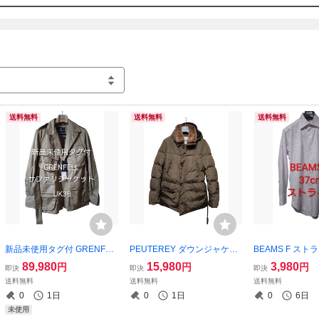
送料無料
送料無料
送料無料
新品未使用タグ付 GRENFEL
PEUTEREY ダウンジャケッ
BEAMS F ス
L サファリジャケット UK38
ト ハリケーン Mサイズ ブラ
37cm ラベンダ
89,980
15,980
3,980
円
円
円
即決
即決
即決
ウン
送料無料
送料無料
送料無料
0
1日
0
1日
0
6日
未使用