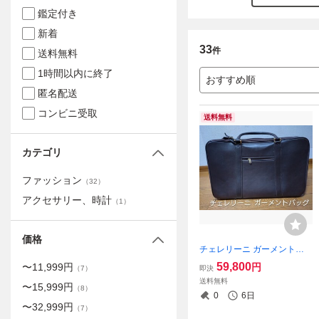
鑑定付き
新着
33
件
送料無料
1時間以内に終了
おすすめ順
匿名配送
コンビニ受取
送料無料
カテゴリ
ファッション
（
32
）
アクセサリー、時計
（
1
）
価格
チェレリーニ ガーメントケ
ース ダークブラウン
59,800
円
〜
11,999
円
即決
（
7
）
送料無料
〜
15,999
円
（
8
）
0
6日
〜
32,999
円
（
7
）