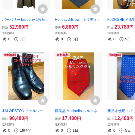
バーバリー burberry 1枚袖 ト
Holiday＆Brown ホリディア
FLORSHEIM IM
レンチコート 玉虫 メンズM
ンドブラウン ネクタイ ネイ
ングチップ 7D 25
52,980
6,880
23,780
円
円
円
即決
即決
即決
相当
ビー 小紋柄
981年1月製造
送料無料
送料無料
送料無料
0
1日
0
5日
0
5日
送料無料
送料無料
送料無料
J.M.WESTON チェルシーブ
極美品 Marinella シルクネク
新品未使用 ルイ
ーツ サイドゴアブーツ 黒 UK
タイ 赤 小紋柄
ネクタイ ネイビ
90,480
17,480
12,480
円
円
円
即決
即決
即決
7F
送料無料
送料無料
送料無料
0
19時間
0
1日
0
5日