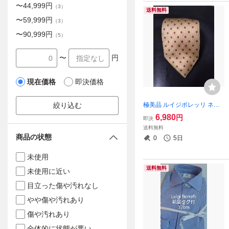
〜
44,999
円
（
3
）
送料無料
〜
59,999
円
（
3
）
〜
90,999
円
（
5
）
〜
円
現在価格
即決価格
極美品 ルイジボレッリ ネク
絞り込む
タイ シャンパンゴールド 小
6,980
円
即決
紋柄
送料無料
商品の状態
0
5日
未使用
送料無料
未使用に近い
目立った傷や汚れなし
やや傷や汚れあり
傷や汚れあり
全体的に状態が悪い