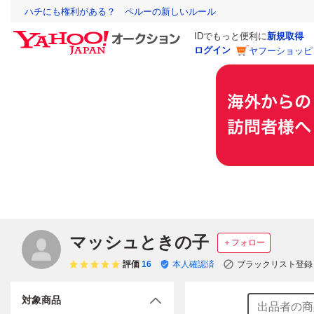
ハチにも権利がある？ ペルーの新しいルール
IDでもっと便利に
新規取得
ログイン
ヤフーショッピ
マッシュときの子
＋フォロー
評価
16
本人確認済
ブラックリスト登録
対象商品