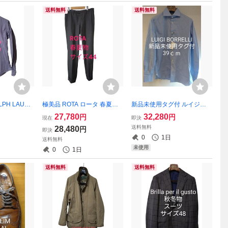
送料無料
送料無料
PH LAURE
極美品 ROTA ロータ 春夏物
新品未使用タグ付 ルイジボ
ダウン スト
ウールパンツ グレー サイズ
レッリ シャツ サックスブル
27,780
32,280
円
円
現在
即決
M相当
ー 39㎝
送料無料
28,480
円
即決
0
1日
送料無料
未使用
0
1日
送料無料
送料無料