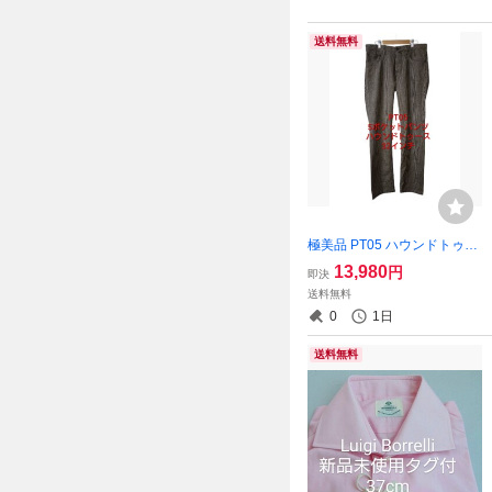
送料無料
極美品 PT05 ハウンドトゥー
ス 5ポケットパンツ 32イン
13,980
円
即決
チ ウール
送料無料
0
1日
送料無料