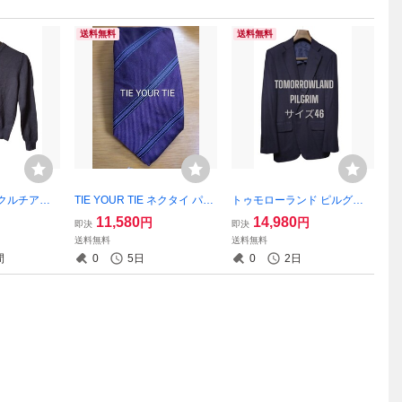
送料無料
送料無料
i クルチアー
TIE YOUR TIE ネクタイ パー
トゥモローランド ピルグリ
 ウール セータ
プル ストライプ シルク
ム ジャケット ネイビー サイ
11,580
14,980
円
円
即決
即決
ズ46
送料無料
送料無料
間
0
5日
0
2日