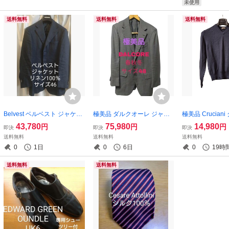
未使用
送料無料
送料無料
送料無料
Belvest ベルベスト ジャケッ
極美品 ダルクオーレ ジャケ
極美品 Crucian
ト リネン100％ ネイビー サ
ット グレー バーズアイ春秋
ニ 27×9ゲージ
43,780
75,980
14,980
円
円
円
即決
即決
即決
イズ46
冬 サイズ48
ー サイズ46
送料無料
送料無料
送料無料
0
1日
0
6日
0
19時
送料無料
送料無料