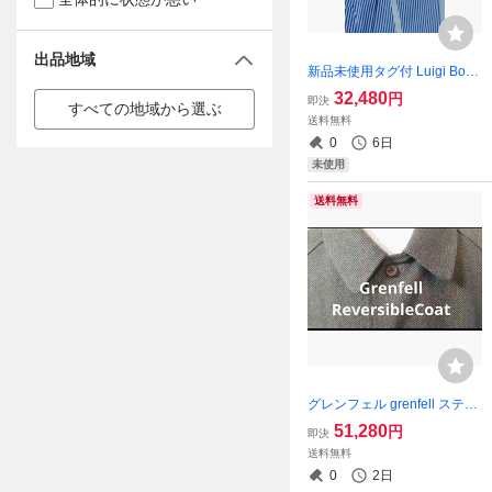
出品地域
新品未使用タグ付 Luigi Borr
elli 37cm ストライプ ブルー
32,480
円
即決
すべての地域から選ぶ
送料無料
0
6日
未使用
送料無料
グレンフェル grenfell ステン
カラー コート リバーシブル
51,280
円
即決
UK44
送料無料
0
2日