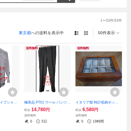
1
〜
33
件/
33
件
東京都
への送料を表示中
50件表示
送料無料
送料無料
トライプシャツ
極美品 PT01 ウール パンツ
イタリア製 時計収納ボック
ー
ダークグレー 春夏 サイズ44
ス 木製 8個収納
14,780
6,580
円
円
即決
即決
送料無料
送料無料
0
5日
0
19時間