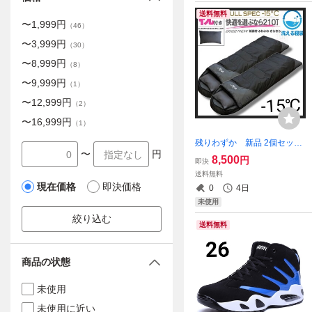
送料無料
〜
1,999
円
（
46
）
〜
3,999
円
（
30
）
〜
8,999
円
（
8
）
〜
9,999
円
（
1
）
〜
12,999
円
（
2
）
〜
16,999
円
（
1
）
残りわずか 新品 2個セット
〜
円
枕付き 収納袋付き 封筒型シ
8,500
円
即決
ュラフ 寝袋 210T 黒 -15度 洗
送料無料
える archi 1.9kg 即購入OK
現在価格
即決価格
0
4日
【※値下げ不可※】
未使用
絞り込む
送料無料
商品の状態
未使用
未使用に近い