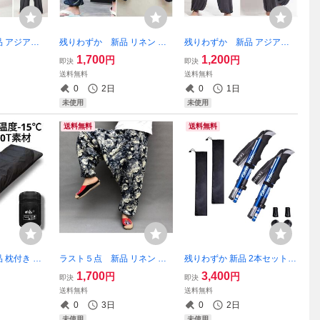
 アジアン
残りわずか 新品 リネン エ
残りわずか 新品 アジアン
グパンツ イ
スニック つぎはぎ チェック
エスニック サルエル ロング
1,700
1,200
円
円
即決
即決
地 裾ゴム タ
サルエルパンツ 裾ゴム イー
パンツ イージーパンツ 裾ゴ
送料無料
送料無料
 大人気 即
ジーパンツ 薄手 大人気 即
ム タイパンツ 男女兼用 薄
0
2日
0
1日
げ不可】
購入OK 【値下げ不可】
手 即購入OK 【値下げ不
未使用
未使用
可
送料無料
送料無料
 枕付き 収
ラスト５点 新品 リネン 麻
残りわずか 新品 2本セット 3
シュラフ 寝
花柄 アジアン エスニック柄
way 登山 ウォーキング 軽量
1,700
3,400
円
円
即決
即決
T 洗える 1個
サルエルパンツ 裾ゴム イー
トレッキングポール アルミ
送料無料
送料無料
即購入OK 【※
ジーパンツ 薄手 男女兼用
製 ストック 青 長さ調整可
0
3日
0
2日
即購入OK 【値下げ不可
即購入OK 【※値下げ不可
未使用
未使用