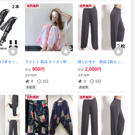
送料無料
送料無料
 2本セット
ラスト１ 新品 タイダイ柄 マ
残りわずか 新品 2枚セット
ォーキング 軽量
ーブル 絞り染め ワイドパン
アジアン エスニック 太極拳
900
2,000
円
円
即決
即決
ル アルミ
ツ ゆったり ウエストゴム ロ
ロングパンツグレー 裾ゴム
送料無料
送料無料
さ調整可 即
ングパンツ ピンク 薄手 即
ゆったり 薄手 無地 大人気
0
2日
0
5日
値下げ不可】
購入OK 値下げ不可 処分品
即購入OK 【値下げ不可
未使用
未使用
送料無料
送料無料