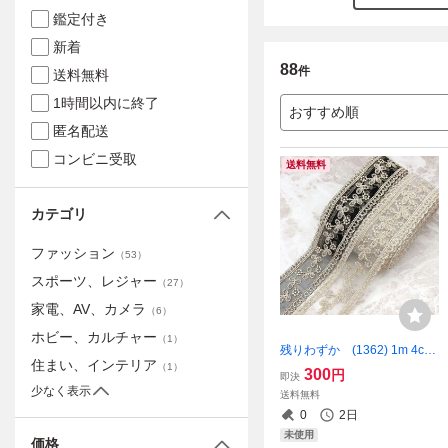
鑑定付き
新着
88
件
送料無料
1時間以内に終了
おすすめ順
匿名配送
コンビニ受取
送料無料
カテゴリ
ファッション
（
53
）
スポーツ、レジャー
（
27
）
家電、AV、カメラ
（
6
）
ホビー、カルチャー
（
1
）
残りわずか (1362) 1m 4cm
住まい、インテリア
幅 刺繍レース リボン 透かし
（
1
）
300
円
即決
手芸 装飾 花柄 パーツ ハンド
少なく表示
送料無料
メイド 布 即購入OK 【値
0
2日
下げ不可】
未使用
価格