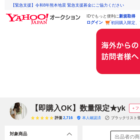
【緊急支援】令和8年熊本地震 緊急支援募金にご協力ください
IDでもっと便利に
新規取得
ログイン
初回購入限定、
【即購入OK】数量限定★yk
＋フ
評価
2,716
本人確認済
ブラックリスト
対象商品