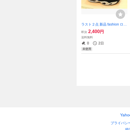
ラスト２点 新品 fashion ロゴ
配色 ツートンカラー ハイカ
2,400
円
即決
ットスニーカー 紐靴 エアク
送料無料
ッション 青 27cm 即購入O
0
2日
K 【値下げ不可 在庫限り
未使用
Yah
プライバシ
特