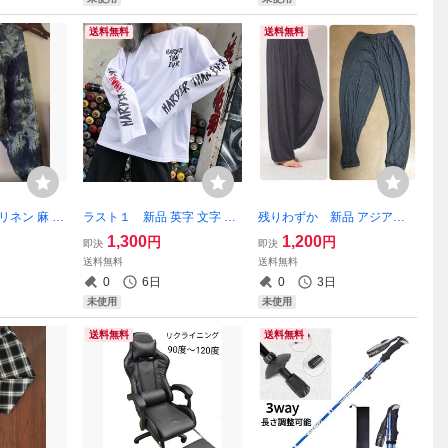
送料無料
送料無料
リネン 麻 タ
ラスト１ 新品 英字 文字 袖
残りわずか 新品 アジアン
め アラジン
ロゴ 手書き風 Tシャツ オー
エスニック ロングパンツ イ
1,300
1,200
円
円
即決
即決
エルパンツ
バーサイズ ドロップショル
ージーパンツ 無地 裾ゴム タ
送料無料
送料無料
男女兼用 即
ダー 長袖 白 XL 即購入OK
イパンツ 男女兼用 大人気
0
6日
0
3日
げ不可
【値下げ不可】処分品
即購入OK 【値下げ不可】
未使用
未使用
送料無料
送料無料