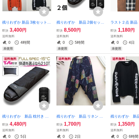
残りわずか 新品 3枚セット
残りわずか 新品 2個セット
ラスト２点 新品
コットン 英字 袖ロゴ ロン
枕付き 収納袋付き 封筒型シ
材 チェック柄 
3,400
8,500
1,180
円
円
円
即決
即決
即決
グTシャツ 長袖 オーバーサイ
ュラフ 寝袋 洗える -15度 21
ストレート イー
送料無料
送料無料
送料無料
ズ 男女兼用 丸襟 即購入OK
0T archi 黒 1.9kg 即購入OK
ズボン 黒 男女
0
4時間
0
5時間
0
4日
【値下げ不可】処分品
【※値下げ不可※】
OK 【値下げ不
未使用
未使用
未使用
送料無料
送料無料
送料無料
残りわずか 新品 枕付き 収
残りわずか 新品 リネン エ
残りわずか 新品
納袋付き 封筒型シュラフ 寝
スニック つぎはぎ チェック
素材 英字 袖ロゴ
4,480
1,700
1,350
円
円
円
即決
即決
即決
袋 -15度 210T archi コンパク
サルエルパンツ 裾ゴム イー
ャツ 長袖 オー
送料無料
送料無料
送料無料
ト 軽量 黒 1.9kg 即購入OK
ジーパンツ 薄手 大人気 即
女兼用 黒 大人
0
5日
0
2日
0
6時間
【※値下げ不可※】
購入OK 【値下げ不可
【値下げ不可