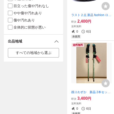
目立った傷や汚れなし
やや傷や汚れあり
ラスト２点 新品 fashion ロゴ
配色 ツートンカラー ハイカ
傷や汚れあり
2,400
円
即決
ットスニーカー 紐靴 エアク
送料無料
全体的に状態が悪い
ッション 青 26cm 即購入O
0
6日
K 【値下げ不可】処分品
未使用
出品地域
送料無料
すべての地域から選ぶ
残りわずか 新品 2本セット
3way ウォーキング 軽量 トレ
3,400
円
即決
ッキングポール 緑 アルミ製
送料無料
登山ストック 長さ調整可
0
6日
能 即購入OK 【値下げ不
未使用