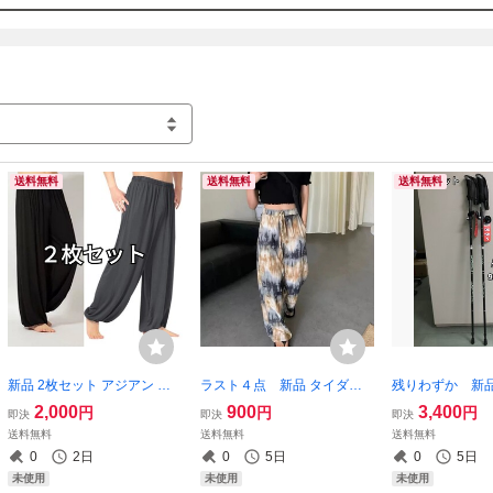
新品未使用　❌️大幅な値下げ不可（※宅急便と服以外不可）

🚨数量限定のため、お早めに購入お願いします

🚨他でも出品してるので売り切れたら削除します

※※※⚠予告なく急な販売終了、値上げ、出品削除あります※※※

送料無料
送料無料
送料無料
❌購入されないウォッチ、質問、

冷やかしはご遠慮ください

⚠お急ぎの方は余裕をもって購入お願いします

■返品交換■

受取評価前にご連絡ください

★発送★

新品 2枚セット アジアン エ
ラスト４点 新品 タイダイ
残りわずか 新品 
透明袋に梱包して普通郵便or匿名発送

スニック 太極拳 ロングパン
柄 マーブル 絞り染め ワイド
ーキング 軽量 
2,000
900
3,400
円
円
円
即決
即決
即決
※宅急便のみ日時指定可

ツ 2色 裾ゴム ゆったり 男女
パンツ ゆったり ウエストゴ
ポール 杖 2本セ
送料無料
送料無料
送料無料
兼用 大人気 即購入OK
ム 茶色 ボーダー風 即購入
ミ製 登山ストッ
0
2日
0
5日
0
5日
【※値下げ不可】
OK 【値下げ不可】処分品
購入OK 【※
未使用
未使用
未使用
スムーズなお取引をよろしくお願いします
