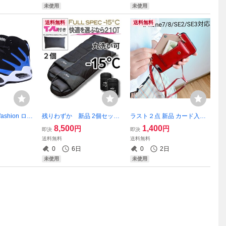
未使用
未使用
送料無料
送料無料
shion ロゴ
残りわずか 新品 2個セット
ラスト２点 新品 カード入れ
ラー ハイカ
枕付き 収納袋付き 封筒型シ
フェイクレザー ショルダー
8,500
1,400
円
円
即決
即決
エアクッシ
ュラフ 寝袋 洗える -15度 21
付き 肩かけ iPhoneケース P
送料無料
送料無料
 紐靴 即購入
0T 防水 archi 1.9kg 即購入
U革 ヴィンテージ風 即購入
0
6日
0
2日
 しょ
OK 【※値下げ不可※】
OK 【値下げ不可 在庫限
未使用
未使用
り