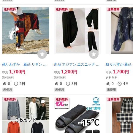
可】
送料無料
送料無料
送料無料
残りわずか 新品 リネン 麻
新品 アジアン エスニック サ
残りわずか 新品 
手書き風 アラジン サルエル
ルエル ロングパンツ 黒 裾ゴ
イダイ柄 絞り染
1,700
1,200
1,700
円
円
円
即決
即決
即決
パンツ 裾ゴム カラフル 民族
ム ゆるだぼ 薄手 イージーパ
エスニック サル
送料無料
送料無料
送料無料
柄 ゆるだぼ 薄手 男女兼用
ンツ 大人気 即購入OK
裾ゴム 太極拳 
0
5日
0
3日
0
4日
即購入OK 【値下げ不可
【値下げ不可
購入OK 【値下
未使用
未使用
未使用
送料無料
送料無料
送料無料