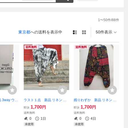
1
〜
50
件/
88
件
東京都
への送料を表示中
50件表示
送料無料
送料無料
3way ウォ
ラスト１点 新品 リネン 麻
残りわずか 新品 リネン 麻
トレッキング
総柄 アジアン エスニック柄
手書き風 アラジン サルエル
1,700
1,700
円
円
即決
即決
ット 黒 アル
サルエルパンツ 裾ゴム イー
パンツ 裾ゴム カラフル 民族
送料無料
送料無料
ク 補助 即
ジーパンツ 薄手 男女兼用
柄 ゆるだぼ 薄手 男女兼用
0
1日
0
4日
値下げ不可】
即購入OK 【値下げ不可
即購入OK 【値下げ不可
未使用
未使用