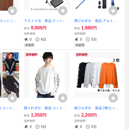
 コットン素
ラスト４点 新品 クッショ
残りわずか 新品 アルミ製
ロングパンツ
ン付き リクライニング ゲー
収納袋付き 3way 登山 補助
9,000
1,980
円
円
即決
即決
ジーパンツ
ミング 椅子 チェア 簡単組立
ウォーキング 軽量 トレッキ
送料無料
送料無料
兼用 即購入
PUレザー 黒脚 回転 即購入
ングポール ストック 青 即
0
6日
0
5日
可】処分品
OK 【値下げ不可】在庫限り
購入OK 【※値下げ不可】
未使用
未使用
送料無料
送料無料
 コットン
残りわずか 新品 コットン
残りわずか 新品 2枚セット
 ロングTシ
素材 英字 袖ロゴ ロングTシ
コットン 英字 袖ロゴ ロング
1,350
2,200
円
円
即決
即決
バーサイズ 男
ャツ 長袖 オーバーサイズ 男
Tシャツ 長袖 オーバーサイズ
送料無料
送料無料
気 即購入OK
女兼用 白 2016 即購入OK
男女兼用 即購入OK 【値
0
5日
0
5日
】処分品
【値下げ不可】処分品
下げ不可】処分品