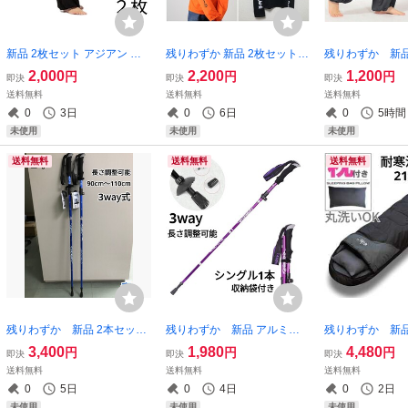
新品 2枚セット アジアン エ
残りわずか 新品 2枚セット
残りわずか 新品
スニック 太極拳 ロングパン
コットン 英字 袖ロゴ ロング
エスニック ロン
2,000
2,200
1,200
円
円
円
即決
即決
即決
ツ 黒 裾ゴム ゆったり 薄手
Tシャツ 長袖 オーバーサイズ
ージーパンツ 無
送料無料
送料無料
送料無料
無地 大人気 即購入OK
男女兼用 大人気 即購入OK
イパンツ 太極拳
0
3日
0
6日
0
5時間
【※値下げ不可】
【値下げ不可】処分品
購入OK 【値下
未使用
未使用
未使用
送料無料
送料無料
送料無料
残りわずか 新品 2本セット
残りわずか 新品 アルミ製
残りわずか 新品
3way 登山 ウォーキング 軽量
収納袋付き 3way 登山 補助
納袋付き 封筒型
3,400
1,980
4,480
円
円
円
即決
即決
即決
トレッキングポール ストッ
ウォーキング 軽量 トレッキ
袋 黒 -15度 210
送料無料
送料無料
送料無料
ク 青 アルミ製 調整可能 即
ングポール 長さ調整可 紫
防災 1.9kg 
0
5日
0
4日
0
2日
購入OK 【※値下げ不可
即購入OK 【※値下げ不
値下げ不可】
未使用
未使用
未使用