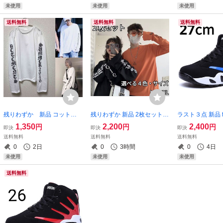
未使用
未使用
未使用
送料無料
送料無料
送料無料
残りわずか 新品 コットン
残りわずか 新品 2枚セット
ラスト３点 新品 fa
素材 英字 袖ロゴ ロングTシ
コットン 英字 袖ロゴ ロング
配色 ツートンカ
1,350
2,200
2,400
円
円
円
即決
即決
即決
ャツ 長袖 オーバーサイズ 男
Tシャツ 長袖 オーバーサイズ
ットスニーカー 
送料無料
送料無料
送料無料
女兼用 白 2016 即購入OK
男女兼用 大人気 即購入OK
ョン PUレザー
0
2日
0
3時間
0
4日
【値下げ不可】在庫限り
【値下げ不可】処分品
OK 【値下げ不可
未使用
未使用
未使用
送料無料