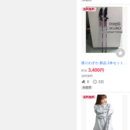
可
送料無料
残りわずか 新品 2本セット
アルミ製 収納袋付き 3way 登
3,400
円
即決
山 補助 軽量 トレッキングポ
送料無料
ール 長さ調整可能 紫 即購
0
2日
入OK 【※値下げ不可※】
未使用
送料無料