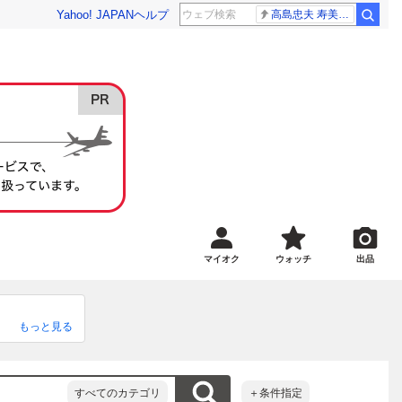
Yahoo! JAPAN
ヘルプ
高島忠夫 寿美花代さん死去
マイオク
ウォッチ
出品
もっと見る
すべてのカテゴリ
＋条件指定