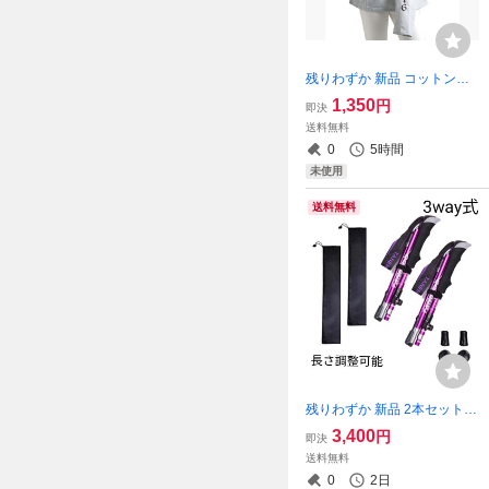
残りわずか 新品 コットン素
材 英字 袖ロゴ ロングTシャ
1,350
円
即決
ツ 長袖 オーバーサイズ 男女
送料無料
兼用 グレー 大人気 即購入
0
5時間
OK 【値下げ不可 処分品
未使用
送料無料
残りわずか 新品 2本セット 3
way 登山 ウォーキング 軽量
3,400
円
即決
トレッキングポール アルミ
送料無料
製 ストック 紫 長さ調整可
0
2日
即購入OK 【値下げ不可】