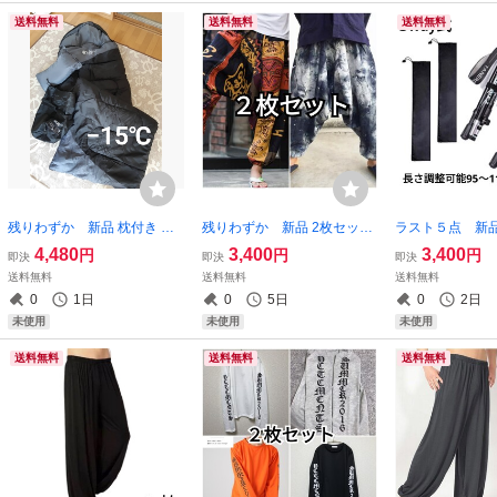
※私生活で返信が遅れる場合あり
送料無料
送料無料
送料無料
残りわずか 新品 枕付き 収
残りわずか 新品 2枚セット
ラスト５点 新品
納袋付き 封筒型シュラフ 寝
リネン 麻 手書き風 アラジン
3way 登山 ウ
4,480
3,400
3,400
円
円
円
即決
即決
即決
袋 -15度 210T archi コンパク
サルエルパンツ 裾ゴム 総柄
トレッキングポー
送料無料
送料無料
送料無料
ト 軽量 黒 1.9kg 即購入OK
ゆるだぼ 薄手 大人気 即購
製 ストック 長
0
1日
0
5日
0
2日
【※値下げ不可※】
入OK 【値下げ不可】
購入OK 【※
未使用
未使用
未使用
送料無料
送料無料
送料無料