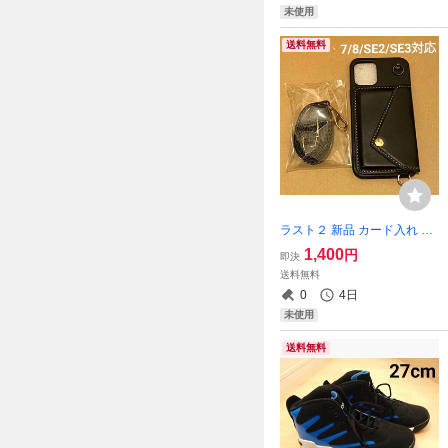
未使用
送料無料
ラスト２ 新品 カード入れ フ
ェイクレザー ショルダー付
1,400
円
即決
き 肩かけ iPhoneケース PU
送料無料
革 ヴィンテージ風 黒 即購
0
4日
入OK 【値下げ不可】 処分
未使用
品
送料無料