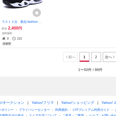
ラスト２点 新品 fashion ロ
ゴ 配色 ツートンカラー ハイ
2,400
円
即決
カット スニーカー 靴 赤 黒 P
送料無料
Uレザー 26cm 即購入OK
0
2日
【値下げ不可】 在庫限り
未使用
前へ
1
2
次へ
1
〜
50
件 /
88
件
oo!オークション
Yahoo!フリマ
Yahoo!ショッピング
Yahoo! 
ーポリシー
プライバシーセンター
利用規約
LYPプレミアム利用ガイド
定商取引法の表示
ストア出店について
ご意見・ご要望
ヘルプ・お問い合