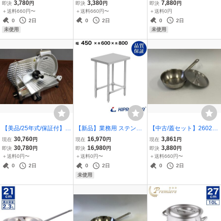
アイアン脚 ブラック DIY
18cm (蓋付) IH対応 ガス
ーブル 黒脚 幅60cm ダイ
3,780
3,380
7,880
即決
円
即決
円
即決
円
丸脚 ローテーブル
火対応 ステンレス鍋 ソー
ニングテーブル 机
＋送料660円〜
＋送料660円〜
＋送料0円
スパン ミルクパン フタセ
0
2日
0
2日
0
2日
ット 中古
未使用
未使用
【美品/25年式/保証付】2
【新品】業務用 ステンレ
【中古/蓋セット】260220
50619001 ミートスライ
ス 作業台 三方枠 板厚1.2
001 業務用 深型フライパ
30,760
16,970
3,861
現在
円
現在
円
現在
円
サー 回転刃22cm 220mm
mmモデル 450×600×800
ン コニカルパン ステンレ
30,780
16,980
3,880
即決
円
即決
円
即決
円
PRO-220YS-B ハムスラ
調理台 ワークテーブル
ス 20cm 専用蓋セット 深
＋送料0円〜
＋送料0円〜
＋送料660円〜
イサー KIPROSTAR(キプ
型 IH対応 KIPROSTAR キ
0
2日
0
2日
0
2日
ロスター）中古
プロスター 中古
未使用