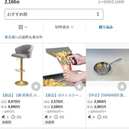
2,166
1
〜
50
件/
2,166
件
件
おすすめ順
50件表示
絞り込み
東京都
への送料を表示中
【新品】 1脚 昇降式 カウ
【新品】ポテトスクープ
【中古】250404005 業務
ンターチェア FK-785-GD
PRO-PTS スクープ フラ
用 三層鋼 ステンレスフラ
9,970
2,570
2,960
現在
円
現在
円
現在
円
ローズグレー 金脚タイプ
イドポテト 包装 袋詰め ス
イパン 20cm IH対応 直火
9,980
2,580
2,981
即決
円
即決
円
即決
円
椅子 バーチェアー ハイチ
コップ
対応 フライパン RUSTEL
＋送料0円
＋送料660円〜
＋送料660円〜
ェア 可愛い おしゃれ 豪華
A ラステラ おしゃれ かっ
1
2日
0
2日
0
2日
タイプ
こいい プロ
未使用
未使用