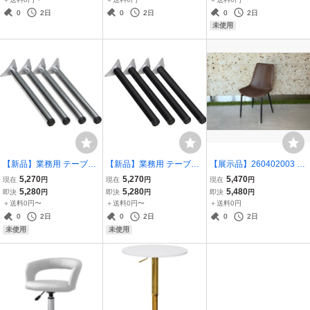
バット 8/10/12/15/18枚取
机 金脚
0
2日
0
2日
0
2日
り
未使用
【新品】業務用 テーブル
【新品】業務用 テーブル
【展示品】260402003 ダ
脚 4本セット 高さ67cm
脚 4本セット 高さ67cm
イニングチェア 1脚 ヴィ
5,270
5,270
5,470
現在
円
現在
円
現在
円
アイアン脚 シルバー(クロ
アイアン脚 ブラック DIY
ンテージ系 ヴィンテージ
5,280
5,280
5,480
即決
円
即決
円
即決
円
ムメッキ) DIY 丸脚 ハイテ
丸脚 ハイテーブル カウン
ブラウン ビンテージ デス
＋送料0円〜
＋送料0円〜
＋送料0円
ーブル カウンターテーブ
ターテーブル DIYテーブ
クチェア 椅子 カフェ ★一
0
2日
0
2日
0
2日
ル DIYテーブ
ル脚
点物 中古
未使用
未使用