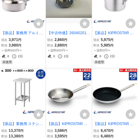
【新品】業務用 アルミ片
【中古特価】260402011
【新品】KIPROSTAR 業
手鍋 ソテーパン 浅型 21c
業務用 ステンレスフライ
務用 アルミ半寸胴鍋 プレ
3,971
2,860
5,975
現在
円
現在
円
現在
円
m 片手鍋 アルミ鍋 料理道
パン 28cm IH対応 直火対
ミア 27cm 両手鍋 寸胴鍋
3,980
2,880
5,985
即決
円
即決
円
即決
円
具 調理器具
応 フライパン キプロスタ
半寸胴鍋 アルミ鍋 業務用
＋送料660円〜
＋送料660円〜
＋送料0円〜
ー IHFP-28 KIPROSTAR
鍋
0
2日
0
2日
0
2日
電磁調理器対応
未使用
未使用
【新品】業務用 ステンレ
【新品】KIPROSTAR 業
【新品】KIPROSTAR 業
ス 作業台 板厚1.2mmモデ
務用 ステンレスフライパ
務用 IHフライパン(表面フ
13,370
3,586
6,470
現在
円
現在
円
現在
円
ル 300×600×800 調理台
ン 22cm IH対応 フライパ
ッ素樹脂コーティング加
13,380
3,595
6,480
即決
円
即決
円
即決
円