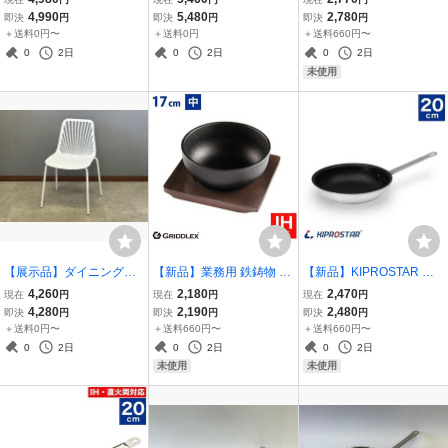
ッ素コーティング 24cm +
型 CT-F60S ホワイト 白
cm パスタ 炒め フライパ
4,990
5,480
2,780
即決
円
即決
円
即決
円
専用ガラス蓋付き 直火対
黒脚 ダイニングテーブル
ン 料理道具 キッチン用品
＋送料0円〜
＋送料0円
＋送料660円〜
応 ★一点物
机 組立式 おしゃれ 中古
0
2日
0
2日
0
2日
角天板テーブル
未使用
【展示品】ダイニングチ
【新品】業務用 鉄鋳物 ビ
【新品】KIPROSTAR 業
ェア 1脚 ガーデンチェア
ビンバ鍋 17cm IH対応 直
務用 アルミフライパン(表
4,260
2,180
2,470
現在
円
現在
円
現在
円
椅子 屋外 かわいい ホワイ
火OK 専用木台付き
面フッ素樹脂コーティン
4,280
2,190
2,480
即決
円
即決
円
即決
円
ト パステルカラー 庭用 樹
グ加工) 20cm パスタ 炒め
＋送料0円〜
＋送料660円〜
＋送料660円〜
脂 チェア 軽量 ★一点物 2
アルミ製
0
2日
0
2日
0
2日
60421003
未使用
未使用