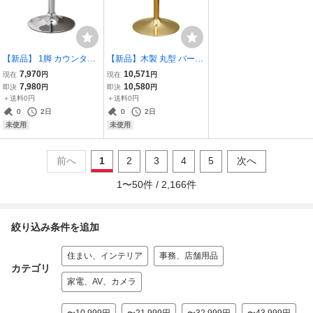
【新品】 1脚 カウンター
【新品】木製 丸型 バーテ
チェア低め 昇降式 ロータ
ーブル BT-01Aゴールド脚
7,970
10,571
現在
円
現在
円
イプ WY-201S ホワイト
タイプ ホワイト カウンタ
7,980
10,580
即決
円
即決
円
ダイニングチェア スツー
ーテーブル 直径60
＋送料0円
＋送料0円
ル カウンターチェア
0
2日
0
2日
未使用
未使用
前へ
1
2
3
4
5
次へ
1
〜
50
件 /
2,166
件
絞り込み条件を追加
住まい、インテリア
事務、店舗用品
カテゴリ
家電、AV、カメラ