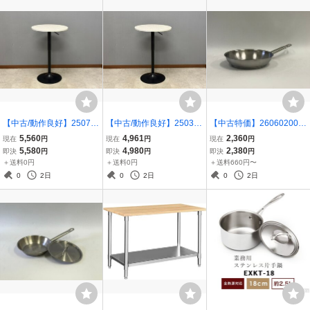
【中古/動作良好】250721
【中古/動作良好】250319
【中古特価】260602002
002 昇降式バーテーブル
008 昇降式バーテーブル
業務用 ステンレスフライ
5,560
4,961
2,360
現在
円
現在
円
現在
円
スチールグレイ天板 黒脚
スチールグレイ天板 黒脚
パン 24cm IH対応 直火対
5,580
4,980
2,380
即決
円
即決
円
即決
円
組立式 BT-01A 丸テーブ
組立式 BT-01A 丸テーブ
応 フライパン キプロスタ
＋送料0円
＋送料0円
＋送料660円〜
ル カフェテーブル おしゃ
ル カフェテーブル おしゃ
ー KIPROSTAR IHFP-24
0
2日
0
2日
0
2日
れ ストーン調
れ ストーン調
中古