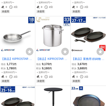
脇台 ワークテーブル ステ
ン IH 電磁調理器対応
工) 28cm ステンレスフラ
＋送料0円〜
＋送料660円〜
＋送料0円〜
ンレス製
イパン IH対応
0
2日
0
2日
0
2日
未使用
未使用
未使用
【新品】KIPROSTAR 業
【新品】KIPROSTAR 業
【新品】業務用 鉄鋳物 ス
務用 アルミフライパン 18
務用 アルミ寸胴鍋 プレミ
テーキ皿 小判型 IH対応 オ
1,771
9,170
3,670
現在
円
現在
円
現在
円
cm パスタ 炒め フライパ
ア 33cm 両手鍋 アルミ鍋
ーブン対応 27cm×17cm 2
1,780
9,180
3,680
即決
円
即決
円
即決
円
ン 料理道具 キッチン用品
業務用鍋 スープ 炊出し 直
枚セット ハンドル&専用
＋送料660円〜
＋送料0円〜
＋送料660円〜
火専用
木台付き 鉄板皿 鉄板料理
0
2日
0
2日
0
2日
未使用
未使用
未使用