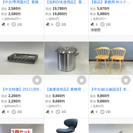
【中古/専用蓋付】 業務用
【送料D/未使用品】 業務
【新品】業務用 IHステン
ステンレスフライパン 20
用 無垢 天板 作業台 調理
レス片手鍋18cm
2,560
19,780
5,970
現在
円
現在
円
現在
円
cm 蓋セット フタ付き IH
台 1200×600×800 無垢 ワ
2,580
19,800
5,980
即決
円
即決
円
即決
円
対応 直火対応 フライパン
ークテーブル 木製 ステン
＋送料660円〜
＋送料0円
＋送料0円〜
おしゃれ かっこいい プロ
レス おしゃれ 231024002
0
2日
0
2日
0
2日
260515005
未使用
【中古特価】251113009
【倉庫保管品】業務用 ア
【中古/組立確認済】木製
業務用 ステンレスバット
ルミ寸胴鍋 36cm (蓋付き)
ダイニングチェア 組立式
2,260
8,660
9,860
現在
円
現在
円
現在
円
10枚セット 25.7×18×2cm
ガス 直火 両手鍋 アルミ鍋
ウィンザーチェア ナチュ
2,280
8,680
9,880
即決
円
即決
円
即決
円
浅型 ステンレスバット 角
寸胴鍋 業務用 ★一点物 2
ラル 2脚セット SC-603
＋送料660円〜
＋送料0円〜
＋送料0円
バット ステンレス 中古
51014011
おしゃれ 北欧 椅子 25052
0
2日
0
2日
0
2日
7001