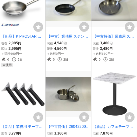
【新品】KIPROSTAR 業
【中古】業務用 ステンレ
【中古特価】業務用 ステ
務用 ステンレスフライパ
スフライパン フッ素コー
ンレスフライパン 30cm I
2,985
4,540
3,460
現在
円
現在
円
現在
円
ン 20cm IH対応 フライパ
ティング 28cm IH対応 直
H対応 直火対応 フライパ
2,995
4,560
3,480
即決
円
即決
円
即決
円
ン IH 電磁調理器対応
火対応 キプロスター KIP
ン キプロスター IHFP-30
＋送料660円〜
＋送料0円〜
＋送料660円〜
ROSTAR IHFP-T28 プロ 2
KIPROSTAR 電磁調理器
0
2日
0
2日
0
2日
60619004
対応 250320003
未使用
【新品】業務用 テーブル
【中古特価】260422002
【新品】カフェテーブル
脚 4本セット 高さ30cm
業務用 ステンレス 片手鍋
角型 CT-F60S ホワイトマ
3,770
3,360
7,870
現在
円
現在
円
現在
円