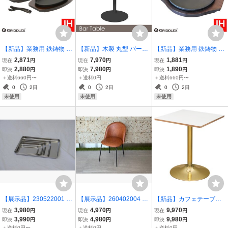
【新品】業務用 鉄鋳物 ス
【新品】木製 丸型 バーテ
【新品】業務用 鉄鋳物 ス
テーキ皿 小判型 IH対応 オ
ーブル BT-01A ブラック
テーキ皿 丸型 22cm 専用
2,871
7,970
1,881
現在
円
現在
円
現在
円
ーブン対応 25cm×16cm 2
黒脚タイプ カウンターテ
木台付き スキレットパン
2,880
7,980
1,890
即決
円
即決
円
即決
円
枚セット ハンドル&専用
ーブル 直径60
鉄板皿 鉄板料理 お好み焼
＋送料660円〜
＋送料0円
＋送料660円〜
木台付き 鉄板皿 鉄板料理
き鉄板 IH対応 オーブン対
0
2日
0
2日
0
2日
応
未使用
未使用
未使用
【展示品】230522001 中
【展示品】260402004 ダ
【新品】カフェテーブル
古 業務用 ステンレスバッ
イニングチェア 1脚 ブラ
角型 CT-F60S ホワイトレ
3,980
4,970
9,970
現在
円
現在
円
現在
円
ト 浅型 5点セット 角バッ
ウン 茶 椅子 デスクチェア
イヤード ゴールド脚 幅60
3,990
4,980
9,980
即決
円
即決
円
即決
円
ト キッチンバット ケーキ
カフェ ★一点物 中古
cm ダイニングテーブル
＋送料0円〜
＋送料0円
＋送料0円