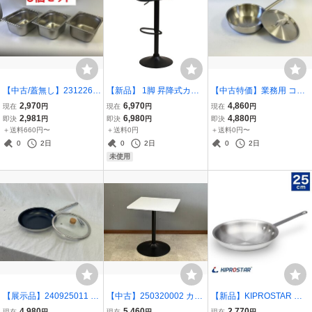
【中古/蓋無し】2312260
【新品】 1脚 昇降式カウ
【中古特価】業務用 コニ
07-(3) 厨房用品 業務用 ホ
ンターチェア WY-413 黒
カル フライパン 24cm 蓋
2,970
6,970
4,860
現在
円
現在
円
現在
円
テルパン 1/2 3個セット 蓋
脚タイプ アンティークネ
付 蓋セット フタ IH対応
2,981
6,980
4,880
即決
円
即決
円
即決
円
無し 深さ150mm 食材入
イビー バーチェアー 家具
直火対応 フライパン キプ
＋送料660円〜
＋送料0円
＋送料0円〜
れ 調味料入 ステンレスバ
椅子 シェルチェア
ロスター KIPROSTAR 26
0
2日
0
2日
0
2日
ット
0402006
未使用
【展示品】240925011 業
【中古】250320002 カフ
【新品】KIPROSTAR 業
務用 アルミフライパン フ
ェテーブル 約60x60cm角
務用 アルミフライパン 25
4,980
5,460
2,770
現在
円
現在
円
現在
円