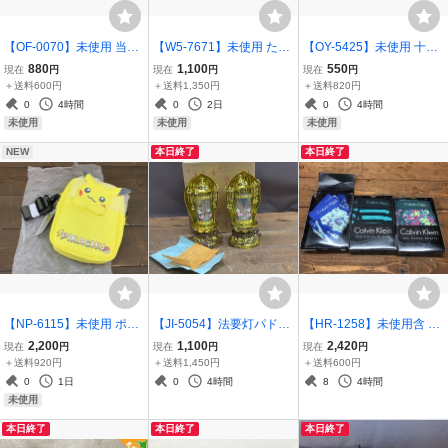
【OF-0070】未使用 当時
【W5-7671】未使用 たち
【OY-5425】未使用 十石
物 キャベッジ パッチ キッ
吉 橘吉 染付 捻祥瑞 輪花
塗 鈴木手工芸品番 木製 お
880
1,100
550
現在
円
現在
円
現在
円
ズ 人形 ドール ベビー レ
大皿 大鉢 飾皿 和食器 伝
ぼん トレー 野菜 薬味皿
＋送料600円
＋送料1,350円
＋送料820円
トロ 現状品 同梱可 東京引
統美 陶器 和食器 約30cm
絵替わり まとめ 和食器 同
0
4時間
0
2日
0
4時間
取可【千円市場】
東京引取可【千円市場】
梱可 東京引取可【千円市
未使用
未使用
未使用
場】
NEW
本日終了
本日終了
【NP-6115】未使用 ポケ
【JI-5054】法要灯パドマ
【HR-1258】未使用含 Ca
モンセンターオリジナル
お盆 新盆 点灯確認済み 2
lvin Klein カルバンクライ
2,200
1,100
2,420
現在
円
現在
円
現在
円
ショルダーバッグ PIKAC
点 セット 現状品 高さ約3
ン サイズS メンズ ボクサ
＋送料920円
＋送料1,450円
＋送料600円
HU ポケモン ピカチュウ
0cm 箱付 東京引取可【千
ーパンツ 下着 3点セット
0
1日
0
4時間
8
4時間
かばん バッグ 同梱可【千
円市場】
まとめ 総柄 ck 同梱可【千
未使用
円市場】
円市場】
本日終了
本日終了
本日終了