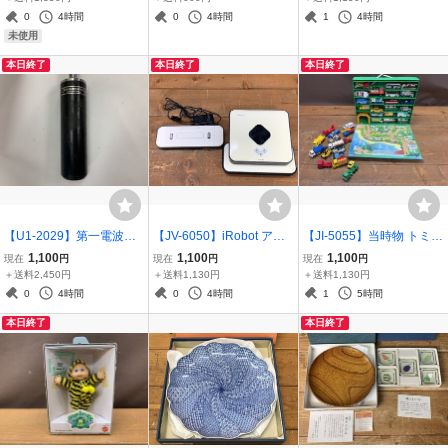
白系 シンプル 東京引取可
ン ピンク系 ケース付 約1
綿 日本製 ユニセックス 札
0
4時間
0
4時間
1
4時間
【千円市場】
1cm 同梱可【千円市場】
幌直接取引可【千円市
未使用
場】
本日終了
本日終了
本日終了
【U1-2029】第一電波工
【JV-6050】iRobot アイ
【JI-5055】当時物 トミカ
業 ダイヤモンド DP-EL40
ロボット Braava ブラーバ
パノラマバッグ/トミカ 宅
1,100
1,100
1,100
現在
円
現在
円
現在
円
7MHzモービルアンテナ
380j 床拭きロボット 201
配便/バス/セット まとめ
＋送料2,450円
＋送料1,130円
＋送料1,130円
全長約144cm DIAMOND
3年製 通電確認済 現状品
現状品 ジャンク 東京引取
0
4時間
0
4時間
1
5時間
東京引取可【千円市場】
同梱可【千円市場】
可【千円市場】
本日終了
本日終了