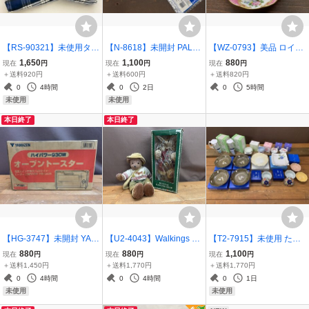
【RS-90321】未使用タグ
【N-8618】未開封 PALS
【WZ-0793】美品 ロイヤ
付き ELLE HOMME メン
アクセルガード EMS用粘
ルアルバート レディカー
1,650
1,100
880
現在
円
現在
円
現在
円
ズパジャマ 長袖 長ズボン
着パッド TRS-5050S 5x5
ライル カップ ソーサー 英
＋送料920円
＋送料600円
＋送料820円
Mサイズ ブルー 起毛 秋冬
cm 9枚 セット まとめ 現
国製 廃盤 1客 ROYAL AL
0
4時間
0
2日
0
5時間
用 札幌直接可【千円市
状品【千円市場】
BERT 同梱可【千円市
未使用
未使用
場】
場】
本日終了
本日終了
【HG-3747】未開封 YAM
【U2-4043】Walkings ダ
【T2-7915】未使用 たち
AZEN 山善 ハイパワー93
ンシング テディベア 2個
吉 小皿 小鉢 皿 他 色々 ま
880
880
1,100
現在
円
現在
円
現在
円
0W オーブントースター Y
セット まとめ ぬいぐるみ
とめ セット 取皿 中皿 現
＋送料1,450円
＋送料1,770円
＋送料1,770円
T-931 (CG) シャンパンゴ
現状品 東京引取可 同梱可
状品 東京引取可【千円市
0
4時間
0
4時間
0
1日
ールド 東京引取可【千円
【千円市場】
場】
未使用
未使用
市場】