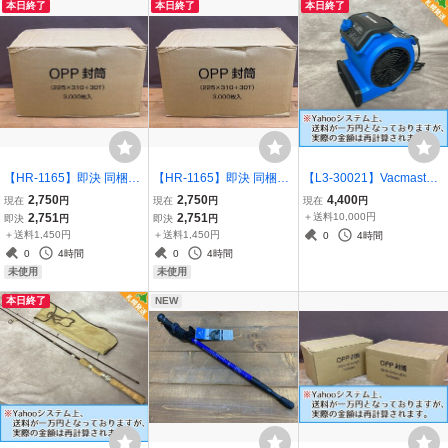
本日終了
本日終了
本日終了
【HR-1165】即決 同梱不
【HR-1165】即決 同梱不
【L3-30021】Vacmaster
可 未使用 大量セット OP
可 未使用 大量セット OP
エアームーバー 小型送風
2,750
2,750
4,400
現在
円
現在
円
現在
円
P クリア袋 A4 テープ付
P クリア袋 A4 テープ付
機 AM1502 現状品 札幌直
2,751
2,751
＋送料10,000円
即決
円
即決
円
封筒 3000枚まとめ 225x3
封筒 3000枚まとめ 225x3
接可 送料1,800円【千円
＋送料1,450円
＋送料1,450円
0
4時間
10 事務 梱包資材 東京引
10 事務 梱包資材 東京引
市場】
0
4時間
0
4時間
取可【千円市場】
取可【千円市場】
未使用
未使用
本日終了
NEW