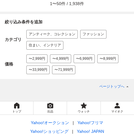
1
〜
50
件 /
1,938
件
絞り込み条件を追加
アンティーク、コレクション
ファッション
カテゴリ
住まい、インテリア
〜2,999円
〜4,999円
〜6,999円
〜8,999円
価格
〜33,999円
〜71,999円
ページトップへ
トップ
出品
ウォッチ
マイオク
Yahoo!オークション
Yahoo!フリマ
Yahoo!ショッピング
Yahoo! JAPAN