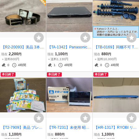
【R2-20093】美品 3本セ
【TA-1342】Panasonic
【TB-0169】同梱不可 TEI
ット BOSCH ボッシュPR
パナソニック ブルーレイ
N 自動車 カー パーツ サス
2,200
1,100
880
現在
円
現在
円
現在
円
OPORTION BODY DRES
レコーダー DMR-BWT51
ペンション 詳細不明 外箱
＋送料600円
＋送料1,130円
＋送料10,000円
SING プロポーションボデ
0 2012年製 家電 通電のみ
付 東京引取可【千円市
0
4時間
1
4時間
0
4時間
ィドレッシング レザーベ
確認 現状品 東京引取可 同
場】
本日終了
本日終了
本日終了
ルト【千円市場】
梱可【千円市場】
【T2-7909】美品 ブレイ
【TR-7231】未使用 昭和
【HR-1317】RYOBI リョ
ンボックス 英語 カードゲ
レトロ 家電 三菱重工 ビー
ービ Super Carbotec 海波
1,100
880
1,100
現在
円
現在
円
現在
円
ーム AGO編 現状品 同梱
バー 超音波加湿器 SH401
メバル 270 東京引取可