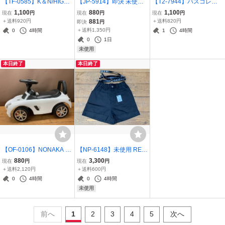
【TF-0585】K＆N/HIGH-
【JP-5914】即決 未使用
【T2-7944】バスコレク
FLOW エアフィルター/エ
手づくり きりこ ペアグラ
ション 京商 ダイキャスト
1,100
880
1,100
現在
円
現在
円
現在
円
アクリーナー 品番BU-900
ス ワイングラス 丸山ステ
バス 西日本JRバス/東武バ
＋送料920円
881
＋送料820円
即決
円
3 東京引取可 同梱可【千
ンレス株式会社 同梱可 東
スウエスト 他 8点 大量 ま
＋送料1,350円
0
4時間
1
4時間
円市場】
京引取可【千円市場】
とめ ジオラマ 1/150【千
0
1日
円市場】
未使用
本日終了
本日終了
【OF-0106】NONAKA W
【NP-6148】未使用 REF
ORLD 乗用玩具 メルセデ
LEM ハーネス付きベルト
880
3,300
現在
円
現在
円
スベンツ キッズカート ホ
ショートパンツ ブラック
＋送料2,120円
＋送料600円
ワイト系 現状品 東京引取
系 サイズFree 地雷 同梱
0
4時間
0
4時間
可 同梱不可【千円市場】
可【千円市場】
未使用
前へ
1
2
3
4
5
次へ