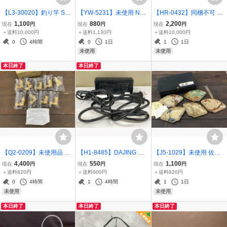
【L3-30020】釣り竿 SMI
【YW-5231】未使用 NEC
【HR-0432】同梱不可 未
TH マジカルトラウト MT
ASIL トレッキングポール
使用 大量セット OPP ク
1,100
880
2,200
現在
円
現在
円
現在
円
66SL ロッド MAGICAL T
登山杖 約63cm 東京引取
リア袋 A4 テープ付 封筒
＋送料10,000円
＋送料1,130円
＋送料10,000円
ROUT カバー付き 現状品
可【千円市場】
3000枚x2箱 まとめ 225x3
0
4時間
0
1日
1
1日
札幌直接可 送料1,800円
10 事務 梱包資材 東京引
未使用
未使用
【千円市場】
取可【千円市場
本日終了
本日終了
【Q2-0209】未使用品 9
【H1-8485】DAJING 大
【J5-1029】未使用 佐々
個セット オンダ製作所 エ
井 ADP-90H12/12V/7A/純
木クリスタル 扇彩 扇形
4,400
550
1,100
現在
円
現在
円
現在
円
ルボアダプター ダブルロ
正 ACアダプター 同梱可
銘々皿 5枚 セット フォー
＋送料820円
＋送料600円
＋送料820円
ックジョイント WL12-20
【千円市場】
ク付 金彩 和菓子 ガラス
0
4時間
1
4時間
1
1日
13-S 13A 現状品【千円市
小皿 外箱付 同梱可【千円
未使用
未使用
場】
市場】
本日終了
本日終了
本日終了