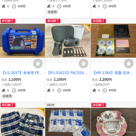
＋送料820円
＋送料1,770円
＋送料2,450円
可【千円市場】
2G 通電のみ確認 現状品
【千円市場】
0
4時間
0
4時間
0
4時間
同梱可【千円市場】
未使用
本日終了
本日終了
本日終了
【U1-2037】未使用 FEC
【R1-01623】FACEGLE
【HR-1384】美盤 見本盤
タイヤチェーン FB01 EC
トイドローン E88 ケース
4CD 筒美京平 HISTORY
1,100
1,100
2,200
現在
円
現在
円
現在
円
O MESH 2 エフ イー シー
付き 説明書付き 現状品 札
30周年記念 東京引取可
＋送料1,450円
＋送料1,150円
＋送料920円
145/80R12など 東京引取
幌直接可【千円市場】
【千円市場】
0
4時間
0
4時間
0
4時間
可【千円市場】
未使用
本日終了
NEW
本日終了