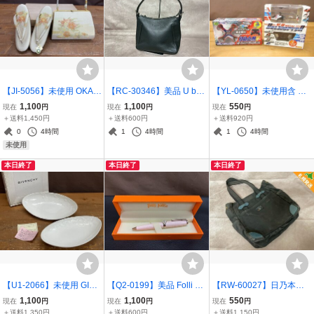
【JI-5056】未使用 OKAJI
【RC-30346】美品 U by
【YL-0650】未使用含 緊
MA オカジマ 花柄 ハンド
ungaro レザーバッグ ユー
急 METAL HELICOPTER
1,100
1,100
550
現在
円
現在
円
現在
円
バッグ かばん 鞄 和装小
バイウンガロ ハンドバッ
SP/ドローンV ラジコン セ
＋送料1,450円
＋送料600円
＋送料920円
物/草履 セット 木箱付 東
グ レディース黒 ブラック
ット まとめ 東京引取可
0
4時間
1
4時間
1
4時間
京引取可【千円市場】
札幌直接取引可【千円市
【千円市場】
未使用
場】
本日終了
本日終了
本日終了
【U1-2066】未使用 GIVE
【Q2-0199】美品 Folli Fo
【RW-60027】日乃本帆
NCHY ジバンシー ペアオ
llie フォリフォリ 花 フラ
布 ヒノモトハンプ トート
1,100
1,100
550
現在
円
現在
円
現在
円
ーバルセット 2客 セット
ワーストーン付 ボールペ
バッグ 帆布 ブラック 黒
＋送料1,350円
＋送料600円
＋送料1,150円