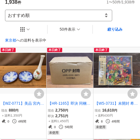
1,938
1
〜
50
件/
1,938
件
件
おすすめ順
50件表示
絞り込み
東京都
への送料を表示中
本日終了
本日終了
本日終了
【WZ-0771】美品 宮内庁
【HR-1165】即決 同梱不
【WS-3731】未開封 希少
御用達 深川製磁 2点 牡丹
可 未使用 大量セット OP
スーパーボンバーマン3
880
2,750
16,610
現在
円
現在
円
現在
円
金ミル 皿 菊絵 鶴首 花生
P クリア袋 A4 テープ付
オリジナル サウンド トラ
＋送料1,350円
2,751
＋送料430円
即決
円
花瓶 有田焼 染付 金彩 ま
封筒 3000枚まとめ 225x3
ック 完全版 PSCN-5025
＋送料1,450円
0
4時間
8
4時間
とめ 一輪挿し 食器【千円
10 事務 梱包資材 東京引
ケース割れ 同梱可【千円
0
5時間
未使用
市場】
取可【千円市場】
市場】
未使用