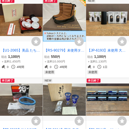
本日終了
本日終了
NEW
【U1-2065】美品 たち吉
【RS-90279】未使用タグ
【JP-6193】未使用 大量
めぐみ お食べ初め揃 お食
付 peace park スノーブー
セット ハンディワイパー
1,100
550
1,100
現在
円
現在
円
現在
円
い初め セット 東京引取可
ツ ウィンターブーツ 防滑
収納 tower Yamazaki スタ
＋送料1,450円
＋送料10,000円
＋送料1,130円
【千円市場】
防水 撥水 保温 PP003 ブ
ンド 東京引取可【千円市
0
4時間
0
4時間
0
1日
ラウン 24.0 札幌直接可
場】
未使用
未使用
【千円市場】
本日終了
NEW
本日終了