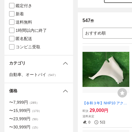
鑑定付き
新着
547
件
送料無料
1時間以内に終了
おすすめ順
匿名配送
コンビニ受取
カテゴリ
自動車、オートバイ
（
547
）
価格
〜
7,999
円
【令和３年】NHP10 アクア
（
285
）
後期 フェンダー 右 070 ホワ
29,000
円
〜
15,999
円
即決
（
173
）
イトパール 53811-52521
送料未定
〜
23,999
円
（
50
）
0
5日
〜
30,999
円
（
15
）