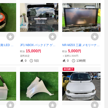
期 LED テ
JF1 NBOX バックドア ゲー
NR-MZ03 三菱 メモリーナビ
ルライト 右
ト NH850 スマートブラック
地図2014年
15,000
5,000
円
円
即決
即決
09 点灯OK
68100-TY0-010ZZ
送料未定
＋送料1,500円
0
5日
0
13時間
本日終了