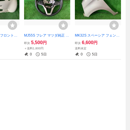
イ フロントバ
MJ55S フレア マツダ純正 レ
MK32S スペーシア フェンダ
ージュ
ザーステアリング スイッチ
ー 左 ターンランプ付き ZJG
5,500
6,600
円
円
即決
即決
ピンクパール 57711-81M00
＋送料1,800円
送料未定
0
5日
0
5日