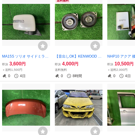
送料無料
MA15S ソリオ サイドミラー
【音出しOK】KENWOOD KF
NHP10 アクア 後
右 Z7T パールホワイト 8470
C-RT100 10cm スピーカー 8
ールランプ テー
3,600
4,000
10,500
円
円
円
即決
即決
即決
1-82K46-Z7T
0W 4Ω 【送料無料】検：ケ
スタンレー 52-3
＋送料1,500円
送料無料
＋送料2,000円
ンウッド
0
4日
0
8時間
0
4日