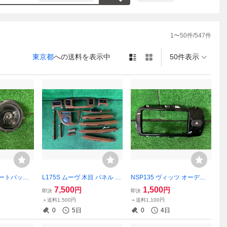
1
〜
50
件/
547
件
、以前は土
東京都
への送料を表示中
50件表示
日の対応は
オートバック
L175S ムーヴ 木目 パネル セ
NSP135 ヴィッツ オーディ
-16 16cm
ット
オパネル ハザードスイッチ
7,500
1,500
円
円
即決
即決
y 【送料無
＋送料1,500円
＋送料1,100円
0
5日
0
4日