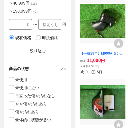
〜
40,999
円
（
15
）
〜
198,999
円
（
9
）
〜
円
現在価格
即決価格
絞り込む
【平成29年】M900A タンク
サイドミラー 左 X07 ブラッ
11,000
円
即決
クマイカ 87940-B1440
＋送料1,500円
商品の状態
0
5日
未使用
未使用に近い
目立った傷や汚れなし
やや傷や汚れあり
傷や汚れあり
全体的に状態が悪い