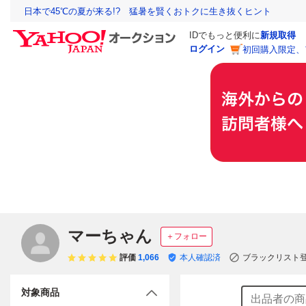
日本で45℃の夏が来る!? 猛暑を賢くおトクに生き抜くヒント
IDでもっと便利に
新規取得
ログイン
初回購入限定、
マーちゃん
＋フォロー
評価
1,066
本人確認済
ブラックリスト
対象商品