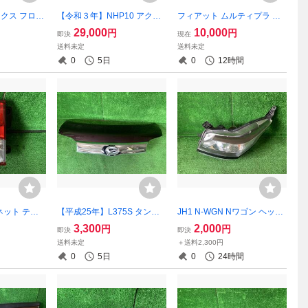
ークス フロン
【令和３年】NHP10 アクア
フィアット ムルティプラ バ
A31 クー
後期 フェンダー 左 070 ホワ
ンパー ガラス バックドア 内
29,000
10,000
円
円
即決
現在
-6A00M
イトパール 53812-52521
装
送料未定
送料未定
0
5日
0
12時間
バネット テー
【平成25年】L375S タント
JH1 N-WGN Nワゴン ヘッド
ー T002
フードパネル ボンネット R4
ライト 左 コイト 100-62161
3,300
2,000
円
円
即決
即決
9 スティックレッドクリスタ
送料未定
＋送料2,300円
ル 53301-B2342
0
5日
0
24時間