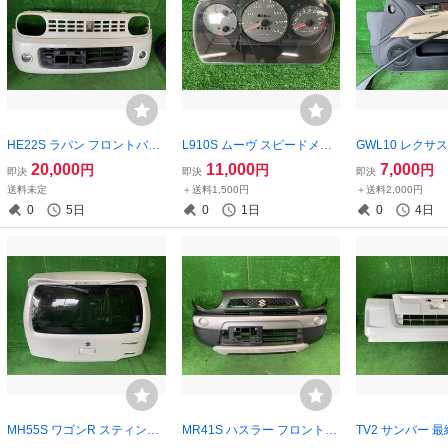
HE22S ラパン フロントバン
L910S ムーヴ スピードメー
GWL10 レクサス 
パー フォグ グリル Z7T パー
ター タコメーター カスタム
アトリム 内張り
20,000
11,000
7,000
円
円
円
即決
即決
即決
ルホワイト 57300-85K00
120000km
個人宅支店止め
送料未定
＋送料1,500円
＋送料2,000円
0
5日
0
1日
0
4日
MH55S ワゴンR スティング
MR41S ハスラー フロントバ
TV2 サンバー 
レー バックドア ゲート ASS
ンパー F ZVD クールカーキ 7
トバンパー 白 59M