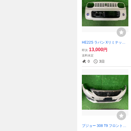
HE22S ラパン Xリミテッド
フロントバンパー F フォグ Z
13,000
円
即決
7T パールホワイト 57711-85
送料未定
K10
0
3日
プジョー 308 T9 フロントバ
ンパー グリル ASSY ホワイ