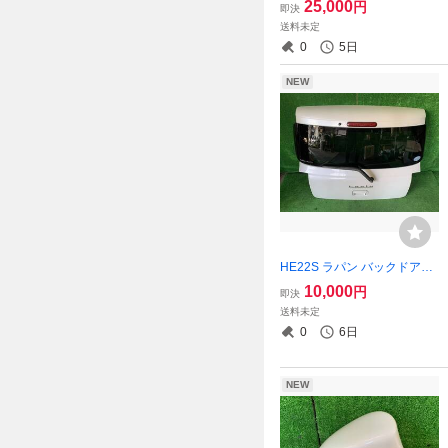
25,000
円
即決
ト ZWE
送料未定
0
5日
NEW
HE22S ラパン バックドア
ゲート Z7T 84701-85K42-
10,000
円
即決
Z7T
送料未定
0
6日
NEW