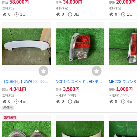
58,000
34,000
20,000
円
円
円
即決
即決
即決
Y ガラス・トリム ZVR ホワ
1711-65P00-5PK
280WO
送料未定
送料未定
送料未定
イトパール 69100-63R10
0
1日
0
3日
0
1日
【新車外し】ZWR90 90
NCP141 スペイド LED テー
MH22S ワゴン
系 ノア ヴォクシー リア
ルライト テールランプ 右 ス
プ 右 トーカイデ
4,041
3,500
1,000
円
円
円
即決
即決
即決
スポイラー 色：070 パー
タンレー 52-262
3-58J3R
送料未定
＋送料1,500円
＋送料1,500円
ルホワイト 76085-V1010
0
4日
0
3日
0
4日
未使用
送料無料