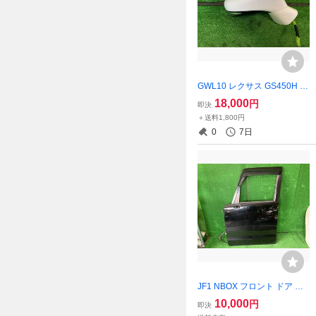
GWL10 レクサス GS450H サ
イドミラー 右 077 ホワイト
18,000
円
即決
パールクリスタルシャイン 8
＋送料1,800円
7910-30C90-A0
0
7日
JF1 NBOX フロント ドア 左
前 NH850 スマートブラック
10,000
円
即決
67050-TY0-010ZZ