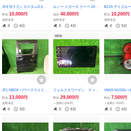
JH1 Nワゴン カスタムGター
ルノー メガーヌ クーペ 16V
B21A デイズル
ボパッケージ フードパネル
RENAULT エアロ ３点セット
ト ドア 右 前 
10,000
40,000
10,200
円
円
円
即決
現在
即決
ボンネット YR610M オレン
フロントバンパー サイドス
ルシルバー 80100
送料未定
送料未定
送料未定
ジメタリック 60100-T6G-00
カート リアバンパー 即日発
0
4日
0
4日
0
5日
0ZZ
送不可 個人宅支店止め
NEW
JF1 NBOX パワースライドド
フォルクスワーゲン ティグ
VM20 NV200
ア リア ドア 左 後ろ NH850
アン ナビ ディスプレイ
ルランプ 左 イチコ
13,000
29,000
7,500
円
円
円
即決
即決
即決
スマートブラック 67550-TY
5G6919606
送料未定
＋送料2,000円
＋送料1,700円
0-901ZZ
0
3日
0
6日
0
4日