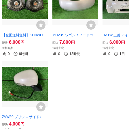
【全国送料無料】KENWOO
MH23S ワゴンR フードパネ
HA1W 三菱 ア
D KFC-RS163 16cm スピー
ル Z2S シルバー 57300-70K
ンパー S14 ベ
6,000
7,800
6,000
円
円
円
即決
即決
即決
カー 2way 150W 4Ω 【音出
00
送料無料
送料未定
送料未定
しOK】
0
8時間
0
13時間
0
1日
ZVW30 プリウス サイドミラ
ー 右 7ピン 070 パールホワ
4,000
円
即決
イト 87910-47140 ムラカ