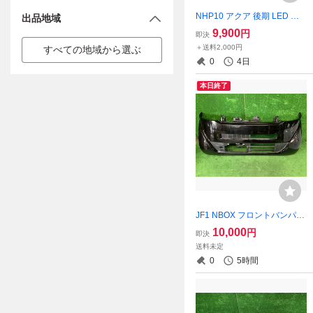
NHP10 アクア 後期 LED テ
出品地域
ールランプ テールライト 左
9,900
円
即決
スタンレー 52-309 点灯OK
＋送料2,000円
すべての地域から選ぶ
0
4日
本日終了
JF1 NBOX フロントバンパー
NH850 スマートブラック 71
10,000
円
即決
101-TYO-000ZP
送料未定
0
5時間