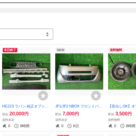
・発送日時について

基本平日のみの発送となります。（土日祝日休業）

・引き取り可能日時について

商品説明欄には「土曜日はご相談により対応可能」と記載しておりますが
曜日も営業しておりましたため、そのままの記載となっております。

現在は土日休業となっておりますので、誠に申し訳ございませんが、土曜
いたしかねます。
本日終了
NEW
送料無料
HE22S ラパン 純正オプショ
JF1/JF2 NBOX フロントバン
【音出しOK】
ン エアロ グリル サイドステ
パー R546M ピンクメタリッ
ス プロトーン VSP
20,000
7,000
3,500
円
円
円
現在
即決
即決
ップ スポイラー セット 個人
ク 71101-TY0-000ZC
スピーカー 2wa
送料未定
送料未定
送料無料
宅支店止め
料】
0
9時間
0
6日
0
8時間