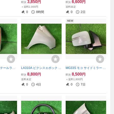
3,850
6,600
円
円
即決
即決
バー付き トーカイデンソー 3
2-B2042
＋送料2,000円
送料未定
5603-70K
0
8時間
0
2日
NEW
R テールラン
LA310A ピクシスエポック フ
MG33S モコ サイドミラー 右
ンソー 3560
ェンダー 右 S28 シルバー 53
ZKT アクアメタリック 9630
8,800
8,500
円
円
即決
即決
811-B2471
1-4A12K
送料未定
＋送料1,800円
0
4日
0
7日