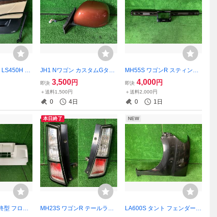
LS450H ド
JH1 Nワゴン カスタムGター
MH55S ワゴンR スティング
 内装 運転席
ボパッケージ サイドミラー
レー オーディオパネル イン
3,500
4,000
円
円
即決
即決
左 YR610M オレンジメタリ
パネ 送風口
＋送料1,500円
＋送料2,000円
ック 9ピン 76258-T6G-J61
0
4日
0
1日
本日終了
NEW
最終型 フロン
MH23S ワゴンR テールラン
LA600S タント フェンダー
 57703TC
プ テールライト 左右 社外カ
左 X07 ブラックマイカ 5380